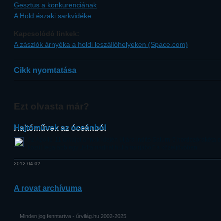
Gesztus a konkurenciának
A Hold északi sarkvidéke
Kapcsolódó linkek:
A zászlók árnyéka a holdi leszállóhelyeken (Space.com)
Cikk nyomtatása
Ezt olvasta már?
Hajtóművek az óceánból
Az Apollo-11 űrhajót annak idején útjára indító Saturn-5 hordozórakéta 
közül legalább egy „feltámadhat hullámsírjából” a közeljövőben.
2012.04.02.
A rovat archívuma
Minden jog fenntartva - űrvilág.hu 2002-2025