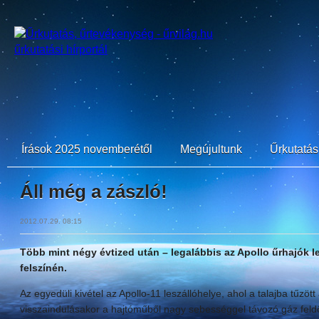
Írások 2025 novemberétől
Megújultunk
Űrkutatási
Áll még a zászló!
2012.07.29. 08:15
Több mint négy évtized után – legalábbis az Apollo űrhajók le
felszínén.
Az egyedüli kivétel az Apollo-11 leszállóhelye, ahol a talajba tűzöt
visszaindulásakor a hajtóműből nagy sebességgel távozó gáz feldö