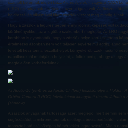
számolt be annak idején Buzz Aldrin. A jelek – vagyis a NASA Lun
(LRO) szondájának felvételei – szerint igaza volt. Az összes többi
holdraszállás alkalmával kitett zászlók viszont még mindig állnak.
Hogy a zászlók a légüres térben ennyi időn át képesek voltak dac
körülményekkel, az a legtöbb szakembert meglepte. Az LRO nagyfe
korábban is gyanították, hogy a zászlók helye körüli sötétebb kép
értelmezés azonban nem volt teljesen egyértelmű addig, amíg nem
felvételt készíteni a leszállóhelyek környékéről. Ezek hasonló néző
napállásoknál mutatják a helyszínt, a foltok pedig, ahogy az egy á
megfelelően körbefordulnak.
Az Apollo-16 (fent) és az Apollo-17 (lent) leszállóhelye a Holdon.
Orbiter Camera (LROC) felvételeinek kinagyított részén látható a z
(shadow).
A zászlók anyagának tartóssága azért meglepő, mert semmi sem vé
sugárzásától, a mikrometeoritok esetleges becsapódásától, valami
tapasztalható szélsőséges hőmérséklet-ingadozástól. Míg a napsüt