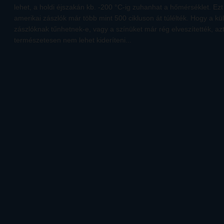
lehet, a holdi éjszakán kb. -200 °C-ig zuhanhat a hőmérséklet. Ezt
amerikai zászlók már több mint 500 cikluson át túlélték. Hogy a k
zászlóknak tűnhetnek-e, vagy a színüket már rég elveszítették, azt
természetesen nem lehet kideríteni...