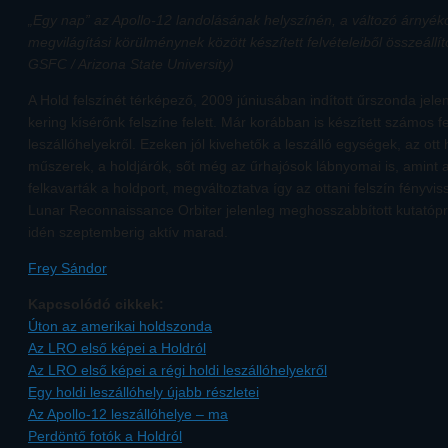
„Egy nap” az Apollo-12 landolásának helyszínén, a változó árnyé
megvilágítási körülménynek között készített felvételeiből összeállí
GSFC / Arizona State University)
A Hold felszínét térképező, 2009 júniusában indított űrszonda je
kering kísérőnk felszíne felett. Már korábban is készített számos fe
leszállóhelyekről. Ezeken jól kivehetők a leszálló egységek, az ot
műszerek, a holdjárók, sőt még az űrhajósok lábnyomai is, amint a
felkavarták a holdport, megváltoztatva így az ottani felszín fényvis
Lunar Reconnaissance Orbiter jelenleg meghosszabbított kutatópr
idén szeptemberig aktív marad.
Frey Sándor
Kapcsolódó cikkek:
Úton az amerikai holdszonda
Az LRO első képei a Holdról
Az LRO első képei a régi holdi leszállóhelyekről
Egy holdi leszállóhely újabb részletei
Az Apollo-12 leszállóhelye – ma
Perdöntő fotók a Holdról