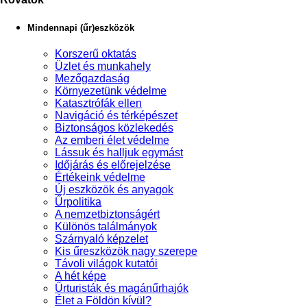
Mindennapi (űr)eszközök
Korszerű oktatás
Üzlet és munkahely
Mezőgazdaság
Környezetünk védelme
Katasztrófák ellen
Navigáció és térképészet
Biztonságos közlekedés
Az emberi élet védelme
Lássuk és halljuk egymást
Időjárás és előrejelzése
Értékeink védelme
Új eszközök és anyagok
Űrpolitika
A nemzetbiztonságért
Különös találmányok
Szárnyaló képzelet
Kis űreszközök nagy szerepe
Távoli világok kutatói
A hét képe
Űrturisták és magánűrhajók
Élet a Földön kívül?