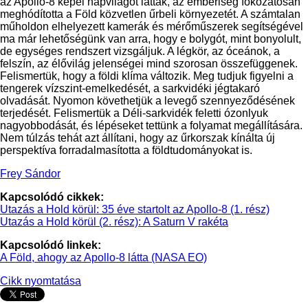
az Apollo-8 képei napvilágot láttak, az emberiség fokozatosan
meghódította a Föld közvetlen űrbeli környezetét. A számtalan
műholdon elhelyezett kamerák és mérőműszerek segítségével
ma már lehetőségünk van arra, hogy e bolygót, mint bonyolult,
de egységes rendszert vizsgáljuk. A légkör, az óceánok, a
felszín, az élővilág jelenségei mind szorosan összefüggenek.
Felismertük, hogy a földi klíma változik. Meg tudjuk figyelni a
tengerek vízszint-emelkedését, a sarkvidéki jégtakaró
olvadását. Nyomon követhetjük a levegő szennyeződésének
terjedését. Felismertük a Déli-sarkvidék feletti ózonlyuk
nagyobbodását, és lépéseket tettünk a folyamat megállítására.
Nem túlzás tehát azt állítani, hogy az űrkorszak kínálta új
perspektíva forradalmasította a földtudományokat is.
Frey Sándor
Kapcsolódó cikkek:
Utazás a Hold körül: 35 éve startolt az Apollo-8 (1. rész)
Utazás a Hold körül (2. rész): A Saturn V rakéta
Kapcsolódó linkek:
A Föld, ahogy az Apollo-8 látta (NASA EO)
Cikk nyomtatása