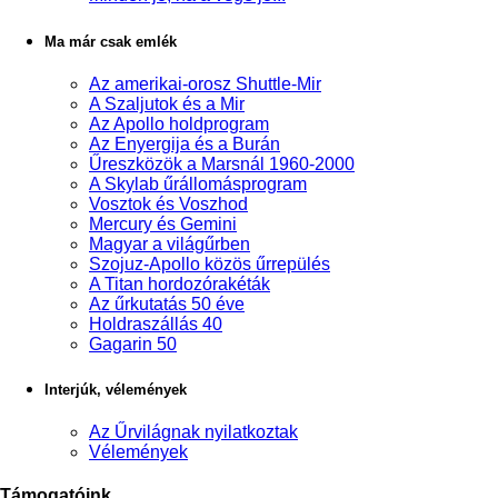
Ma már csak emlék
Az amerikai-orosz Shuttle-Mir
A Szaljutok és a Mir
Az Apollo holdprogram
Az Enyergija és a Burán
Űreszközök a Marsnál 1960-2000
A Skylab űrállomásprogram
Vosztok és Voszhod
Mercury és Gemini
Magyar a világűrben
Szojuz-Apollo közös űrrepülés
A Titan hordozórakéták
Az űrkutatás 50 éve
Holdraszállás 40
Gagarin 50
Interjúk, vélemények
Az Űrvilágnak nyilatkoztak
Vélemények
Támogatóink