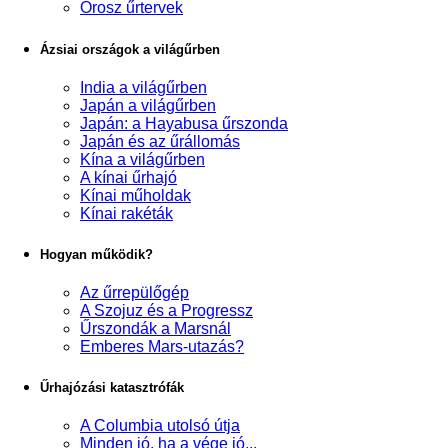
Orosz űrtervek
Ázsiai országok a világűrben
India a világűrben
Japán a világűrben
Japán: a Hayabusa űrszonda
Japán és az űrállomás
Kína a világűrben
A kínai űrhajó
Kínai műholdak
Kínai rakéták
Hogyan működik?
Az űrrepülőgép
A Szojuz és a Progressz
Űrszondák a Marsnál
Emberes Mars-utazás?
Űrhajózási katasztrófák
A Columbia utolsó útja
Minden jó, ha a vége jó...