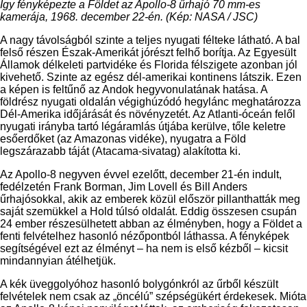
Így fényképezte a Földet az Apollo-8 űrhajó 70 mm-es
kamerája, 1968. december 22-én. (Kép: NASA / JSC)
A nagy távolságból szinte a teljes nyugati félteke látható. A bal
felső részen Észak-Amerikát jórészt felhő borítja. Az Egyesült
Államok délkeleti partvidéke és Florida félszigete azonban jól
kivehető. Szinte az egész dél-amerikai kontinens látszik. Ezen
a képen is feltűnő az Andok hegyvonulatának hatása. A
földrész nyugati oldalán végighúzódó hegylánc meghatározza
Dél-Amerika időjárását és növényzetét. Az Atlanti-óceán felől
nyugati irányba tartó légáramlás útjába kerülve, tőle keletre
esőerdőket (az Amazonas vidéke), nyugatra a Föld
legszárazabb táját (Atacama-sivatag) alakította ki.
Az Apollo-8 negyven évvel ezelőtt, december 21-én indult,
fedélzetén Frank Borman, Jim Lovell és Bill Anders
űrhajósokkal, akik az emberek közül először pillanthatták meg
saját szemükkel a Hold túlsó oldalát. Eddig összesen csupán
24 ember részesülhetett abban az élményben, hogy a Földet a
fenti felvételhez hasonló nézőpontból láthassa. A fényképek
segítségével ezt az élményt – ha nem is első kézből – kicsit
mindannyian átélhetjük.
A kék üveggolyóhoz hasonló bolygónkról az űrből készült
felvételek nem csak az „öncélú” szépségükért érdekesek. Mióta