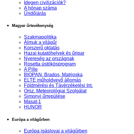
Idegen civilizációk?
A hónap száma
Űridőjárás
Magyar űrtevékenység
Szakmapolitika
Álmuk a világűr
Korszerű oktatás
Hazai kutatóhelyek és űripar
Nyereség az országnak
Rosetta üstökösprogram
A Pille
BIOPAN, Brados, Matrjoska
ELTE műholdvevő állomás
Földmérési és Távérzékelési Int.
Orsz. Meteorológiai Szolgálat
Simonyi űrrepülése
Masat-1
HUNOR
Európa a világűrben
Európa igáslovai a világűrben