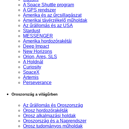
A Space Shuttle program
A GPS rendszer
Amerika és az űrcsillagászat
Amerikai távérzékelő műholdak
Az űrállomás és az USA
Stardust
MESSENGER
Amerika hordozórakétái
Deep Impact
New Horizons
Orion, Ares, SLS
A Holdnál
Curiosity
SpaceX
Artemis
Perseverance
Oroszország a világűrben
Az űrállomás és Oroszország
Orosz hordozórakéták
Orosz alkalmazási holdak
Oroszország és a Naprendszer
Orosz tudományos műholdak