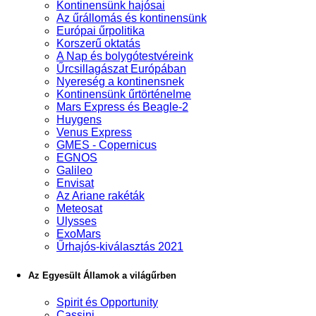
Kontinensünk hajósai
Az űrállomás és kontinensünk
Európai űrpolitika
Korszerű oktatás
A Nap és bolygótestvéreink
Űrcsillagászat Európában
Nyereség a kontinensnek
Kontinensünk űrtörténelme
Mars Express és Beagle-2
Huygens
Venus Express
GMES - Copernicus
EGNOS
Galileo
Envisat
Az Ariane rakéták
Meteosat
Ulysses
ExoMars
Űrhajós-kiválasztás 2021
Az Egyesült Államok a világűrben
Spirit és Opportunity
Cassini