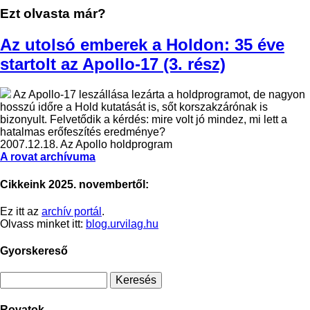
Ezt olvasta már?
Az utolsó emberek a Holdon: 35 éve
startolt az Apollo-17 (3. rész)
Az Apollo-17 leszállása lezárta a holdprogramot, de nagyon
hosszú időre a Hold kutatását is, sőt korszakzárónak is
bizonyult. Felvetődik a kérdés: mire volt jó mindez, mi lett a
hatalmas erőfeszítés eredménye?
2007.12.18.
Az Apollo holdprogram
A rovat archívuma
Cikkeink 2025. novembertől:
Ez itt az
archív portál
.
Olvass minket itt:
blog.urvilag.hu
Gyorskereső
Rovatok