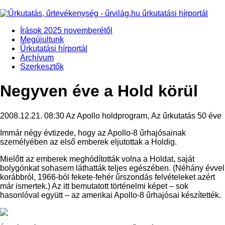
Írások 2025 novemberétől
Megújultunk
Űrkutatási hírportál
Archívum
Szerkesztők
Negyven éve a Hold körül
2008.12.21. 08:30
Az Apollo holdprogram, Az űrkutatás 50 éve
Immár négy évtizede, hogy az Apollo-8 űrhajósainak
személyében az első emberek eljutottak a Holdig.
Mielőtt az emberek meghódították volna a Holdat, saját
bolygónkat sohasem láthatták teljes egészében. (Néhány évvel
korábbról, 1966-ból fekete-fehér űrszondás felvételeket azért
már ismertek.) Az itt bemutatott történelmi képet – sok
hasonlóval együtt – az amerikai Apollo-8 űrhajósai készítették.