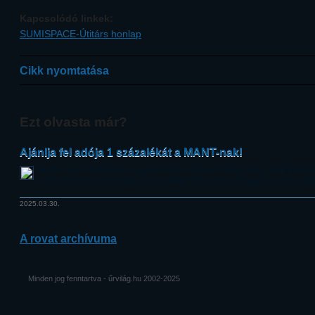
Kapcsolódó linkek:
SUMISPACE-Útitárs honlap
Cikk nyomtatása
Ezt olvasta már?
Ajánlja fel adója 1 százalékát a MANT-nak!
Ha ön, egy családtagja vagy ismerőse még nem tudja, hogy melyik közh
személyi jövedelemadója 1%-át, akkor válasszák a Magyar Asztronautik
2025.03.30.
A rovat archívuma
Minden jog fenntartva - űrvilág.hu 2002-2025