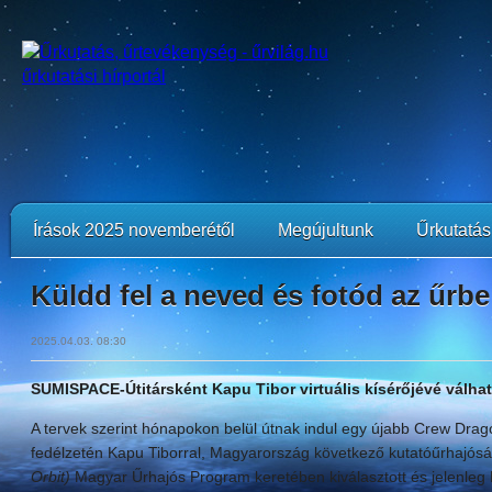
Írások 2025 novemberétől
Megújultunk
Űrkutatási
Küldd fel a neved és fotód az űrbe
2025.04.03. 08:30
SUMISPACE-Útitársként Kapu Tibor virtuális kísérőjévé válha
A tervek szerint hónapokon belül útnak indul egy újabb Crew Drago
fedélzetén Kapu Tiborral, Magyarország következő kutatóűrhajó
Orbit)
Magyar Űrhajós Program keretében kiválasztott és jelenle