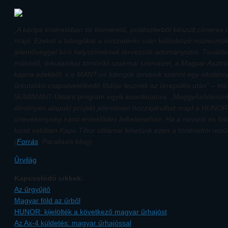
„A kártya kíséretében tíz kisméretű, poliészterből készült címeres
majd. Ezeket a lobogókat a visszatérés után különböző múzeumokn
jelentőséggel bíró helyszíneknek tervezzük adományozni. Továbbá 
működő, űrkutatókat tömörítő szakmai szervezet, a Magyar Asztr
kapna ezekből, s e MANT-os lobogók terveink szerint egy iskoláso
űrkutatási csapatvetélkedő fődíjai lesznek az űrrepülés után”
– mon
SUMIMANT-Útitárs program egyik koordinátora.
„Meggyőződésünk
élményén alapuló projekt jelentősen hozzájárulhat majd a HUNOR 
űrtevékenység iránti érdeklődés felkeltéséhez. Ha a nevünk és fot
kicsit valóban Kapu Tibor útitársai lehetünk ezen a történelmi repü
(
Forrás
: Parallaxis blog)
Ûrvilág
Kapcsolódó cikkek:
Az űrgyűjtő
Magyar föld az űrből
HUNOR: kijelölték a következő magyar űrhajóst
Az Ax-4 küldetés: magyar űrhajóssal