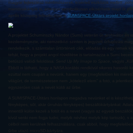
magyar fejlesztésű mérőműszerek, kísérleti eszközök mellett „pot
memóriakártyát is, amelyen szimbolikusan elkísérhetik majd őt él
április közepéig feliratkoznak a
SUMISPACE-Útitárs projekt honlap
A projektet Schuminszky Nándor (Sumi) veterán űr-archivátor és i
kezdeményezte, aki nemzetközi szinten is jegyzett űrhajózási m
rendelkezik, s számtalan űrtörténeti cikk, előadás és egy remek k
tehát, hogy a projekt angol rövidítése is tartalmazza a Sumi be
betűszó valódi feloldása:
Send Up My Image to Space
, vagyis „Kü
Ebből is látható, hogy a NASA korábbi rendkívül sikeres hasonló 
ezúttal nem csupán a nevünk, hanem egy (megfelelően kis méretű)
világűrt, de természetesen nem „kötelező elem” a fotó, a jelentkező
egyszerűen csak a nevét küldi az űrbe.
A SUMISPACE-Útitárs honlapon megadva nevünket el is készíthetjük
fényképes, sőt, akár űrruhás-fényképes) beszállókártyánkat. Adat
innentől külön kezeli a fotót és a nevet (vagyis az egyedi beszállókár
kívül senki nem fogja tudni, melyik névhez melyik kép tartozik), 
célból nem kerülnek felhasználásra, csak abból, hogy megfelelően 
űrbe utazó microSD-kártyára.