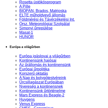
Rosetta üstökösprogram
A Pille
BIOPAN, Brados, Matrjoska
ELTE műholdvevő állomás
Földmérési és Távérzékelési Int.
Orsz. Meteorológiai Szolgálat
Simonyi űrrepülése
Masat-1
HUNOR
Európa a világűrben
Európa igáslovai a világűrben
Kontinensünk hajósai
Az űrállomás és kontinensünk
Európai űrpolitika
Korszerű oktatás
A Nap és bolygótestvéreink
Űrcsillagászat Európában
Nyereség a kontinensnek
Kontinensünk űrtörténelme
Mars Express és Beagle-2
Huygens
Venus Express