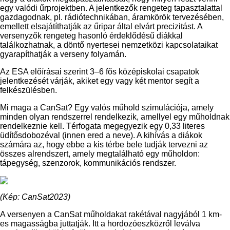
egy valódi űrprojektben. A jelentkezők rengeteg tapasztalattal
gazdagodnak, pl. rádiótechnikában, áramkörök tervezésében,
emellett elsajátíthatják az űripar által elvárt precizitást. A
versenyzők rengeteg hasonló érdeklődésű diákkal
találkozhatnak, a döntő nyertesei nemzetközi kapcsolataikat
gyarapíthatják a verseny folyamán.
Az ESA előírásai szerint 3–6 fős középiskolai csapatok
jelentkezését várják, akiket egy vagy két mentor segít a
felkészülésben.
Mi maga a CanSat? Egy valós műhold szimulációja, amely
minden olyan rendszerrel rendelkezik, amellyel egy műholdnak
rendelkeznie kell. Térfogata megegyezik egy 0,33 literes
üdítősdobozéval (innen ered a neve). A kihívás a diákok
számára az, hogy ebbe a kis térbe bele tudják tervezni az
összes alrendszert, amely megtalálható egy műholdon:
tápegység, szenzorok, kommunikációs rendszer.
(Kép: CanSat2023)
A versenyen a CanSat műholdakat rakétával nagyjából 1 km-
es magasságba juttatják. Itt a hordozóeszközről leválva