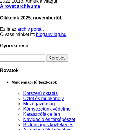
2022.10.13.
Álmuk a világűr
A rovat archívuma
Cikkeink 2025. novembertől:
Ez itt az
archív portál
.
Olvass minket itt:
blog.urvilag.hu
Gyorskereső
Rovatok
Mindennapi (űr)eszközök
Korszerű oktatás
Üzlet és munkahely
Mezőgazdaság
Környezetünk védelme
Katasztrófák ellen
Navigáció és térképészet
Biztonságos közlekedés
Az emberi élet védelme