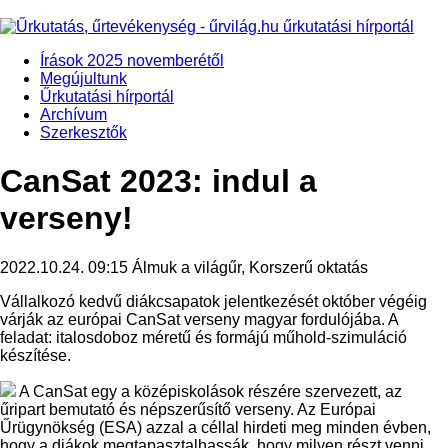
Írások 2025 novemberétől
Megújultunk
Űrkutatási hírportál
Archívum
Szerkesztők
CanSat 2023: indul a
verseny!
2022.10.24. 09:15
Álmuk a világűr, Korszerű oktatás
Vállalkozó kedvű diákcsapatok jelentkezését október végéig
várják az európai CanSat verseny magyar fordulójába. A
feladat: italosdoboz méretű és formájú műhold-szimuláció
készítése.
A CanSat egy a középiskolások részére szervezett, az
űripart bemutató és népszerűsítő verseny. Az Európai
Űrügynökség (ESA) azzal a céllal hirdeti meg minden évben,
hogy a diákok megtapasztalhassák, hogy milyen részt venni