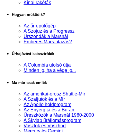
Kínai rakéták
Hogyan működik?
Az űrrepülőgép
A Szojuz és a Progressz
Űrszondák a Marsnál
Emberes Mars-utazás?
Űrhajózási katasztrófák
A Columbia utolsó útja
Minden jó, ha a vége jó...
Ma már csak emlék
Az amerikai-orosz Shuttle-Mir
A Szaljutok és a Mir
Az Apollo holdprogram
Az Enyergija és a Burán
Űreszközök a Marsnál 1960-2000
A Skylab űrállomásprogram
Vosztok és Voszhod
Mercury és Gemini