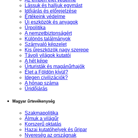
Lássuk és halljuk egymást
Időjárás és előrejelzése
Értékeink védelme
Új eszközök és anyagok
Űrpolitika
A nemzetbiztonságért
Különös találmányok
Szárnyaló képzelet
Kis űreszközök nagy szerepe
Távoli világok kutatói
A hét képe
Űrturisták és magánűrhajók
Élet a Földön kívül?
Idegen civilizációk?
A hónap száma
Űridőjárás
Magyar űrtevékenység
Szakmapolitika
Álmuk a világűr
Korszerű oktatás
Hazai kutatóhelyek és űripar
Nyereség az országnak