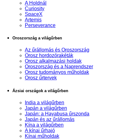
A Holdnál
Curiosity
SpaceX
Artemis
Perseverance
Oroszország a világűrben
Az űrállomás és Oroszország
Orosz hordozórakéták
Orosz alkalmazási holdak
Oroszország és a Naprendszer
Orosz tudományos műholdak
Orosz űrtervek
Ázsiai országok a világűrben
India a világűrben
Japán a világűrben
Japán: a Hayabusa űrszonda
Japán és az űrállomás
Kína a világűrben
A kínai űrhajó
Kínai műholdak