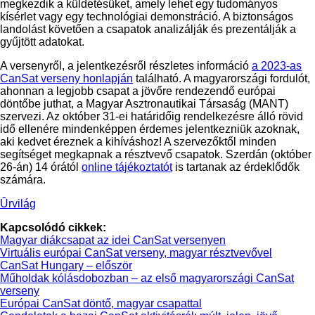
megkezdik a küldetésüket, amely lehet egy tudományos
kísérlet vagy egy technológiai demonstráció. A biztonságos
landolást követően a csapatok analizálják és prezentálják a
gyűjtött adatokat.
A versenyről, a jelentkezésről részletes információ
a 2023-as
CanSat verseny honlapján
található. A magyarországi fordulót,
ahonnan a legjobb csapat a jövőre rendezendő európai
döntőbe juthat, a Magyar Asztronautikai Társaság (MANT)
szervezi. Az október 31-ei határidőig rendelkezésre álló rövid
idő ellenére mindenképpen érdemes jelentkezniük azoknak,
aki kedvet éreznek a kihíváshoz! A szervezőktől minden
segítséget megkapnak a résztvevő csapatok. Szerdán (október
26-án) 14 órától
online tájékoztatót
is tartanak az érdeklődők
számára.
Ûrvilág
Kapcsolódó cikkek:
Magyar diákcsapat az idei CanSat versenyen
Virtuális európai CanSat verseny, magyar résztvevővel
CanSat Hungary – először
Műholdak kólásdobozban – az első magyarországi CanSat
verseny
Európai CanSat döntő, magyar csapattal