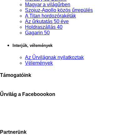
Magyar a világűrben
Szojuz-Apollo közös űrrepülés
A Titan hordozórakéták
Az űrkutatás 50 éve
Holdraszállás 40
Gagarin 50
Interjúk, vélemények
Az Űrvilágnak nyilatkoztak
Vélemények
Támogatóink
Űrvilág a Faceboookon
Partnerünk