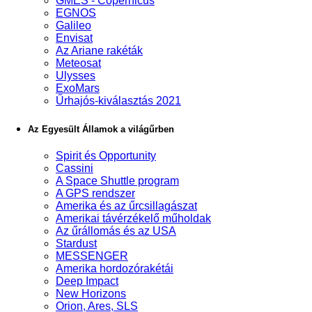
GMES - Copernicus
EGNOS
Galileo
Envisat
Az Ariane rakéták
Meteosat
Ulysses
ExoMars
Űrhajós-kiválasztás 2021
Az Egyesült Államok a világűrben
Spirit és Opportunity
Cassini
A Space Shuttle program
A GPS rendszer
Amerika és az űrcsillagászat
Amerikai távérzékelő műholdak
Az űrállomás és az USA
Stardust
MESSENGER
Amerika hordozórakétái
Deep Impact
New Horizons
Orion, Ares, SLS