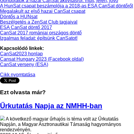
Gondolatok a hazai CanSat aktivitásról: múlt, jelen, jövő
A HunSat csapat beszámolója a 2018-as ESA CanSat döntőről
Megalakult az első hazai CanSat csapat
Döntős a HUNsat
Beszélgetés a ZenSat Club tagjaival
ESA CanSat döntő 2017
CanSat 2017 romániai országos döntő
Izgalmas feladat: építsünk CanSatot!
Kapcsolódó linkek:
CanSat2023 honlap
Cansat Hungary 2023 (Facebook oldal)
CanSat verseny (ESA)
Cikk nyomtatása
Ezt olvasta már?
Űrkutatás Napja az NMHH-ban
A következő magyar űrhajós is téma volt az Űrkutatás
Napján, a Magyar Asztronautikai Társaság hagyományos
rendezvényén.