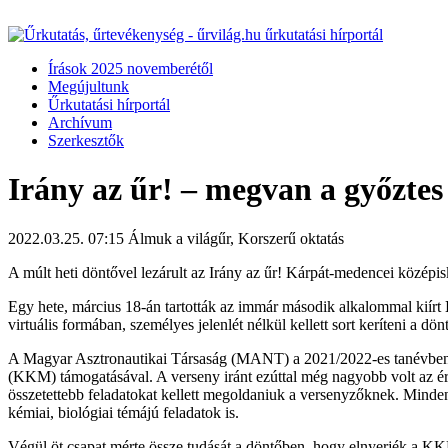
Írások 2025 novemberétől
Megújultunk
Űrkutatási hírportál
Archívum
Szerkesztők
Irány az űr! – megvan a győztes
2022.03.25. 07:15
Álmuk a világűr, Korszerű oktatás
A múlt heti döntővel lezárult az Irány az űr! Kárpát-medencei középis
Egy hete, március 18-án tartották az immár második alkalommal kiírt
virtuális formában, személyes jelenlét nélkül kellett sort keríteni a d
A Magyar Asztronautikai Társaság (MANT) a 2021/2022-es tanévben 
(KKM) támogatásával. A verseny iránt ezúttal még nagyobb volt az érd
összetettebb feladatokat kellett megoldaniuk a versenyzőknek. Minden 
kémiai, biológiai témájú feladatok is.
Végül öt csapat mérte össze tudását a döntőben, hogy elnyerjék a KKM