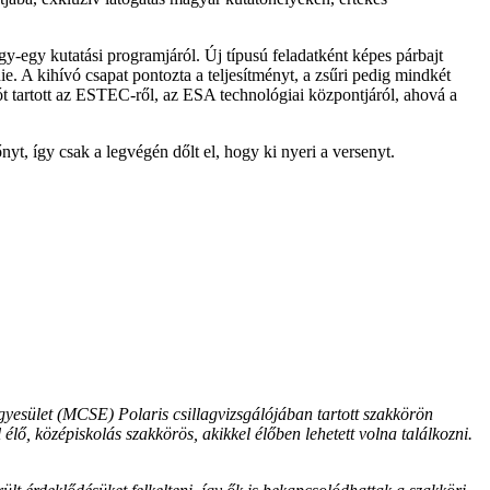
y-egy kutatási programjáról. Új típusú feladatként képes párbajt
e. A kihívó csapat pontozta a teljesítményt, a zsűri pedig mindkét
t tartott az ESTEC-ről, az ESA technológiai központjáról, ahová a
nyt, így csak a legvégén dőlt el, hogy ki nyeri a versenyt.
yesület (MCSE) Polaris csillagvizsgálójában tartott szakkörön
lő, középiskolás szakkörös, akikkel élőben lehetett volna találkozni.