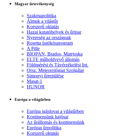
Magyar űrtevékenység
Szakmapolitika
Álmuk a világűr
Korszerű oktatás
Hazai kutatóhelyek és űripar
Nyereség az országnak
Rosetta üstökösprogram
A Pille
BIOPAN, Brados, Matrjoska
ELTE műholdvevő állomás
Földmérési és Távérzékelési Int.
Orsz. Meteorológiai Szolgálat
Simonyi űrrepülése
Masat-1
HUNOR
Európa a világűrben
Európa igáslovai a világűrben
Kontinensünk hajósai
Az űrállomás és kontinensünk
Európai űrpolitika
Korszerű oktatás