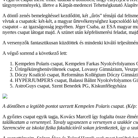
tárgynyeremények), illetve a Kárpát-medencei Tehetségkutató Alapítv
A döntő zenés bemelegítéssel kezdődött, két „űrös” témájú dal felisme
vívtak a csapatok: két-két, a magyar űrtevékenységhez kapcsolódó képe
csapatot – az igazságosság jegyében. Jéger Csaba, az ESA magyar mun
nyertes csapat látogat majd. A szünet után képfelismerési feladat, maj
A versenyzők fantasztikusan küzdöttek és mindenki kiváló teljesítményt
A végső sorrend a következő lett:
Kempelen Polaris csapat, Kempelen Farkas Nyolcévfolyamos
Űrürgéküregbenüvöltenek csapat, Lovassy Gimnázium, Veszp
Dóczy Koalíció csapat, Református Kollégium Dóczy Gimnáz
HYPERJUMPERS csapat, Balassi Bálint Nyolcévfolyamos Gi
AstroGuys csapat, Szent Benedek PG, Kiskunfélegyháza
A döntőben a legtöbb pontot szerzett Kempelen Polaris csapat. (Kép:
A győztes csapat egyik tagja, Kovács Marcell így foglalta össze élmé
találkoztam a versennyel. Tavaly ugyanezen a versenyen a szakkör csap
Szerencsére az iskolai fizika fakultációról sokan jelentkeztek, így a sza