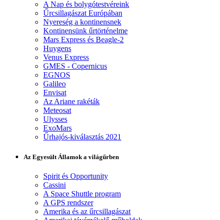
A Nap és bolygótestvéreink
Űrcsillagászat Európában
Nyereség a kontinensnek
Kontinensünk űrtörténelme
Mars Express és Beagle-2
Huygens
Venus Express
GMES - Copernicus
EGNOS
Galileo
Envisat
Az Ariane rakéták
Meteosat
Ulysses
ExoMars
Űrhajós-kiválasztás 2021
Az Egyesült Államok a világűrben
Spirit és Opportunity
Cassini
A Space Shuttle program
A GPS rendszer
Amerika és az űrcsillagászat