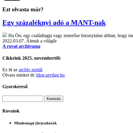
Ezt olvasta már?
Egy százaléknyi adó a MANT-nak
Ha Ön, egy családtagja vagy ismerőse bizonytalan abban, hogy mel
2022.03.07.
Álmuk a világűr
A rovat archívuma
Cikkeink 2025. novembertől:
Ez itt az
archív portál
.
Olvass minket itt:
blog.urvilag.hu
Gyorskereső
Rovatok
Mindennapi (űr)eszközök