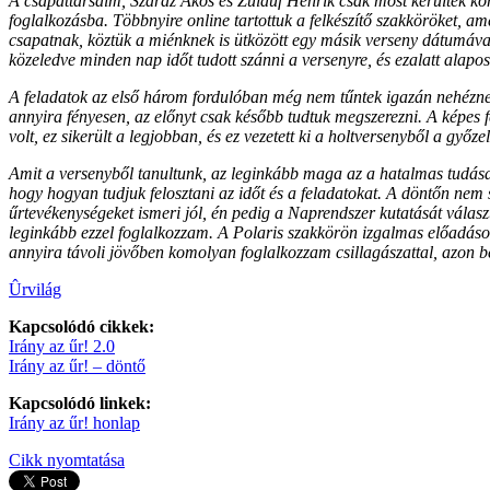
A csapattársaim, Száraz Ákos és Zulauf Henrik csak most kerültek komo
foglalkozásba. Többnyire online tartottuk a felkészítő szakköröket, a
csapatnak, köztük a miénknek is ütközött egy másik verseny dátumával, 
közeledve minden nap időt tudott szánni a versenyre, és ezalatt alapo
A feladatok az első három fordulóban még nem tűntek igazán nehéznek,
annyira fényesen, az előnyt csak később tudtuk megszerezni. A képes fe
volt, ez sikerült a legjobban, és ez vezetett ki a holtversenyből a győze
Amit a versenyből tanultunk, az leginkább maga az a hatalmas tudásan
hogy hogyan tudjuk felosztani az időt és a feladatokat. A döntőn nem s
űrtevékenységeket ismeri jól, én pedig a Naprendszer kutatását válas
leginkább ezzel foglalkozzam. A Polaris szakkörön izgalmas előadáso
annyira távoli jövőben komolyan foglalkozzam csillagászattal, azon bel
Ûrvilág
Kapcsolódó cikkek:
Irány az űr! 2.0
Irány az űr! – döntő
Kapcsolódó linkek:
Irány az űr! honlap
Cikk nyomtatása