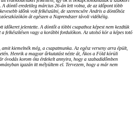
lt érdeklődésüket felkelteni, így ők is bekapcsolódhattak a szakköri
 A döntő eredetileg március 26-án lett volna, de az időpont több
 kevesebb időnk volt felkészülni, de szerencsére Andris a döntőhöz
dozóeszközökön át egészen a Naprendszer távoli vidékéiig.
 időkeret jelentette. A döntőt a többi csapathoz képest nem kezdtük
 a felkészítésen vagy a korábbi fordulókon. Az utolsó kör a képes totó
k, amit kiemelnék még, a csapatmunka. Az egész verseny arra épült,
ületén. Henrik a magyar űrkutatást nézte át, Ákos a Föld körüli
t már óvodás korom óta érdekelt annyira, hogy a szabadidőmben
udományban igazán itt mélyültem el. Tervezem, hogy a már nem