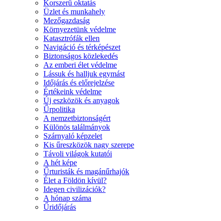
Korszerű oktatás
Üzlet és munkahely
Mezőgazdaság
Környezetünk védelme
Katasztrófák ellen
Navigáció és térképészet
Biztonságos közlekedés
Az emberi élet védelme
Lássuk és halljuk egymást
Időjárás és előrejelzése
Értékeink védelme
Új eszközök és anyagok
Űrpolitika
A nemzetbiztonságért
Különös találmányok
Szárnyaló képzelet
Kis űreszközök nagy szerepe
Távoli világok kutatói
A hét képe
Űrturisták és magánűrhajók
Élet a Földön kívül?
Idegen civilizációk?
A hónap száma
Űridőjárás