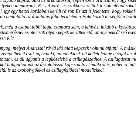
lyabb kapcsolatba az űrkutatással, éppen ezért örültem is, hogy sikerü
melyeken mentorunk, Kiss András és szakkörvezetőnk tartott előadásokat.
így egy héttel korábban került rá sor. Ez azt is jelentette, hogy sokkal
san bemutatta az űrkutatás főbb területeit a Föld körüli térségtől a hor
 még a csapat többi tagja számára sem, a kihívást inkább a korlátozott
lismerésnél szinte csak olyan képek kerültek elő, amilyenekről szó esett
lem felé.
yag, melyet Andrissal rövid idő alatt képesek voltunk átfutni. A mási
zerepelhetett csak egyvalaki, mindenkinek ott kellett lennie a saját ter
ztottam, ez áll ugyanis a legközelebb a csillagászathoz. A csillagásza
kat hallgathatunk az űrkutatással kapcsolatos témákról is, ebben a t
ül is az exobolygókkal és csillagfejlődési modellekkel.