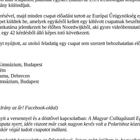
ány különdíjait.
résével, majd minden csapat előadást tartott az Európai Űrügynökség eg
t küldtek be, amelyek egyikéről kellett egy kihívott csapatnak beszélni
katársa jelentkezett be élőben Noordwijkből, aki gyors videóbemutató
d egy 42 kérdésből álló képes totó következett.
 nyújtott, az utolsó feladatig egy csapat sem szerzett behozhatatlan elő
 Gimnázium, Budapest
rém
iuma, Debrecen
mnázium, Budapest
 Irány az űr! Facebook-oldal)
nyit a versennyel és a döntővel kapcsolatban:
A Magyar Csillagászati Eg
ata nyert, idén viszont már csak nagyon kevés volt a Polarishoz közel é
kkör végül tudott csapatot indítani.