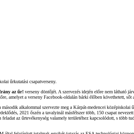
kolai űrkutatási csapatverseny.
Irány az űr!
verseny döntőjét. A szervezés idején előre nem látható jár
öntőre, amelyet a verseny Facebook-oldalán bárki élőben követhetett, sőt
második alkalommal szervezte meg a Kárpát-medencei középiskolai űr
eklődés, 2021 őszén a tavalyinál másfélszer több, 150 csapat nevezett
feladat az űrtevékenység valamely területéhez kapcsolódott, s több tud
 által felajánlott jutalmak egyikét (utazás az ESA technológiai közpon