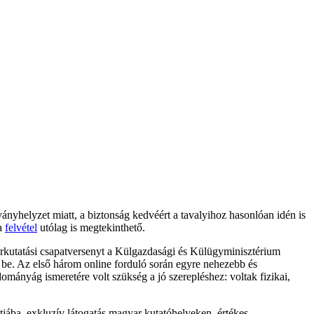
ványhelyzet miatt, a biztonság kedvéért a tavalyihoz hasonlóan idén is
 a
felvétel
utólag is megtekinthető.
kutatási csapatversenyt a Külgazdasági és Külügyminisztérium
 be. Az első három online forduló során egyre nehezebb és
ományág ismeretére volt szükség a jó szerepléshez: voltak fizikai,
tjába, exkluzív látogatás magyar kutatóhelyeken, értékes