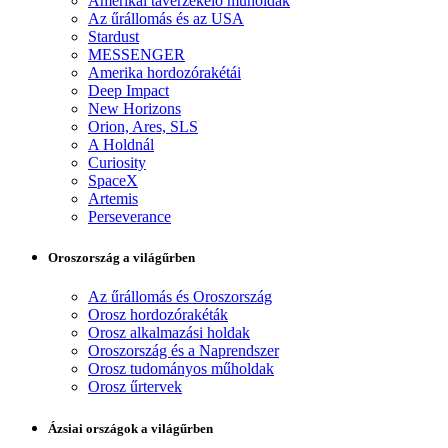
Amerikai távérzékelő műholdak
Az űrállomás és az USA
Stardust
MESSENGER
Amerika hordozórakétái
Deep Impact
New Horizons
Orion, Ares, SLS
A Holdnál
Curiosity
SpaceX
Artemis
Perseverance
Oroszország a világűrben
Az űrállomás és Oroszország
Orosz hordozórakéták
Orosz alkalmazási holdak
Oroszország és a Naprendszer
Orosz tudományos műholdak
Orosz űrtervek
Ázsiai országok a világűrben