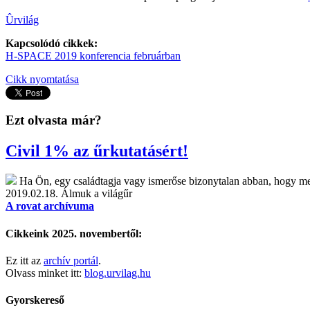
Ûrvilág
Kapcsolódó cikkek:
H-SPACE 2019 konferencia februárban
Cikk nyomtatása
Ezt olvasta már?
Civil 1% az űrkutatásért!
Ha Ön, egy családtagja vagy ismerőse bizonytalan abban, hogy mel
2019.02.18.
Álmuk a világűr
A rovat archívuma
Cikkeink 2025. novembertől:
Ez itt az
archív portál
.
Olvass minket itt:
blog.urvilag.hu
Gyorskereső