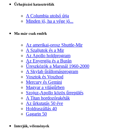
Űrhajózási katasztrófák
A Columbia utolsó útja
Minden jó, ha a vége jó...
Ma már csak emlék
Az amerikai-orosz Shuttle-Mir
A Szaljutok és a Mir
Az Apollo holdprogram
Az Enyergija és a Burán
Űreszközök a Marsnál 1960-2000
A Skylab űrállomásprogram
Vosztok és Voszhod
Mercury és Gemini
Magyar a világűrben
Szojuz-Apollo közös űrrepülés
A Titan hordozórakéták
Az űrkutatás 50 éve
Holdraszállás 40
Gagarin 50
Interjúk, vélemények