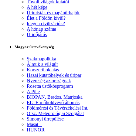
Távoli világok kutatói
A hét képe
Űrturisták és magánűrhajók
Élet a Földön kívül?
Idegen civilizációk?
A hónap száma
Űridőjárás
Magyar űrtevékenység
Szakmapolitika
Álmuk a világűr
Korszerű oktatás
Hazai kutatóhelyek és űripar
Nyereség az országnak
Rosetta üstökösprogram
A Pille
BIOPAN, Brados, Matrjoska
ELTE műholdvevő állomás
Földmérési és Távérzékelési Int.
Orsz. Meteorológiai Szolgálat
Simonyi űrrepülése
Masat-1
HUNOR