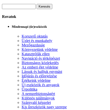
Rovatok
Mindennapi (űr)eszközök
Korszerű oktatás
Üzlet és munkahely
Mezőgazdaság
Környezetünk védelme
Katasztrófák ellen
Navigáció és térképészet
Biztonságos közlekedés
Az emberi élet védelme
Lássuk és halljuk egymást
Időjárás és előrejelzése
Értékeink védelme
Új eszközök és anyagok
Űrpolitika
A nemzetbiztonságért
Különös találmányok
Szárnyaló képzelet
Kis űreszközök nagy szerepe