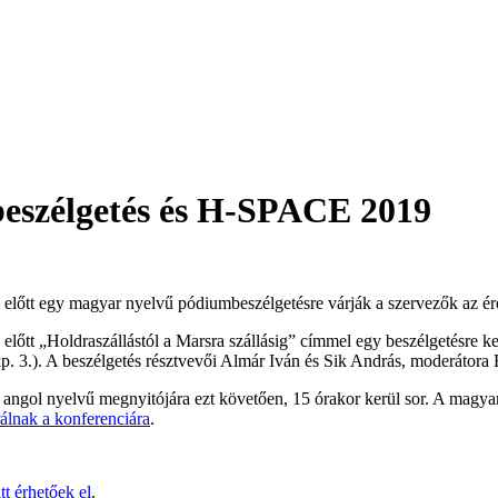
élgetés és H-SPACE 2019
előtt egy magyar nyelvű pódiumbeszélgetésre várják a szervezők az é
előtt „Holdraszállástól a Marsra szállásig” címmel egy beszélgetésr
. 3.). A beszélgetés résztvevői Almár Iván és Sik András, moderátora 
angol nyelvű megnyitójára ezt követően, 15 órakor kerül sor. A magyar
rálnak a konferenciára
.
itt érhetőek el
.