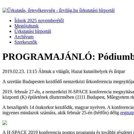
Írások 2025 novemberétől
Megújultunk
Űrkutatási hírportál
Archívum
Szerkesztők
PROGRAMAJÁNLÓ: Pódiumbesz
2019.02.23. 13:15
Álmuk a világűr, Hazai kutatóhelyek és űripar
A szerdán Budapesten kezdődő nemzetközi űrkonferencia megnyitója 
2019. február 27-én, a nemzetközi H-SPACE konferencia megnyitása 
központi (K) épületének dísztermében (1111 Budapest, Műegyetem rkp
A beszélgetés 14 órakorkor kezdődik, magyar nyelven. A konferencia 
ingyenes mindazok számára, akik február 25-én (hétfőn) délig
regiszt
A H-SPACE 2019 konferencia pontos programja és további részletei