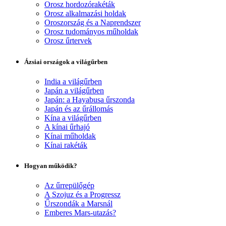
Orosz hordozórakéták
Orosz alkalmazási holdak
Oroszország és a Naprendszer
Orosz tudományos műholdak
Orosz űrtervek
Ázsiai országok a világűrben
India a világűrben
Japán a világűrben
Japán: a Hayabusa űrszonda
Japán és az űrállomás
Kína a világűrben
A kínai űrhajó
Kínai műholdak
Kínai rakéták
Hogyan működik?
Az űrrepülőgép
A Szojuz és a Progressz
Űrszondák a Marsnál
Emberes Mars-utazás?