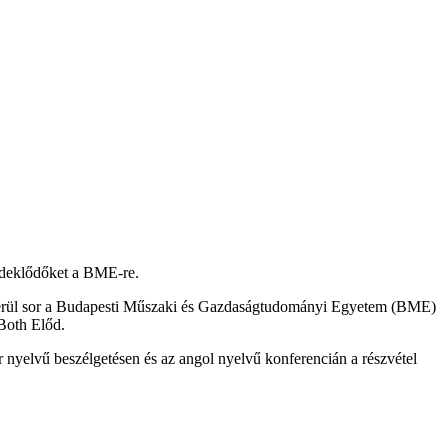
rdeklődőket a BME-re.
e kerül sor a Budapesti Műszaki és Gazdaságtudományi Egyetem (BME)
Both Előd.
 nyelvű beszélgetésen és az angol nyelvű konferencián a részvétel