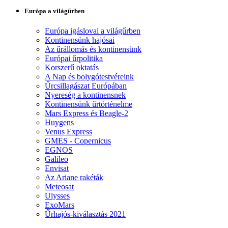
Európa a világűrben
Európa igáslovai a világűrben
Kontinensünk hajósai
Az űrállomás és kontinensünk
Európai űrpolitika
Korszerű oktatás
A Nap és bolygótestvéreink
Űrcsillagászat Európában
Nyereség a kontinensnek
Kontinensünk űrtörténelme
Mars Express és Beagle-2
Huygens
Venus Express
GMES - Copernicus
EGNOS
Galileo
Envisat
Az Ariane rakéták
Meteosat
Ulysses
ExoMars
Űrhajós-kiválasztás 2021