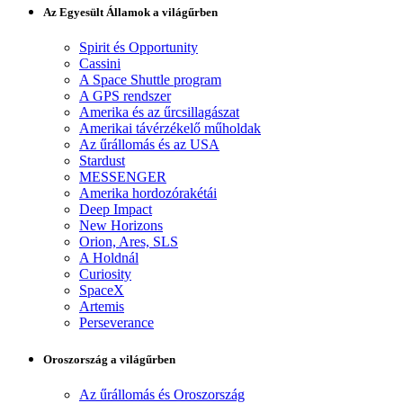
Az Egyesült Államok a világűrben
Spirit és Opportunity
Cassini
A Space Shuttle program
A GPS rendszer
Amerika és az űrcsillagászat
Amerikai távérzékelő műholdak
Az űrállomás és az USA
Stardust
MESSENGER
Amerika hordozórakétái
Deep Impact
New Horizons
Orion, Ares, SLS
A Holdnál
Curiosity
SpaceX
Artemis
Perseverance
Oroszország a világűrben
Az űrállomás és Oroszország