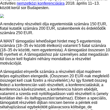
Activities
nemzetközi konferenciájára
2018. április 11–13.
között kerül sor Budapesten.
A rendezvény részvételi díja egyetemisták számára 150 EUR,
fiatal kutatók számára 200 EUR, szakemberek és érdeklődők
számára 250 EUR.
A MANT támogatási lehetőséget hirdet meg 5 egyetemista
számára (18–35 év közötti életkorú) valamint 5 fiatal számára
(18–35 év közötti, nem egyetemista). A támogatást összesen 10
fő nyerheti el. A támogatáshoz pár személyes adat megadásán
túl össze kell foglalni néhány mondatban a részvétel
motivációját.
A támogatást elnyerők számára a részvételi díjat majdnem
teljes egészében elengedik. (Összesen 20 EUR-nak megfelelő
összeget kell csak fizetni a részvételért.) Az így fizetett összeg
fedezi a konferencián való részvételt, a konferenciatáskát, a
konferencia kávészüneteit, a konferencia három ebédjét,
valamint a szerda esti nyitófogadáson való részvételt is (amely
korlátlan étel- és italfogyasztást tartalmaz). Ebben a speciális,
támogatott részvételi díjban nincsen benne a péntek esti
sétahajózással egybekötött gálavacsora költsége, de