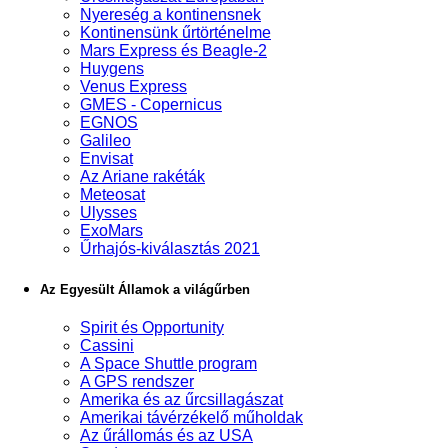
Nyereség a kontinensnek
Kontinensünk űrtörténelme
Mars Express és Beagle-2
Huygens
Venus Express
GMES - Copernicus
EGNOS
Galileo
Envisat
Az Ariane rakéták
Meteosat
Ulysses
ExoMars
Űrhajós-kiválasztás 2021
Az Egyesült Államok a világűrben
Spirit és Opportunity
Cassini
A Space Shuttle program
A GPS rendszer
Amerika és az űrcsillagászat
Amerikai távérzékelő műholdak
Az űrállomás és az USA