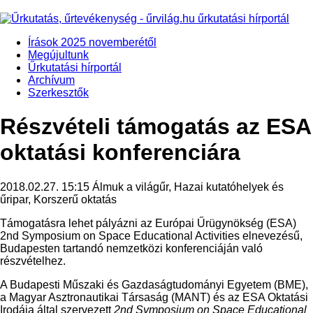
Írások 2025 novemberétől
Megújultunk
Űrkutatási hírportál
Archívum
Szerkesztők
Részvételi támogatás az ESA
oktatási konferenciára
2018.02.27. 15:15
Álmuk a világűr, Hazai kutatóhelyek és
űripar, Korszerű oktatás
Támogatásra lehet pályázni az Európai Űrügynökség (ESA)
2nd Symposium on Space Educational Activities elnevezésű,
Budapesten tartandó nemzetközi konferenciáján való
részvételhez.
A Budapesti Műszaki és Gazdaságtudományi Egyetem (BME),
a Magyar Asztronautikai Társaság (MANT) és az ESA Oktatási
Irodája által szervezett
2nd Symposium on Space Educational