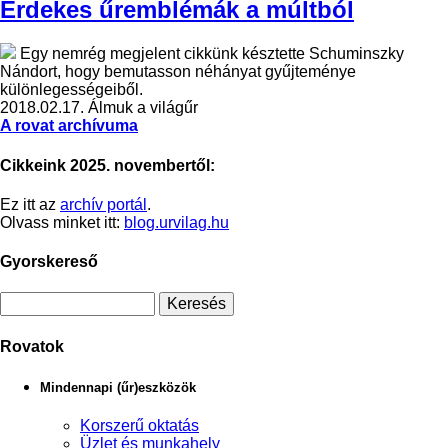
Érdekes űremblémák a múltból
Egy nemrég megjelent cikkünk késztette Schuminszky
Nándort, hogy bemutasson néhányat gyűjteménye
különlegességeiből.
2018.02.17.
Álmuk a világűr
A rovat archívuma
Cikkeink 2025. novembertől:
Ez itt az
archív portál
.
Olvass minket itt:
blog.urvilag.hu
Gyorskereső
Rovatok
Mindennapi (űr)eszközök
Korszerű oktatás
Üzlet és munkahely