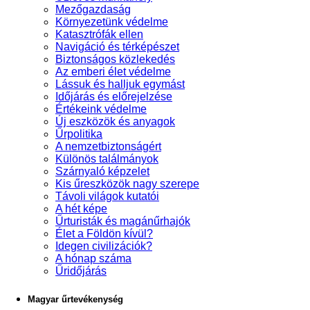
Mezőgazdaság
Környezetünk védelme
Katasztrófák ellen
Navigáció és térképészet
Biztonságos közlekedés
Az emberi élet védelme
Lássuk és halljuk egymást
Időjárás és előrejelzése
Értékeink védelme
Új eszközök és anyagok
Űrpolitika
A nemzetbiztonságért
Különös találmányok
Szárnyaló képzelet
Kis űreszközök nagy szerepe
Távoli világok kutatói
A hét képe
Űrturisták és magánűrhajók
Élet a Földön kívül?
Idegen civilizációk?
A hónap száma
Űridőjárás
Magyar űrtevékenység