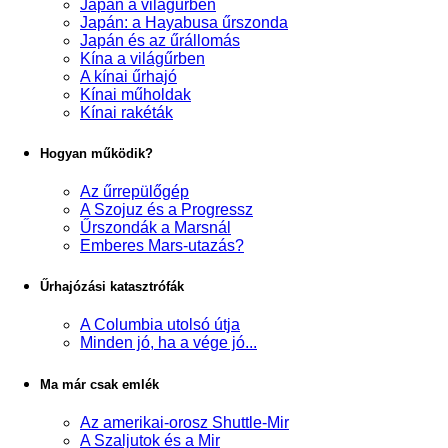
Japán a világűrben
Japán: a Hayabusa űrszonda
Japán és az űrállomás
Kína a világűrben
A kínai űrhajó
Kínai műholdak
Kínai rakéták
Hogyan működik?
Az űrrepülőgép
A Szojuz és a Progressz
Űrszondák a Marsnál
Emberes Mars-utazás?
Űrhajózási katasztrófák
A Columbia utolsó útja
Minden jó, ha a vége jó...
Ma már csak emlék
Az amerikai-orosz Shuttle-Mir
A Szaljutok és a Mir