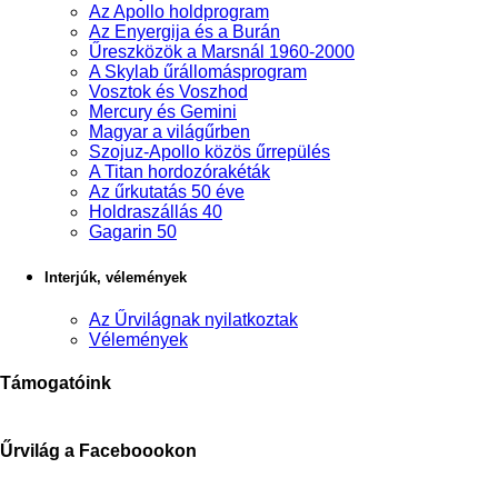
Az Apollo holdprogram
Az Enyergija és a Burán
Űreszközök a Marsnál 1960-2000
A Skylab űrállomásprogram
Vosztok és Voszhod
Mercury és Gemini
Magyar a világűrben
Szojuz-Apollo közös űrrepülés
A Titan hordozórakéták
Az űrkutatás 50 éve
Holdraszállás 40
Gagarin 50
Interjúk, vélemények
Az Űrvilágnak nyilatkoztak
Vélemények
Támogatóink
Űrvilág a Faceboookon