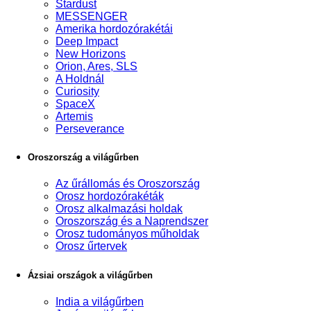
Stardust
MESSENGER
Amerika hordozórakétái
Deep Impact
New Horizons
Orion, Ares, SLS
A Holdnál
Curiosity
SpaceX
Artemis
Perseverance
Oroszország a világűrben
Az űrállomás és Oroszország
Orosz hordozórakéták
Orosz alkalmazási holdak
Oroszország és a Naprendszer
Orosz tudományos műholdak
Orosz űrtervek
Ázsiai országok a világűrben
India a világűrben