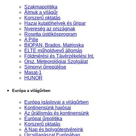
Szakmapolitika
Álmuk a világűr
Korszerű oktatás
Hazai kutatóhelyek és űripar
Nyereség az országnak
Rosetta üstökösprogram
A Pille
BIOPAN, Brados, Matrjoska
ELTE műholdvevő állomás
Földmérési és Távérzékelési Int.
Orsz. Meteorológiai Szolgálat
Simonyi űrrepülése
Masat-1
HUNOR
Európa a világűrben
Európa igáslovai a világűrben
Kontinensünk hajósai
Az űrállomás és kontinensünk
Európai űrpolitika
Korszerű oktatás
A Nap és bolygótestvéreink
Űrcsillagászat Európában