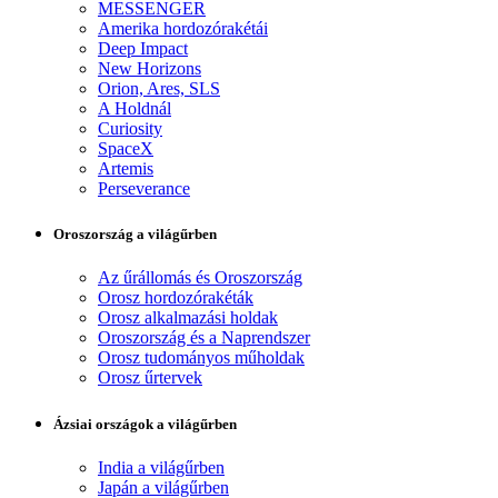
MESSENGER
Amerika hordozórakétái
Deep Impact
New Horizons
Orion, Ares, SLS
A Holdnál
Curiosity
SpaceX
Artemis
Perseverance
Oroszország a világűrben
Az űrállomás és Oroszország
Orosz hordozórakéták
Orosz alkalmazási holdak
Oroszország és a Naprendszer
Orosz tudományos műholdak
Orosz űrtervek
Ázsiai országok a világűrben
India a világűrben
Japán a világűrben