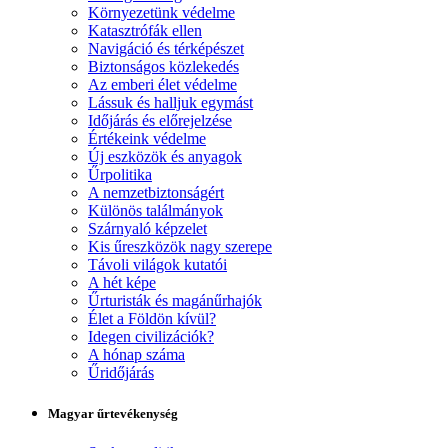
Környezetünk védelme
Katasztrófák ellen
Navigáció és térképészet
Biztonságos közlekedés
Az emberi élet védelme
Lássuk és halljuk egymást
Időjárás és előrejelzése
Értékeink védelme
Új eszközök és anyagok
Űrpolitika
A nemzetbiztonságért
Különös találmányok
Szárnyaló képzelet
Kis űreszközök nagy szerepe
Távoli világok kutatói
A hét képe
Űrturisták és magánűrhajók
Élet a Földön kívül?
Idegen civilizációk?
A hónap száma
Űridőjárás
Magyar űrtevékenység