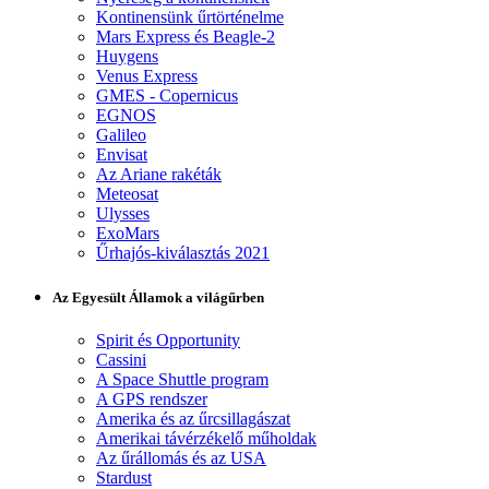
Kontinensünk űrtörténelme
Mars Express és Beagle-2
Huygens
Venus Express
GMES - Copernicus
EGNOS
Galileo
Envisat
Az Ariane rakéták
Meteosat
Ulysses
ExoMars
Űrhajós-kiválasztás 2021
Az Egyesült Államok a világűrben
Spirit és Opportunity
Cassini
A Space Shuttle program
A GPS rendszer
Amerika és az űrcsillagászat
Amerikai távérzékelő műholdak
Az űrállomás és az USA
Stardust