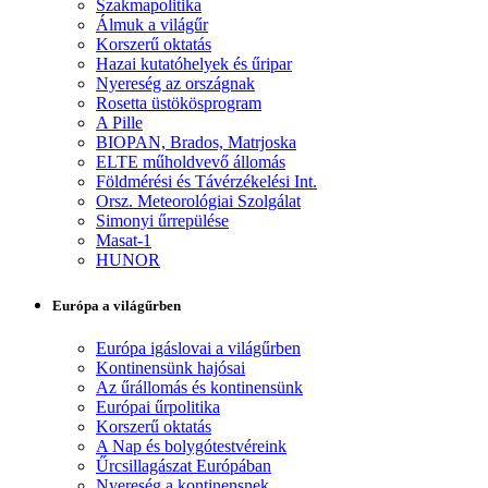
Szakmapolitika
Álmuk a világűr
Korszerű oktatás
Hazai kutatóhelyek és űripar
Nyereség az országnak
Rosetta üstökösprogram
A Pille
BIOPAN, Brados, Matrjoska
ELTE műholdvevő állomás
Földmérési és Távérzékelési Int.
Orsz. Meteorológiai Szolgálat
Simonyi űrrepülése
Masat-1
HUNOR
Európa a világűrben
Európa igáslovai a világűrben
Kontinensünk hajósai
Az űrállomás és kontinensünk
Európai űrpolitika
Korszerű oktatás
A Nap és bolygótestvéreink
Űrcsillagászat Európában
Nyereség a kontinensnek