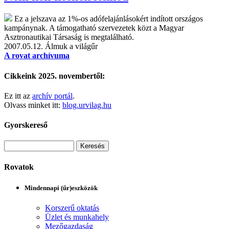
Ez a jelszava az 1%-os adófelajánlásokért indított országos
kampánynak. A támogatható szervezetek közt a Magyar
Asztronautikai Társaság is megtalálható.
2007.05.12.
Álmuk a világűr
A rovat archívuma
Cikkeink 2025. novembertől:
Ez itt az
archív portál
.
Olvass minket itt:
blog.urvilag.hu
Gyorskereső
Rovatok
Mindennapi (űr)eszközök
Korszerű oktatás
Üzlet és munkahely
Mezőgazdaság