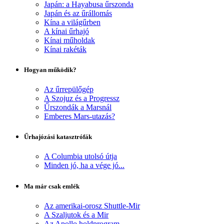
Japán: a Hayabusa űrszonda
Japán és az űrállomás
Kína a világűrben
A kínai űrhajó
Kínai műholdak
Kínai rakéták
Hogyan működik?
Az űrrepülőgép
A Szojuz és a Progressz
Űrszondák a Marsnál
Emberes Mars-utazás?
Űrhajózási katasztrófák
A Columbia utolsó útja
Minden jó, ha a vége jó...
Ma már csak emlék
Az amerikai-orosz Shuttle-Mir
A Szaljutok és a Mir
Az Apollo holdprogram