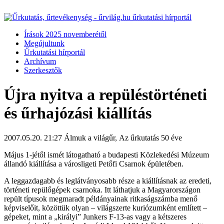
Írások 2025 novemberétől
Megújultunk
Űrkutatási hírportál
Archívum
Szerkesztők
Újra nyitva a repüléstörténeti
és űrhajózási kiállítás
2007.05.20. 21:27
Álmuk a világűr, Az űrkutatás 50 éve
Május 1-jétől ismét látogatható a budapesti Közlekedési Múzeum
állandó kiállítása a városligeti Petőfi Csarnok épületében.
A leggazdagabb és leglátványosabb része a kiállításnak az eredeti,
történeti repülőgépek csarnoka. Itt láthatjuk a Magyarországon
repült típusok megmaradt példányainak ritkaságszámba menő
képviselőit, közöttük olyan – világszerte kuriózumként említett –
gépeket, mint a „királyi” Junkers F-13-as vagy a kétszeres