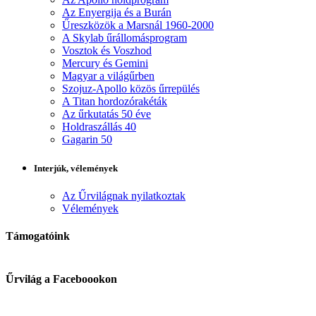
Az Enyergija és a Burán
Űreszközök a Marsnál 1960-2000
A Skylab űrállomásprogram
Vosztok és Voszhod
Mercury és Gemini
Magyar a világűrben
Szojuz-Apollo közös űrrepülés
A Titan hordozórakéták
Az űrkutatás 50 éve
Holdraszállás 40
Gagarin 50
Interjúk, vélemények
Az Űrvilágnak nyilatkoztak
Vélemények
Támogatóink
Űrvilág a Faceboookon