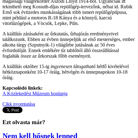
magassági világrekorder Aszódi Lloyd 1914-ből. Ugyancsak itt
tekinthető meg Kossuth-díjas repülőgép-tervezőnk, néhai id. Rubik
Ernő sok évtizedes munkásságának több ismert repülőgéptípusa,
mint például a motoros R-18 Kánya és a könnyű, karcsú
vitorlázógépek, a Vöcsök, Lepke, Pilis.
A kiállítás zárásaként az űrkutatás, űrhajózás eredményeivel
találkozunk. Ebben az évben ünnepeljük az első mesterséges, ember
alkotta tárgy (Szputnyik-1) világűrbe jutásának az 50 éves
évfordulóját. Ennek emlékére tíz tablóból álló összeállítással
foglalták össze az űrkorszak főbb eseményeit.
A kiállítás október 15-ig
ingyenesen látogatható
hétfő kivételével
hétköznaponként 10-17 óráig, hétvégén és ünnepnapokon 10-18
óráig.
Kapcsolódó linkek:
A Közlekedési Múzeum honlapja
Cikk nyomtatása
Ezt olvasta már?
Nem kell hősnek lenned