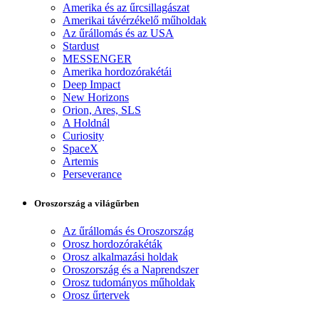
Amerika és az űrcsillagászat
Amerikai távérzékelő műholdak
Az űrállomás és az USA
Stardust
MESSENGER
Amerika hordozórakétái
Deep Impact
New Horizons
Orion, Ares, SLS
A Holdnál
Curiosity
SpaceX
Artemis
Perseverance
Oroszország a világűrben
Az űrállomás és Oroszország
Orosz hordozórakéták
Orosz alkalmazási holdak
Oroszország és a Naprendszer
Orosz tudományos műholdak
Orosz űrtervek