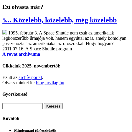
Ezt olvasta már?
5... Közelebb, közelebb, még közelebb
1995. február 3. A Space Shuttle nem csak az amerikaiak
legkorszerűbb űrhajója volt, hanem egyúttal az is, amely komolyan
„összehozta” az amerikaiakat az oroszokkal. Hogy hogyan?
2011.07.16.
A Space Shuttle program
A rovat archívuma
Cikkeink 2025. novembertől:
Ez itt az
archív portál
.
Olvass minket itt:
blog.urvilag.hu
Gyorskereső
Rovatok
Mindennapi (űr)eszközök