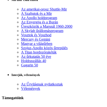
Az amerikai-orosz Shuttle-Mir
A Szaljutok és a Mir
Az Apollo holdprogram
Az Enyergija és a Burán
Űreszközök a Marsnál 1960-2000
A Skylab űrállomásprogram
Vosztok és Voszhod
Mercury és Gemini
Magyar a világűrben
Szojuz-Apollo közös űrrepülés
A Titan hordozórakéták
Az űrkutatás 50 éve
Holdraszállás 40
Gagarin 50
Interjúk, vélemények
Az Űrvilágnak nyilatkoztak
Vélemények
Támogatóink