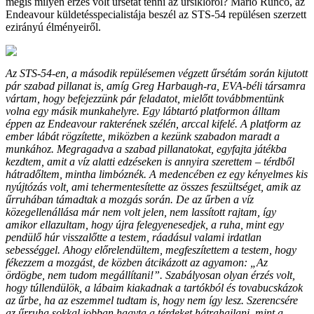
mégis milyen érzés volt űrsétát tenni az űrsiklóról? Mario Runco, az
Endeavour küldetésspecialistája beszél az STS-54 repülésen szerzett
ezirányú élményeiről.
Az STS-54-en, a második repülésemen végzett űrsétám során kijutott
pár szabad pillanat is, amíg Greg Harbaugh-ra, EVA-béli társamra
vártam, hogy befejezzünk pár feladatot, mielőtt továbbmentünk
volna egy másik munkahelyre. Egy lábtartó platformon álltam
éppen az Endeavour rakterének szélén, arccal kifelé. A platform az
ember lábát rögzítette, miközben a kezünk szabadon maradt a
munkához. Megragadva a szabad pillanatokat, egyfajta játékba
kezdtem, amit a víz alatti edzéseken is annyira szerettem – térdből
hátradőltem, mintha limbóznék. A medencében ez egy kényelmes kis
nyújtózás volt, ami tehermentesítette az összes feszültséget, amik az
űrruhában támadtak a mozgás során. De az űrben a víz
közegellenállása már nem volt jelen, nem lassított rajtam, így
amikor ellazultam, hogy újra felegyenesedjek, a ruha, mint egy
pendülő húr visszalőtte a testem, ráadásul valami irdatlan
sebességgel. Ahogy előrelendültem, megfeszítettem a testem, hogy
fékezzem a mozgást, de közben átcikázott az agyamon: „Az
ördögbe, nem tudom megállítani!”. Szabályosan olyan érzés volt,
hogy túllendülök, a lábaim kiakadnak a tartókból és tovabucskázok
az űrbe, ha az eszemmel tudtam is, hogy nem így lesz. Szerencsére
az űrruha sokkal jobban hagyta a térdeket hátrahajlani, mint a