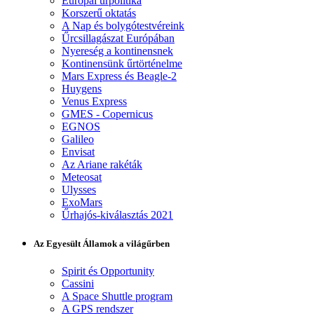
Európai űrpolitika
Korszerű oktatás
A Nap és bolygótestvéreink
Űrcsillagászat Európában
Nyereség a kontinensnek
Kontinensünk űrtörténelme
Mars Express és Beagle-2
Huygens
Venus Express
GMES - Copernicus
EGNOS
Galileo
Envisat
Az Ariane rakéták
Meteosat
Ulysses
ExoMars
Űrhajós-kiválasztás 2021
Az Egyesült Államok a világűrben
Spirit és Opportunity
Cassini
A Space Shuttle program
A GPS rendszer