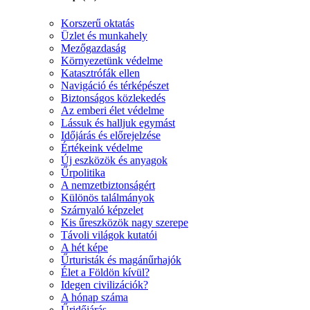
Korszerű oktatás
Üzlet és munkahely
Mezőgazdaság
Környezetünk védelme
Katasztrófák ellen
Navigáció és térképészet
Biztonságos közlekedés
Az emberi élet védelme
Lássuk és halljuk egymást
Időjárás és előrejelzése
Értékeink védelme
Új eszközök és anyagok
Űrpolitika
A nemzetbiztonságért
Különös találmányok
Szárnyaló képzelet
Kis űreszközök nagy szerepe
Távoli világok kutatói
A hét képe
Űrturisták és magánűrhajók
Élet a Földön kívül?
Idegen civilizációk?
A hónap száma
Űridőjárás