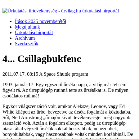
Írások 2025 novemberétől
Megújultunk
Űrkutatási hírportál
Archívum
Szerkesztők
4... Csillagbukfenc
2011.07.17. 08:15
A Space Shuttle program
1993. január 17. Egy egyszerű űrséta napja, a világ már fel sem
figyelt rá. Az űrrepülőgép rutinná tette az űrsétákat is. De milyen
csodálatos rutinná!
Egykor világszenzáció volt, amikor Alekszej Leonov, vagy Ed
White kilépett az űrbe, bevezetve az űrséta fogalmát a köztudatba.
Sőt, Neil Armstrong „űrhajón kívüli tevékenysége” még nagyobb
szenzáció volt. Aztán a fogalom elkopott, pedig az űrrepülőgép
utasai által végzett űrséták sokkal hosszabbak, nehezebbek,
bonyolultabbak, vagy hasznosabbak voltak minden korábbinál. De