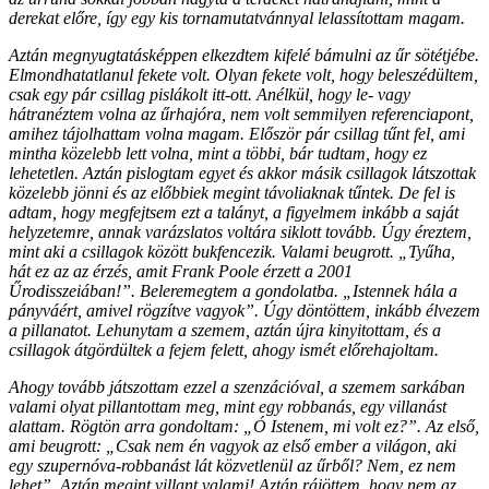
derekat előre, így egy kis tornamutatvánnyal lelassítottam magam.
Aztán megnyugtatásképpen elkezdtem kifelé bámulni az űr sötétjébe.
Elmondhatatlanul fekete volt. Olyan fekete volt, hogy beleszédültem,
csak egy pár csillag pislákolt itt-ott. Anélkül, hogy le- vagy
hátranéztem volna az űrhajóra, nem volt semmilyen referenciapont,
amihez tájolhattam volna magam. Először pár csillag tűnt fel, ami
mintha közelebb lett volna, mint a többi, bár tudtam, hogy ez
lehetetlen. Aztán pislogtam egyet és akkor másik csillagok látszottak
közelebb jönni és az előbbiek megint távoliaknak tűntek. De fel is
adtam, hogy megfejtsem ezt a talányt, a figyelmem inkább a saját
helyzetemre, annak varázslatos voltára siklott tovább. Úgy éreztem,
mint aki a csillagok között bukfencezik. Valami beugrott. „Tyűha,
hát ez az az érzés, amit Frank Poole érzett a 2001
Űrodisszeiában!”. Beleremegtem a gondolatba. „Istennek hála a
pányváért, amivel rögzítve vagyok”. Úgy döntöttem, inkább élvezem
a pillanatot. Lehunytam a szemem, aztán újra kinyitottam, és a
csillagok átgördültek a fejem felett, ahogy ismét előrehajoltam.
Ahogy tovább játszottam ezzel a szenzációval, a szemem sarkában
valami olyat pillantottam meg, mint egy robbanás, egy villanást
alattam. Rögtön arra gondoltam: „Ó Istenem, mi volt ez?”. Az első,
ami beugrott: „Csak nem én vagyok az első ember a világon, aki
egy szupernóva-robbanást lát közvetlenül az űrből? Nem, ez nem
lehet”. Aztán megint villant valami! Aztán rájöttem, hogy nem az