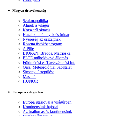
Magyar űrtevékenység
Szakmapolitika
Álmuk a világűr
Korszerű oktatás
Hazai kutatóhelyek és űripar
Nyereség az országnak
Rosetta üstökösprogram
A Pille
BIOPAN, Brados, Matrjoska
ELTE műholdvevő állomás
Földmérési és Távérzékelési Int.
Orsz. Meteorológiai Szolgálat
Simonyi űrrepülése
Masat-1
HUNOR
Európa a világűrben
Európa igáslovai a világűrben
Kontinensünk hajósai
Az űrállomás és kontinensünk