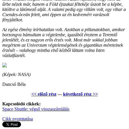
űrbe nézek már, hanem a Föld éjszakai féltekéje úszott be a képbe,
kitöltve a látómező alját. A valami pedig egy villám volt, egy vihar a
Csendes-óceán felett, ami éppen az én kedvemért varázsolt
fényjátékot.
Az egész élmény leírhatatlan volt. Azokban a pillanatokban, amikor
borzongva bámultam a végtelenbe, igazából éreztem a Teremtő
jelenlétét, és ez nagyon erős érzés volt. Most már sokkal jobban
megértem az Univerzum végtelenségének és gigantikus méreteinek
érzését – valahogy mintha első kézből láttam volna Isten
vázlatfüzetét.
(Képek: NASA)
Dancsó Béla
<< előző rész
---
következő rész >>
Kapcsolódó cikkek:
Space Shuttle: végső visszaszámlálás
Cikk nyomtatása