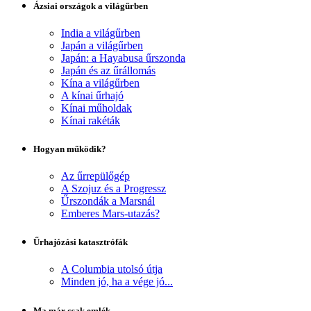
Ázsiai országok a világűrben
India a világűrben
Japán a világűrben
Japán: a Hayabusa űrszonda
Japán és az űrállomás
Kína a világűrben
A kínai űrhajó
Kínai műholdak
Kínai rakéták
Hogyan működik?
Az űrrepülőgép
A Szojuz és a Progressz
Űrszondák a Marsnál
Emberes Mars-utazás?
Űrhajózási katasztrófák
A Columbia utolsó útja
Minden jó, ha a vége jó...
Ma már csak emlék