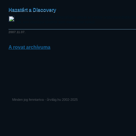
Hazatért a Discovery
A Floridában Földet ért űrrepülőgép utasai az eddigi legbonyolultabb 
túl, ami ráadásul távolról sem ment gond nélkül.
2007.11.07.
A rovat archívuma
Minden jog fenntartva - űrvilág.hu 2002-2025