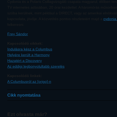
Cydonia és a Polaris Csillagvizsgáló csapata magyarul, élőben ter
TV internetes adásában, 20 órai kezdettel. A háromórás műsorban
szóba kerülnek, mint például a DIRECT, vagy az amerikai elnökvá
kapcsolata, jövője. A közvetítés pontos részleteiért majd a
cydonia
felkeresni.
Frey Sándor
Kapcsolódó cikkek:
Indulásra kész a Columbus
Helyére került a Harmony
Hazatért a Discovery
Az eddigi legbonyolultabb szerelés
Kapcsolódó linkek:
A Columbusról az [origo]-n
Cikk nyomtatása
Ezt olvasta már?