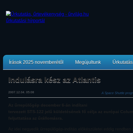
Írások 2025 novemberétől
Megújultunk
Űrkutatási
Indulásra kész az Atlantis
2007.12.04. 05:08
A Space Shuttle prog
Az űrrepülőgép december 6-án indítani
tervezett STS-122 jelű küldetésének fő célja az európai Col
feljuttatása az űrállomásra.
Az idei negyedik űrrepülőgép-indítás előkészületei eddig rendben za