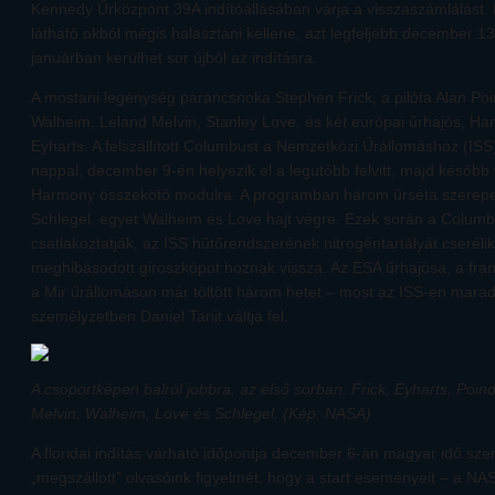
Kennedy Űrközpont 39A indítóállásában várja a visszaszámlálást.
látható okból mégis halasztani kellene, azt legfeljebb december 13
januárban kerülhet sor újból az indításra.
A mostani legénység parancsnoka Stephen Frick, a pilóta Alan Poi
Walheim, Leland Melvin, Stanley Love, és két európai űrhajós, H
Eyharts. A felszállított Columbust a Nemzetközi Űrállomáshoz (ISS
nappal, december 9-én helyezik el a legutóbb felvitt, majd később
Harmony összekötő modulra. A programban három űrséta szerepel
Schlegel, egyet Walheim és Love hajt végre. Ezek során a Columb
csatlakoztatják, az ISS hűtőrendszerének nitrogéntartályát cserélik
meghibásodott giroszkópot hoznak vissza. Az ESA űrhajósa, a fran
a Mir űrállomáson már töltött három hetet – most az ISS-en marad
személyzetben Daniel Tanit váltja fel.
A csoportképen balról jobbra, az első sorban: Frick, Eyharts, Poin
Melvin, Walheim, Love és Schlegel. (Kép: NASA)
A floridai indítás várható időpontja december 6-án magyar idő szer
„megszállott” olvasóink figyelmét, hogy a start eseményeit – a N