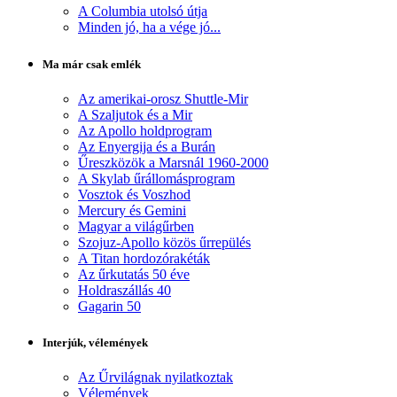
A Columbia utolsó útja
Minden jó, ha a vége jó...
Ma már csak emlék
Az amerikai-orosz Shuttle-Mir
A Szaljutok és a Mir
Az Apollo holdprogram
Az Enyergija és a Burán
Űreszközök a Marsnál 1960-2000
A Skylab űrállomásprogram
Vosztok és Voszhod
Mercury és Gemini
Magyar a világűrben
Szojuz-Apollo közös űrrepülés
A Titan hordozórakéták
Az űrkutatás 50 éve
Holdraszállás 40
Gagarin 50
Interjúk, vélemények
Az Űrvilágnak nyilatkoztak
Vélemények