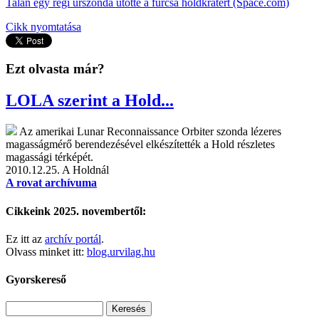
Talán egy régi űrszonda ütötte a furcsa holdkrátert (Space.com)
Cikk nyomtatása
Ezt olvasta már?
LOLA szerint a Hold...
Az amerikai Lunar Reconnaissance Orbiter szonda lézeres
magasságmérő berendezésével elkészítették a Hold részletes
magassági térképét.
2010.12.25.
A Holdnál
A rovat archívuma
Cikkeink 2025. novembertől:
Ez itt az
archív portál
.
Olvass minket itt:
blog.urvilag.hu
Gyorskereső