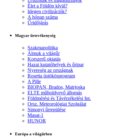
Űrturisták és magánűrhajók
Élet a Földön kívül?
Idegen civilizációk?
A hónap száma
Űridőjárás
Magyar űrtevékenység
Szakmapolitika
Álmuk a világűr
Korszerű oktatás
Hazai kutatóhelyek és űripar
Nyereség az országnak
Rosetta üstökösprogram
A Pille
BIOPAN, Brados, Matrjoska
ELTE műholdvevő állomás
Földmérési és Távérzékelési Int.
Orsz. Meteorológiai Szolgálat
Simonyi űrrepülése
Masat-1
HUNOR
Európa a világűrben