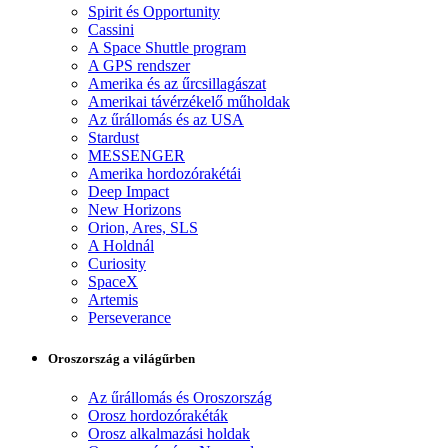
Spirit és Opportunity
Cassini
A Space Shuttle program
A GPS rendszer
Amerika és az űrcsillagászat
Amerikai távérzékelő műholdak
Az űrállomás és az USA
Stardust
MESSENGER
Amerika hordozórakétái
Deep Impact
New Horizons
Orion, Ares, SLS
A Holdnál
Curiosity
SpaceX
Artemis
Perseverance
Oroszország a világűrben
Az űrállomás és Oroszország
Orosz hordozórakéták
Orosz alkalmazási holdak