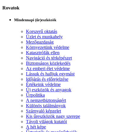
Rovatok
Mindennapi (űr)eszközök
Korszerű oktatás
Üzlet és munkahely
Mezőgazdaság
Környezetünk védelme
Katasztrófák ellen
Navigáció és térképészet
Biztonságos közlekedés
Az emberi élet védelme
Lássuk és halljuk egymást
Időjárás és előrejelzése
Értékeink védelme
Új eszközök és anyagok
Űrpolitika
A nemzetbiztonságért
Különös találmányok
Szárnyaló képzelet
Kis űreszközök nagy szerepe
Távoli világok kutatói
A hét képe