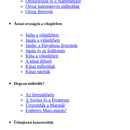
Oroszország és a Naprendszer
Orosz tudományos műholdak
Orosz űrtervek
Ázsiai országok a világűrben
India a világűrben
Japán a világűrben
Japán: a Hayabusa űrszonda
Japán és az űrállomás
Kína a világűrben
A kínai űrhajó
Kínai műholdak
Kínai rakéták
Hogyan működik?
Az űrrepülőgép
A Szojuz és a Progressz
Űrszondák a Marsnál
Emberes Mars-utazás?
Űrhajózási katasztrófák