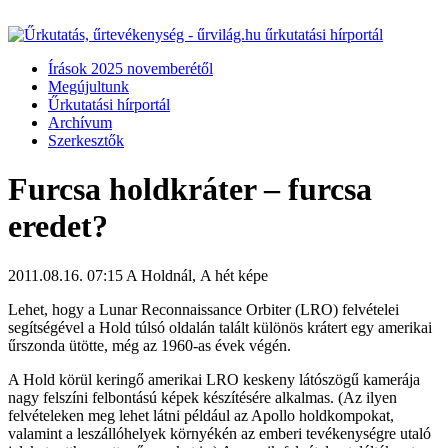
Írások 2025 novemberétől
Megújultunk
Űrkutatási hírportál
Archívum
Szerkesztők
Furcsa holdkráter – furcsa
eredet?
2011.08.16. 07:15
A Holdnál, A hét képe
Lehet, hogy a Lunar Reconnaissance Orbiter (LRO) felvételei
segítségével a Hold túlsó oldalán talált különös krátert egy amerikai
űrszonda ütötte, még az 1960-as évek végén.
A Hold körül keringő amerikai LRO keskeny látószögű kamerája
nagy felszíni felbontású képek készítésére alkalmas. (Az ilyen
felvételeken meg lehet látni például az Apollo holdkompokat,
valamint a leszállóhelyek környékén az emberi tevékenységre utaló