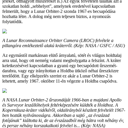
jeleket, otthagyott műszereket is.) Az egyik felvételen találták azt a
szokatlan holdi „sebhelyet”, amelynek eredetével kapcsolatban
felmerült, hogy a Lunar Orbiter-2 szonda 1967-es becsapódása
hozhatta létre. A dolog még nem teljesen biztos, a nyomozás
folytatódik.
A Lunar Reconnaissance Orbiter Camera (LROC) felvétele a
pillangóra emlékeztető alakú kráterről. (Kép: NASA / GSFC / ASU)
Az egymástól markánsan elütő árnyalatú, sötét és világos holdtalaj
arra utal, hogy ott nemrég valami megbolygatta a felszínt. A kráter
keletkezésével kapcsolatban a gyanú egy becsapódott űrszemét-
darabra, vagy egy irányítottan a Holdba ütköző néhai űreszközre
terelődött. Egy elképzelés szerint ez akár a Lunar Orbiter-2 is
lehetett, amely 1967. október 11-én végezte a Holdba csapódva.
A NASA Lunar Orbiter-2 űrszondáját 1966-ban a majdani Apollo
és Surveyor leszállóhelyek feltérképezésére küldték a Holdhoz. A
Kopernikusz-kráter vidékéről, oldalirányból készített felvételét 1967-
ben hozták nyilvánosságra. Akkoriban a sajtó „az évszázad
fotójának” kiáltotta ki, de az évszázadból még hátra volt néhány év,
és persze néhány korszakalkotó felvétel is... (Kép: NASA)