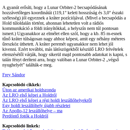
A gyanút erősíti, hogy a Lunar Orbiter-2 becsapódásának
hozzávetőleges koordinátái (119,1° keleti hosszúság és 3,0° északi
szélesség) jól egyeznek a kráter pozíciójával. (Mivel a becsapódás a
Hold túloldalán történt, ahonnan lehetetlen volt a rádiós
kommunikáció a földi irányítókkal, a helyszín nem túl pontosan
ismert.) Ugyanakkor az elmélet ellen szól, hogy a kb. 85 m-esnek
tűnő kráter túlságosan nagy ahhoz képest, amit egy néhány méteres
űreszköz üthetett. A kráter peremét ugyanakkor nem lehet jól
kivenni. Ezért további, más látószögekből készülő LRO felvételek
elemzésétől várják, hogy sikerül majd pontosabb adatokat is kapni, s
talán fényt deríteni arra, hogy valóban a Lunar Orbiter-2 „végső
nyughelyét” találták-e meg.
Frey Sándor
Kapcsolódó cikkek:
Úton az amerikai holdszonda
Az LRO első képei a Holdról
Az LRO első képei a régi holdi leszállóhelyekről
Egy holdi leszállóhely újabb részletei
Az Apollo-12 leszállóhelye – ma
Perdöntő fotók a Holdról
Kapcsolódó linkek: