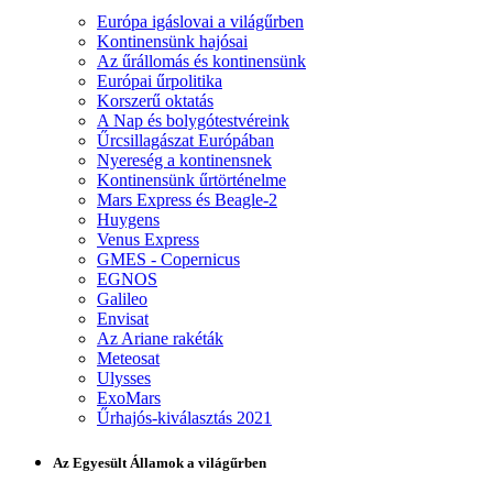
Európa igáslovai a világűrben
Kontinensünk hajósai
Az űrállomás és kontinensünk
Európai űrpolitika
Korszerű oktatás
A Nap és bolygótestvéreink
Űrcsillagászat Európában
Nyereség a kontinensnek
Kontinensünk űrtörténelme
Mars Express és Beagle-2
Huygens
Venus Express
GMES - Copernicus
EGNOS
Galileo
Envisat
Az Ariane rakéták
Meteosat
Ulysses
ExoMars
Űrhajós-kiválasztás 2021
Az Egyesült Államok a világűrben