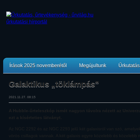
Írások 2025 novemberétől
Megújultunk
Űrkutatási
Galaktikus „töklámpás”
2021.11.27. 08:15
A Hubble-űrteleszkóp ismét nagyon távolra nézett az Univerz
ezt a kísérteties látványt.
Az NGC 2292 és az NGC 2293 jelű két galaxisról van szó, amelyek
vörös csillagok vannak. A két galaxis egyre közelebb és közeleb