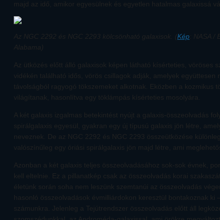
majd az idő, amikor egyesülnek és egyetlen hatalmas galaxissá vá
Az NGC 2292 és NGC 2293 kölcsönható galaxisok. (
Kép
: NASA / E
Alabama)
Az ütközés előtt álló galaxisok képen látható kísérteties, vöröses s
vidékén található idős, vörös csillagok adják, amelyek együttesen 
távolságból ragyogó tökszemeket alkotnak. Eközben a kozmikus tök 
világítanak, hasonlítva egy töklámpás kísérteties mosolyára.
A két galaxis izgalmas betekintést nyújt a galaxis-összeolvadás fo
spirálgalaxis egyesül, gyakran egy új típusú galaxis jön létre, amely
neveznek. De az NGC 2292 és NGC 2293 összeütközése különlege
valószínűleg egy óriási spirálgalaxis jön majd létre, ami meglehető
Azonban a két galaxis teljes összeolvadásához sok-sok évnek, po
kell eltelnie. Ez a pillanatkép csak az összeolvadás korai szakaszát
életünk során soha nem leszünk szemtanúi az összeolvadás vég
hasonló összeolvadások évmilliárdokon keresztül bontakoznak ki –
számunkra. Jelenleg a Tejútrendszer összeolvadás előtt áll legköz
szomszédunkkal, az Androméda-galaxissal, ami örökre megváltozta