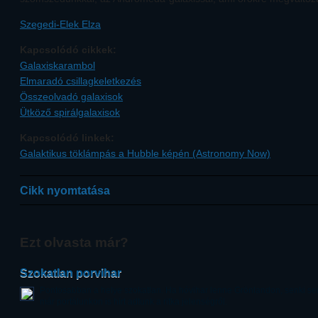
Szegedi-Elek Elza
Kapcsolódó cikkek:
Galaxiskarambol
Elmaradó csillagkeletkezés
Összeolvadó galaxisok
Ütköző spirálgalaxisok
Kapcsolódó linkek:
Galaktikus töklámpás a Hubble képén (Astronomy Now)
Cikk nyomtatása
Ezt olvasta már?
Szokatlan porvihar
Pontosabban a helye szokatlan. Ha hóvihar lenne Grönlandon, senki s
már portálunkon is hírt adtunk a ritka jelenségről.