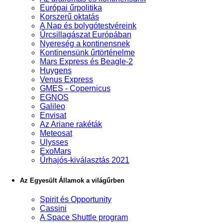
Európai űrpolitika
Korszerű oktatás
A Nap és bolygótestvéreink
Űrcsillagászat Európában
Nyereség a kontinensnek
Kontinensünk űrtörténelme
Mars Express és Beagle-2
Huygens
Venus Express
GMES - Copernicus
EGNOS
Galileo
Envisat
Az Ariane rakéták
Meteosat
Ulysses
ExoMars
Űrhajós-kiválasztás 2021
Az Egyesült Államok a világűrben
Spirit és Opportunity
Cassini
A Space Shuttle program