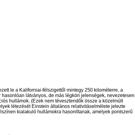
 le a Kaliforniai-félszigettől mintegy 250 kilométerre, a
r hasonlóan látványos, de más légköri jelenségek, nevezetesen
ációs hullámok. (Ezek nem tévesztendők össze a közelmúlt
ek létezését Einstein általános relativitáselmélete jelezte
zfelszínen kialakuló hullámokra hasonlítanak, amelyek pontszerű