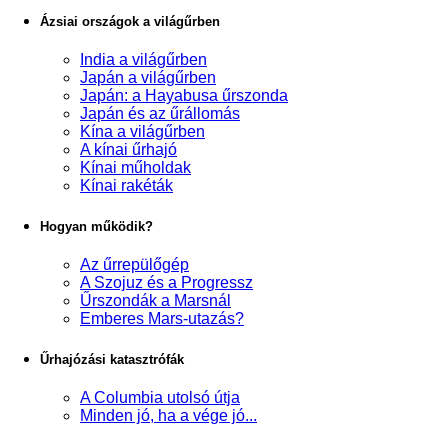
Ázsiai országok a világűrben
India a világűrben
Japán a világűrben
Japán: a Hayabusa űrszonda
Japán és az űrállomás
Kína a világűrben
A kínai űrhajó
Kínai műholdak
Kínai rakéták
Hogyan működik?
Az űrrepülőgép
A Szojuz és a Progressz
Űrszondák a Marsnál
Emberes Mars-utazás?
Űrhajózási katasztrófák
A Columbia utolsó útja
Minden jó, ha a vége jó...