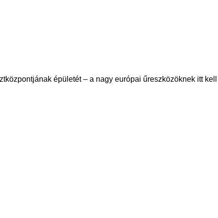
sztközpontjának épületét – a nagy európai űreszközöknek itt kell