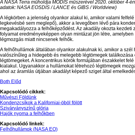
A NASA Terra műholdja MODIS műszerével 2020. október 4-én fén
adatok: NASA EOSDIS / LANCE és GIBS / Worldview)
A légkörben a jelenség olyankor alakul ki, amikor valami felfel
legkevésbé sem meglepő), akkor a levegőben lévő pára kondenzá
megakadályozza a felhőképződést. Az akadály okozta kezdeti za
folyamat eredményeképpen olyan mintázat jön létre, amelyben 
légmozgás miatt nincsenek felhők.
A felhőhullámok általában olyankor alakulnak ki, amikor a szél
valószínűleg a hidegebb és melegebb légtömegek találkozása o
légtömegeket. A koncentrikus körök formájában északkelet felé t
kialakul. Ugyanakkor a hullámokat létrehozó légtömegek mozgásá
ahol az áramlás útjában akadályt képező sziget által emelkedés
Both Előd
Kapcsolódó cikkek:
Művészi Földünk
Kondenzcsíkok a Kaliforniai-öböl fölött
Szivárványszínű glória
Hajók nyoma a felhőkben
Kapcsolódó linkek:
Felhőhullámok (NASA EO)