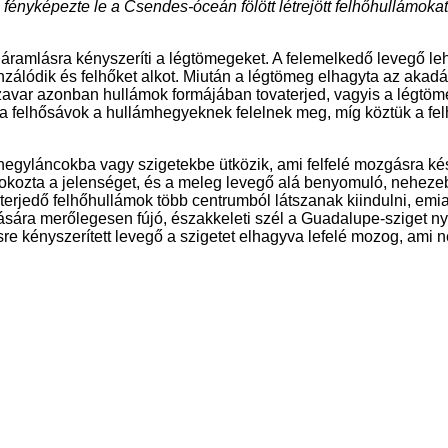
yképezte le a Csendes-óceán fölött létrejött felhőhullámokat.
é áramlásra kényszeríti a légtömegeket. A felemelkedő levegő le
lódik és felhőket alkot. Miután a légtömeg elhagyta az akadál
var azonban hullámok formájában tovaterjed, vagyis a légtömeg
a felhősávok a hullámhegyeknek felelnek meg, míg köztük a fel
 hegyláncokba vagy szigetekbe ütközik, ami felfelé mozgásra ké
kozta a jelenséget, és a meleg levegő alá benyomuló, nehezeb
erjedő felhőhullámok több centrumból látszanak kiindulni, emiat
ra merőlegesen fújó, északkeleti szél a Guadalupe-sziget nyugat
re kényszerített levegő a szigetet elhagyva lefelé mozog, ami 