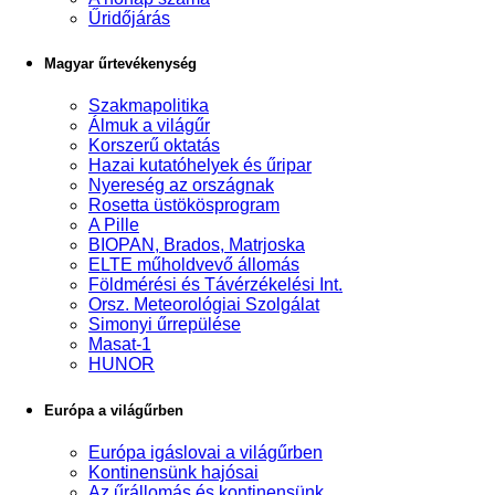
Űridőjárás
Magyar űrtevékenység
Szakmapolitika
Álmuk a világűr
Korszerű oktatás
Hazai kutatóhelyek és űripar
Nyereség az országnak
Rosetta üstökösprogram
A Pille
BIOPAN, Brados, Matrjoska
ELTE műholdvevő állomás
Földmérési és Távérzékelési Int.
Orsz. Meteorológiai Szolgálat
Simonyi űrrepülése
Masat-1
HUNOR
Európa a világűrben
Európa igáslovai a világűrben
Kontinensünk hajósai
Az űrállomás és kontinensünk