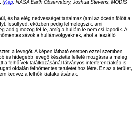
 (
Kép
: NASA Earth Observatory, Joshua Stevens, MODIS
hűl, és ha elég nedvességet tartalmaz (ami az óceán fölött a
yt, lesüllyed, eközben pedig felmelegszik, ami
 addig mozog fel-le, amíg a hullám le nem csillapodik. A
hőmentes sávok a hullámvölgyeknek, ahol a leszálló
szteti a levegőt. A képen látható esetben ezzel szemben
b és hidegebb levegő késztette felfelé mozgásra a meleg
t a felhőívek találkozásánál látványos interferenciakép is
i oldalán felhőmentes területet hoz létre. Ez az a terület,
nem kedvez a felhők kialakulásának.