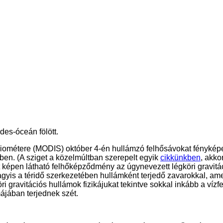
des-óceán fölött.
étere (MODIS) október 4-én hullámzó felhősávokat fényképezett
en. (A sziget a közelmúltban szerepelt egyik
cikkünkben
, akko
t képen látható felhőképződmény az úgynevezett légköri gravit
yis a téridő szerkezetében hullámként terjedő zavarokkal, amely
öri gravitációs hullámok fizikájukat tekintve sokkal inkább a ví
májában terjednek szét.