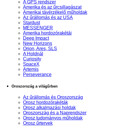
A GPS rendszer
Amerika és az űrcsillagászat
Amerikai távérzékelő műholdak
Az űrállomás és az USA
Stardust
MESSENGER
Amerika hordozórakétái
Deep Impact
New Horizons
Orion, Ares, SLS
A Holdnál
Curiosity
SpaceX
Artemis
Perseverance
Oroszország a világűrben
Az űrállomás és Oroszország
Orosz hordozórakéták
Orosz alkalmazási holdak
Oroszország és a Naprendszer
Orosz tudományos műholdak
Orosz űrtervek