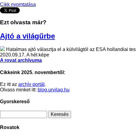
Cikk nyomtatása
Ezt olvasta már?
Ajtó a világűrbe
Hatalmas ajtó választja el a külvilágtól az ESA hollandiai te
2020.09.17.
A hét képe
A rovat archívuma
Cikkeink 2025. novembertől:
Ez itt az
archív portál
.
Olvass minket itt:
blog.urvilag.hu
Gyorskereső
Rovatok