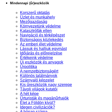
Mindennapi (űr)eszközök
Korszerű oktatás
Üzlet és munkahely
Mezőgazdaság
Környezetünk védelme
Katasztrófák ellen
Navigáció és térképészet
Biztonságos közlekedés
Az emberi élet védelme
Lássuk és halljuk egymást
Időjárás és előrejelzése
Értékeink védelme
Új eszközök és anyagok
Űrpolitika
A nemzetbiztonságért
Különös találmányok
Szárnyaló képzelet
Kis űreszközök nagy szerepe
Távoli világok kutatói
A hét képe
Űrturisták és magánűrhajók
Élet a Földön kívül?
Idegen civilizációk?
A hónap száma