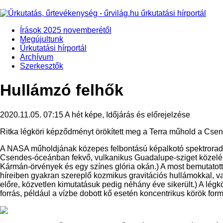
Írások 2025 novemberétől
Megújultunk
Űrkutatási hírportál
Archívum
Szerkesztők
Hullámzó felhők
2020.11.05. 07:15
A hét képe, Időjárás és előrejelzése
Ritka légköri képződményt örökített meg a Terra műhold a Csen
A NASA műholdjának közepes felbontású képalkotó spektroradiom
Csendes-óceánban fekvő, vulkanikus Guadalupe-sziget közeléb
Kármán-örvények és egy színes glória okán.) A most bemutatot
híreiben gyakran szereplő kozmikus gravitációs hullámokkal, vag
előre, közvetlen kimutatásuk pedig néhány éve sikerült.) A légk
forrás, például a vízbe dobott kő esetén koncentrikus körök for