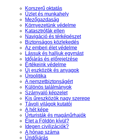
Korszerű oktatás
Üzlet és munkahely
Mezőgazdaság
Környezetünk védelme
Katasztrófák ellen
Navigáció és térképészet
Biztonságos közlekedés
Az emberi élet védelme
Lássuk és halljuk egymást
Időjárás és előrejelzése
Értékeink védelme
Új eszközök és anyagok
Űrpolitika
A nemzetbiztonságért
Különös találmányok
Szárnyaló képzelet
Kis űreszközök nagy szerepe
Távoli világok kutatói
A hét képe
Űrturisták és magánűrhajók
Élet a Földön kívül?
Idegen civilizációk?
A hónap száma
Űridőjárás