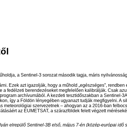
től
űholdja, a Sentinel-3 sorozat második tagja, máris nyilvánosság
várni. Ezek azt igazolják, hogy a műhold „egészséges”, rendben
re a fedélzeti berendezéseket megfelelően kalibrálják. Csak a
 program archívumából. A kezdeti tesztidőszakban a Sentinel-
n, így a Földön lényegében ugyanazt tudják megfigyelni. A si
meteorológiai szervezetnek – ahogyan az a 2016-ban felbocsáto
llátásáért az EUMETSAT, a szárazföldek felett végzett mérésekér
lyán elrepülő Sentinel-3B első, május 7-én (közép-európai idő sz