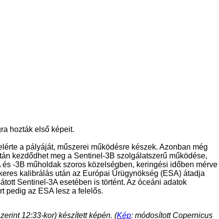
ra hozták első képeit.
 elérte a pályáját, műszerei működésre készek. Azonban még
zután kezdődhet meg a Sentinel-3B szolgálatszerű működése,
3A és -3B műholdak szoros közelségben, keringési időben mérve
keres kalibrálás után az Európai Űrügynökség (ESA) átadja
tt Sentinel-3A esetében is történt. Az óceáni adatok
t pedig az ESA lesz a felelős.
erint 12:33-kor) készített képén. (
Kép
: módosított Copernicus