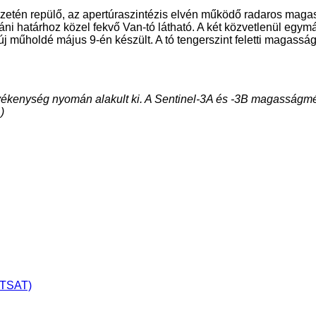
élzetén repülő, az apertúraszintézis elvén működő radaros mag
ráni határhoz közel fekvő Van-tó látható. A két közvetlenül egym
új műholdé május 9-én készült. A tó tengerszint feletti magasság
vékenység nyomán alakult ki. A Sentinel-3A és -3B magasságmérés
)
ETSAT)