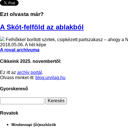
Ezt olvasta már?
A Skót-felföld az ablakból
Felhőkkel borított szirtek, csipkézett partszakasz – ahogy a 
2018.05.06.
A hét képe
A rovat archívuma
Cikkeink 2025. novembertől:
Ez itt az
archív portál
.
Olvass minket itt:
blog.urvilag.hu
Gyorskereső
Rovatok
Mindennapi (űr)eszközök