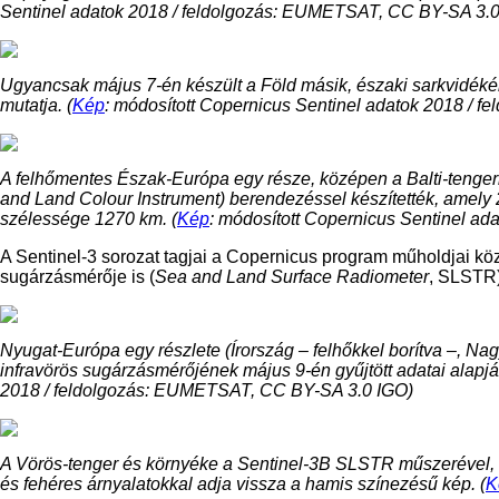
Sentinel adatok 2018 / feldolgozás: EUMETSAT, CC BY-SA 3.0
Ugyancsak május 7-én készült a Föld másik, északi sarkvidékéhe
mutatja. (
Kép
: módosított Copernicus Sentinel adatok 2018 /
A felhőmentes Észak-Európa egy része, középen a Balti-tengerr
and Land Colour Instrument) berendezéssel készítették, amely 
szélessége 1270 km. (
Kép
: módosított Copernicus Sentinel a
A Sentinel-3 sorozat tagjai a Copernicus program műholdjai kö
sugárzásmérője is (
Sea and Land Surface Radiometer
, SLSTR)
Nyugat-Európa egy részlete (Írország – felhőkkel borítva –, Nag
infravörös sugárzásmérőjének május 9-én gyűjtött adatai alapján
2018 / feldolgozás: EUMETSAT, CC BY-SA 3.0 IGO)
A Vörös-tenger és környéke a Sentinel-3B SLSTR műszerével, má
és fehéres árnyalatokkal adja vissza a hamis színezésű kép. (
K