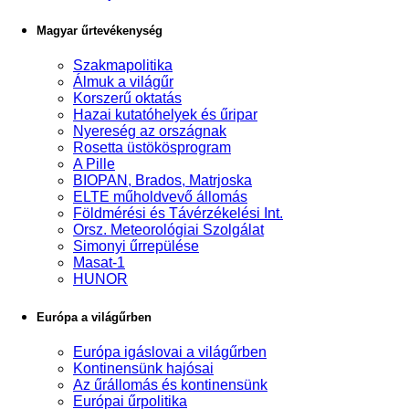
Magyar űrtevékenység
Szakmapolitika
Álmuk a világűr
Korszerű oktatás
Hazai kutatóhelyek és űripar
Nyereség az országnak
Rosetta üstökösprogram
A Pille
BIOPAN, Brados, Matrjoska
ELTE műholdvevő állomás
Földmérési és Távérzékelési Int.
Orsz. Meteorológiai Szolgálat
Simonyi űrrepülése
Masat-1
HUNOR
Európa a világűrben
Európa igáslovai a világűrben
Kontinensünk hajósai
Az űrállomás és kontinensünk
Európai űrpolitika