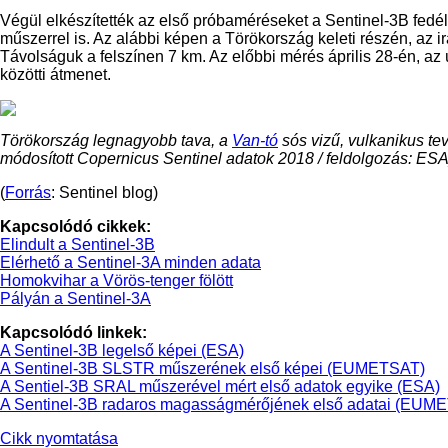
Végül elkészítették az első próbaméréseket a Sentinel-3B fed
műszerrel is. Az alábbi képen a Törökország keleti részén, az i
Távolságuk a felszínen 7 km. Az előbbi mérés április 28-én, az 
közötti átmenet.
Törökország legnagyobb tava, a
Van-tó
sós vizű, vulkanikus te
módosított Copernicus Sentinel adatok 2018 / feldolgozás: ESA
(
Forrás
: Sentinel blog)
Kapcsolódó cikkek:
Elindult a Sentinel-3B
Elérhető a Sentinel-3A minden adata
Homokvihar a Vörös-tenger fölött
Pályán a Sentinel-3A
Kapcsolódó linkek:
A Sentinel-3B legelső képei (ESA)
A Sentinel-3B SLSTR műszerének első képei (EUMETSAT)
A Sentiel-3B SRAL műszerével mért első adatok egyike (ESA)
A Sentinel-3B radaros magasságmérőjének első adatai (EUM
Cikk nyomtatása