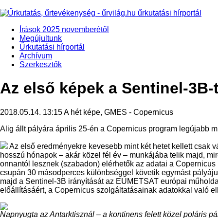
Írások 2025 novemberétől
Megújultunk
Űrkutatási hírportál
Archívum
Szerkesztők
Az első képek a Sentinel-3B-
2018.05.14. 13:15
A hét képe, GMES - Copernicus
Alig állt pályára április 25-én a Copernicus program legújabb m
Az első eredményekre kevesebb mint két hetet kellett csak 
hosszú hónapok – akár közel fél év – munkájába telik majd, mi
onnantól lesznek (szabadon) elérhetők az adatai a Copernicus
csupán 30 másodperces különbséggel követik egymást pályájuko
majd a Sentinel-3B irányítását az EUMETSAT európai műholdas 
előállításáért, a Copernicus szolgáltatásainak adatokkal való e
Napnyugta az Antarktisznál – a kontinens felett közel poláris pá