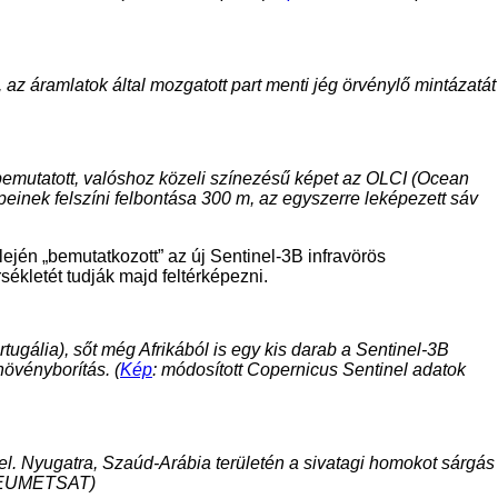
az áramlatok által mozgatott part menti jég örvénylő mintázatát
bemutatott, valóshoz közeli színezésű képet az OLCI (Ocean
einek felszíni felbontása 300 m, az egyszerre leképezett sáv
ején „bemutatkozott” az új Sentinel-3B infravörös
ékletét tudják majd feltérképezni.
tugália), sőt még Afrikából is egy kis darab a Sentinel-3B
növényborítás. (
Kép
: módosított Copernicus Sentinel adatok
l. Nyugatra, Szaúd-Arábia területén a sivatagi homokot sárgás
s: EUMETSAT)