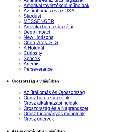
Amerika és az űrcsillagászat
Amerikai távérzékelő műholdak
Az űrállomás és az USA
Stardust
MESSENGER
Amerika hordozórakétái
Deep Impact
New Horizons
Orion, Ares, SLS
A Holdnál
Curiosity
SpaceX
Artemis
Perseverance
Oroszország a világűrben
Az űrállomás és Oroszország
Orosz hordozórakéták
Orosz alkalmazási holdak
Oroszország és a Naprendszer
Orosz tudományos műholdak
Orosz űrtervek
Ázsiai országok a világűrben