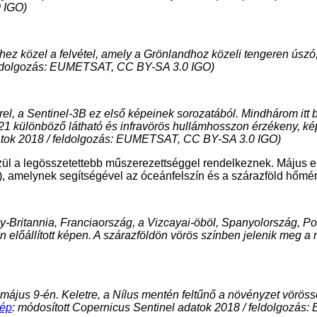
 IGO)
z közel a felvétel, amely a Grönlandhoz közeli tengeren úszó, 
 feldolgozás: EUMETSAT, CC BY-SA 3.0 IGO)
el, a Sentinel-3B ez első képeinek sorozatából. Mindhárom itt 
21 különböző látható és infravörös hullámhosszon érzékeny, kép
datok 2018 / feldolgozás: EUMETSAT, CC BY-SA 3.0 IGO)
zül a legösszetettebb műszerezettséggel rendelkeznek. Május el
, amelynek segítségével az óceánfelszín és a szárazföld hőmérs
y-Britannia, Franciaország, a Vizcayai-öböl, Spanyolország, Por
 előállított képen. A szárazföldön vörös színben jelenik meg a 
jus 9-én. Keletre, a Nílus mentén feltűnő a növényzet vörösse
ép
: módosított Copernicus Sentinel adatok 2018 / feldolgozá