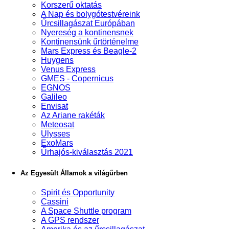
Korszerű oktatás
A Nap és bolygótestvéreink
Űrcsillagászat Európában
Nyereség a kontinensnek
Kontinensünk űrtörténelme
Mars Express és Beagle-2
Huygens
Venus Express
GMES - Copernicus
EGNOS
Galileo
Envisat
Az Ariane rakéták
Meteosat
Ulysses
ExoMars
Űrhajós-kiválasztás 2021
Az Egyesült Államok a világűrben
Spirit és Opportunity
Cassini
A Space Shuttle program
A GPS rendszer