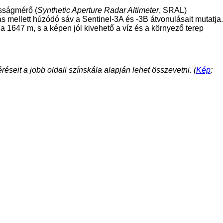
asságmérő (
Synthetic Aperture Radar Altimeter
, SRAL)
ás mellett húzódó sáv a Sentinel-3A és -3B átvonulásait mutatja.
a 1647 m, s a képen jól kivehető a víz és a környező terep
eit a jobb oldali színskála alapján lehet összevetni. (
Kép
: