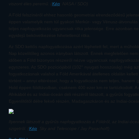
viszont éles peremű. (
Kép
: NASA / SDO)
A Föld felszínéről ehhez hasonló geometriai elrendeződésű jelens
éppen valamelyik nem túl gyakori Merkúr- vagy Vénusz-átvonulás 
teljes napfogyatkozás ugyancsak ritka jelensége. Erre azonban ne 
egyidejű bekövetkezése hihetetlenül ritka.
Az SDO kettős napfogyatkozása azért léphetett fel, mert a műholdr
Nap közelítőleg azonos irányban látszott. Ennek megfelelően ne
időben a Föld bizonyos részeiről nézve ugyancsak napfogyatkozás
egyszeres. Az SDO pozíciójából (102° nyugati hosszúság) még azt
fogyatkozásnak valahol a Föld Amerikával átellenes oldalán kellett
történt – annyi eltéréssel, hogy a fogyatkozás nem teljes, hanem g
Hold éppen földtávolban, csaknem 400 ezer km-re tartózkodott. A
Afrikából és az Indiai-óceán déli részéről látszott, a gyűrűs fogyat
Egyenlítőtől délre fekvő részén, Madagaszkáron és az Indiai-óceán
Ilyennek látszott a gyűrűs napfogyatkozás a Földről, az Indiai-óc
szigetről. (
Kép
: Sky and Telescope / Jay Pasachoff)