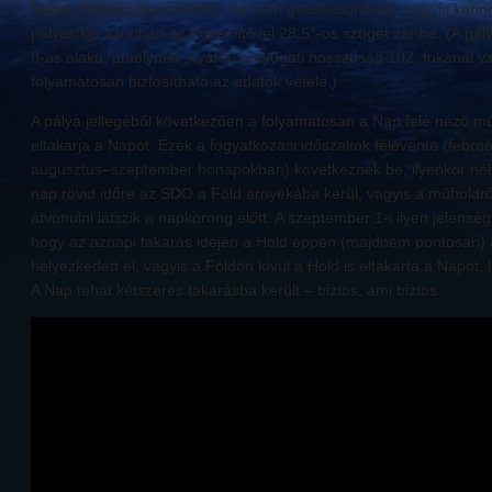
Napot. Pályája geoszinkron, de nem geostacionárius, vagyis kerin
pályasíkja azonban az Egyenlítővel 28,5°-os szöget zár be. (A pály
8-as alakú, amelynek „nyaka” a nyugati hosszúság 102. fokánál v
folyamatosan biztosítható az adatok vétele.)
A pálya jellegéből következően a folyamatosan a Nap felé néző mű
eltakarja a Napot. Ezek a fogyatkozási időszakok félévente (februá
augusztus–szeptember hónapokban) következnek be, ilyenkor néh
nap rövid időre az SDO a Föld árnyékába kerül, vagyis a műholdró
átvonulni látszik a napkorong előtt. A szeptember 1-i ilyen jelensé
hogy az aznapi takarás idején a Hold éppen (majdnem pontosan) 
helyezkedett el, vagyis a Földön kívül a Hold is eltakarta a Napot,
A Nap tehát kétszeres takarásba került – biztos, ami biztos.