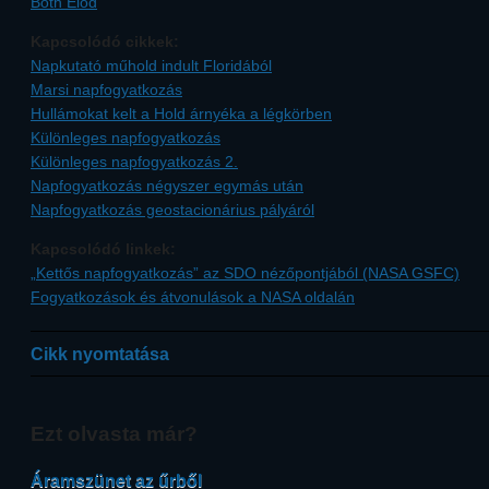
Both Előd
Kapcsolódó cikkek:
Napkutató műhold indult Floridából
Marsi napfogyatkozás
Hullámokat kelt a Hold árnyéka a légkörben
Különleges napfogyatkozás
Különleges napfogyatkozás 2.
Napfogyatkozás négyszer egymás után
Napfogyatkozás geostacionárius pályáról
Kapcsolódó linkek:
„Kettős napfogyatkozás” az SDO nézőpontjából (NASA GSFC)
Fogyatkozások és átvonulások a NASA oldalán
Cikk nyomtatása
Ezt olvasta már?
Áramszünet az űrből