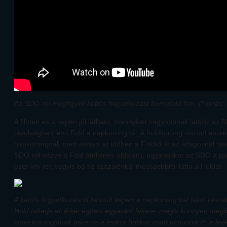
Az SDO-ról megfigyelt kettős fogyatkozást bemutató film. (Forrás
A filmen és a képen jól látható, mennyivel nagyobbnak látszik az 
távolságban lévő Föld a napkorongnál. A holdkorong viszont észr
napkorongnál, mert abban az időben a Földtől is az átlagosnál tá
SDO-ról nézve a Föld átellenes oldalán), ugyanakkor az SDO a pá
ezer km-rel, vagyis bő tíz százalékkal messzebbről látta a Holdat.
A kettős fogyatkozásról készült képen a napkorong bal felső részét 
Hold takarja el. A két égitest egyaránt fekete, mégis könnyen meg
sötét korongjának pereme a légkör hatása miatt elmosódott, a légk