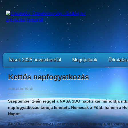
Írások 2025 novemberétől
Megújultunk
Űrkutatási
Kettős napfogyatkozás
2016.10.05. 07:15
Szeptember 1-jén reggel a NASA SDO napfizikai műholdja ritka
napfogyatkozás tanúja lehetett. Nemcsak a Föld, hanem a Hold
Napot.
Az SDO
(Solar Dynamics Observatory)
2010 februárja óta kering a