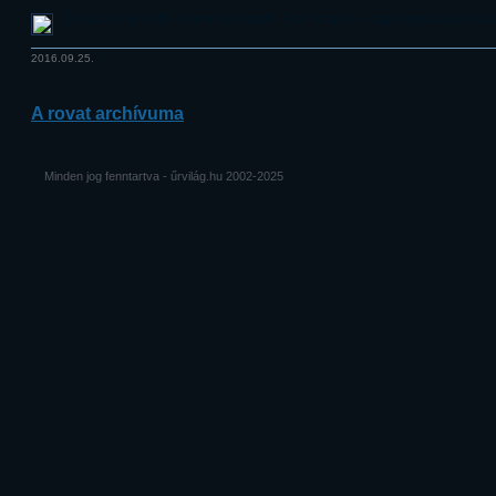
Éjszakai műholdfelvételeken Puerto Rico szigete – egy nagyszabású ára
2016.09.25.
A rovat archívuma
Minden jog fenntartva - űrvilág.hu 2002-2025