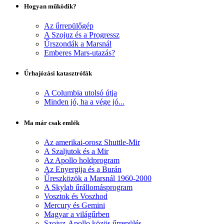
Hogyan működik?
Az űrrepülőgép
A Szojuz és a Progressz
Űrszondák a Marsnál
Emberes Mars-utazás?
Űrhajózási katasztrófák
A Columbia utolsó útja
Minden jó, ha a vége jó...
Ma már csak emlék
Az amerikai-orosz Shuttle-Mir
A Szaljutok és a Mir
Az Apollo holdprogram
Az Enyergija és a Burán
Űreszközök a Marsnál 1960-2000
A Skylab űrállomásprogram
Vosztok és Voszhod
Mercury és Gemini
Magyar a világűrben
Szojuz-Apollo közös űrrepülés