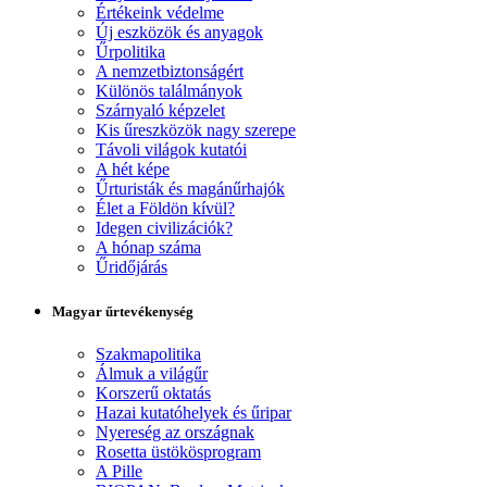
Értékeink védelme
Új eszközök és anyagok
Űrpolitika
A nemzetbiztonságért
Különös találmányok
Szárnyaló képzelet
Kis űreszközök nagy szerepe
Távoli világok kutatói
A hét képe
Űrturisták és magánűrhajók
Élet a Földön kívül?
Idegen civilizációk?
A hónap száma
Űridőjárás
Magyar űrtevékenység
Szakmapolitika
Álmuk a világűr
Korszerű oktatás
Hazai kutatóhelyek és űripar
Nyereség az országnak
Rosetta üstökösprogram
A Pille