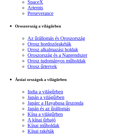
SpaceX
Artemis
Perseverance
Oroszország a világűrben
Az űrállomás és Oroszország
Orosz hordozórakéták
Orosz alkalmazási holdak
Oroszország és a Naprendszer
Orosz tudományos műholdak
Orosz űrtervek
Ázsiai országok a világűrben
India a világűrben
Japán a világűrben
Japán: a Hayabusa űrszonda
Japán és az űrállomás
Kína a világűrben
A kínai űrhajó
Kínai műholdak
Kínai rakéták