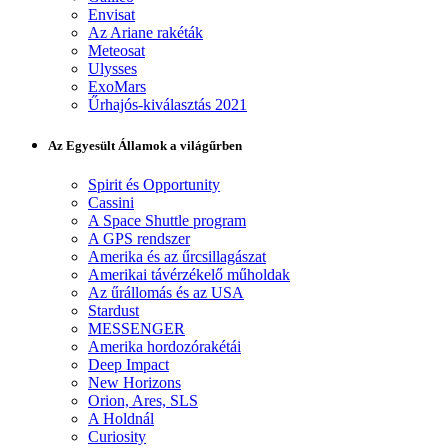
Envisat
Az Ariane rakéták
Meteosat
Ulysses
ExoMars
Űrhajós-kiválasztás 2021
Az Egyesült Államok a világűrben
Spirit és Opportunity
Cassini
A Space Shuttle program
A GPS rendszer
Amerika és az űrcsillagászat
Amerikai távérzékelő műholdak
Az űrállomás és az USA
Stardust
MESSENGER
Amerika hordozórakétái
Deep Impact
New Horizons
Orion, Ares, SLS
A Holdnál
Curiosity