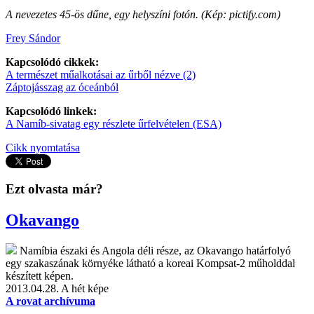
A nevezetes 45-ös dűne, egy helyszíni fotón. (Kép: pictify.com)
Frey Sándor
Kapcsolódó cikkek:
A természet műalkotásai az űrből nézve (2)
Záptojásszag az óceánból
Kapcsolódó linkek:
A Namíb-sivatag egy részlete űrfelvételen (ESA)
Cikk nyomtatása
Ezt olvasta már?
Okavango
Namíbia északi és Angola déli része, az Okavango határfolyó
egy szakaszának környéke látható a koreai Kompsat-2 műholddal
készített képen.
2013.04.28.
A hét képe
A rovat archívuma