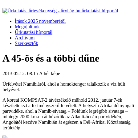
Írások 2025 novemberétől
Megújultunk
Űrkutatási hírportál
Archívum
Szerkesztők
A 45-ös és a többi dűne
2013.05.12. 08:15
A hét képe
Űrfelvétel Namíbiáról, ahol a homoktenger találkozik a víz hűlt
helyével.
A koreai KOMPSAT-2 távérzékelő műhold 2012. január 7-ék
készítette ezt a festményszerű felvételt. A helyszín Afrika délnyugati
partvidéke, ahol a Namíb-sivatag – Földünk legrégibb sivataga –
mintegy 2000 km-en át húzódik az Atlanti-óceán partvidékén,
Angolától kezdve Namíbián át egészen a Dél-Afrikai Köztársaság
területéig.