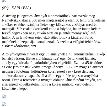
(Kép: KARI / ESA)
A sivatag jellegzetes látványát a homokdűnék határozzák meg.
Némelyikük akár a 300 m-es magasságot is eléri. A fenti űrfelvételen
a kékes és fehér színű területek egy időszakos vízfolyás medrét
mutatják. Víz csak akkor kerül ebbe a folyóba, ha az innen keletre
fekvő hegyekben nagy ritkán hirtelen jelentős mennyiségű eső
hullik. A gyér növényzetet jelző sötét foltok a kiszáradt folyó
medrének közepe táján sorakoznak. A szélen a világító fehér felszín
a sólerakódásokat jelzi.
A folyóvölgyön át vezet egy út, amelynek a 45. kilométerénél (a kép
bal alsó részén, illetve alul kinagyítva) egy rövid kitérő látható,
amely egy kör alakú parkolóhelyben végződik. Ez itt a 45-ös dűne,
az erre járó turisták kedvelt megállóhelye. A 170 m magas alakzatot
népszerű fotótéma, különösen kora reggel vagy késő délután,
amikor alacsony napállásnál a dűne egyik fele teljesen árnyékba
borul. Ezen a felvételen a nyugati oldalon látható némi árnyék, ami
arra enged következtetni, hogy a koreai műhold késő délelőtt
készítette a képet.