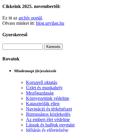
Cikkeink 2025. novembertől:
Ez itt az
archív portál
.
Olvass minket itt:
blog.urvilag.hu
Gyorskereső
Rovatok
Mindennapi (űr)eszközök
Korszerű oktatás
Üzlet és munkahely
Mezőgazdaság
Környezetünk védelme
Katasztrófák ellen
Navigáció és térképészet
Biztonságos közlekedés
Az emberi élet védelme
Lássuk és halljuk egymást
Időjárás és előrejelzése