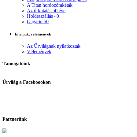
A Titan hordozórakéták
Az űrkutatás 50 éve
Holdraszállás 40
Gagarin 50
Interjúk, vélemények
Az Űrvilágnak nyilatkoztak
Vélemények
Támogatóink
Űrvilág a Faceboookon
Partnerünk