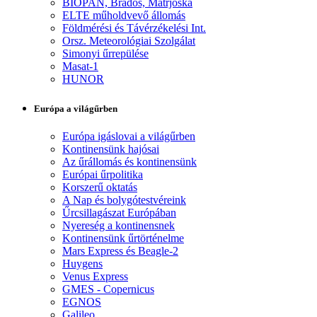
BIOPAN, Brados, Matrjoska
ELTE műholdvevő állomás
Földmérési és Távérzékelési Int.
Orsz. Meteorológiai Szolgálat
Simonyi űrrepülése
Masat-1
HUNOR
Európa a világűrben
Európa igáslovai a világűrben
Kontinensünk hajósai
Az űrállomás és kontinensünk
Európai űrpolitika
Korszerű oktatás
A Nap és bolygótestvéreink
Űrcsillagászat Európában
Nyereség a kontinensnek
Kontinensünk űrtörténelme
Mars Express és Beagle-2
Huygens
Venus Express
GMES - Copernicus
EGNOS
Galileo