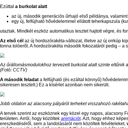
Ezúttal
a burkolat alatt
az új, második generációs űrhajó első példánya, valamint
egy új, felfújható hővédelemmel ellátott teherkapszula (k
utaztak. Mindkét eszköz automatikus tesztet hajtott végre, és fo
Az első cél
az új hordozórakéta-változat, illetve az új orrkúp ki
tonna tolóerőt. A hordozórakéta második fokozatáról pedig – a 
Az űrállomásmodulokhoz tervezett burkolat alatt szinte eltűnik a
(Fotó: CCTV)
A második feladat
a felfújható (és ezáltal könnyű) hővédelemme
sikeresen tesztelt.) Ez a kísérlet azonban nem sikerült.
Jobb oldalon az alacsony pályáról terheket visszahozó rakétaha
A tervek szerint az eszköznek egy közel egy napos, alacsony Fö
területen. Arról, hogy közöltek
animációt
. Azt, hogy ehhez képes
ereszkedéséről, sem a landolásáról nem közöltek felvételeket,