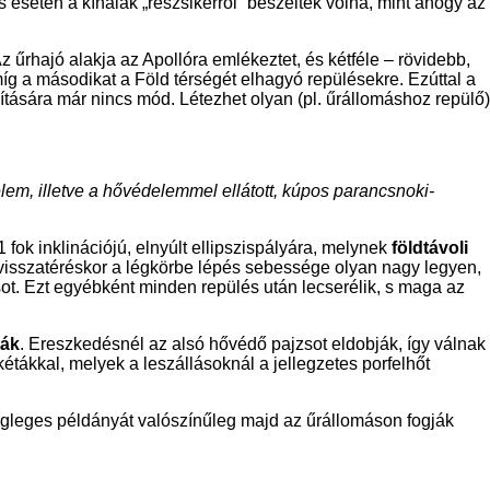
 esetén a kínaiak „részsikerről” beszéltek volna, mint ahogy az
 űrhajó alakja az Apollóra emlékeztet, és kétféle – rövidebb,
g a másodikat a Föld térségét elhagyó repülésekre. Ezúttal a
llítására már nincs mód. Létezhet olyan (pl. űrállomáshoz repülő)
lem, illetve a hővédelemmel ellátott, kúpos parancsnoki-
fok inklinációjú, elnyúlt ellipszispályára, melynek
földtávoli
 a visszatéréskor a légkörbe lépés sebessége olyan nagy legyen,
sot. Ezt egyébként minden repülés után lecserélik, s maga az
ták
. Ereszkedésnél az alsó hővédő pajzsot eldobják, így válnak
tákkal, melyek a leszállásoknál a jellegzetes porfelhőt
égleges példányát valószínűleg majd az űrállomáson fogják