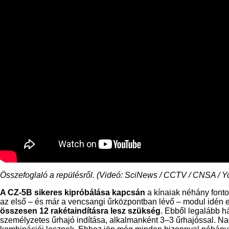
Összefoglaló a repülésről. (Videó: SciNews / CCTV / CNSA / Y
A CZ-5B sikeres kipróbálása kapcsán
a kínaiak néhány fonto
az első – és már a vencsangi űrközpontban lévő – modul idén
összesen 12 rakétaindításra lesz szükség
. Ebből legalább h
személyzetes űrhajó indítása, alkalmanként 3–3 űrhajóssal. N