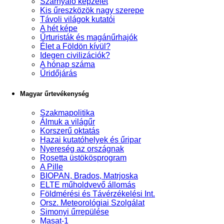
Szárnyaló képzelet
Kis űreszközök nagy szerepe
Távoli világok kutatói
A hét képe
Űrturisták és magánűrhajók
Élet a Földön kívül?
Idegen civilizációk?
A hónap száma
Űridőjárás
Magyar űrtevékenység
Szakmapolitika
Álmuk a világűr
Korszerű oktatás
Hazai kutatóhelyek és űripar
Nyereség az országnak
Rosetta üstökösprogram
A Pille
BIOPAN, Brados, Matrjoska
ELTE műholdvevő állomás
Földmérési és Távérzékelési Int.
Orsz. Meteorológiai Szolgálat
Simonyi űrrepülése
Masat-1