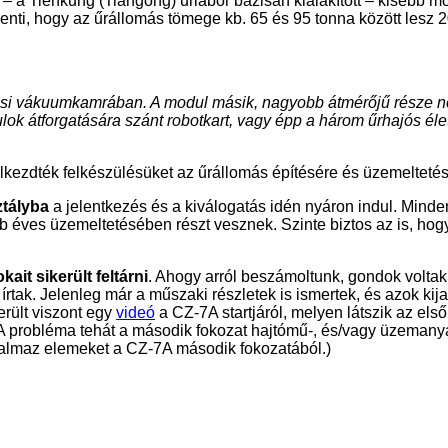
a Tienkung (Tiangong) űrlabor bázisán kialakított – kisebb mo
nti, hogy az űrállomás tömege kb. 65 és 95 tonna között lesz 202
ási vákuumkamrában. A modul másik, nagyobb átmérőjű része nem
lok átforgatására szánt robotkart, vagy épp a három űrhajós élet
lkezdték felkészülésüket az űrállomás építésére és üzemeltetés
ztályba
a jelentkezés és a kiválogatás idén nyáron indul. Minden
 éves üzemeltetésében részt vesznek. Szinte biztos az is, hogy 
ait sikerült feltárni
. Ahogy arról beszámoltunk, gondok voltak
rtak. Jelenleg már a műszaki részletek is ismertek, és azok kij
erült viszont egy
videó
a CZ-7A startjáról, melyen látszik az els
A probléma tehát a második fokozat hajtómű-, és/vagy üzemanyag
talmaz elemeket a CZ-7A második fokozatából.)