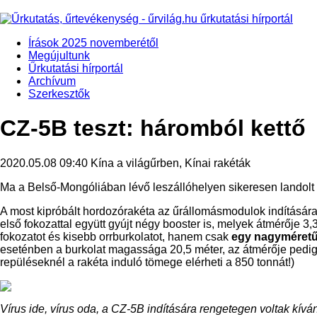
Írások 2025 novemberétől
Megújultunk
Űrkutatási hírportál
Archívum
Szerkesztők
CZ-5B teszt: háromból kettő
2020.05.08 09:40
Kína a világűrben, Kínai rakéták
Ma a Belső-Mongóliában lévő leszállóhelyen sikeresen landolt az
A most kipróbált hordozórakéta az űrállomásmodulok indításár
első fokozattal együtt gyújt négy booster is, melyek átmérője 3,
fokozatot és kisebb orrburkolatot, hanem csak
egy nagyméretű r
eseténben a burkolat magassága 20,5 méter, az átmérője pedig 5
repüléseknél a rakéta induló tömege elérheti a 850 tonnát!)
Vírus ide, vírus oda, a CZ-5B indítására rengetegen voltak kívá