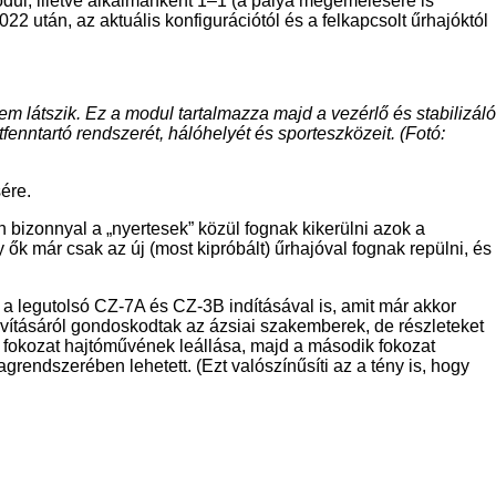
dul, illetve alkalmanként 1–1 (a pálya megemelésére is
2 után, az aktuális konfigurációtól és a felkapcsolt űrhajóktól
 látszik. Ez a modul tartalmazza majd a vezérlő és stabilizáló
fenntartó rendszerét, hálóhelyét és sporteszközeit. (Fotó:
ére.
 bizonnyal a „nyertesek” közül fognak kikerülni azok a
ők már csak az új (most kipróbált) űrhajóval fognak repülni, és
 a legutolsó CZ-7A és CZ-3B indításával is, amit már akkor
avításáról gondoskodtak az ázsiai szakemberek, de részleteket
ő fokozat hajtóművének leállása, majd a második fokozat
rendszerében lehetett. (Ezt valószínűsíti az a tény is, hogy