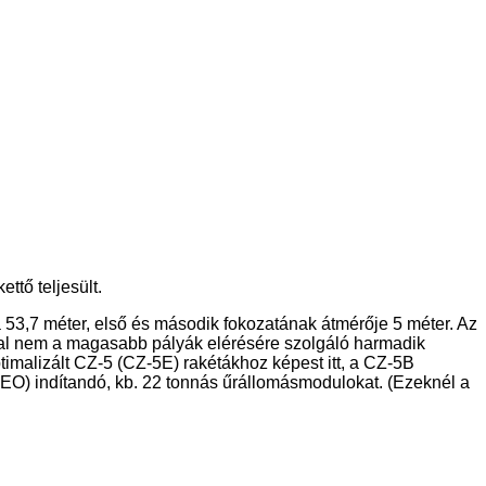
ttő teljesült.
53,7 méter, első és második fokozatának átmérője 5 méter. Az
tal nem a magasabb pályák elérésére szolgáló harmadik
timalizált CZ-5 (CZ-5E) rakétákhoz képest itt, a CZ-5B
LEO) indítandó, kb. 22 tonnás űrállomásmodulokat. (Ezeknél a