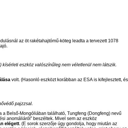
 indulásnál az öt rakétahajtómű-köteg leadta a tervezett 1078
ajó.
) kísérleti eszköz valószínűleg nem véletlenül nem látszik.
álása
volt. (Hasonló eszközt korábban az ESA is kifejlesztett, és
 hővédő pajzzsal.
lnia a Belső-Mongóliában található, Tungfeng (Dongfeng) nevű
érési anomáliáról” beszéltek. Mivel sem az eszköz
n elégett
. (E sorok szerzője úgy gondolja, hogy miután az