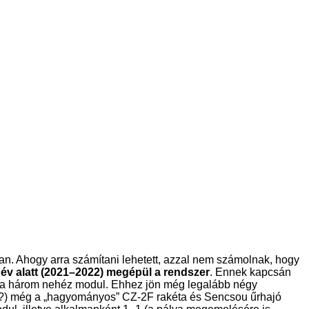
ban. Ahogy arra számítani lehetett, azzal nem számolnak, hogy
 év alatt (2021–2022) megépül a rendszer
. Ennek kapcsán
ll a három nehéz modul. Ehhez jön még legalább négy
es?) még a „hagyományos” CZ-2F rakéta és Sencsou űrhajó