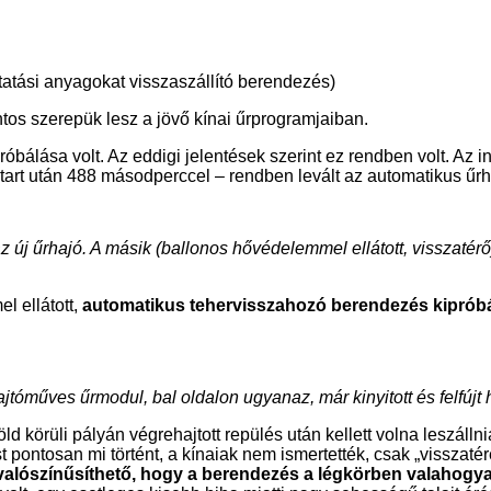
utatási anyagokat visszaszállító berendezés)
ntos szerepük lesz a jövő kínai űrprogramjaiban.
próbálása volt. Az eddigi jelentések szerint ez rendben volt. Az
start után 488 másodperccel – rendben levált az automatikus űrh
z új űrhajó. A másik (ballonos hővédelemmel ellátott, visszatérő
l ellátott,
automatikus tehervisszahozó berendezés kiprób
jtóműves űrmodul, bal oldalon ugyanaz, már kinyitott és felfújt
ld körüli pályán végrehajtott repülés után kellett volna leszál
t pontosan mi történt, a kínaiak nem ismertették, csak „visszat
valószínűsíthető, hogy a berendezés a légkörben valahogya