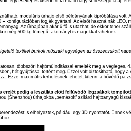
olt, egy esetleges kisebb hiba miatti nagy sebességű talajt érés
nálható, moduláris űrhajó első példányának kipróbálása volt. Az
– konfigurációban fogják gyártani. Az elsőt használnák LEO, mí
 üzemanyag. Az űrhajóban akár 6 fő is utazhat, de ekkor teher szá
yenkor még 500 kg tömegű rakományt is magukkal vihetnek.
igetelő textillel burkolt műszaki egységen az összecsukott nape
atosan, többszöri hajtóműindítással emelték meg a végleges, 41 
sben, hét gyújtással történt meg. Ezzel volt biztosítható, hogy
aza. Ezzel maximális terhelésnek lehetett kitenni a hővédő pajz
és erejét pedig a leszállás előtt felfúvódó légzsákok tompítot
ou (Shenzhou) űrhajókba „bemásolt” szilárd hajtóanyagú kisraké
berendezést is elhelyeztek, például egy 3D nyomtatót. Ennek v
sához.