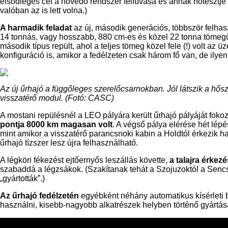
elsődleges cél a hővédő rendszer felfúvása és annak hőtesztje v
valóban az is lett volna.)
A harmadik feladat
az új, második generációs, többször felhasz
14 tonnás, vagy hosszabb, 880 cm-es és közel 22 tonna tömegű 
második típus repült, ahol a teljes tömeg közel fele (!) volt az
konfiguráció is, amikor a fedélzeten csak három fő van, de il
Az új űrhajó a függőleges szerelőcsarnokban. Jól látszik a hősz
visszatérő modul. (Fotó: CASC)
A mostani repülésnél a LEO pályára került űrhajó pályáját fokoz
pontja 8000 km magasan volt
. A végső pálya elérése hét lépé
mint amikor a visszatérő parancsnoki kabin a Holdtól érkezik h
űrhajó tízszer lesz újra felhasználható.
A légköri fékezést ejtőernyős leszállás követte,
a talajra érkez
szabaddá a légzsákok. (Szakítanak tehát a Szojuzoktól a Sencs
„gyártották”.)
Az űrhajó fedélzetén
egyébként néhány automatikus kísérleti 
használni, kisebb-nagyobb alkatrészek helyben történő gyártá