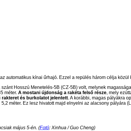
 automatikus kínai űrhajó. Ezzel a repülés három célja közül ke
a szánt Hosszú Menetelés-5B (CZ-5B) volt, melynek magassága 
35 méter.
A mostani újdonság a rakéta felső része
, mely ezút
akteret és burkolatot jelentett
. A korábbi, magas pályákra op
,2 méter. Ez lesz hivatott majd elnyelni az alacsony pályára (
ncsiak május 5-én. (
Fotó
: Xinhua / Guo Cheng)