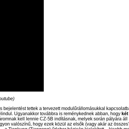
outube)
s bejelentést tettek a tervezett modulűrállomásukkal kapcsolat
 elindul. Ugyanakkor továbbra is reménykednek abban, hogy
két
áromnak kell lennie CZ-5B indításnak, melyek során pályára á
agyon valószínű, hogy ezek közül az elsők (vagy akár az össz