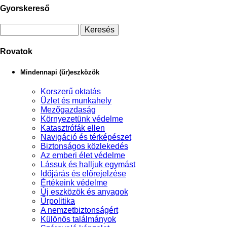
Gyorskereső
Rovatok
Mindennapi (űr)eszközök
Korszerű oktatás
Üzlet és munkahely
Mezőgazdaság
Környezetünk védelme
Katasztrófák ellen
Navigáció és térképészet
Biztonságos közlekedés
Az emberi élet védelme
Lássuk és halljuk egymást
Időjárás és előrejelzése
Értékeink védelme
Új eszközök és anyagok
Űrpolitika
A nemzetbiztonságért
Különös találmányok