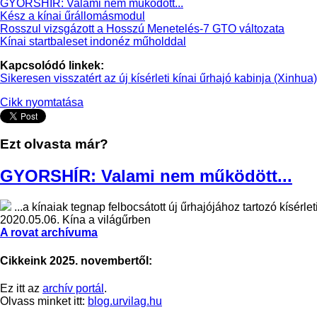
GYORSHÍR: Valami nem működött...
Kész a kínai űrállomásmodul
Rosszul vizsgázott a Hosszú Menetelés-7 GTO változata
Kínai startbaleset indonéz műholddal
Kapcsolódó linkek:
Sikeresen visszatért az új kísérleti kínai űrhajó kabinja (Xinhua)
Cikk nyomtatása
Ezt olvasta már?
GYORSHÍR: Valami nem működött...
...a kínaiak tegnap felbocsátott új űrhajójához tartozó kísérle
2020.05.06.
Kína a világűrben
A rovat archívuma
Cikkeink 2025. novembertől:
Ez itt az
archív portál
.
Olvass minket itt:
blog.urvilag.hu