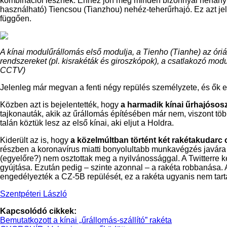
kombinációi lesznek. Ehhez jön még minden bizonnyal néhány – 
használható) Tiencsou (Tianzhou) nehéz-teherűrhajó. Ez azt jele
függően.
A kínai modulűrállomás első modulja, a Tienho (Tianhe) az óri
rendszereket (pl. kisrakéták és giroszkópok), a csatlakozó modu
CCTV)
Jelenleg már megvan a fenti négy repülés személyzete, és ők e
Közben azt is bejelentették, hogy
a harmadik kínai űrhajósos
tajkonauták, akik az űrállomás építésében már nem, viszont több
talán köztük lesz az első kínai, aki eljut a Holdra.
Kiderült az is, hogy
a közelmúltban történt két rakétakudarc ok
részben a koronavírus miatti bonyolultabb munkavégzés javára í
(egyelőre?) nem osztottak meg a nyilvánossággal. A Twitterre k
gyújtása. Ezután pedig – szinte azonnal – a rakéta robbanása. 
engedélyezték a CZ-5B repülését, ez a rakéta ugyanis nem tar
Szentpéteri László
Kapcsolódó cikkek:
Bemutatkozott a kínai „űrállomás-szállító” rakéta