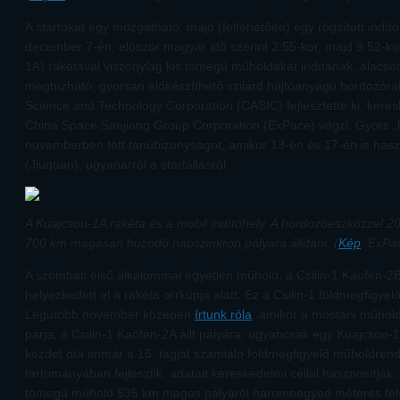
A startokat egy mozgatható, majd (feltehetően) egy rögzített indítóá
december 7-én, először magyar idő szerint 3:55-kor, majd 9:52-ko
1A) rakétával viszonylag kis tömegű műholdakat indítanak, alacson
megbízható, gyorsan előkészíthető szilárd hajtóanyagú hordozóra
Science and Technology Corporation (CASIC) fejlesztette ki, kere
China Space Sanjiang Group Corporation (ExPace) végzi. Gyors „
novemberben tett tanúbizonyságot, amikor 13-én és 17-én is has
(Jiuquan), ugyanarról a startállásról.
A Kuajcsou-1A rakéta és a mobil indítóhely. A hordozóeszközzel 2
700 km magasan húzódó napszinkron pályára állítani. (
Kép
: ExPa
A szombati első alkalommal egyetlen műhold, a Csilin-1 Kaofen-2B
helyezkedett el a rakéta orrkúpja alatt. Ez a Csilin-1 földmegfigyelő
Legutóbb november közepén
írtunk róla
, amikor a mostani műhold
párja, a Csilin-1 Kaofen-2A állt pályára, ugyancsak egy Kuajcsou-
kezdet óta immár a 15. tagját számláló földmegfigyelő műholdrend
tartományában fejlesztik, adatait kereskedelmi céllal hasznosítják. 
tömegű műhold 535 km magas pályáról háromnegyed méteres fels