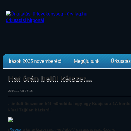
Írások 2025 novemberétől
Megújultunk
Űrkutatási
Hat órán belül kétszer...
2019.12.08 06:15
...indult összesen hét műholddal egy-egy Kuajcsou-1A hord
kínai Tajjüan bázisról.
(
Képek
a kínai közösségi médiából / nasaspaceflight.com)