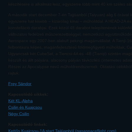
készítésére is alkalmas lesz, egyszerre több mint 40 km széles sáv
A második start december 7-én Tajjüanból (Taiyuan) alig 6 órával 
egyszerre hat kisebb – kizárólag kínai – műholddal. A HEAD-2A 
konstelláció darabjai. Ezek közül 48 darabot telepítenének különfé
változatos fedélzeti műszerezettséggel, nemzetközi együttműköd
Aerospace egy 2007-ben alakult pekingi magánvállalat. A Tienji-16
felbontásra képes, magánfejlesztésű földmegfigyelő műholdak, C
Ugyancsak két CubeSat, a Tiencsi-4A és -4B (Tianqi) szintén mag
készült és állt pályára, alacsony pályán távközlési (internetes adatá
Részei az Apocalypse nevű műholdrendszernek. Oktatási célokból 
rajtuk.
Frey Sándor
Kapcsolódó cikkek:
Két KL-Alpha
Csilin és Kuajcsou
Négy Csilin
Kapcsolódó linkek:
Kettős Kuajcsou-1A start Tajjüanból (nasaspaceflight.com)