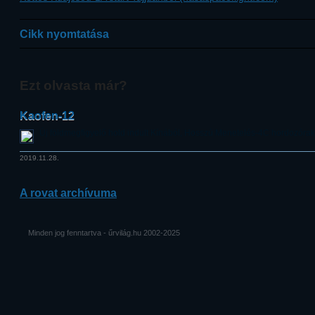
Cikk nyomtatása
Ezt olvasta már?
Kaofen-12
Új földmegfigyelő hold indult Kínából, Hosszú Menetelés-4C hordozórak
2019.11.28.
A rovat archívuma
Minden jog fenntartva - űrvilág.hu 2002-2025