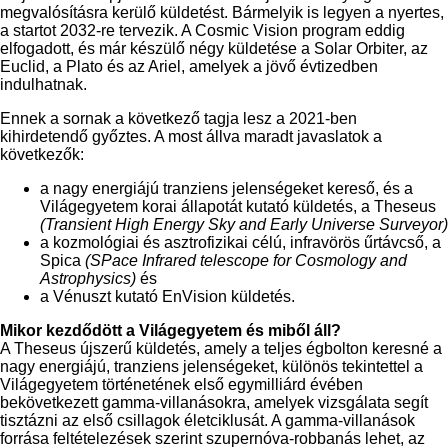
megvalósításra kerülő küldetést. Bármelyik is legyen a nyertes,
a startot 2032-re tervezik. A Cosmic Vision program eddig
elfogadott, és már készülő négy küldetése a Solar Orbiter, az
Euclid, a Plato és az Ariel, amelyek a jövő évtizedben
indulhatnak.
Ennek a sornak a következő tagja lesz a 2021-ben
kihirdetendő győztes. A most állva maradt javaslatok a
következők:
a nagy energiájú tranziens jelenségeket kereső, és a
Világegyetem korai állapotát kutató küldetés, a Theseus
(Transient High Energy Sky and Early Universe Surveyor)
a kozmológiai és asztrofizikai célú, infravörös űrtávcső, a
Spica
(SPace Infrared telescope for Cosmology and
Astrophysics)
és
a Vénuszt kutató EnVision küldetés.
Mikor kezdődött a Világegyetem és miből áll?
A Theseus újszerű küldetés, amely a teljes égbolton keresné a
nagy energiájú, tranziens jelenségeket, különös tekintettel a
Világegyetem történetének első egymilliárd évében
bekövetkezett gamma-villanásokra, amelyek vizsgálata segít
tisztázni az első csillagok életciklusát. A gamma-villanások
forrása feltételezések szerint szupernóva-robbanás lehet, az