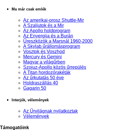
Ma már csak emlék
Az amerikai-orosz Shuttle-Mir
A Szaljutok és a Mir
Az Apollo holdprogram
Az Enyergija és a Burán
Űreszközök a Marsnál 1960-2000
A Skylab űrállomásprogram
Vosztok és Voszhod
Mercury és Gemini
Magyar a világűrben
Szojuz-Apollo közös űrrepülés
A Titan hordozórakéták
Az űrkutatás 50 éve
Holdraszállás 40
Gagarin 50
Interjúk, vélemények
Az Űrvilágnak nyilatkoztak
Vélemények
Támogatóink