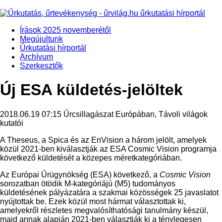
Írások 2025 novemberétől
Megújultunk
Űrkutatási hírportál
Archívum
Szerkesztők
Új ESA küldetés-jelöltek
2018.06.19 07:15
Űrcsillagászat Európában, Távoli világok
kutatói
A Theseus, a Spica és az EnVision a három jelölt, amelyek
közül 2021-ben kiválasztják az ESA Cosmic Vision programja
következő küldetését a közepes méretkategóriában.
Az Európai Űrügynökség (ESA) következő, a
Cosmic Vision
sorozatban ötödik M-kategóriájú (M5) tudományos
küldetésének pályázatára a szakmai közösségek 25 javaslatot
nyújtottak be. Ezek közül most hármat választottak ki,
amelyekről részletes megvalósíthatósági tanulmány készül,
majd annak alapján 2021-ben választják ki a ténylegesen