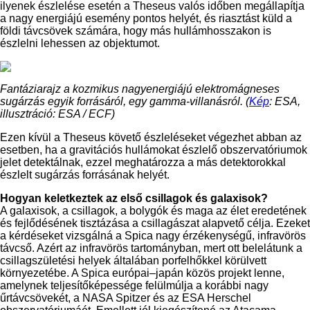
ilyenek észlelése esetén a Theseus valós időben megállapítja
a nagy energiájú esemény pontos helyét, és riasztást küld a
földi távcsövek számára, hogy más hullámhosszakon is
észlelni lehessen az objektumot.
Fantáziarajz a kozmikus nagyenergiájú elektromágneses
sugárzás egyik forrásáról, egy gamma-villanásról. (
Kép
: ESA,
illusztráció: ESA / ECF)
Ezen kívül a Theseus követő észleléseket végezhet abban az
esetben, ha a gravitációs hullámokat észlelő obszervatóriumok
jelet detektálnak, ezzel meghatározza a más detektorokkal
észlelt sugárzás forrásának helyét.
Hogyan keletkeztek az első csillagok és galaxisok?
A galaxisok, a csillagok, a bolygók és maga az élet eredetének
és fejlődésének tisztázása a csillagászat alapvető célja. Ezeket
a kérdéseket vizsgálná a Spica nagy érzékenységű, infravörös
távcső. Azért az infravörös tartományban, mert ott belelátunk a
csillagszületési helyek általában porfelhőkkel körülvett
környezetébe. A Spica európai–japán közös projekt lenne,
amelynek teljesítőképessége felülmúlja a korábbi nagy
űrtávcsövekét, a NASA Spitzer és az ESA Herschel