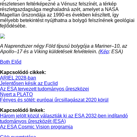
részletesen feltérképezné a Vénusz felszínét, a térkép
részletgazdagsága meghaladná azét, amelyet a NASA
Magellan űrszondája az 1990-es években készített, így
mélyebb betekintést nyújthatna a bolygó felszínének geológiai
fejlődésébe.
A Naprendszer négy Föld típusú bolygója a Mariner–10, az
Apollo–17 és a Viking küldetések felvételein. (
Kép
: ESA)
Both Előd
Kapcsolódó cikkek:
ARIEL 2028-ban
Jelentősen késik az Euclid
Az ESA tervezett tudományos űreszközei
Nyert a PLATO
Fényes és sötét: európai űrcsillagászat 2020 körül
Kapcsolódó linkek:
Három jelölt közül választják ki az ESA 2032-ben indítandó
tudományos űreszközét (ESA)
Az ESA Cosmic Vision programja