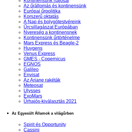
Kontinensünk hajósai
Az űrállomás és kontinensünk
Európai űrpolitika
Korszerű oktatás
A Nap és bolygótestvéreink
Űrcsillagászat Európában
Nyereség a kontinensnek
Kontinensünk űrtörténelme
Mars Express és Beagle-2
Huygens
Venus Express
GMES - Copernicus
EGNOS
Galileo
Envisat
Az Ariane rakéták
Meteosat
Ulysses
ExoMars
Űrhajós-kiválasztás 2021
Az Egyesült Államok a világűrben
Spirit és Opportunity
Cassini