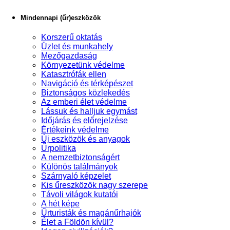
Mindennapi (űr)eszközök
Korszerű oktatás
Üzlet és munkahely
Mezőgazdaság
Környezetünk védelme
Katasztrófák ellen
Navigáció és térképészet
Biztonságos közlekedés
Az emberi élet védelme
Lássuk és halljuk egymást
Időjárás és előrejelzése
Értékeink védelme
Új eszközök és anyagok
Űrpolitika
A nemzetbiztonságért
Különös találmányok
Szárnyaló képzelet
Kis űreszközök nagy szerepe
Távoli világok kutatói
A hét képe
Űrturisták és magánűrhajók
Élet a Földön kívül?