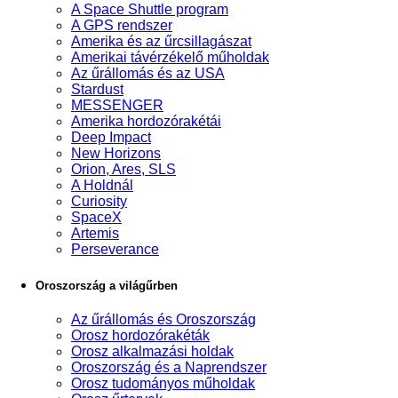
A Space Shuttle program
A GPS rendszer
Amerika és az űrcsillagászat
Amerikai távérzékelő műholdak
Az űrállomás és az USA
Stardust
MESSENGER
Amerika hordozórakétái
Deep Impact
New Horizons
Orion, Ares, SLS
A Holdnál
Curiosity
SpaceX
Artemis
Perseverance
Oroszország a világűrben
Az űrállomás és Oroszország
Orosz hordozórakéták
Orosz alkalmazási holdak
Oroszország és a Naprendszer
Orosz tudományos műholdak