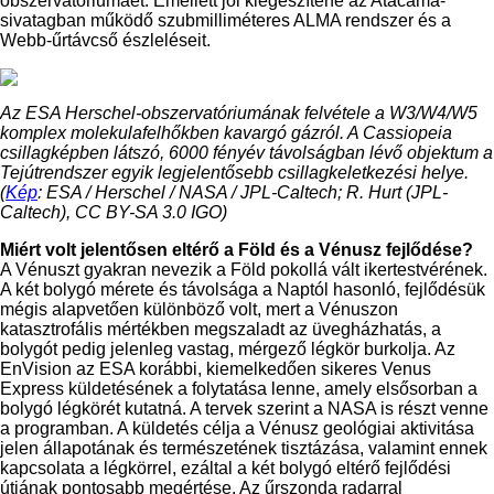
obszervatóriumáét. Emellett jól kiegészítené az Atacama-
sivatagban működő szubmilliméteres ALMA rendszer és a
Webb-űrtávcső észleléseit.
Az ESA Herschel-obszervatóriumának felvétele a W3/W4/W5
komplex molekulafelhőkben kavargó gázról. A Cassiopeia
csillagképben látszó, 6000 fényév távolságban lévő objektum a
Tejútrendszer egyik legjelentősebb csillagkeletkezési helye.
(
Kép
: ESA / Herschel / NASA / JPL-Caltech; R. Hurt (JPL-
Caltech), CC BY-SA 3.0 IGO)
Miért volt jelentősen eltérő a Föld és a Vénusz fejlődése?
A Vénuszt gyakran nevezik a Föld pokollá vált ikertestvérének.
A két bolygó mérete és távolsága a Naptól hasonló, fejlődésük
mégis alapvetően különböző volt, mert a Vénuszon
katasztrofális mértékben megszaladt az üvegházhatás, a
bolygót pedig jelenleg vastag, mérgező légkör burkolja. Az
EnVision az ESA korábbi, kiemelkedően sikeres Venus
Express küldetésének a folytatása lenne, amely elsősorban a
bolygó légkörét kutatná. A tervek szerint a NASA is részt venne
a programban. A küldetés célja a Vénusz geológiai aktivitása
jelen állapotának és természetének tisztázása, valamint ennek
kapcsolata a légkörrel, ezáltal a két bolygó eltérő fejlődési
útjának pontosabb megértése. Az űrszonda radarral