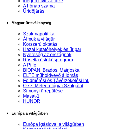
Idegen civilizációk?
A hónap száma
Űridőjárás
Magyar űrtevékenység
Szakmapolitika
Álmuk a világűr
Korszerű oktatás
Hazai kutatóhelyek és űripar
Nyereség az országnak
Rosetta üstökösprogram
A Pille
BIOPAN, Brados, Matrjoska
ELTE műholdvevő állomás
Földmérési és Távérzékelési Int.
Orsz. Meteorológiai Szolgálat
Simonyi űrrepülése
Masat-1
HUNOR
Európa a világűrben
Európa igáslovai a világűrben