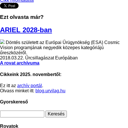
Cikk nyomtatása
Ezt olvasta már?
ARIEL 2028-ban
Döntés született az Európai Űrügynökség (ESA) Cosmic
Vision programjának negyedik közepes kategóriájú
űreszközéről.
2018.03.22.
Űrcsillagászat Európában
A rovat archívuma
Cikkeink 2025. novembertől:
Ez itt az
archív portál
.
Olvass minket itt:
blog.urvilag.hu
Gyorskereső
Rovatok