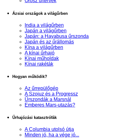
Orosz űrtervek
Ázsiai országok a világűrben
India a világűrben
Japán a világűrben
Japán: a Hayabusa űrszonda
Japán és az űrállomás
Kína a világűrben
A kínai űrhajó
Kínai műholdak
Kínai rakéták
Hogyan működik?
Az űrrepülőgép
A Szojuz és a Progressz
Űrszondák a Marsnál
Emberes Mars-utazás?
Űrhajózási katasztrófák
A Columbia utolsó útja
Minden jó, ha a vége jó...