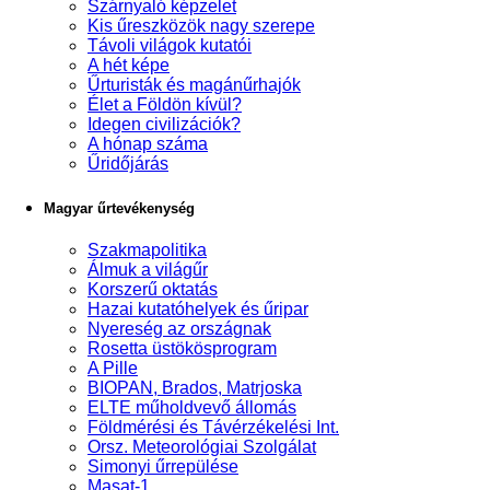
Szárnyaló képzelet
Kis űreszközök nagy szerepe
Távoli világok kutatói
A hét képe
Űrturisták és magánűrhajók
Élet a Földön kívül?
Idegen civilizációk?
A hónap száma
Űridőjárás
Magyar űrtevékenység
Szakmapolitika
Álmuk a világűr
Korszerű oktatás
Hazai kutatóhelyek és űripar
Nyereség az országnak
Rosetta üstökösprogram
A Pille
BIOPAN, Brados, Matrjoska
ELTE műholdvevő állomás
Földmérési és Távérzékelési Int.
Orsz. Meteorológiai Szolgálat
Simonyi űrrepülése
Masat-1