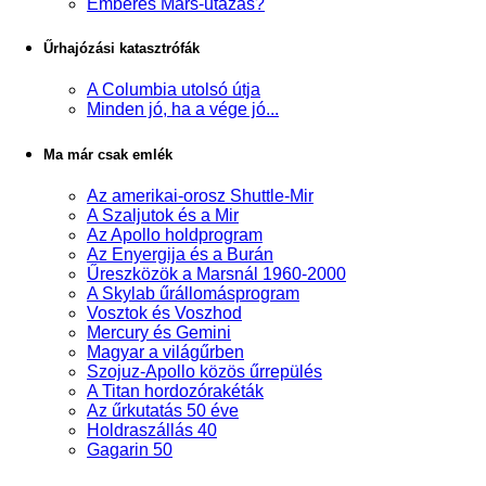
Emberes Mars-utazás?
Űrhajózási katasztrófák
A Columbia utolsó útja
Minden jó, ha a vége jó...
Ma már csak emlék
Az amerikai-orosz Shuttle-Mir
A Szaljutok és a Mir
Az Apollo holdprogram
Az Enyergija és a Burán
Űreszközök a Marsnál 1960-2000
A Skylab űrállomásprogram
Vosztok és Voszhod
Mercury és Gemini
Magyar a világűrben
Szojuz-Apollo közös űrrepülés
A Titan hordozórakéták
Az űrkutatás 50 éve
Holdraszállás 40
Gagarin 50