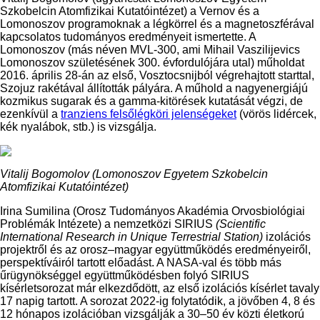
Szkobelcin Atomfizikai Kutatóintézet) a Vernov és a
Lomonoszov programoknak a légkörrel és a magnetoszférával
kapcsolatos tudományos eredményeit ismertette. A
Lomonoszov (más néven MVL-300, ami Mihail Vaszilijevics
Lomonoszov születésének 300. évfordulójára utal) műholdat
2016. április 28-án az első, Vosztocsnijból végrehajtott starttal,
Szojuz rakétával állították pályára. A műhold a nagyenergiájú
kozmikus sugarak és a gamma-kitörések kutatását végzi, de
ezenkívül a
tranziens felsőlégköri jelenségeket
(vörös lidércek,
kék nyalábok, stb.) is vizsgálja.
Vitalij Bogomolov (Lomonoszov Egyetem Szkobelcin
Atomfizikai Kutatóintézet)
Irina Sumilina (Orosz Tudományos Akadémia Orvosbiológiai
Problémák Intézete) a nemzetközi SIRIUS
(Scientific
International Research in Unique Terrestrial Station)
izolációs
projektről és az orosz–magyar együttműködés eredményeiről,
perspektíváiról tartott előadást. A NASA-val és több más
űrügynökséggel együttműködésben folyó SIRIUS
kísérletsorozat már elkezdődött, az első izolációs kísérlet tavaly
17 napig tartott. A sorozat 2022-ig folytatódik, a jövőben 4, 8 és
12 hónapos izolációban vizsgálják a 30–50 év közti életkorú