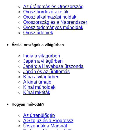
Az űrállomás és Oroszország
Orosz hordozórakéták
Orosz alkalmazási holdak
Oroszország és a Naprendszer
Orosz tudományos műholdak
Orosz űrtervek
Ázsiai országok a világűrben
India a világűrben
Japán a világűrben
Japán: a Hayabusa űrszonda
Japán és az űrállomás
Kína a világűrben
A kínai űrhajó
Kínai műholdak
Kínai rakéták
Hogyan működik?
Az űrrepülőgép
A Szojuz és a Progressz
Űrszondák a Marsnál