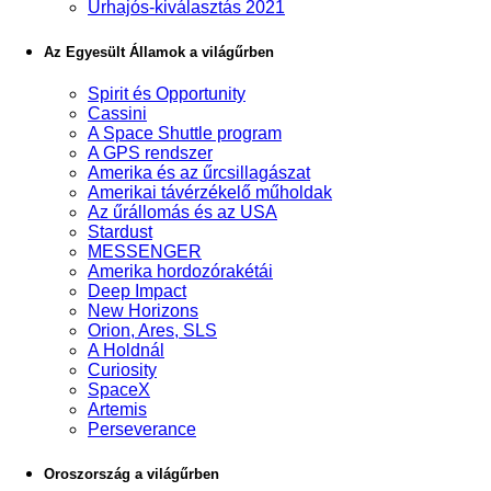
Űrhajós-kiválasztás 2021
Az Egyesült Államok a világűrben
Spirit és Opportunity
Cassini
A Space Shuttle program
A GPS rendszer
Amerika és az űrcsillagászat
Amerikai távérzékelő műholdak
Az űrállomás és az USA
Stardust
MESSENGER
Amerika hordozórakétái
Deep Impact
New Horizons
Orion, Ares, SLS
A Holdnál
Curiosity
SpaceX
Artemis
Perseverance
Oroszország a világűrben