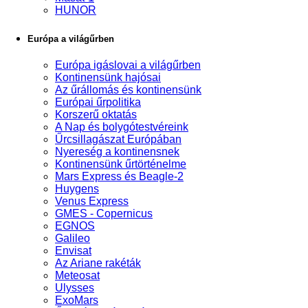
HUNOR
Európa a világűrben
Európa igáslovai a világűrben
Kontinensünk hajósai
Az űrállomás és kontinensünk
Európai űrpolitika
Korszerű oktatás
A Nap és bolygótestvéreink
Űrcsillagászat Európában
Nyereség a kontinensnek
Kontinensünk űrtörténelme
Mars Express és Beagle-2
Huygens
Venus Express
GMES - Copernicus
EGNOS
Galileo
Envisat
Az Ariane rakéták
Meteosat
Ulysses
ExoMars