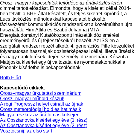
Orosz–magyar kapcsolatok fejlődése az űrtávközlés terén
címmel tartott előadást. Elmondta, hogy a kísérleti céllal 2014-
ben felvitt, a BHE által készített, és teljes sikerrel kipróbált, a
Lucs távközlési műholdakkal kapcsolatot biztosító,
fázisvezérelt kommunikációs rendszerüket a közelmúltban újra
használták. Hirn Attila és Szabó Julianna (MTA
Energiatudományi Kutatóközpont) intézetük dózismérési
eredményeiről és új fejlesztéseikről beszélt. Az ISS-en a
szolgálati rendszer részét alkotó, 4. generációs Pille készüléket
folyamatosan használják dózistérképezési céllal, illetve űrséták
és nagy napkitörések idején személyi dozimetriára. Készül a
Matrjoska kísérlet egy új változata, és nyomdetektoraikkal a
Phoenix kísérletbe is bekapcsolódnak.
Both Előd
Kapcsolódó cikkek:
Orosz–magyar űrkutatási szeminárium
Orosz–magyar műhold készül!
A régi Progressz helyet csinált az újnak
Orosz meteorológiai hold és hat másik
Magyar eszköz az űrállomás külsején
Az Obsztanovka kísérlet egy éve (1. rész)
Az Obsztanovka kísérlet egy éve (2. rész)
Vosztocsnij: az első start