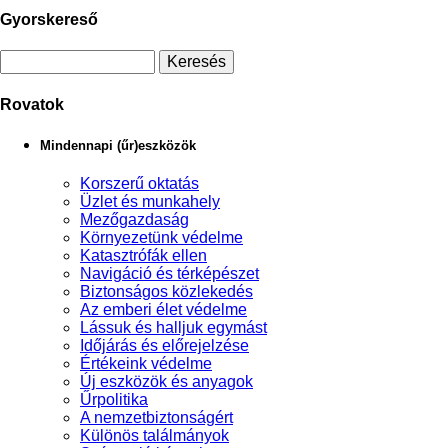
Gyorskereső
Rovatok
Mindennapi (űr)eszközök
Korszerű oktatás
Üzlet és munkahely
Mezőgazdaság
Környezetünk védelme
Katasztrófák ellen
Navigáció és térképészet
Biztonságos közlekedés
Az emberi élet védelme
Lássuk és halljuk egymást
Időjárás és előrejelzése
Értékeink védelme
Új eszközök és anyagok
Űrpolitika
A nemzetbiztonságért
Különös találmányok