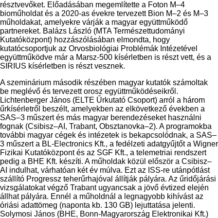
résztvevőket. Előadásában megemlítette a Foton M–4
bioműholdat és a 2020-as évekre tervezett Bion M–2 és M–3
műholdakat, amelyekre várják a magyar együttműködő
partnereket. Balázs László (MTA Természettudományi
Kutatóközpont) hozzászólásában elmondta, hogy
kutatócsoportjuk az Orvosbiológiai Problémák Intézetével
együttműködve már a Marsz-500 kísérletben is részt vett, és a
SIRIUS kísérletben is részt vesznek.
A szeminárium második részében magyar kutatók számoltak
be meglévő és tervezett orosz együttműködéseikről.
Lichtenberger János (ELTE Űrkutató Csoport) arról a három
űrkísérletről beszélt, amelyekben az elkövetkező években a
SAS–3 műszert és más magyar berendezéseket használni
fognak (Csibisz–AI, Trabant, Obsztanovka–2). A programokba
további magyar cégek és intézetek is bekapcsolódnak, a SAS–
3 műszert a BL-Electronics Kft., a fedélzeti adatgyűjtőt a Wigner
Fizikai Kutatóközpont és az SGF Kft., a telemetriai rendszert
pedig a BHE Kft. készíti. A műholdak közül először a Csibisz–
AI indulhat, várhatóan két év múlva. Ezt az ISS-re utánpótlást
szállító Progressz teherűrhajóval állítják pályára. Az űridőjárási
vizsgálatokat végző Trabant ugyancsak a jövő évtized elején
állhat pályára. Ennél a műholdnál a legnagyobb kihívást az
óriási adattömeg (naponta kb. 130 GB) lejuttatása jelenti.
Solymosi János (BHE, Bonn-Magyarország Elektronikai Kft.)