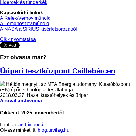
Lidércek és tündérkék
Kapcsolódó linkek:
A Relek/Vernov műhold
A Lomonoszov műhold
A NASA a SIRIUS kísérletsorozatról
Cikk nyomtatása
Ezt olvasta már?
Űripari tesztközpont Csillebércen
Hétfőn megnyílt az MTA Energiatudományi Kutatóközpont
(EK) új űrtechnológiai tesztlaborja.
2018.03.27.
Hazai kutatóhelyek és űripar
A rovat archívuma
Cikkeink 2025. novembertől:
Ez itt az
archív portál
.
Olvass minket itt:
blog.urvilag.hu