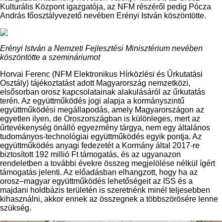
Kulturális Központ igazgatója, az NFM részéről pedig Pócza
András főosztályvezető nevében Erényi István köszöntötte.
Erényi István a Nemzeti Fejlesztési Minisztérium nevében
köszöntötte a szemináriumot
Horvai Ferenc (NFM Elektronikus Hírközlési és Űrkutatási
Osztály) tájékoztatást adott Magyarország nemzetközi,
elsősorban orosz kapcsolatainak alakulásáról az űrkutatás
terén. Az együttműködés jogi alapja a kormányszintű
együttműködési megállapodás, amely Magyarországon az
egyetlen ilyen, de Oroszországban is különleges, mert az
űrtevékenység önálló egyezmény tárgya, nem egy általános
tudományos-technológiai együttműködés egyik pontja. Az
együttműködés anyagi fedezetét a Kormány által 2017-re
biztosított 192 millió Ft támogatás, és az ugyanazon
rendeletben a további évekre összeg megjelölése nélkül ígért
támogatás jelenti. Az előadásban elhangzott, hogy ha az
orosz–magyar együttműködés lehetőségeit az ISS és a
majdani holdbázis területén is szeretnénk minél teljesebben
kihasználni, akkor ennek az összegnek a többszörösére lenne
szükség.