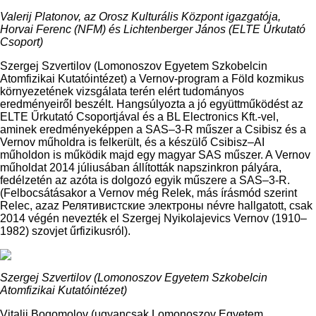
Valerij Platonov, az Orosz Kulturális Központ igazgatója,
Horvai Ferenc (NFM) és Lichtenberger János (ELTE Űrkutató
Csoport)
Szergej Szvertilov (Lomonoszov Egyetem Szkobelcin
Atomfizikai Kutatóintézet) a Vernov-program a Föld kozmikus
környezetének vizsgálata terén elért tudományos
eredményeiről beszélt. Hangsúlyozta a jó együttműködést az
ELTE Űrkutató Csoportjával és a BL Electronics Kft.-vel,
aminek eredményeképpen a SAS–3-R műszer a Csibisz és a
Vernov műholdra is felkerült, és a készülő Csibisz–AI
műholdon is működik majd egy magyar SAS műszer. A Vernov
műholdat 2014 júliusában állították napszinkron pályára,
fedélzetén az azóta is dolgozó egyik műszere a SAS–3-R.
(Felbocsátásakor a Vernov még Relek, más írásmód szerint
Relec, azaz Релятивистские электроны névre hallgatott, csak
2014 végén nevezték el Szergej Nyikolajevics Vernov (1910–
1982) szovjet űrfizikusról).
Szergej Szvertilov (Lomonoszov Egyetem Szkobelcin
Atomfizikai Kutatóintézet)
Vitalij Bogomolov (ugyancsak Lomonoszov Egyetem