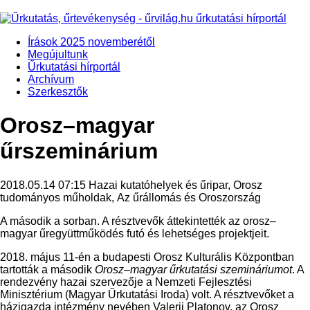
Írások 2025 novemberétől
Megújultunk
Űrkutatási hírportál
Archívum
Szerkesztők
Orosz–magyar
űrszeminárium
2018.05.14 07:15
Hazai kutatóhelyek és űripar, Orosz
tudományos műholdak, Az űrállomás és Oroszország
A második a sorban. A résztvevők áttekintették az orosz–
magyar űregyüttműködés futó és lehetséges projektjeit.
2018. május 11-én a budapesti Orosz Kulturális Központban
tartották a második
Orosz–magyar űrkutatási szemináriumot
. A
rendezvény hazai szervezője a Nemzeti Fejlesztési
Minisztérium (Magyar Űrkutatási Iroda) volt. A résztvevőket a
házigazda intézmény nevében Valerij Platonov, az Orosz