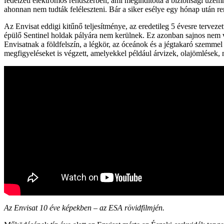
fedélzeti elektromos rendszerben, ami megindította a biztonsági üz
ahonnan nem tudták feléleszteni. Bár a siker esélye egy hónap után ren
Az Envisat eddigi kitűnő teljesítménye, az eredetileg 5 évesre terveze
épülő Sentinel holdak pályára nem kerülnek. Ez azonban sajnos nem vá
Envisatnak a földfelszín, a légkör, az óceánok és a jégtakaró szemme
megfigyeléseket is végzett, amelyekkel például árvizek, olajömlések, m
Az Envisat 10 éve képekben – az ESA rövidfilmjén.