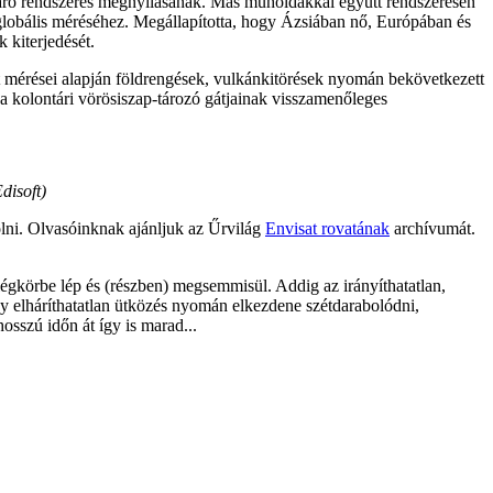
tjáró rendszeres megnyílásának. Más műholdakkal együtt rendszeresen
 globális méréséhez. Megállapította, hogy Ázsiában nő, Európában és
 kiterjedését.
lt mérései alapján földrengések, vulkánkitörések nyomán bekövetkezett
 a kolontári vörösiszap-tározó gátjainak visszamenőleges
disoft)
olni. Olvasóinknak ajánljuk az Űrvilág
Envisat rovatának
archívumát.
légkörbe lép és (részben) megsemmisül. Addig az irányíthatatlan,
gy elháríthatatlan ütközés nyomán elkezdene szétdarabolódni,
sszú időn át így is marad...