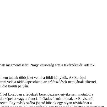
nak megmentéséért. Nagy veszteség érte a távérzékelési adatok
 nem tudtak több jelet venni a földi irányítók. Az Európai
i vele a rádiókapcsolatot, az erőfeszítések nem jártak sikerrel.
 Föld körüli pályán.
Mivel korábban a fedélzeti berendezések egyike sem mutatott a
radarképeket vagy a francia Pléiades-1 műholdnak az Envisatról
hetett. Egy másik szóba jöhető hibaok egy olyan rövidzárlat a