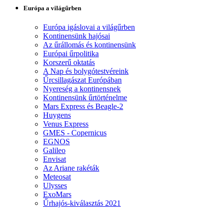
Európa a világűrben
Európa igáslovai a világűrben
Kontinensünk hajósai
Az űrállomás és kontinensünk
Európai űrpolitika
Korszerű oktatás
A Nap és bolygótestvéreink
Űrcsillagászat Európában
Nyereség a kontinensnek
Kontinensünk űrtörténelme
Mars Express és Beagle-2
Huygens
Venus Express
GMES - Copernicus
EGNOS
Galileo
Envisat
Az Ariane rakéták
Meteosat
Ulysses
ExoMars
Űrhajós-kiválasztás 2021