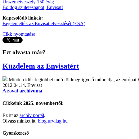
Űrszemétveszély 150 évig
Boldog születésnapot, Envisat!
Kapcsolódó linkek:
Bejelentették az Envisat elvesztését (ESA)
Cikk nyomtatása
Ezt olvasta már?
Küzdelem az Envisatért
Minden idők legtöbbet tudó földmegfigyelő műholdja, az európai Env
2012.04.14.
Envisat
A rovat archívuma
Cikkeink 2025. novembertől:
Ez itt az
archív portál
.
Olvass minket itt:
blog.urvilag.hu
Gyorskereső