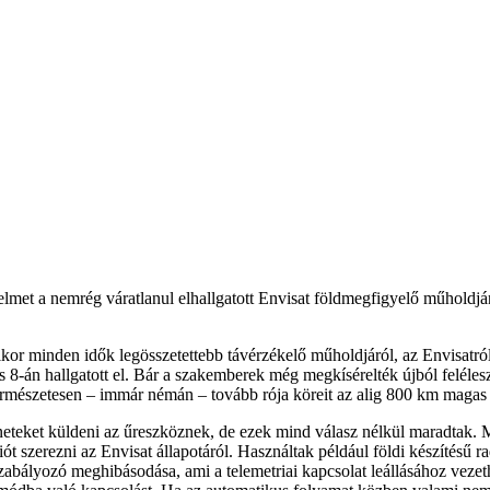
lmet a nemrég váratlanul elhallgatott Envisat földmegfigyelő műholdjá
ikor minden idők legösszetettebb távérzékelő műholdjáról, az Envisatról
n hallgatott el. Bár a szakemberek még megkísérelték újból feléleszten
 természetesen – immár némán – tovább rója köreit az alig 800 km magas
eneteket küldeni az űreszköznek, de ezek mind válasz nélkül maradtak. 
t szerezni az Envisat állapotáról. Használtak például földi készítésű 
yszabályozó meghibásodása, ami a telemetriai kapcsolat leállásához vezet