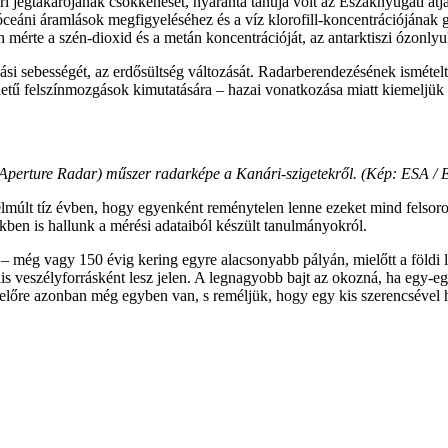
ri jégtakarójának csökkenését, nyaranta tanúja volt az Északnyugati á
 óceáni áramlások megfigyeléséhez és a víz klorofill-koncentrációjának
érte a szén-dioxid és a metán koncentrációját, az antarktiszi ózonlyuk
dási sebességét, az erdősültség változását. Radarberendezésének isméte
edetű felszínmozgások kimutatására – hazai vonatkozása miatt kiemeljük
 Aperture Radar) műszer radarképe a Kanári-szigetekről. (Kép: ESA / E
z elmúlt tíz évben, hogy egyenként reménytelen lenne ezeket mind felsor
ben is hallunk a mérési adataiból készült tanulmányokról.
k – még vagy 150 évig kering egyre alacsonyabb pályán, mielőtt a földi 
s veszélyforrásként lesz jelen. A legnagyobb bajt az okozná, ha egy-e
előre azonban még egyben van, s reméljük, hogy egy kis szerencsével ho