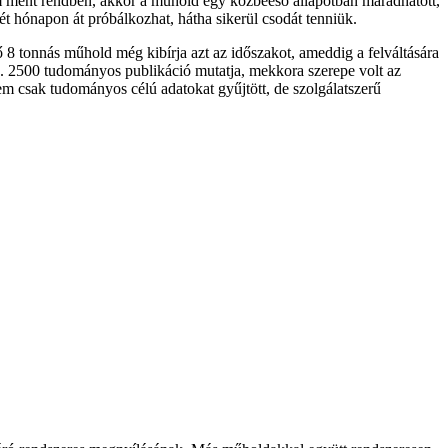
m ment rendben, akkor a műhold egy közbeeső állapotban maradhatott,
két hónapon át próbálkozhat, hátha sikerül csodát tenniük.
bő 8 tonnás műhold még kibírja azt az időszakot, ameddig a felváltására
kb. 2500 tudományos publikáció mutatja, mekkora szerepe volt az
em csak tudományos célú adatokat gyűjtött, de szolgálatszerű