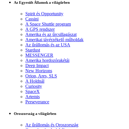
Az Egyesült Államok a világűrben
Spirit és Opportunity
Cassini
A Space Shuttle program
A GPS rendszer
Amerika és az űrcsillagászat
Amerikai távérzékelő műholdak
Az űrállomás és az USA
Stardust
MESSENGER
Amerika hordozórakétái
Deep Impact
New Horizons
Orion, Ares, SLS
A Holdnál
Curiosity
SpaceX
Artemis
Perseverance
Oroszország a világűrben
Az űrállomás és Oroszország