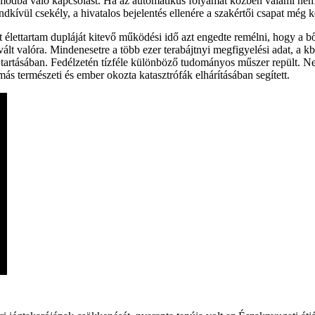
emmódba való kapcsolást. Ha az automatikus folyamat közben valami ne
dkívül csekély, a hivatalos bejelentés ellenére a szakértői csapat még 
tt élettartam dupláját kitevő működési idő azt engedte remélni, hogy a 
lt valóra. Mindenesetre a több ezer terabájtnyi megfigyelési adat, a 
l tartásában. Fedélzetén tízféle különböző tudományos műszer repült. N
ás természeti és ember okozta katasztrófák elhárításában segített.