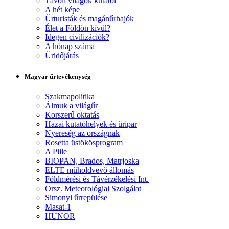
Távoli világok kutatói
A hét képe
Űrturisták és magánűrhajók
Élet a Földön kívül?
Idegen civilizációk?
A hónap száma
Űridőjárás
Magyar űrtevékenység
Szakmapolitika
Álmuk a világűr
Korszerű oktatás
Hazai kutatóhelyek és űripar
Nyereség az országnak
Rosetta üstökösprogram
A Pille
BIOPAN, Brados, Matrjoska
ELTE műholdvevő állomás
Földmérési és Távérzékelési Int.
Orsz. Meteorológiai Szolgálat
Simonyi űrrepülése
Masat-1
HUNOR