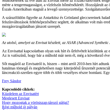
Működésének tíz éve alatt az Envisat mérte az Északi-sarkvidék tenge
mérte a tengermagasságot, a vízfelszín hőmérsékletét. Hozzájárult az
Észak-Amerikában stagnál a levegő szennyezettsége. Szolgálatszerűen m
A szárazföldön figyelte az Antarktisz és Grönland gleccsereinek hala
felszínváltozások feltérképezéséhez segített, de alkalmas volt más er
mozgásvizsgálatában játszott szerepét.
Az utolsó, amelyet az Envisat készített, az ASAR (Advanced Synthetic
Az Envisattal kapcsolatban olyan sok hírt és űrfelvételt közöltünk a
Az is valószínű, hogy bár a műhold már nem él, még a következő évek
Sőt magáról az Envisatról is, hiszen – mint arról 2010-ben hírt adtun
hatalmas tömegű és meglehetősen nagy kiterjedésű űrszemét potenciáli
láncreakció-szerűen egyre több és több veszélyes részre bomlani. Egy
Frey Sándor
Kapcsolódó cikkek:
Küzdelem az Envisatért
Meglesett Envisat
Hogy mozogtak a vörösiszap-tározó gátjai?
Régi műhold új pályán