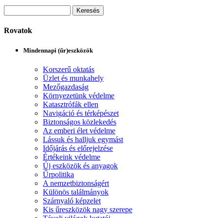
Rovatok
Mindennapi (űr)eszközök
Korszerű oktatás
Üzlet és munkahely
Mezőgazdaság
Környezetünk védelme
Katasztrófák ellen
Navigáció és térképészet
Biztonságos közlekedés
Az emberi élet védelme
Lássuk és halljuk egymást
Időjárás és előrejelzése
Értékeink védelme
Új eszközök és anyagok
Űrpolitika
A nemzetbiztonságért
Különös találmányok
Szárnyaló képzelet
Kis űreszközök nagy szerepe