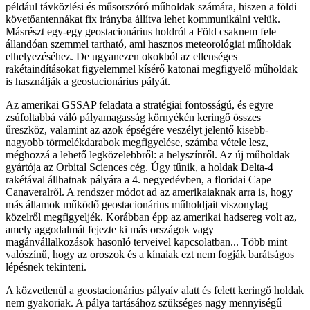
például távközlési és műsorszóró műholdak számára, hiszen a földi
követőantennákat fix irányba állítva lehet kommunikálni velük.
Másrészt egy-egy geostacionárius holdról a Föld csaknem fele
állandóan szemmel tartható, ami hasznos meteorológiai műholdak
elhelyezéséhez. De ugyanezen okokból az ellenséges
rakétaindításokat figyelemmel kísérő katonai megfigyelő műholdak
is használják a geostacionárius pályát.
Az amerikai GSSAP feladata a stratégiai fontosságú, és egyre
zsúfoltabbá váló pályamagasság környékén keringő összes
űreszköz, valamint az azok épségére veszélyt jelentő kisebb-
nagyobb törmelékdarabok megfigyelése, számba vétele lesz,
méghozzá a lehető legközelebbről: a helyszínről. Az új műholdak
gyártója az Orbital Sciences cég. Úgy tűnik, a holdak Delta-4
rakétával állhatnak pályára a 4. negyedévben, a floridai Cape
Canaveralről. A rendszer módot ad az amerikaiaknak arra is, hogy
más államok működő geostacionárius műholdjait viszonylag
közelről megfigyeljék. Korábban épp az amerikai hadsereg volt az,
amely aggodalmát fejezte ki más országok vagy
magánvállalkozások hasonló terveivel kapcsolatban... Több mint
valószínű, hogy az oroszok és a kínaiak ezt nem fogják barátságos
lépésnek tekinteni.
A közvetlenül a geostacionárius pályaív alatt és felett keringő holdak
nem gyakoriak. A pálya tartásához szükséges nagy mennyiségű