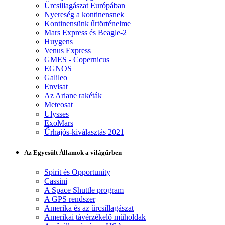
Űrcsillagászat Európában
Nyereség a kontinensnek
Kontinensünk űrtörténelme
Mars Express és Beagle-2
Huygens
Venus Express
GMES - Copernicus
EGNOS
Galileo
Envisat
Az Ariane rakéták
Meteosat
Ulysses
ExoMars
Űrhajós-kiválasztás 2021
Az Egyesült Államok a világűrben
Spirit és Opportunity
Cassini
A Space Shuttle program
A GPS rendszer
Amerika és az űrcsillagászat
Amerikai távérzékelő műholdak