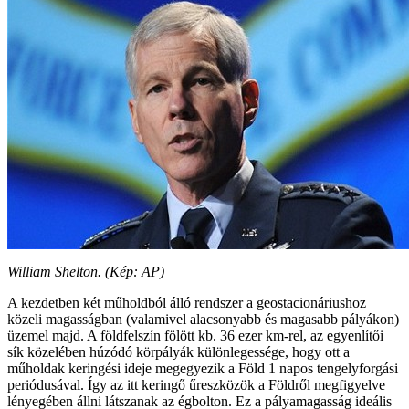
William Shelton. (Kép: AP)
A kezdetben két műholdból álló rendszer a geostacionáriushoz
közeli magasságban (valamivel alacsonyabb és magasabb pályákon)
üzemel majd. A földfelszín fölött kb. 36 ezer km-rel, az egyenlítői
sík közelében húzódó körpályák különlegessége, hogy ott a
műholdak keringési ideje megegyezik a Föld 1 napos tengelyforgási
periódusával. Így az itt keringő űreszközök a Földről megfigyelve
lényegében állni látszanak az égbolton. Ez a pályamagasság ideális