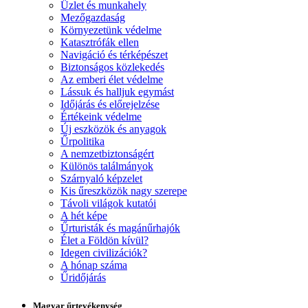
Üzlet és munkahely
Mezőgazdaság
Környezetünk védelme
Katasztrófák ellen
Navigáció és térképészet
Biztonságos közlekedés
Az emberi élet védelme
Lássuk és halljuk egymást
Időjárás és előrejelzése
Értékeink védelme
Új eszközök és anyagok
Űrpolitika
A nemzetbiztonságért
Különös találmányok
Szárnyaló képzelet
Kis űreszközök nagy szerepe
Távoli világok kutatói
A hét képe
Űrturisták és magánűrhajók
Élet a Földön kívül?
Idegen civilizációk?
A hónap száma
Űridőjárás
Magyar űrtevékenység