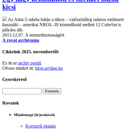
kicsi
Az Atlas-5 rakéta hátán a titkos – valószínűleg radaros módszert
használó – amerikai NROL-39 kémműhold mellett 12 CubeSat is
pályára állt.
2013.12.07.
A nemzetbiztonságért
A rovat archívuma
Cikkeink 2025. novembertől:
Ez itt az
archív portál
.
Olvass minket itt:
blog.urvilag.hu
Gyorskereső
Rovatok
Mindennapi (űr)eszközök
Korszerű oktatás