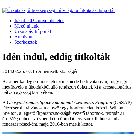
Írások 2025 novemberétől
Megújultunk
Űrkutatási hírportál
Archívum
Szerkesztők
Idén indul, eddig titkolták
2014.02.25. 07:15
A nemzetbiztonságért
Az amerikai légierő most először ismerte be hivatalosan, hogy egy
megfigyelő műholdakból álló rendszert építenek ki a geostacionárius
pályamagasság környékén.
A
Geosynchronous Space Situational Awareness Program
(GSSAP)
létezéséről nyilvánosan először egy konferencián beszélt William
Shelton, a légierő űrparancsnokságát vezető tábornok, február 21-
én. Még ebben az évben két műholdat terveznek felbocsátani a
rendszer részeként, majd 2016-ban másik kettőt.