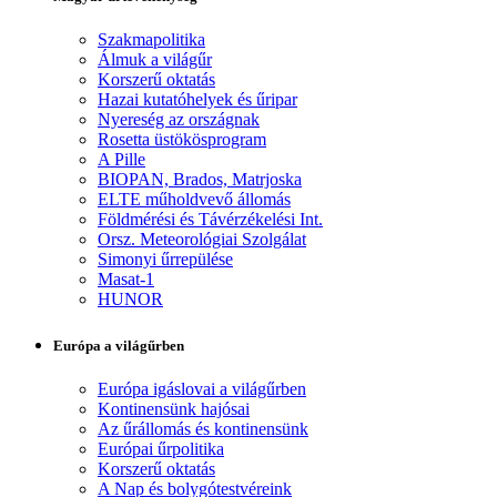
Szakmapolitika
Álmuk a világűr
Korszerű oktatás
Hazai kutatóhelyek és űripar
Nyereség az országnak
Rosetta üstökösprogram
A Pille
BIOPAN, Brados, Matrjoska
ELTE műholdvevő állomás
Földmérési és Távérzékelési Int.
Orsz. Meteorológiai Szolgálat
Simonyi űrrepülése
Masat-1
HUNOR
Európa a világűrben
Európa igáslovai a világűrben
Kontinensünk hajósai
Az űrállomás és kontinensünk
Európai űrpolitika
Korszerű oktatás
A Nap és bolygótestvéreink