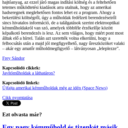
hajtóanyag, az ezzel járó magas indítási költség és a feltehetően
tetemes működtetési kiadások arra utalnak, hogy az amerikai
hadseregnek meglehetősen fontos lehet ez a program. Ahogy a
bekerülési költségről, úgy a műholdak fedélzeti berendezéseiről
sincs hivatalos információ, de a találgatások szerint elektrooptikai
kémműholdakról van szó, amelyek többféle érzékelője között
képalkotó berendezés is lesz. Az sem világos, hogy miért pont most
álltak elő a hírrel. Talán azt szerették volna elkerülni, hogy a
felbocsátás után a majd jól megfigyelhető, nagy űreszközöket valaki
– akár egy amatőr műholdmegfigyelő – látványosan „leleplezze”.
Frey Sándor
Kapcsolódó cikkek:
Javítóműholdak a láthatáron?
Kapcsolódó linkek:
Újfajta amerikai kémműholdak még az idén (Space News)
Cikk nyomtatása
Ezt olvasta már?
Egy nagy kémműhold és tizenkét másik