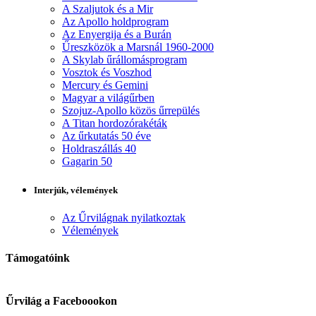
A Szaljutok és a Mir
Az Apollo holdprogram
Az Enyergija és a Burán
Űreszközök a Marsnál 1960-2000
A Skylab űrállomásprogram
Vosztok és Voszhod
Mercury és Gemini
Magyar a világűrben
Szojuz-Apollo közös űrrepülés
A Titan hordozórakéták
Az űrkutatás 50 éve
Holdraszállás 40
Gagarin 50
Interjúk, vélemények
Az Űrvilágnak nyilatkoztak
Vélemények
Támogatóink
Űrvilág a Faceboookon