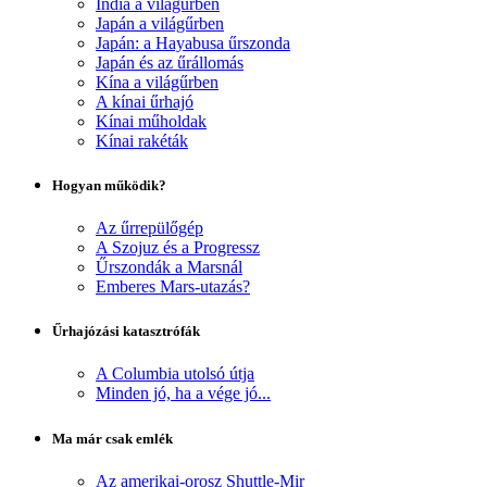
India a világűrben
Japán a világűrben
Japán: a Hayabusa űrszonda
Japán és az űrállomás
Kína a világűrben
A kínai űrhajó
Kínai műholdak
Kínai rakéták
Hogyan működik?
Az űrrepülőgép
A Szojuz és a Progressz
Űrszondák a Marsnál
Emberes Mars-utazás?
Űrhajózási katasztrófák
A Columbia utolsó útja
Minden jó, ha a vége jó...
Ma már csak emlék
Az amerikai-orosz Shuttle-Mir