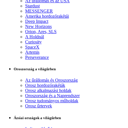
Az űrállomás és az USA
Stardust
MESSENGER
Amerika hordozórakétái
Deep Impact
New Horizons
Orion, Ares, SLS
A Holdnál
Curiosity
SpaceX
Artemis
Perseverance
Oroszország a világűrben
Az űrállomás és Oroszország
Orosz hordozórakéták
Orosz alkalmazási holdak
Oroszország és a Naprendszer
Orosz tudományos műholdak
Orosz űrtervek
Ázsiai országok a világűrben