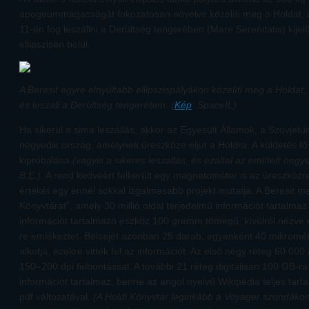
apogeummagasságát fokozatosan növelve közelíti meg a Holdat, ah
11-én fog leszállni a Derültség tengerében (Mare Serenitatis) kije
ellipszisen belül.
A Beresit egyre elnyúltabb ellipszispályákon közelíti meg a Holdat, 
és leszáll a Derültség tengerében. (
Kép
: SpaceIL)
Ha sikerül a sima leszállás, akkor az Egyesült Államok, a Szovjetun
negyedik ország, amelynek űreszköze eljut a Holdra. A küldetés fő 
kipróbálása
(vagyis a sikeres leszállás, és ezáltal az említett negy
B.E.)
. A rend kedvéért felkerült egy magnetométer is az űreszközre
értékét egy ennél sokkal izgalmasabb projekt mutatja. A Beresit ma
Könyvtárat”, amely 30 millió oldal terjedelmű információt tartalmaz 
információt tartalmazó eszköz 100 gramm tömegű, kívülről nézv
re emlékeztet. Belsejét azonban 25 darab, egyenként 40 mikromét
alkotja, ezekre vitték fel az információt. Az első négy réteg 60 000
150–200 dpi felbontással. A további 21 réteg digitálisan 100 GB-r
információt tartalmaz, benne az angol nyelvű Wikipédia teljes tart
pdf változatával.
(A Holdi Könyvtár leginkább a Voyager szondákon 