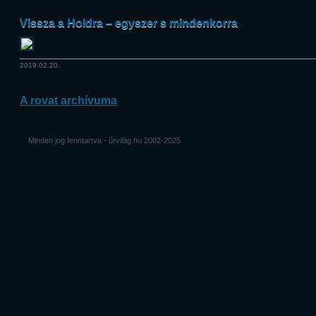
Vissza a Holdra – egyszer s mindenkorra
Eufóriának biztos nincs helye a Holddal kapcsolatos elképzeléseket illető
2019.02.20.
A rovat archívuma
Minden jog fenntartva - űrvilág.hu 2002-2025