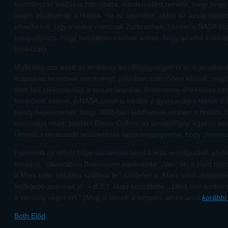
kormányzati leállás is hátráltatta, mindemellett remélik, hogy hog
végén eljuthatnak a Holdra. Ha ez sikerülne, akkor az ázsiai külde
követhetné. Ugyanakkor nemcsak Zurbruchen, hanem a NASA főiga
hangsúlyozta, hogy tudatában vannak annak, hogy az első küldet
kockázata.
Mellesleg szó esett az emberes leszállóegységekről is. A javaslato
májusban hirdetnek eredményt, júliusban szerződést kötnek, majd 
alatt kell elkészíteniük a tanulmányokat. Bridenstine értékelése sze
tempónak számít. A NASA annál is inkább a gyorsaságra fekteti a 
tavaly bejelentették, hogy 2028-ban küldhetnek embert a Holdra, b
lassúsága miatt, például Eileen Collins, az űrrepülőgép egykori p
Űrtanács tanácsadó testületének tagja megjegyezte, hogy „hamar
Felmerült az idővel folyó versenyen kívül a más országokkal, első
kérdése. Válaszában Bridenstine kijelentette: „Van, aki a Hold túlsó 
a Mars túlsó oldalára szállunk le.”
(Jóllehet a „Mars túlsó oldalán
legfeljebb poénnak jó. – B.E.)
. Majd hozzátette: „1969-ben embere
a verseny véget ért.”
(Meg is látszik a tempón, amint arról
korábbi
Both Előd