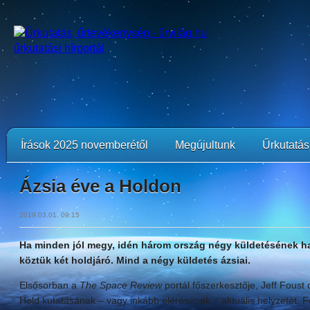
Írások 2025 novemberétől
Megújultunk
Űrkutatási
Ázsia éve a Holdon
2019.03.01. 09:15
Ha minden jól megy, idén három ország négy küldetésének hat
köztük két holdjáró. Mind a négy küldetés ázsiai.
Elsősorban a
The Space Review
portál főszerkesztője, Jeff Foust c
Hold kutatásának – vagy inkább elérésének – aktuális helyzetét. 