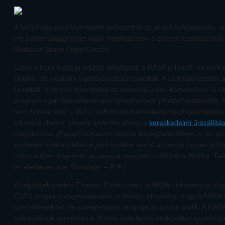
A NASA egy apró lézertükröt helyezett el az izraeli holdszondán,
cm pontossággal lehet majd meghatározni a Beresit leszállásának 
Goddard Space Flight Center)
Látva a három ázsiai ország aktivitását, a NASA is lépett: ha nem i
Holdra, de legalább sajtótájékoztatót tartottak. A sajtótájékoztatót
tartották, amelyen ismertették az amerikai űripar képviselőivel a 
program egyik fejezetének ipari lehetőségeit.
(Amiből érezhetjük,
nem holnap lesz. – B.E.)
. Jeff Foust mértéktartó megfogalmazása
ellopta a show-t”
(nearly stole the show)
a
kereskedelmi űrszállítá
megvitatása.
(Fogalmazhatunk persze lényegretörőbben is: az amer
emberes holdraszállások jövő ködébe vesző ábrándja helyett jobba
mikor milyen kísérletet, és persze menyiért szállíthat a Holdra. T
az életképes ipar filozófiája. – B.E.)
.
A sajtótájékoztatón Thomas Zurbruchen, a NASA tudományos főiga
CLPS program végrehajtásáért is felelős, elmondta, hogy a NASA s
szerződésekkel, de a végrehajtás tempója az iparon múlik. A NAS
szerződések keretében a Holdra szállítandó eszközöket azonosítja