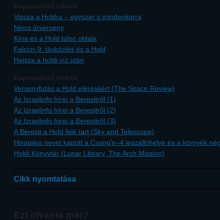
Kapcsolódó cikkek:
Vissza a Holdra – egyszer s mindenkorra
Nincs űrverseny
Kína és a Hold túlsó oldala
Falcon-9: távközlés és a Hold
Hajsza a holdi víz után
Kapcsolódó linkek:
Versenyfutás a Hold eléréséért (The Space Review)
Az Izraelinfo hírei a Beresitről (1)
Az Izraelinfo hírei a Beresitről (2)
Az Izraelinfo hírei a Beresitről (3)
A Beresit a Hold felé tart (Sky and Telescope)
Hivatalos nevet kapott a Csang’e–4 leszállóhelye és a környék nég
Holdi Könyvtár (Lunar Library, The Arch Mission)
Cikk nyomtatása
Ezt olvasta már?