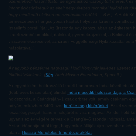
üzenetéhez” hasonlítható, de egymáshoz viszonyított méretük és 
információsűrűségük az eltelt négy évtized technikai fejlődését tü
hogy mindkettő elsősorban szimbolikus értékű. – B.E.)
. A Holdi Kö
természetesen hangsúlyosan kaptak helyet az Izraelre vonatkozó 
Izraelinfo portál írja: „Az űrszonda egy kapszulában az égitesten ha
izraeli szimbólumokkal, dalokkal, gyermekrajzokkal, a Bibliával és 
visszaemlékezéseivel, az izraeli Függetlenségi Nyilatkozattal és a 
másolatával.”
A nagyobb pénzérme nagyságú Holdi Könyvtár jelképes üzenet az
földönkívülieknek. (
Kép
: Arch Misson Foundation, SpaceIL)
A negyedikként holdraszálló Izraelt hamarosan India követheti ötö
(több éves késés után) elindul
India második holdszondája, a Csá
holdszonda, a Csándráján–1 csak orbiter volt, amely csaknem egy 
pályán, miközben 3400-szor
kerülte meg kísérőnket
. Ezzel szem
leszállóegységet, hanem holdjárót is visz magával. Az idei Hold-kü
ugyanis ez év végére tervezik a Csang’e–5 szonda indítását, amel
A start időpontja attól függ, hogy mikor állítják újra üzembe a két év
után a
Hosszú Menetelés-5 hordozórakétát
.