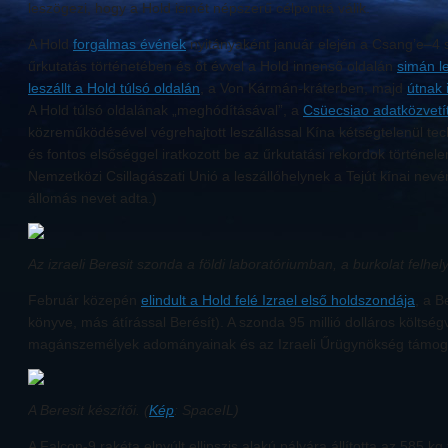
leszögezi, hogy a Hold ismét népszerű célponttá válik.
A Hold
forgalmas évének
nyitányaként január elején a Csang’e–4 
űrkutatás történetében és öt évvel a Hold innenső oldalán
simán l
leszállt a Hold túlsó oldalán
, a Von Kármán-kráterben, majd
útnak 
A Hold túlsó oldalának „meghódításával”, a
Csüecsiao adatközvetí
közreműködésével végrehajtott leszállással Kína kétségtelenül tech
és fontos elsőséggel iratkozott be az űrkutatási rekordok történe
Nemzetközi Csillagászati Unió a leszállóhelynek a Tejút kínai nevér
állomás nevet adta.)
Az izraeli Beresit szonda a földi laboratóriumban, a burkolat felhely
Február közepén
elindult a Hold felé Izrael első holdszondája
, a B
könyve, más átírással Berésít). A szonda 95 millió dolláros költség
magánszemélyek adományainak és az Izraeli Űrügynökség támog
A Beresit készítői. (
Kép
: SpaceIL)
A Falcon-9 rakéta elnyúlt ellipszis alakú pályára állította az 585 