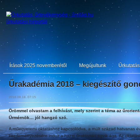
Írások 2025 novemberétől
Megújultunk
Űrkutatási
Űrakadémia 2018 – kiegészítő gon
2018.08.18. 07:15
Örömmel olvastam a felhívást, mely szerint a téma az űrorien
Űrmérnök… jól hangzó szó.
A műegyetemi oktatáshoz kapcsolódva, a múlt század hatvanas éve
kezdeményezésére indult a hazai űraktivitás egyik ága. Az oktatá