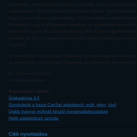
késésének. A magántőke bevonása segíthet, ha ezt sikerül tudato
vállalatokban, ahol jól képzett mérnököket várnak. A piac kiszélese
hogy a hazai képzés teljességéhez ESA támogatásra pályázhatunk
körülmény, hogy a Műegyetem vezetése az egyetemen készült kis 
fedezéséhez jelentős támogatást biztosított. Ezzel nagymértékben 
oktatást. Az ATL-1 magánpénzből épülő műhold oktatásba integrált 
segítség.
Összefoglalva:
ha a jövőben hatékony űrmérnökképzést szeretnénk
az érdeklődés, kíváncsiság folyamatos és széleskörű fenntartását.
Dr. Gschwindt András
c. egyetemi docens
Kapcsolódó cikkek:
Űrakadémia 4.0
Gondolatok a hazai CanSat aktivitásról: múlt, jelen, jövő
Újabb magyar műhold készül magánvállalkozásban
Holdi adatátjátszó szonda
Cikk nyomtatása