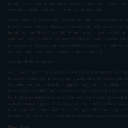
gondot. Az ok az űr iránti érdeklődés csökkenésében jelentkezett.
számítástechnika, informatika, robotika elszívó hatása.
Hazai hatása a „post-Apollo” jelenségnek nem volt, helyette a 90-e
Interkozmosz” jele jelentkezett, és tartott több mint húsz éven át
korábban, már 1986-tól érződött. Ebben az időszakban a Csoport j
számban, legálisan külföldre távoztak. Drasztikusan csökkent a haza
támogatás is. Nevezhetnénk „post-Halley” hatásnak is. Hátterét ve
oktatás, megszűnt a hazai elhelyezkedési lehetőség.
Az érdeklődés felkeltése
Az USA-ból indult. Szellemi atyja Robert Twiggs professzor volt, a
bevezetésével megtörte az egyetemi hallgatók érdektelenségét. Al
egy teljes kisműholdfejlesztés végigvitele egyetemi keretek közöt
kocka azóta világsiker lett. Hatására fellendült a fiatalok érdeklőd
berendezések fejlesztése, azok űrbe kerülése, majd működésük kö
érdeklődés jelenleg is tart, biztosítva az űrtechnológia alkalmazá
mérnökutánpótlásának húzó részét. Az egyetemi orientáltság kiszél
keretből. Ma már a profi világ is felismerte jelentőségét, és széle
Hazai hatás