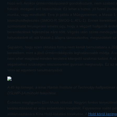
húzó erő. Amikor űrmérnökképzésről gondolkozunk, nem szabad elf
fokozó, mozgató erő biztosítását. Ez lehet a biztos, jól fizető jöv
munka, vagy mindkettő. Erre jó példa a Műegyetemen, a Masat-1 f
kisműholdfejlesztés (SMOG-P, SMOG-1, ATL-1). Ennek keretében s
színvonalát lényegesen emelni úgy, hogy a végzett hallgatók érde
berendezések fejlesztése iránt nőtt. Végzés után szinte mindegyik
helyezkedett el, sőt Masat-1 alapra támaszkodva, megszületett a
Sajnálom, hogy ezen oktatási forma nem került bemutatásra a 2
keretében, mint a jövő űrmérnökképzés leghatásosabb módja. A vá
nem vihet magával minden területre kiterjedő szakmai tudást. A rá
végzéséhez szükséges részismeretet gyorsan megtanulja. Ez az a 
vinni az egyetemi tanulmányaiból.
A 45 kg tömegű, a kínai Harbin Institute of Technolgy hallgatóinak
DSLWP-1A műhold felépítése.
Érdekes megfigyelni Elon Musk stílusát. Nagyon fontos tényezőnek
kiválasztásánál az erős érdeklődés meglétét. Figyelemre méltó pé
alátámasztására Kína Hold-kutatási törekvése. A
Hold körül kering