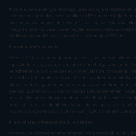
Áttörve a „takarék lángra” tett hazai űrtechnológia fejlesztéseket
jelentkezett kiugró aktivitással, amikor az ESA-mentes légkörben o
összefogásával megszületett Masat-1, az első hazai CubeSat. Ne
Twiggs keltette motiváció hazai megjelenésének. Melléktermékkén
médiában keltett „kiáltások” hatására – beléptünk az ESA-ba.
A hazai oktatás helyzete
A Masat-1 sikere után megmaradt a klasszikus, tantermi oktatás, és
kapcsolódó részegységfejlesztésébe történő hallgató-bevonás. B
nevezhetnénk a duális képzés egyik megvalósítási formájának. Me
részéről az űrtechnológia tárgyak felvétele gyakran nem mindig a 
tükrözi, hanem a gyorsan és hamar megszerezhető kreditpont az 
jelenség. Ebből kitörni, a mérnökoktatás színvonalát emelni meg
helyzet a kis műholdak gyakorlatban is követhető fejlesztése témá
érdeklődés erős, az elmúlt évek tapasztalatai alapján az oktatásb
motivációt fokozó tényező is jól működik (TDK, diplomaterv, önálló 
A motiváltság oktatáson belüli erősítése
A Masat-1 fejlesztésében meghatározó volt a fejlesztők rendkívül e