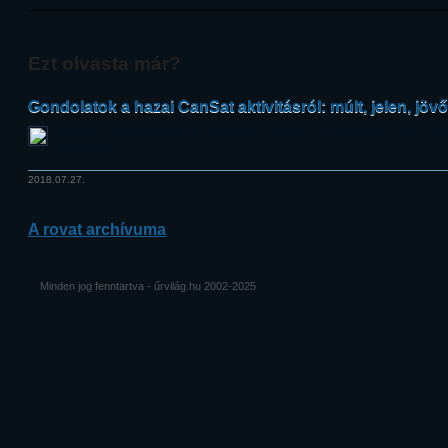
Ezt olvasta már?
Gondolatok a hazai CanSat aktivitásról: múlt, jelen, jövő
Minden országban gond az űrkutatás területére a jól képzett, erősen mo
biztosítása.
2018.07.27.
A rovat archívuma
Minden jog fenntartva - űrvilág.hu 2002-2025