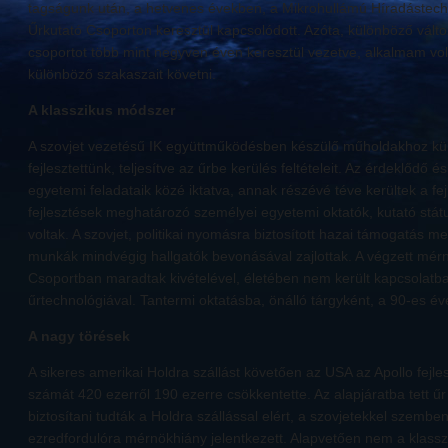
tagságunk után, a hetvenes években, a Mikrohullámú Híradástec
Űrkutató Csoporton keresztül kapcsolódott. Azóta, különböző vál
csoportot több mint negyven éven keresztül vezetve, alkalmam vol
különböző szakaszait követni.
A klasszikus módszer
A szovjet vezetésű IK együttműködésben készülő műholdakhoz k
fejlesztettünk, teljesítve az űrbe kerülés feltételeit. Az érdeklődő é
egyetemi feladataik közé iktatva, annak részévé téve kerültek a fe
fejlesztések meghatározó személyei egyetemi oktatók, kutató stá
voltak. A szovjet, politikai nyomásra biztosított hazai támogatás me
munkák mindvégig hallgatók bevonásával zajlottak. A végzett mér
Csoportban maradtak kivételével, életében nem került kapcsolatba
űrtechnológiával. Tantermi oktatásba, önálló tárgyként, a 90-es év
A nagy törések
A sikeres amerikai Holdra szállást követően az USA az Apollo fej
számát 420 ezerről 190 ezerre csökkentette. Az alapjáratba tett űr 
biztosítani tudták a Holdra szállással elért, a szovjetekkel szemben
ezredfordulóra mérnökhiány jelentkezett. Alapvetően nem a klassz