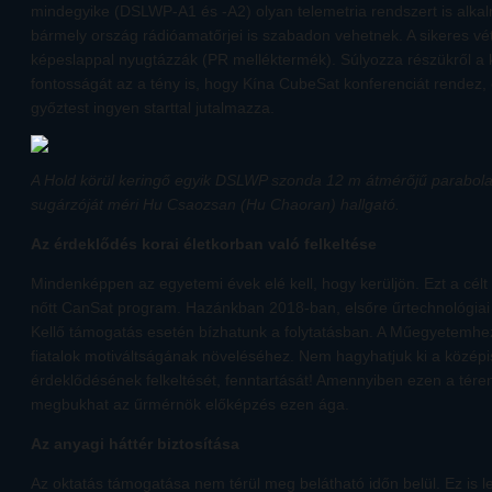
mindegyike (DSLWP-A1 és -A2) olyan telemetria rendszert is alkalm
bármely ország rádióamatőrjei is szabadon vehetnek. A sikeres vé
képeslappal nyugtázzák (PR melléktermék). Súlyozza részükről a
fontosságát az a tény is, hogy Kína CubeSat konferenciát rendez, öt
győztest ingyen starttal jutalmazza.
A Hold körül keringő egyik DSLWP szonda 12 m átmérőjű parabol
sugárzóját méri Hu Csaozsan (Hu Chaoran) hallgató.
Az érdeklődés korai életkorban való felkeltése
Mindenképpen az egyetemi évek elé kell, hogy kerüljön. Ezt a célt
nőtt CanSat program. Hazánkban 2018-ban, elsőre űrtechnológiai v
Kellő támogatás esetén bízhatunk a folytatásban. A Műegyetemhez
fiatalok motiváltságának növeléséhez. Nem hagyhatjuk ki a középi
érdeklődésének felkeltését, fenntartását! Amennyiben ezen a tére
megbukhat az űrmérnök előképzés ezen ága.
Az anyagi háttér biztosítása
Az oktatás támogatása nem térül meg belátható időn belül. Ez is 