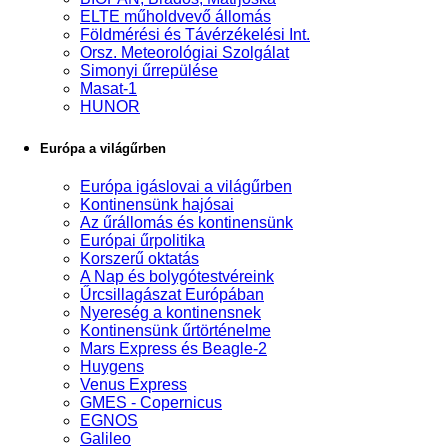
ELTE műholdvevő állomás
Földmérési és Távérzékelési Int.
Orsz. Meteorológiai Szolgálat
Simonyi űrrepülése
Masat-1
HUNOR
Európa a világűrben
Európa igáslovai a világűrben
Kontinensünk hajósai
Az űrállomás és kontinensünk
Európai űrpolitika
Korszerű oktatás
A Nap és bolygótestvéreink
Űrcsillagászat Európában
Nyereség a kontinensnek
Kontinensünk űrtörténelme
Mars Express és Beagle-2
Huygens
Venus Express
GMES - Copernicus
EGNOS
Galileo