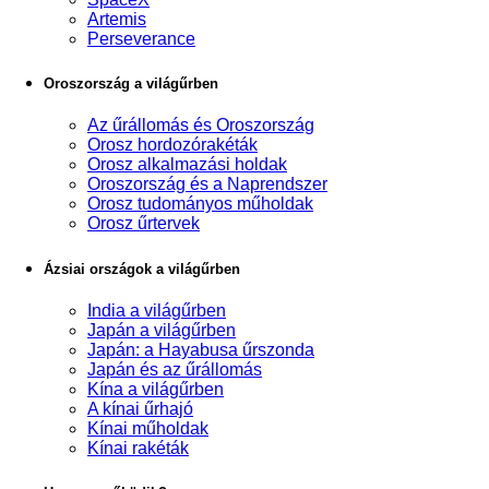
Artemis
Perseverance
Oroszország a világűrben
Az űrállomás és Oroszország
Orosz hordozórakéták
Orosz alkalmazási holdak
Oroszország és a Naprendszer
Orosz tudományos műholdak
Orosz űrtervek
Ázsiai országok a világűrben
India a világűrben
Japán a világűrben
Japán: a Hayabusa űrszonda
Japán és az űrállomás
Kína a világűrben
A kínai űrhajó
Kínai műholdak
Kínai rakéták