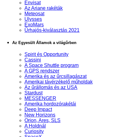
Envisat
Az Ariane rakéták
Meteosat
Ulysses
ExoMars
Űrhajós-kiválasztás 2021
Az Egyesült Államok a világűrben
Spirit és Opportunity
Cassini
A Space Shuttle program
A GPS rendszer
Amerika és az űrcsillagászat
Amerikai távérzékelő műholdak
Az űrállomás és az USA
Stardust
MESSENGER
Amerika hordozórakétái
Deep Impact
New Horizons
Orion, Ares, SLS
A Holdnál
Curiosity
SpaceX