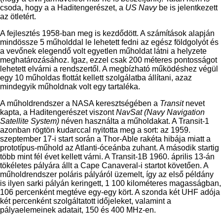
csoda, hogy a a Haditengerészet, a
US Navy
be is jelentkezett
az ötletért.
A fejlesztés 1958-ban meg is kezdődött. A számítások alapján
mindössze 5 műholddal le lehetett fedni az egész földgolyót és
a vevőnek elegendő volt egyetlen műholdat látni a helyzete
meghatározásához. Igaz, ezzel csak 200 méteres pontosságot
lehetett elvárni a rendszertől. A megbízható működéshez végül
egy 10 műholdas flottát kellett szolgálatba állítani, azaz
mindegyik műholdnak volt egy tartaléka.
A műholdrendszer a NASA keresztségében a
Transit
nevet
kapta, a Haditengerészet viszont
NavSat (Navy Navigation
Satellite System)
néven használta a műholdakat. A Transit-1
azonban rögtön kudarccal nyitotta meg a sort: az 1959.
szeptember 17-i start során a Thor-Able rakéta hibája miatt a
prototípus-műhold az Atlanti-óceánba zuhant. A második startig
több mint fél évet kellett várni. A Transit-1B 1960. április 13-án
tökéletes pályára állt a Cape Canaveral-i startot követően. A
műholdrendszer poláris pályáról üzemelt, így az első példány
is ilyen sarki pályán keringett, 1 100 kilométeres magasságban,
106 percenként megtéve egy-egy kört. A szonda két UHF adója
két percenként szolgáltatott időjeleket, valamint a
pályaelemeinek adatait, 150 és 400 MHz-en.