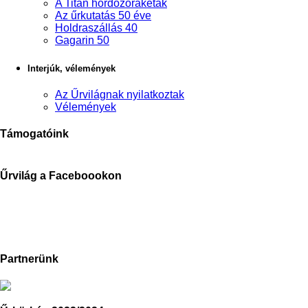
A Titan hordozórakéták
Az űrkutatás 50 éve
Holdraszállás 40
Gagarin 50
Interjúk, vélemények
Az Űrvilágnak nyilatkoztak
Vélemények
Támogatóink
Űrvilág a Faceboookon
Partnerünk