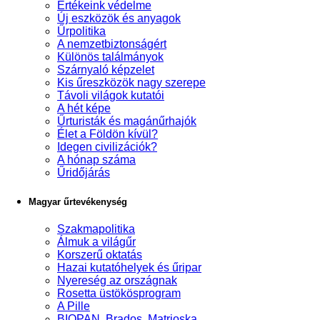
Értékeink védelme
Új eszközök és anyagok
Űrpolitika
A nemzetbiztonságért
Különös találmányok
Szárnyaló képzelet
Kis űreszközök nagy szerepe
Távoli világok kutatói
A hét képe
Űrturisták és magánűrhajók
Élet a Földön kívül?
Idegen civilizációk?
A hónap száma
Űridőjárás
Magyar űrtevékenység
Szakmapolitika
Álmuk a világűr
Korszerű oktatás
Hazai kutatóhelyek és űripar
Nyereség az országnak
Rosetta üstökösprogram
A Pille
BIOPAN, Brados, Matrjoska