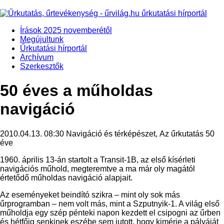
Írások 2025 novemberétől
Megújultunk
Űrkutatási hírportál
Archívum
Szerkesztők
50 éves a műholdas
navigáció
2010.04.13. 08:30
Navigáció és térképészet, Az űrkutatás 50
éve
1960. április 13-án startolt a Transit-1B, az első kísérleti
navigációs műhold, megteremtve a ma már oly magától
értetődő műholdas navigáció alapjait.
Az eseményeket beindító szikra – mint oly sok más
űrprogramban – nem volt más, mint a Szputnyik-1. A világ első
műholdja egy szép pénteki napon kezdett el csipogni az űrben
és hétfőig senkinek eszébe sem jutott, hogy kimérje a pályáját