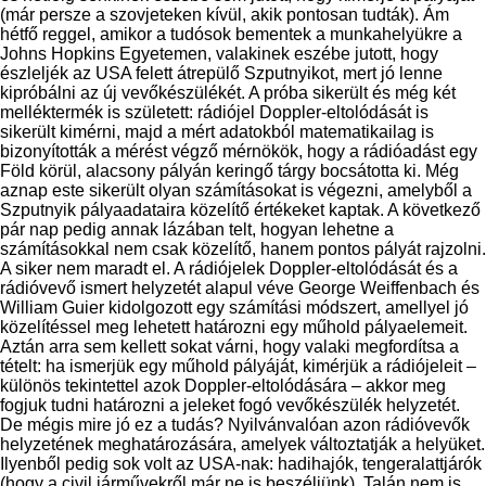
(már persze a szovjeteken kívül, akik pontosan tudták). Ám
hétfő reggel, amikor a tudósok bementek a munkahelyükre a
Johns Hopkins Egyetemen, valakinek eszébe jutott, hogy
észleljék az USA felett átrepülő Szputnyikot, mert jó lenne
kipróbálni az új vevőkészülékét. A próba sikerült és még két
melléktermék is született: rádiójel Doppler-eltolódását is
sikerült kimérni, majd a mért adatokból matematikailag is
bizonyították a mérést végző mérnökök, hogy a rádióadást egy
Föld körül, alacsony pályán keringő tárgy bocsátotta ki. Még
aznap este sikerült olyan számításokat is végezni, amelyből a
Szputnyik pályaadataira közelítő értékeket kaptak. A következő
pár nap pedig annak lázában telt, hogyan lehetne a
számításokkal nem csak közelítő, hanem pontos pályát rajzolni.
A siker nem maradt el. A rádiójelek Doppler-eltolódását és a
rádióvevő ismert helyzetét alapul véve George Weiffenbach és
William Guier kidolgozott egy számítási módszert, amellyel jó
közelítéssel meg lehetett határozni egy műhold pályaelemeit.
Aztán arra sem kellett sokat várni, hogy valaki megfordítsa a
tételt: ha ismerjük egy műhold pályáját, kimérjük a rádiójeleit –
különös tekintettel azok Doppler-eltolódására – akkor meg
fogjuk tudni határozni a jeleket fogó vevőkészülék helyzetét.
De mégis mire jó ez a tudás? Nyilvánvalóan azon rádióvevők
helyzetének meghatározására, amelyek változtatják a helyüket.
Ilyenből pedig sok volt az USA-nak: hadihajók, tengeralattjárók
(hogy a civil járművekről már ne is beszéljünk). Talán nem is