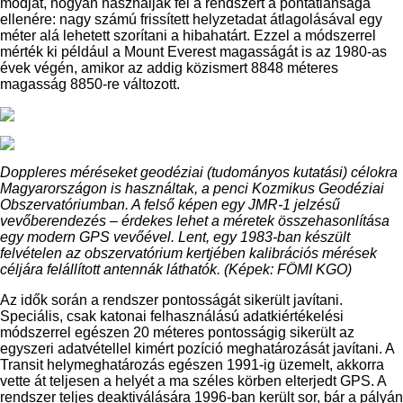
módját, hogyan használják fel a rendszert a pontatlansága
ellenére: nagy számú frissített helyzetadat átlagolásával egy
méter alá lehetett szorítani a hibahatárt. Ezzel a módszerrel
mérték ki például a Mount Everest magasságát is az 1980-as
évek végén, amikor az addig közismert 8848 méteres
magasság 8850-re változott.
Doppleres méréseket geodéziai (tudományos kutatási) célokra
Magyarországon is használtak, a penci Kozmikus Geodéziai
Obszervatóriumban. A felső képen egy JMR-1 jelzésű
vevőberendezés – érdekes lehet a méretek összehasonlítása
egy modern GPS vevőével. Lent, egy 1983-ban készült
felvételen az obszervatórium kertjében kalibrációs mérések
céljára felállított antennák láthatók. (Képek: FÖMI KGO)
Az idők során a rendszer pontosságát sikerült javítani.
Speciális, csak katonai felhasználású adatkiértékelési
módszerrel egészen 20 méteres pontosságig sikerült az
egyszeri adatvétellel kimért pozíció meghatározását javítani. A
Transit helymeghatározás egészen 1991-ig üzemelt, akkorra
vette át teljesen a helyét a ma széles körben elterjedt GPS. A
rendszer teljes deaktiválására 1996-ban került sor, bár a pályán