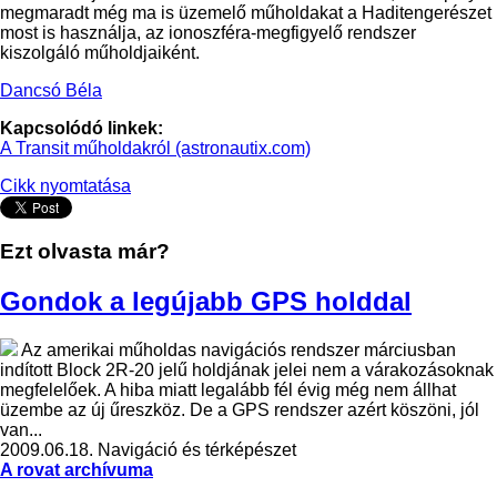
megmaradt még ma is üzemelő műholdakat a Haditengerészet
most is használja, az ionoszféra-megfigyelő rendszer
kiszolgáló műholdjaiként.
Dancsó Béla
Kapcsolódó linkek:
A Transit műholdakról (astronautix.com)
Cikk nyomtatása
Ezt olvasta már?
Gondok a legújabb GPS holddal
Az amerikai műholdas navigációs rendszer márciusban
indított Block 2R-20 jelű holdjának jelei nem a várakozásoknak
megfelelőek. A hiba miatt legalább fél évig még nem állhat
üzembe az új űreszköz. De a GPS rendszer azért köszöni, jól
van...
2009.06.18.
Navigáció és térképészet
A rovat archívuma