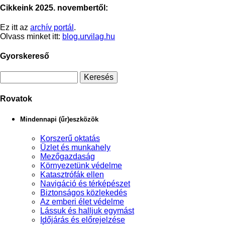
Cikkeink 2025. novembertől:
Ez itt az
archív portál
.
Olvass minket itt:
blog.urvilag.hu
Gyorskereső
Rovatok
Mindennapi (űr)eszközök
Korszerű oktatás
Üzlet és munkahely
Mezőgazdaság
Környezetünk védelme
Katasztrófák ellen
Navigáció és térképészet
Biztonságos közlekedés
Az emberi élet védelme
Lássuk és halljuk egymást
Időjárás és előrejelzése