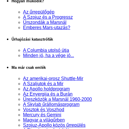
Hogyan működik?
Az űrrepülőgép
A Szojuz és a Progressz
Űrszondák a Marsnál
Emberes Mars-utazás?
Űrhajózási katasztrófák
A Columbia utolsó útja
Minden jó, ha a vége jó...
Ma már csak emlék
Az amerikai-orosz Shuttle-Mir
A Szaljutok és a Mir
Az Apollo holdprogram
Az Enyergija és a Burán
Űreszközök a Marsnál 1960-2000
A Skylab űrállomásprogram
Vosztok és Voszhod
Mercury és Gemini
Magyar a világűrben
Szojuz-Apollo közös űrrepülés