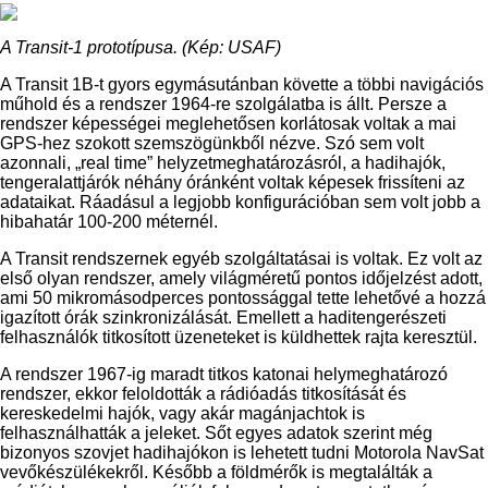
A Transit-1 prototípusa. (Kép: USAF)
A Transit 1B-t gyors egymásutánban követte a többi navigációs
műhold és a rendszer 1964-re szolgálatba is állt. Persze a
rendszer képességei meglehetősen korlátosak voltak a mai
GPS-hez szokott szemszögünkből nézve. Szó sem volt
azonnali, „real time” helyzetmeghatározásról, a hadihajók,
tengeralattjárók néhány óránként voltak képesek frissíteni az
adataikat. Ráadásul a legjobb konfigurációban sem volt jobb a
hibahatár 100-200 méternél.
A Transit rendszernek egyéb szolgáltatásai is voltak. Ez volt az
első olyan rendszer, amely világméretű pontos időjelzést adott,
ami 50 mikromásodperces pontossággal tette lehetővé a hozzá
igazított órák szinkronizálását. Emellett a haditengerészeti
felhasználók titkosított üzeneteket is küldhettek rajta keresztül.
A rendszer 1967-ig maradt titkos katonai helymeghatározó
rendszer, ekkor feloldották a rádióadás titkosítását és
kereskedelmi hajók, vagy akár magánjachtok is
felhasználhatták a jeleket. Sőt egyes adatok szerint még
bizonyos szovjet hadihajókon is lehetett tudni Motorola NavSat
vevőkészülékekről. Később a földmérők is megtalálták a