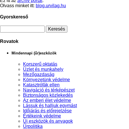
Ez itt az
archív portál
.
Olvass minket itt:
blog.urvilag.hu
Gyorskereső
Rovatok
Mindennapi (űr)eszközök
Korszerű oktatás
Üzlet és munkahely
Mezőgazdaság
Környezetünk védelme
Katasztrófák ellen
Navigáció és térképészet
Biztonságos közlekedés
Az emberi élet védelme
Lássuk és halljuk egymást
Időjárás és előrejelzése
Értékeink védelme
Új eszközök és anyagok
Űrpolitika