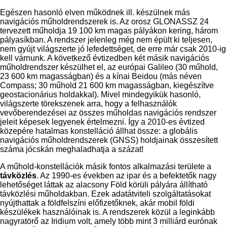
Egészen hasonló elven működnek ill. készülnek más
navigációs műholdrendszerek is. Az orosz GLONASSZ 24
tervezett műholdja 19 100 km magas pályákon kering, három
pályasíkban. A rendszer jelenleg még nem épült ki teljesen,
nem gyújt világszerte jó lefedettséget, de erre már csak 2010-ig
kell várnunk. A következő évtizedben két másik navigációs
műholdrendszer készülhet el, az európai Galileo (30 műhold,
23 600 km magasságban) és a kínai Beidou (más néven
Compass; 30 műhold 21 600 km magasságban, kiegészítve
geostacionárius holdakkal). Mivel mindegyikük hasonló,
világszerte törekszenek arra, hogy a felhasználók
vevőberendezései az összes műholdas navigációs rendszer
jeleit képesek legyenek értelmezni. Így a 2010-es évtized
közepére hatalmas konstelláció állhat össze: a globális
navigációs műholdrendszerek (GNSS) holdjainak összesített
száma jócskán meghaladhatja a százat!
A műhold-konstellációk másik fontos alkalmazási területe a
távközlés
. Az 1990-es években az ipar és a befektetők nagy
lehetőséget láttak az alacsony Föld körüli pályára állítható
távközlési műholdakban. Ezek adatátviteli szolgáltatásokat
nyújthattak a földfelszíni előfizetőknek, akár mobil földi
készülékek használóinak is. A rendszerek közül a leginkább
nagyratörő az Iridium volt, amely több mint 3 milliárd eurónak