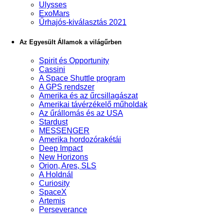
Ulysses
ExoMars
Űrhajós-kiválasztás 2021
Az Egyesült Államok a világűrben
Spirit és Opportunity
Cassini
A Space Shuttle program
A GPS rendszer
Amerika és az űrcsillagászat
Amerikai távérzékelő műholdak
Az űrállomás és az USA
Stardust
MESSENGER
Amerika hordozórakétái
Deep Impact
New Horizons
Orion, Ares, SLS
A Holdnál
Curiosity
SpaceX
Artemis
Perseverance