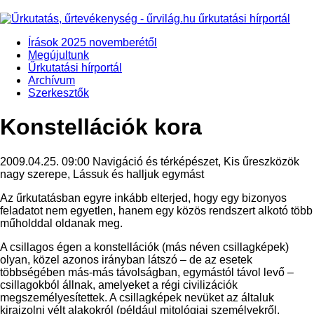
Írások 2025 novemberétől
Megújultunk
Űrkutatási hírportál
Archívum
Szerkesztők
Konstellációk kora
2009.04.25. 09:00
Navigáció és térképészet, Kis űreszközök
nagy szerepe, Lássuk és halljuk egymást
Az űrkutatásban egyre inkább elterjed, hogy egy bizonyos
feladatot nem egyetlen, hanem egy közös rendszert alkotó több
műholddal oldanak meg.
A csillagos égen a konstellációk (más néven csillagképek)
olyan, közel azonos irányban látszó – de az esetek
többségében más-más távolságban, egymástól távol levő –
csillagokból állnak, amelyeket a régi civilizációk
megszemélyesítettek. A csillagképek nevüket az általuk
kirajzolni vélt alakokról (például mitológiai személyekről,