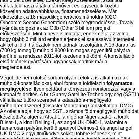
műholdat üzemeltet. Ezeket főleg közlekedési, szállítási
vállalatok használják a járműveik és egységeik közötti
közvetlen adattovábbításra, flottamenedzselésre. Már
elkészültek a 18 második generációs műholdra (O2G,
Orbcomm Second Generation) szóló megrendeléssel. Tavaly
nyár óta dolgoznak az O3b (Other 3 billion) projekt
előkészítésén. Mint a neve is mutatja, ennek célja az volna,
hogy újabb 3 milliárd embert érjenek el szélessávú internettel,
akiket a földi hálózatok nem tudnak kiszolgálni. A 16 darab kis
(700 kg tömegű) műhold 8000 km magas egyenlítői pályára
kerülne, a rendszer 2011-től kezdene működni. A konstelláció
első felének gyártására ugyancsak leadták már a
megrendelést.
Végül, de nem utolsó sorban olyan célokra is alkalmaznak
műhold-konstellációkat, ahol fontos a földfelszín
folyamatos
megfigyelése
. Ilyen például a környezeti monitorozás, vagy a
katonai felderítés. A brit Surrey Satellite Technology cég (SSTL)
vállalta az úttörő szerepet a katasztrófa-megfigyelő
műholdrendszerrel (Disaster Monitoring Constellation, DMC).
Az ötlet alapja, hogy az SSTL számos földmegfigyelő műholdat
készített. Az algériai Alsat-1, a nigériai Nigeriasat-1, a török
Bilsat-1, a kínai Beijing-1, az angol UK-DMC-1, valamint a
hamarosan pályára kerülő spanyol Deimos-1 és angol angol
UK-DMC-2 együttműködve sokkal többre képesek, mint