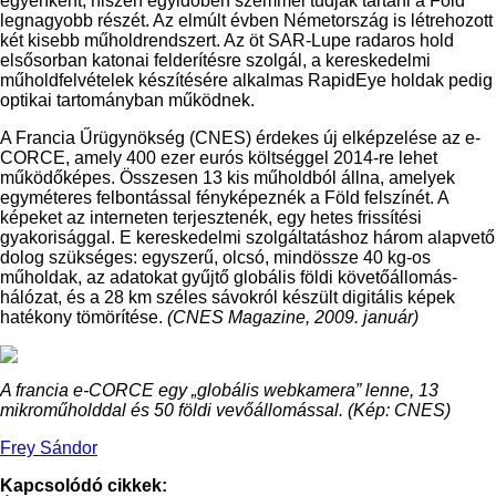
egyenként, hiszen egyidőben szemmel tudják tartani a Föld
legnagyobb részét. Az elmúlt évben Németország is létrehozott
két kisebb műholdrendszert. Az öt SAR-Lupe radaros hold
elsősorban katonai felderítésre szolgál, a kereskedelmi
műholdfelvételek készítésére alkalmas RapidEye holdak pedig
optikai tartományban működnek.
A Francia Űrügynökség (CNES) érdekes új elképzelése az e-
CORCE, amely 400 ezer eurós költséggel 2014-re lehet
működőképes. Összesen 13 kis műholdból állna, amelyek
egyméteres felbontással fényképeznék a Föld felszínét. A
képeket az interneten terjesztenék, egy hetes frissítési
gyakorisággal. E kereskedelmi szolgáltatáshoz három alapvető
dolog szükséges: egyszerű, olcsó, mindössze 40 kg-os
műholdak, az adatokat gyűjtő globális földi követőállomás-
hálózat, és a 28 km széles sávokról készült digitális képek
hatékony tömörítése.
(CNES Magazine, 2009. január)
A francia e-CORCE egy „globális webkamera” lenne, 13
mikroműholddal és 50 földi vevőállomással. (Kép: CNES)
Frey Sándor
Kapcsolódó cikkek: