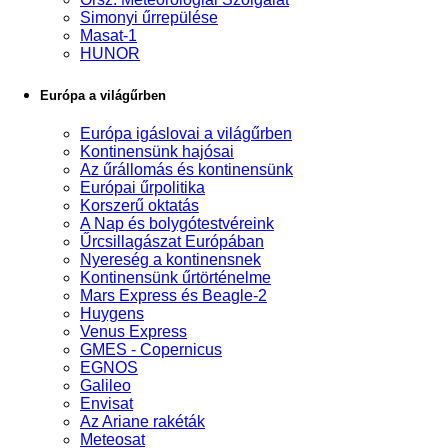
Simonyi űrrepülése
Masat-1
HUNOR
Európa a világűrben
Európa igáslovai a világűrben
Kontinensünk hajósai
Az űrállomás és kontinensünk
Európai űrpolitika
Korszerű oktatás
A Nap és bolygótestvéreink
Űrcsillagászat Európában
Nyereség a kontinensnek
Kontinensünk űrtörténelme
Mars Express és Beagle-2
Huygens
Venus Express
GMES - Copernicus
EGNOS
Galileo
Envisat
Az Ariane rakéták
Meteosat