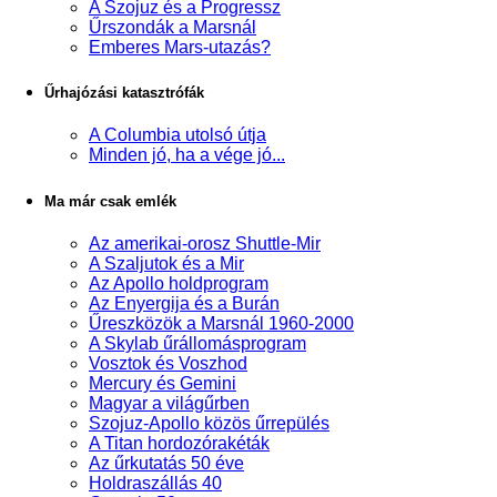
A Szojuz és a Progressz
Űrszondák a Marsnál
Emberes Mars-utazás?
Űrhajózási katasztrófák
A Columbia utolsó útja
Minden jó, ha a vége jó...
Ma már csak emlék
Az amerikai-orosz Shuttle-Mir
A Szaljutok és a Mir
Az Apollo holdprogram
Az Enyergija és a Burán
Űreszközök a Marsnál 1960-2000
A Skylab űrállomásprogram
Vosztok és Voszhod
Mercury és Gemini
Magyar a világűrben
Szojuz-Apollo közös űrrepülés
A Titan hordozórakéták
Az űrkutatás 50 éve
Holdraszállás 40