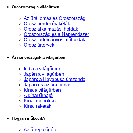
Oroszország a világűrben
Az űrállomás és Oroszország
Orosz hordozórakéták
Orosz alkalmazási holdak
Oroszország és a Naprendszer
Orosz tudományos műholdak
Orosz űrtervek
Ázsiai országok a világűrben
India a világűrben
Japán a világűrben
Japán: a Hayabusa űrszonda
Japán és az űrállomás
Kína a világűrben
A kínai űrhajó
Kínai műholdak
Kínai rakéták
Hogyan működik?
Az űrrepülőgép