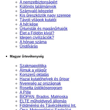
A nemzetbiztonságért
Különös találmányok
Szárnyaló képzelet
Kis űreszközök nagy szerepe
Távoli világok kutatói
A hét képe
Űrturisták és magánűrhajók
Élet a Földön kívül?
Idegen civilizációk?
A hónap száma
Űridőjárás
Magyar űrtevékenység
Szakmapolitika
Álmuk a világűr
Korszerű oktatás
Hazai kutatóhelyek és űripar
Nyereség az országnak
Rosetta üstökösprogram
A Pille
BIOPAN, Brados, Matrjoska
ELTE műholdvevő állomás
Földmérési és Távérzékelési Int.
Orsz. Meteorológiai Szolgálat