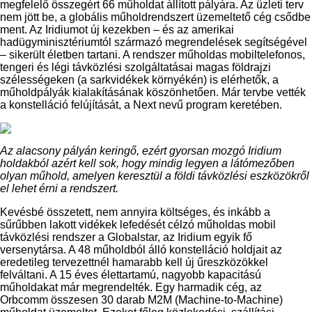
megfelelő összegért 66 műholdat állított pályára. Az üzleti terv
nem jött be, a globális műholdrendszert üzemeltető cég csődbe
ment. Az Iridiumot új kezekben – és az amerikai
hadügyminisztériumtól származó megrendelések segítségével
– sikerült életben tartani. A rendszer műholdas mobiltelefonos,
tengeri és légi távközlési szolgáltatásai magas földrajzi
szélességeken (a sarkvidékek környékén) is elérhetők, a
műholdpályák kialakításának köszönhetően. Már tervbe vették
a konstelláció felújítását, a Next nevű program keretében.
Az alacsony pályán keringő, ezért gyorsan mozgó Iridium
holdakból azért kell sok, hogy mindig legyen a látómezőben
olyan műhold, amelyen keresztül a földi távközlési eszközökről
el lehet érni a rendszert.
Kevésbé összetett, nem annyira költséges, és inkább a
sűrűbben lakott vidékek lefedését célzó műholdas mobil
távközlési rendszer a Globalstar, az Iridium egyik fő
versenytársa. A 48 műholdból álló konstelláció holdjait az
eredetileg tervezettnél hamarabb kell új űreszközökkel
felváltani. A 15 éves élettartamú, nagyobb kapacitású
műholdakat már megrendelték. Egy harmadik cég, az
Orbcomm összesen 30 darab M2M (Machine-to-Machine)