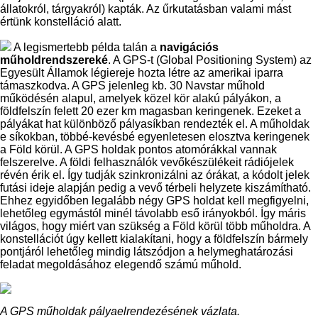
állatokról, tárgyakról) kapták. Az űrkutatásban valami mást
értünk konstelláció alatt.
A legismertebb példa talán a
navigációs
műholdrendszereké
. A GPS-t (Global Positioning System) az
Egyesült Államok légiereje hozta létre az amerikai iparra
támaszkodva. A GPS jelenleg kb. 30 Navstar műhold
működésén alapul, amelyek közel kör alakú pályákon, a
földfelszín felett 20 ezer km magasban keringenek. Ezeket a
pályákat hat különböző pályasíkban rendezték el. A műholdak
e síkokban, többé-kevésbé egyenletesen elosztva keringenek
a Föld körül. A GPS holdak pontos atomórákkal vannak
felszerelve. A földi felhasználók vevőkészülékeit rádiójelek
révén érik el. Így tudják szinkronizálni az órákat, a kódolt jelek
futási ideje alapján pedig a vevő térbeli helyzete kiszámítható.
Ehhez egyidőben legalább négy GPS holdat kell megfigyelni,
lehetőleg egymástól minél távolabb eső irányokból. Így máris
világos, hogy miért van szükség a Föld körül több műholdra. A
konstellációt úgy kellett kialakítani, hogy a földfelszín bármely
pontjáról lehetőleg mindig látszódjon a helymeghatározási
feladat megoldásához elegendő számú műhold.
A GPS műholdak pályaelrendezésének vázlata.