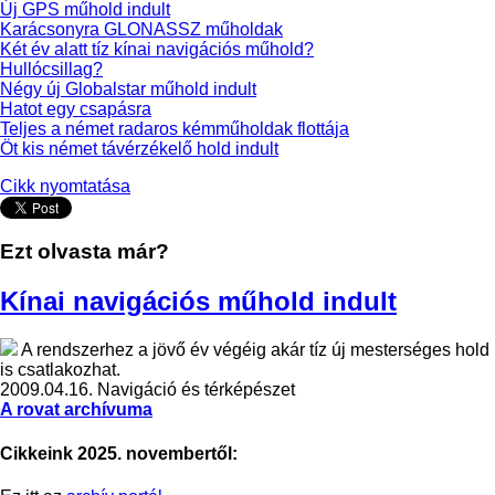
Új GPS műhold indult
Karácsonyra GLONASSZ műholdak
Két év alatt tíz kínai navigációs műhold?
Hullócsillag?
Négy új Globalstar műhold indult
Hatot egy csapásra
Teljes a német radaros kémműholdak flottája
Öt kis német távérzékelő hold indult
Cikk nyomtatása
Ezt olvasta már?
Kínai navigációs műhold indult
A rendszerhez a jövő év végéig akár tíz új mesterséges hold
is csatlakozhat.
2009.04.16.
Navigáció és térképészet
A rovat archívuma
Cikkeink 2025. novembertől: