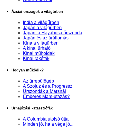
Ázsiai országok a világűrben
India a világűrben
Japán a világűrben
Japán: a Hayabusa űrszonda
Japán és az űrállomás
Kína a világűrben
A kínai űrhajó
Kínai műholdak
Kínai rakéták
Hogyan működik?
Az űrrepülőgép
A Szojuz és a Progressz
Űrszondák a Marsnál
Emberes Mars-utazás?
Űrhajózási katasztrófák
A Columbia utolsó útja
Minden jó, ha a vége jó...