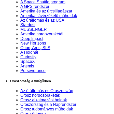
A Space Shuttle program
A GPS rendszer
Amerika és az űrcsillagászat
Amerikai távérzékelő műholdak
Az űrállomás és az USA
Stardust
MESSENGER
Amerika hordozórakétái
Deep Impact
New Horizons
Orion, Ares, SLS
A Holdnál
Curiosity
SpaceX
Artemis
Perseverance
Oroszország a világűrben
Az űrállomás és Oroszország
Orosz hordozórakéták
Orosz alkalmazási holdak
Oroszország és a Naprendszer
Orosz tudományos műholdak
Orosz űrtervek