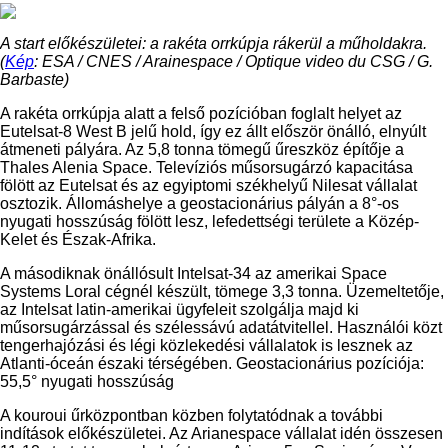
A start előkészületei: a rakéta orrkúpja rákerül a műholdakra.
(
Kép
: ESA / CNES / Arainespace / Optique video du CSG / G.
Barbaste)
A rakéta orrkúpja alatt a felső pozícióban foglalt helyet az
Eutelsat-8 West B jelű hold, így ez állt először önálló, elnyúlt
átmeneti pályára. Az 5,8 tonna tömegű űreszköz építője a
Thales Alenia Space. Televíziós műsorsugárzó kapacitása
fölött az Eutelsat és az egyiptomi székhelyű Nilesat vállalat
osztozik. Állomáshelye a geostacionárius pályán a 8°-os
nyugati hosszúság fölött lesz, lefedettségi területe a Közép-
Kelet és Észak-Afrika.
A másodiknak önállósult Intelsat-34 az amerikai Space
Systems Loral cégnél készült, tömege 3,3 tonna. Üzemeltetője,
az Intelsat latin-amerikai ügyfeleit szolgálja majd ki
műsorsugárzással és szélessávú adatátvitellel. Használói közt
tengerhajózási és légi közlekedési vállalatok is lesznek az
Atlanti-óceán északi térségében. Geostacionárius pozíciója:
55,5° nyugati hosszúság
A kouroui űrközpontban közben folytatódnak a további
indítások előkészületei. Az Arianespace vállalat idén összesen