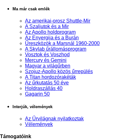
Ma már csak emlék
Az amerikai-orosz Shuttle-Mir
A Szaljutok és a Mir
Az Apollo holdprogram
Az Enyergija és a Burán
Űreszközök a Marsnál 1960-2000
A Skylab űrállomásprogram
Vosztok és Voszhod
Mercury és Gemini
Magyar a világűrben
Szojuz-Apollo közös űrrepülés
A Titan hordozórakéták
Az űrkutatás 50 éve
Holdraszállás 40
Gagarin 50
Interjúk, vélemények
Az Űrvilágnak nyilatkoztak
Vélemények
Támogatóink