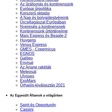
Az űrállomás és kontinensünk
Európai űrpolitika
Korszerű oktatás
A Nap és bolygótestvéreink
Űrcsillagászat Európában
Nyereség a kontinensnek
Kontinensünk űrtörténelme
Mars Express és Beagle-2
Huygens
Venus Express
GMES - Copernicus
EGNOS
Galileo
Envisat
Az Ariane rakéták
Meteosat
Ulysses
ExoMars
Űrhajós-kiválasztás 2021
Az Egyesült Államok a világűrben
Spirit és Opportunity
Cassini