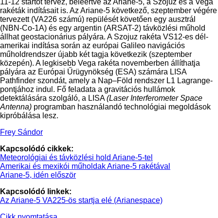
11-12 startot tervez, beleértve az Ariane-5, a Szojuz és a Vega
rakéták indításait is. Az Ariane-5 következő, szeptember végére
tervezett (VA226 számú) repülését követően egy ausztrál
(NBN-Co-1A) és egy argentin (ARSAT-2) távközlési műhold
állhat geostacionárius pályára. A Szojuz rakéta VS12-es dél-
amerikai indítása során az európai Galileo navigációs
műholdrendszer újabb két tagja következik (szeptember
közepén). A legkisebb Vega rakéta novemberben állíthatja
pályára az Európai Űrügynökség (ESA) számára LISA
Pathfinder szondát, amely a Nap–Föld rendszer L1 Lagrange-
pontjához indul. Fő feladata a gravitációs hullámok
detektálására szolgáló, a LISA
(Laser Interferometer Space
Antenna)
programban használandó technológiai megoldások
kipróbálása lesz.
Frey Sándor
Kapcsolódó cikkek:
Meteorológiai és távközlési hold Ariane-5-tel
Amerikai és mexikói műholdak Ariane-5 rakétával
Ariane-5, idén először
Kapcsolódó linkek:
Az Ariane-5 VA225-ös startja elé (Arianespace)
Cikk nyomtatása