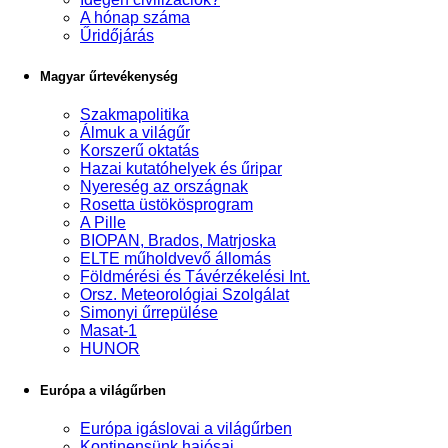
A hónap száma
Űridőjárás
Magyar űrtevékenység
Szakmapolitika
Álmuk a világűr
Korszerű oktatás
Hazai kutatóhelyek és űripar
Nyereség az országnak
Rosetta üstökösprogram
A Pille
BIOPAN, Brados, Matrjoska
ELTE műholdvevő állomás
Földmérési és Távérzékelési Int.
Orsz. Meteorológiai Szolgálat
Simonyi űrrepülése
Masat-1
HUNOR
Európa a világűrben
Európa igáslovai a világűrben
Kontinensünk hajósai