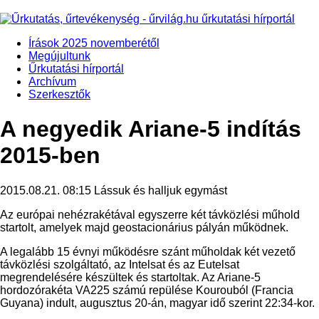
Írások 2025 novemberétől
Megújultunk
Űrkutatási hírportál
Archívum
Szerkesztők
A negyedik Ariane-5 indítás
2015-ben
2015.08.21. 08:15
Lássuk és halljuk egymást
Az európai nehézrakétával egyszerre két távközlési műhold
startolt, amelyek majd geostacionárius pályán működnek.
A legalább 15 évnyi működésre szánt műholdak két vezető
távközlési szolgáltató, az Intelsat és az Eutelsat
megrendelésére készültek és startoltak. Az Ariane-5
hordozórakéta VA225 számú repülése Kourouból (Francia
Guyana) indult, augusztus 20-án, magyar idő szerint 22:34-kor.