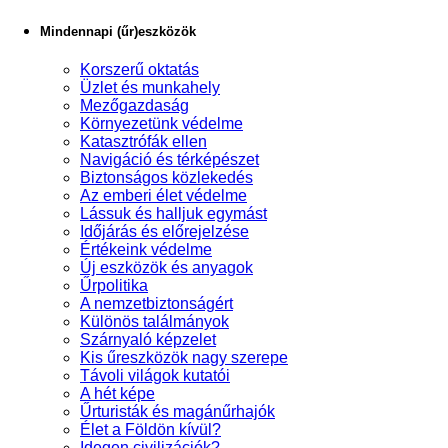
Mindennapi (űr)eszközök
Korszerű oktatás
Üzlet és munkahely
Mezőgazdaság
Környezetünk védelme
Katasztrófák ellen
Navigáció és térképészet
Biztonságos közlekedés
Az emberi élet védelme
Lássuk és halljuk egymást
Időjárás és előrejelzése
Értékeink védelme
Új eszközök és anyagok
Űrpolitika
A nemzetbiztonságért
Különös találmányok
Szárnyaló képzelet
Kis űreszközök nagy szerepe
Távoli világok kutatói
A hét képe
Űrturisták és magánűrhajók
Élet a Földön kívül?
Idegen civilizációk?