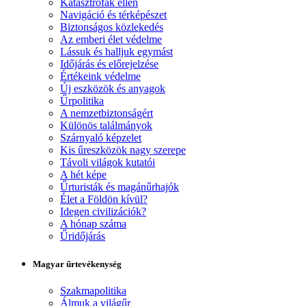
Katasztrófák ellen
Navigáció és térképészet
Biztonságos közlekedés
Az emberi élet védelme
Lássuk és halljuk egymást
Időjárás és előrejelzése
Értékeink védelme
Új eszközök és anyagok
Űrpolitika
A nemzetbiztonságért
Különös találmányok
Szárnyaló képzelet
Kis űreszközök nagy szerepe
Távoli világok kutatói
A hét képe
Űrturisták és magánűrhajók
Élet a Földön kívül?
Idegen civilizációk?
A hónap száma
Űridőjárás
Magyar űrtevékenység
Szakmapolitika
Álmuk a világűr