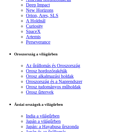
Deep Impact
New Horizons
Orion, Ares, SLS
A Holdnál
Curiosity
SpaceX
Artemis
Perseverance
Oroszország a világűrben
Az űrállomás és Oroszország
Orosz hordozórakéták
Orosz alkalmazási holdak
Oroszország és a Naprendszer
Orosz tudományos műholdak
Orosz űrtervek
Ázsiai országok a világűrben
India a világűrben
Japán a világűrben
Japán: a Hayabusa űrszonda
Japán és az űrállomás