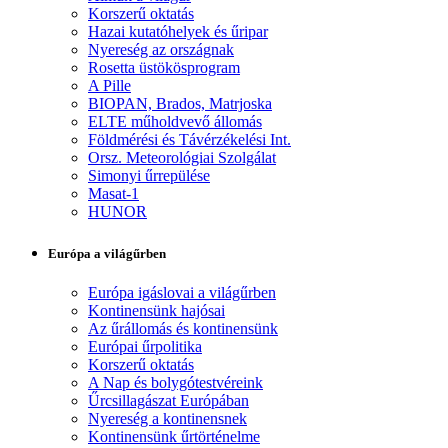
Korszerű oktatás
Hazai kutatóhelyek és űripar
Nyereség az országnak
Rosetta üstökösprogram
A Pille
BIOPAN, Brados, Matrjoska
ELTE műholdvevő állomás
Földmérési és Távérzékelési Int.
Orsz. Meteorológiai Szolgálat
Simonyi űrrepülése
Masat-1
HUNOR
Európa a világűrben
Európa igáslovai a világűrben
Kontinensünk hajósai
Az űrállomás és kontinensünk
Európai űrpolitika
Korszerű oktatás
A Nap és bolygótestvéreink
Űrcsillagászat Európában
Nyereség a kontinensnek
Kontinensünk űrtörténelme