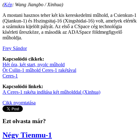
(
Kép
: Wang Jiangbo / Xinhua)
A mostani hasznos teher két kis kereskedelmi műhold, a Csienkun-1
(Qiankun-1) és Hszingsitaj-16 (Xingshidai-16) volt, amelyek elérték
a számukra kijelölt pályát. Az első a CSpace cég technológia
kísérleti űreszköze, a második az ADASpace földmegfigyelő
műholdja.
Frey Sándor
Kapcsolódó cikkek:
Hét óra, két start, nyolc műhold
Öt Csilin-1 műhold Ceres-1 rakétával
Ceres-1
Kapcsolódó linkek:
A Ceres-1 rakéta indítása két műholddal (Xinhua)
Cikk nyomtatása
Ezt olvasta már?
Négy Tienmu-1