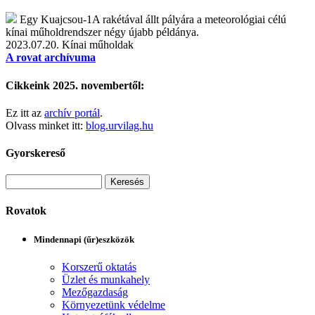
Egy Kuajcsou-1A rakétával állt pályára a meteorológiai célú
kínai műholdrendszer négy újabb példánya.
2023.07.20.
Kínai műholdak
A rovat archívuma
Cikkeink 2025. novembertől:
Ez itt az
archív portál
.
Olvass minket itt:
blog.urvilag.hu
Gyorskereső
Rovatok
Mindennapi (űr)eszközök
Korszerű oktatás
Üzlet és munkahely
Mezőgazdaság
Környezetünk védelme