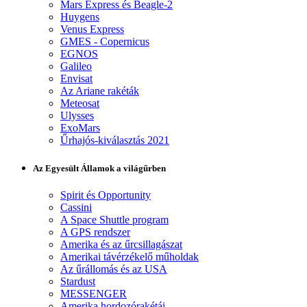
Mars Express és Beagle-2
Huygens
Venus Express
GMES - Copernicus
EGNOS
Galileo
Envisat
Az Ariane rakéták
Meteosat
Ulysses
ExoMars
Űrhajós-kiválasztás 2021
Az Egyesült Államok a világűrben
Spirit és Opportunity
Cassini
A Space Shuttle program
A GPS rendszer
Amerika és az űrcsillagászat
Amerikai távérzékelő műholdak
Az űrállomás és az USA
Stardust
MESSENGER
Amerika hordozórakétái