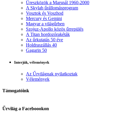
Űreszközök a Marsnál 1960-2000
A Skylab űrállomásprogram
Vosztok és Voszhod
Mercury és Gemini
Magyar a világűrben
Szojuz-Apollo közös űrrepülés
A Titan hordozórakéták
Az űrkutatás 50 éve
Holdraszállás 40
Gagarin 50
Interjúk, vélemények
Az Űrvilágnak nyilatkoztak
Vélemények
Támogatóink
Űrvilág a Faceboookon