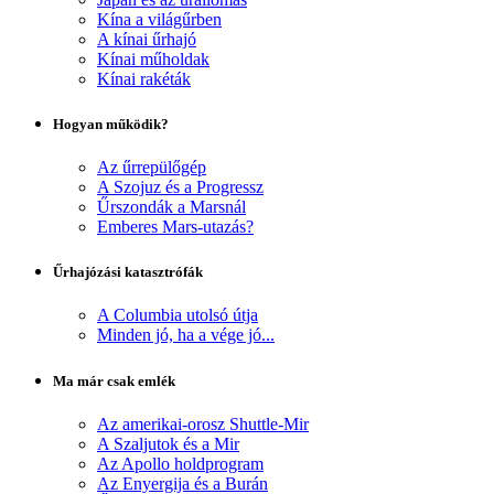
Kína a világűrben
A kínai űrhajó
Kínai műholdak
Kínai rakéták
Hogyan működik?
Az űrrepülőgép
A Szojuz és a Progressz
Űrszondák a Marsnál
Emberes Mars-utazás?
Űrhajózási katasztrófák
A Columbia utolsó útja
Minden jó, ha a vége jó...
Ma már csak emlék
Az amerikai-orosz Shuttle-Mir
A Szaljutok és a Mir
Az Apollo holdprogram
Az Enyergija és a Burán