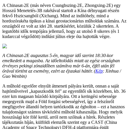
A Chinasat-2E (más néven Csunghszing-2E, Zhongxing-2E) egy
Hosszú Menetelés-3B rakétával startolt a Kína délnyugati részén
fekvő Hszicsangból (Xichang). Mind az indítóhely, mind a
hordozórakéta tipikus a kínai geostacionárius műholdak számára. Az
országból ez volt az idei 28. startkísérlet, közülük 2 sikertelen. A
legutóbbi idők tempójára jellemző, hogy az utolsó 8 sikeres (és 1
kudarccal végződött) indítást július eleje óta hajtották végre.
A Chinasat-2E augusztus 5-én, magyar idő szerint 18:30-kor
emelkedett a magasba. Az időeltolódás miatt az egész országban
érvényes pekingi zónaidőben számítva már 6-án, éjfél után fél
órával történt az esemény, ezért az éjszakai háttér. (
Kép
: Xinhua /
Guo Wenbin)
A műhold egyelőre elnyúlt átmeneti pályára került, onnan a saját
hajtóműveivel „kapaszkodik fel” az egyenlítői sík közelében, kb. 36
ezer km magasan húzódó körpályára. Ott a keringési sebessége
megegyezik majd a Föld forgási sebességével, így a felszínről
megfigyelve állandó helyen tartózkodik az égbolton – ezt a hasznos
tulajdonságot számos távközlési műhold kihasználja. Hogy melyik
hosszúsági kör fölé kerül, arról nem szólnak a hírek. Részletes
tájékoztatás híján, külföldi elemzők szerint egy a CAST (China
Academy of Space Technology) DFH-4 platformjára épült