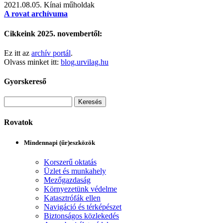
2021.08.05.
Kínai műholdak
A rovat archívuma
Cikkeink 2025. novembertől:
Ez itt az
archív portál
.
Olvass minket itt:
blog.urvilag.hu
Gyorskereső
Rovatok
Mindennapi (űr)eszközök
Korszerű oktatás
Üzlet és munkahely
Mezőgazdaság
Környezetünk védelme
Katasztrófák ellen
Navigáció és térképészet
Biztonságos közlekedés