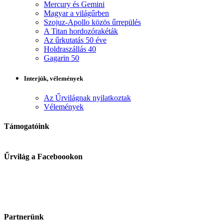
Mercury és Gemini
Magyar a világűrben
Szojuz-Apollo közös űrrepülés
A Titan hordozórakéták
Az űrkutatás 50 éve
Holdraszállás 40
Gagarin 50
Interjúk, vélemények
Az Űrvilágnak nyilatkoztak
Vélemények
Támogatóink
Űrvilág a Faceboookon
Partnerünk