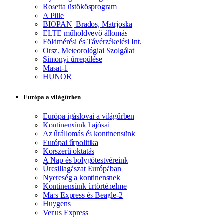
Rosetta üstökösprogram
A Pille
BIOPAN, Brados, Matrjoska
ELTE műholdvevő állomás
Földmérési és Távérzékelési Int.
Orsz. Meteorológiai Szolgálat
Simonyi űrrepülése
Masat-1
HUNOR
Európa a világűrben
Európa igáslovai a világűrben
Kontinensünk hajósai
Az űrállomás és kontinensünk
Európai űrpolitika
Korszerű oktatás
A Nap és bolygótestvéreink
Űrcsillagászat Európában
Nyereség a kontinensnek
Kontinensünk űrtörténelme
Mars Express és Beagle-2
Huygens
Venus Express