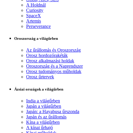
A Holdnál
Curiosity
SpaceX
Artemis
Perseverance
Oroszország a világűrben
Az űrállomás és Oroszország
Orosz hordozórakéták
Orosz alkalmazási holdak
Oroszország és a Naprendszer
Orosz tudományos műholdak
Orosz űrtervek
Ázsiai országok a világűrben
India a világűrben
Japán a világűrben
Japán: a Hayabusa űrszonda
Japán és az űrállomás
Kína a világűrben
A kínai űrhajó
Kínai műholdak