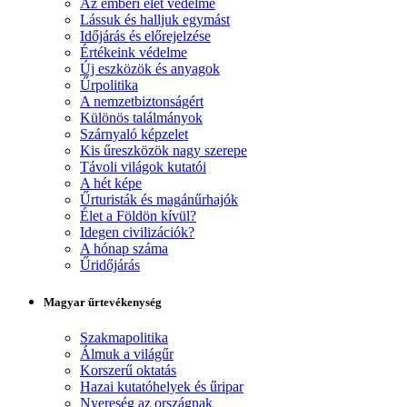
Az emberi élet védelme
Lássuk és halljuk egymást
Időjárás és előrejelzése
Értékeink védelme
Új eszközök és anyagok
Űrpolitika
A nemzetbiztonságért
Különös találmányok
Szárnyaló képzelet
Kis űreszközök nagy szerepe
Távoli világok kutatói
A hét képe
Űrturisták és magánűrhajók
Élet a Földön kívül?
Idegen civilizációk?
A hónap száma
Űridőjárás
Magyar űrtevékenység
Szakmapolitika
Álmuk a világűr
Korszerű oktatás
Hazai kutatóhelyek és űripar
Nyereség az országnak