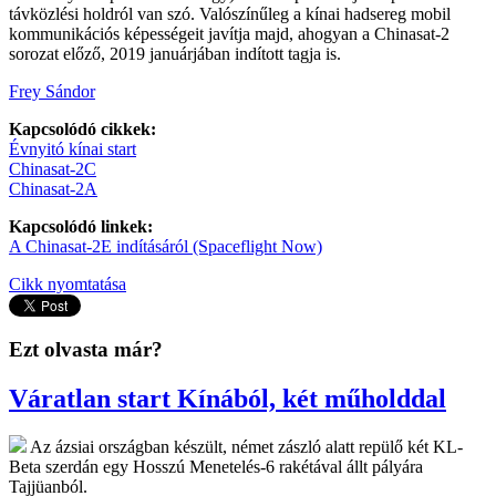
távközlési holdról van szó. Valószínűleg a kínai hadsereg mobil
kommunikációs képességeit javítja majd, ahogyan a Chinasat-2
sorozat előző, 2019 januárjában indított tagja is.
Frey Sándor
Kapcsolódó cikkek:
Évnyitó kínai start
Chinasat-2C
Chinasat-2A
Kapcsolódó linkek:
A Chinasat-2E indításáról (Spaceflight Now)
Cikk nyomtatása
Ezt olvasta már?
Váratlan start Kínából, két műholddal
Az ázsiai országban készült, német zászló alatt repülő két KL-
Beta szerdán egy Hosszú Menetelés-6 rakétával állt pályára
Tajjüanból.