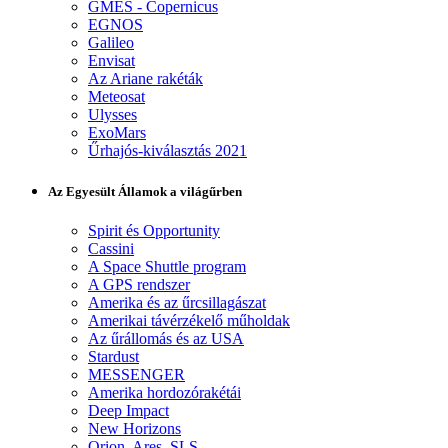
GMES - Copernicus
EGNOS
Galileo
Envisat
Az Ariane rakéták
Meteosat
Ulysses
ExoMars
Űrhajós-kiválasztás 2021
Az Egyesült Államok a világűrben
Spirit és Opportunity
Cassini
A Space Shuttle program
A GPS rendszer
Amerika és az űrcsillagászat
Amerikai távérzékelő műholdak
Az űrállomás és az USA
Stardust
MESSENGER
Amerika hordozórakétái
Deep Impact
New Horizons
Orion, Ares, SLS