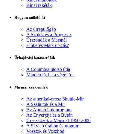
Kínai rakéták
Hogyan működik?
Az űrrepülőgép
A Szojuz és a Progressz
Űrszondák a Marsnál
Emberes Mars-utazás?
Űrhajózási katasztrófák
A Columbia utolsó útja
Minden jó, ha a vége jó...
Ma már csak emlék
Az amerikai-orosz Shuttle-Mir
A Szaljutok és a Mir
Az Apollo holdprogram
Az Enyergija és a Burán
Űreszközök a Marsnál 1960-2000
A Skylab űrállomásprogram
Vosztok és Voszhod