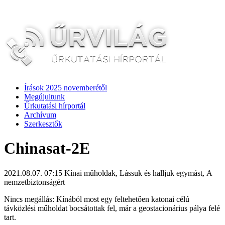
Írások 2025 novemberétől
Megújultunk
Űrkutatási hírportál
Archívum
Szerkesztők
Chinasat-2E
2021.08.07. 07:15
Kínai műholdak, Lássuk és halljuk egymást, A
nemzetbiztonságért
Nincs megállás: Kínából most egy feltehetően katonai célú
távközlési műholdat bocsátottak fel, már a geostacionárius pálya felé
tart.