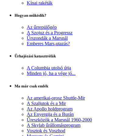
Kínai rakéták
Hogyan működik?
Az űrrepülőgép
A Szojuz és a Progressz
Űrszondák a Marsnál
Emberes Mars-utazás?
Űrhajózási katasztrófák
A Columbia utolsó útja
Minden jó, ha a vége jó...
Ma már csak emlék
Az amerikai-orosz Shuttle-Mir
A Szaljutok és a Mir
Az Apollo holdprogram
Az Enyergija és a Burán
Űreszközök a Marsnál 1960-2000
A Skylab űrállomásprogram
Vosztok és Voszhod