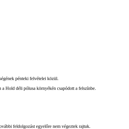
gének pénteki felvételei közül.
a Hold déli pólusa környékén csapódott a felszínbe.
további feldolgozást egyelőre nem végeztek rajtuk.