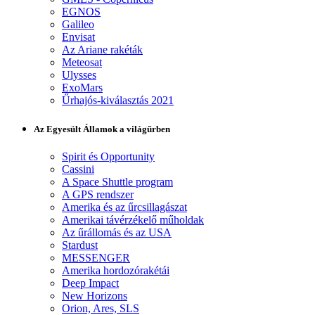
EGNOS
Galileo
Envisat
Az Ariane rakéták
Meteosat
Ulysses
ExoMars
Űrhajós-kiválasztás 2021
Az Egyesült Államok a világűrben
Spirit és Opportunity
Cassini
A Space Shuttle program
A GPS rendszer
Amerika és az űrcsillagászat
Amerikai távérzékelő műholdak
Az űrállomás és az USA
Stardust
MESSENGER
Amerika hordozórakétái
Deep Impact
New Horizons
Orion, Ares, SLS