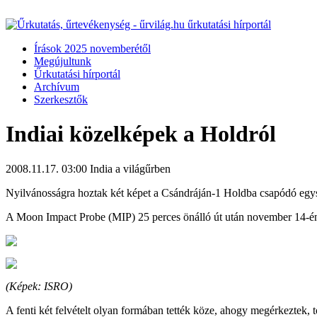
Írások 2025 novemberétől
Megújultunk
Űrkutatási hírportál
Archívum
Szerkesztők
Indiai közelképek a Holdról
2008.11.17. 03:00
India a világűrben
Nyilvánosságra hoztak két képet a Csándráján-1 Holdba csapódó egysé
A Moon Impact Probe (MIP) 25 perces önálló út után november 14-én 
(Képek: ISRO)
A fenti két felvételt olyan formában tették köze, ahogy megérkeztek, 