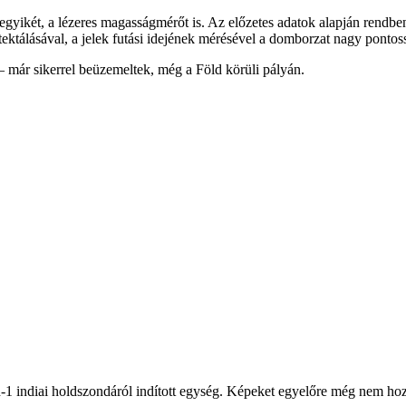
gyikét, a lézeres magasságmérőt is. Az előzetes adatok alapján rendb
ektálásával, a jelek futási idejének mérésével a domborzat nagy pontos
 már sikerrel beüzemeltek, még a Föld körüli pályán.
-1 indiai holdszondáról indított egység. Képeket egyelőre még nem hoz