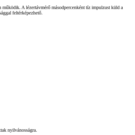
en működik. A lézertávmérő másodpercenként tíz impulzust küld a
sággal feltérképezhető.
tak nyilvánosságra.