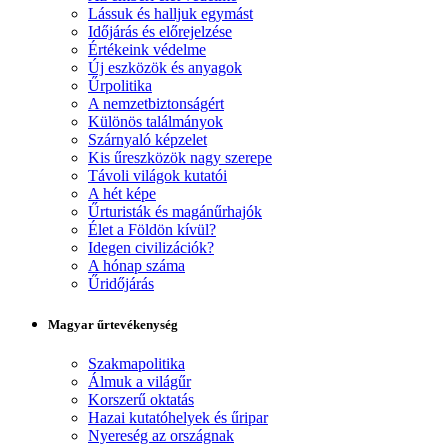
Lássuk és halljuk egymást
Időjárás és előrejelzése
Értékeink védelme
Új eszközök és anyagok
Űrpolitika
A nemzetbiztonságért
Különös találmányok
Szárnyaló képzelet
Kis űreszközök nagy szerepe
Távoli világok kutatói
A hét képe
Űrturisták és magánűrhajók
Élet a Földön kívül?
Idegen civilizációk?
A hónap száma
Űridőjárás
Magyar űrtevékenység
Szakmapolitika
Álmuk a világűr
Korszerű oktatás
Hazai kutatóhelyek és űripar
Nyereség az országnak