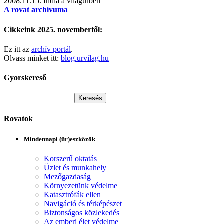
2008.11.15.
India a világűrben
A rovat archívuma
Cikkeink 2025. novembertől:
Ez itt az
archív portál
.
Olvass minket itt:
blog.urvilag.hu
Gyorskereső
Rovatok
Mindennapi (űr)eszközök
Korszerű oktatás
Üzlet és munkahely
Mezőgazdaság
Környezetünk védelme
Katasztrófák ellen
Navigáció és térképészet
Biztonságos közlekedés
Az emberi élet védelme