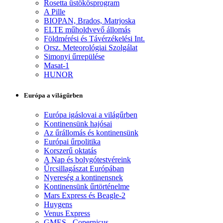
Rosetta üstökösprogram
A Pille
BIOPAN, Brados, Matrjoska
ELTE műholdvevő állomás
Földmérési és Távérzékelési Int.
Orsz. Meteorológiai Szolgálat
Simonyi űrrepülése
Masat-1
HUNOR
Európa a világűrben
Európa igáslovai a világűrben
Kontinensünk hajósai
Az űrállomás és kontinensünk
Európai űrpolitika
Korszerű oktatás
A Nap és bolygótestvéreink
Űrcsillagászat Európában
Nyereség a kontinensnek
Kontinensünk űrtörténelme
Mars Express és Beagle-2
Huygens
Venus Express
GMES - Copernicus