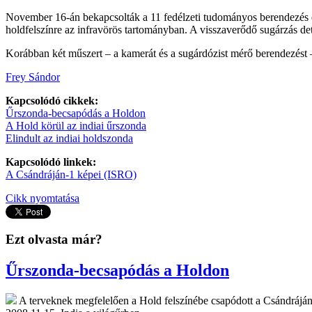
November 16-án bekapcsolták a 11 fedélzeti tudományos berendezés e
holdfelszínre az infravörös tartományban. A visszaverődő sugárzás det
Korábban két műszert – a kamerát és a sugárdózist mérő berendezést –
Frey Sándor
Kapcsolódó cikkek:
Űrszonda-becsapódás a Holdon
A Hold körül az indiai űrszonda
Elindult az indiai holdszonda
Kapcsolódó linkek:
A Csándráján-1 képei (ISRO)
Cikk nyomtatása
Ezt olvasta már?
Űrszonda-becsapódás a Holdon
A terveknek megfelelően a Hold felszínébe csapódott a Csándráján