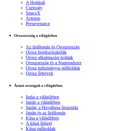
A Holdnál
Curiosity
SpaceX
Artemis
Perseverance
Oroszország a világűrben
Az űrállomás és Oroszország
Orosz hordozórakéták
Orosz alkalmazási holdak
Oroszország és a Naprendszer
Orosz tudományos műholdak
Orosz űrtervek
Ázsiai országok a világűrben
India a világűrben
Japán a világűrben
Japán: a Hayabusa űrszonda
Japán és az űrállomás
Kína a világűrben
A kínai űrhajó
Kínai műholdak