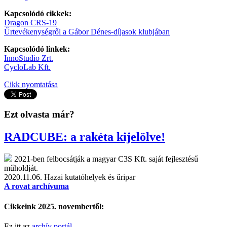
Kapcsolódó cikkek:
Dragon CRS-19
Űrtevékenységről a Gábor Dénes-díjasok klubjában
Kapcsolódó linkek:
InnoStudio Zrt.
CycloLab Kft.
Cikk nyomtatása
Ezt olvasta már?
RADCUBE: a rakéta kijelölve!
2021-ben felbocsátják a magyar C3S Kft. saját fejlesztésű
műholdját.
2020.11.06.
Hazai kutatóhelyek és űripar
A rovat archívuma
Cikkeink 2025. novembertől:
Ez itt az
archív portál
.