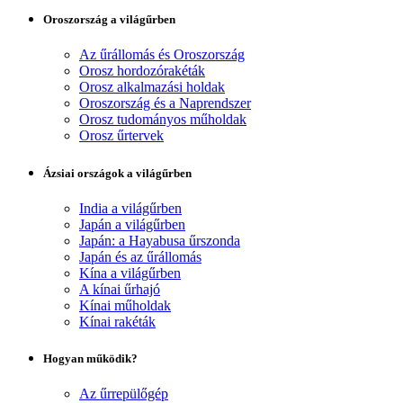
Oroszország a világűrben
Az űrállomás és Oroszország
Orosz hordozórakéták
Orosz alkalmazási holdak
Oroszország és a Naprendszer
Orosz tudományos műholdak
Orosz űrtervek
Ázsiai országok a világűrben
India a világűrben
Japán a világűrben
Japán: a Hayabusa űrszonda
Japán és az űrállomás
Kína a világűrben
A kínai űrhajó
Kínai műholdak
Kínai rakéták
Hogyan működik?
Az űrrepülőgép