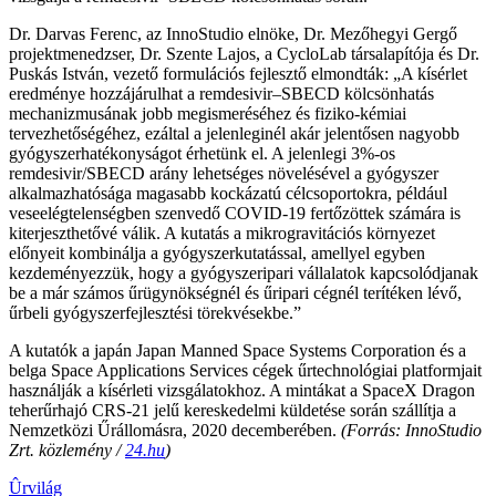
Dr. Darvas Ferenc, az InnoStudio elnöke, Dr. Mezőhegyi Gergő
projektmenedzser, Dr. Szente Lajos, a CycloLab társalapítója és Dr.
Puskás István, vezető formulációs fejlesztő elmondták: „A kísérlet
eredménye hozzájárulhat a remdesivir–SBECD kölcsönhatás
mechanizmusának jobb megismeréséhez és fiziko-kémiai
tervezhetőségéhez, ezáltal a jelenleginél akár jelentősen nagyobb
gyógyszerhatékonyságot érhetünk el. A jelenlegi 3%-os
remdesivir/SBECD arány lehetséges növelésével a gyógyszer
alkalmazhatósága magasabb kockázatú célcsoportokra, például
veseelégtelenségben szenvedő COVID-19 fertőzöttek számára is
kiterjeszthetővé válik. A kutatás a mikrogravitációs környezet
előnyeit kombinálja a gyógyszerkutatással, amellyel egyben
kezdeményezzük, hogy a gyógyszeripari vállalatok kapcsolódjanak
be a már számos űrügynökségnél és űripari cégnél terítéken lévő,
űrbeli gyógyszerfejlesztési törekvésekbe.”
A kutatók a japán Japan Manned Space Systems Corporation és a
belga Space Applications Services cégek űrtechnológiai platformjait
használják a kísérleti vizsgálatokhoz. A mintákat a SpaceX Dragon
teherűrhajó CRS-21 jelű kereskedelmi küldetése során szállítja a
Nemzetközi Űrállomásra, 2020 decemberében.
(Forrás: InnoStudio
Zrt. közlemény /
24.hu
)
Ûrvilág