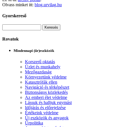
Olvass minket itt:
blog.urvilag.hu
Gyorskereső
Rovatok
Mindennapi (űr)eszközök
Korszerű oktatás
Üzlet és munkahely
Mezőgazdaság
Környezetünk védelme
Katasztrófák ellen
Navigáció és térképészet
Biztonságos közlekedés
Az emberi élet védelme
Lássuk és halljuk egymást
Időjárás és előrejelzése
Értékeink védelme
Új eszközök és anyagok
Űrpolitika