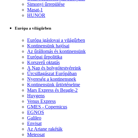
Simonyi űrrepülése
Masat-1
HUNOR
Európa a világűrben
Európa igáslovai a világűrben
Kontinensünk hajósai
Az űrállomás és kontinensünk
Európai űrpolitika
Korszerű oktatás
A Nap és bolygótestvéreink
Űrcsillagászat Európában
Nyereség a kontinensnek
Kontinensünk űrtörténelme
Mars Express és Beagle-2
Huygens
Venus Express
GMES - Copernicus
EGNOS
Galileo
Envisat
Az Ariane rakéták
Meteosat