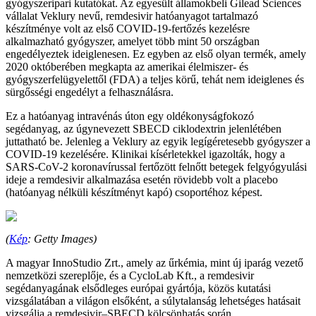
gyógyszeripari kutatókat. Az egyesült államokbeli Gilead Sciences
vállalat Veklury nevű, remdesivir hatóanyagot tartalmazó
készítménye volt az első COVID-19-fertőzés kezelésre
alkalmazható gyógyszer, amelyet több mint 50 országban
engedélyeztek ideiglenesen. Ez egyben az első olyan termék, amely
2020 októberében megkapta az amerikai élelmiszer- és
gyógyszerfelügyelettől (FDA) a teljes körű, tehát nem ideiglenes és
sürgősségi engedélyt a felhasználásra.
Ez a hatóanyag intravénás úton egy oldékonyságfokozó
segédanyag, az úgynevezett SBECD ciklodextrin jelenlétében
juttatható be. Jelenleg a Veklury az egyik legígéretesebb gyógyszer a
COVID-19 kezelésére. Klinikai kísérletekkel igazolták, hogy a
SARS-CoV-2 koronavírussal fertőzött felnőtt betegek felgyógyulási
ideje a remdesivir alkalmazása esetén rövidebb volt a placebo
(hatóanyag nélküli készítményt kapó) csoportéhoz képest.
(
Kép
: Getty Images)
A magyar InnoStudio Zrt., amely az űrkémia, mint új iparág vezető
nemzetközi szereplője, és a CycloLab Kft., a remdesivir
segédanyagának elsődleges európai gyártója, közös kutatási
vizsgálatában a világon elsőként, a súlytalanság lehetséges hatásait
vizsgálja a remdesivir–SBECD kölcsönhatás során.