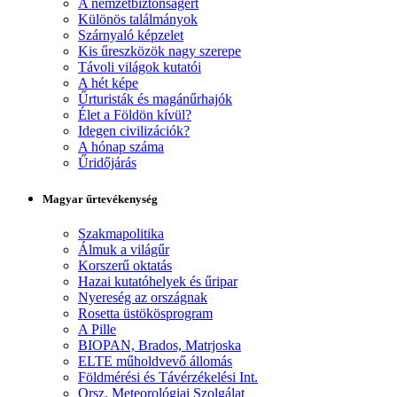
A nemzetbiztonságért
Különös találmányok
Szárnyaló képzelet
Kis űreszközök nagy szerepe
Távoli világok kutatói
A hét képe
Űrturisták és magánűrhajók
Élet a Földön kívül?
Idegen civilizációk?
A hónap száma
Űridőjárás
Magyar űrtevékenység
Szakmapolitika
Álmuk a világűr
Korszerű oktatás
Hazai kutatóhelyek és űripar
Nyereség az országnak
Rosetta üstökösprogram
A Pille
BIOPAN, Brados, Matrjoska
ELTE műholdvevő állomás
Földmérési és Távérzékelési Int.
Orsz. Meteorológiai Szolgálat