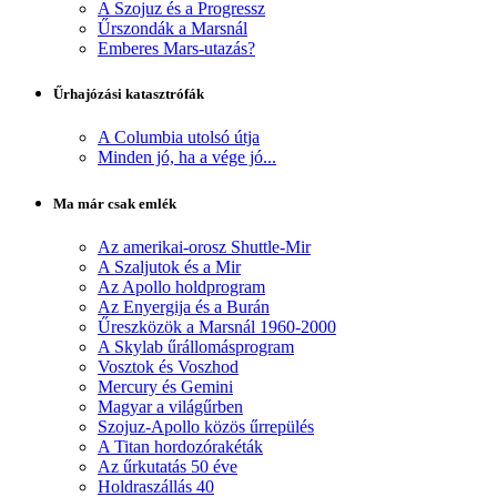
A Szojuz és a Progressz
Űrszondák a Marsnál
Emberes Mars-utazás?
Űrhajózási katasztrófák
A Columbia utolsó útja
Minden jó, ha a vége jó...
Ma már csak emlék
Az amerikai-orosz Shuttle-Mir
A Szaljutok és a Mir
Az Apollo holdprogram
Az Enyergija és a Burán
Űreszközök a Marsnál 1960-2000
A Skylab űrállomásprogram
Vosztok és Voszhod
Mercury és Gemini
Magyar a világűrben
Szojuz-Apollo közös űrrepülés
A Titan hordozórakéták
Az űrkutatás 50 éve
Holdraszállás 40