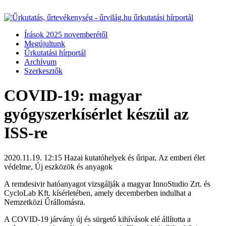
Írások 2025 novemberétől
Megújultunk
Űrkutatási hírportál
Archívum
Szerkesztők
COVID-19: magyar
gyógyszerkísérlet készül az
ISS-re
2020.11.19. 12:15
Hazai kutatóhelyek és űripar, Az emberi élet
védelme, Új eszközök és anyagok
A remdesivir hatóanyagot vizsgálják a magyar InnoStudio Zrt. és
CycloLab Kft. kísérletében, amely decemberben indulhat a
Nemzetközi Űrállomásra.
A COVID-19 járvány új és sürgető kihívások elé állította a