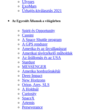
Ulysses
ExoMars
Űrhajós-kiválasztás 2021
Az Egyesült Államok a világűrben
Spirit és Opportunity
Cassini
A Space Shuttle program
A GPS rendszer
Amerika és az űrcsillagászat
Amerikai távérzékelő műholdak
Az űrállomás és az USA
Stardust
MESSENGER
Amerika hordozórakétái
Deep Impact
New Horizons
Orion, Ares, SLS
A Holdnál
Curiosity
SpaceX
Artemis
Perseverance