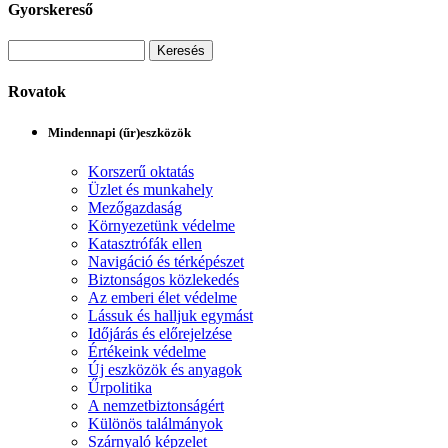
Gyorskereső
Rovatok
Mindennapi (űr)eszközök
Korszerű oktatás
Üzlet és munkahely
Mezőgazdaság
Környezetünk védelme
Katasztrófák ellen
Navigáció és térképészet
Biztonságos közlekedés
Az emberi élet védelme
Lássuk és halljuk egymást
Időjárás és előrejelzése
Értékeink védelme
Új eszközök és anyagok
Űrpolitika
A nemzetbiztonságért
Különös találmányok
Szárnyaló képzelet