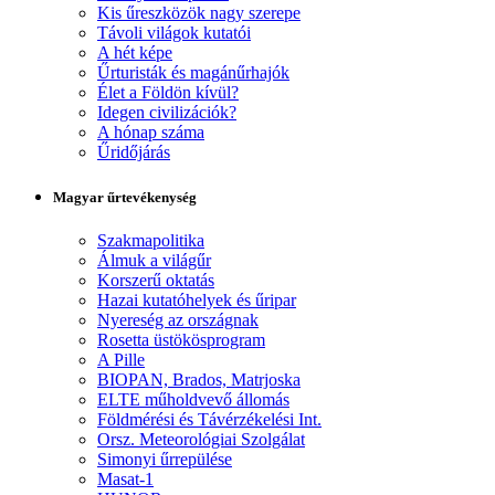
Kis űreszközök nagy szerepe
Távoli világok kutatói
A hét képe
Űrturisták és magánűrhajók
Élet a Földön kívül?
Idegen civilizációk?
A hónap száma
Űridőjárás
Magyar űrtevékenység
Szakmapolitika
Álmuk a világűr
Korszerű oktatás
Hazai kutatóhelyek és űripar
Nyereség az országnak
Rosetta üstökösprogram
A Pille
BIOPAN, Brados, Matrjoska
ELTE műholdvevő állomás
Földmérési és Távérzékelési Int.
Orsz. Meteorológiai Szolgálat
Simonyi űrrepülése
Masat-1