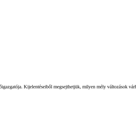
új főigazgatója. Kijelentéseiből megsejthetjük, milyen mély változások v