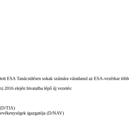
ott ESA Tanácsülésen sokak számára váratlanul az ESA-vezérkar több min
 2016 elején hivatalba lépő új vezetés:
ó (D/TIA)
 tevékenységek igazgatója (D/NAV)