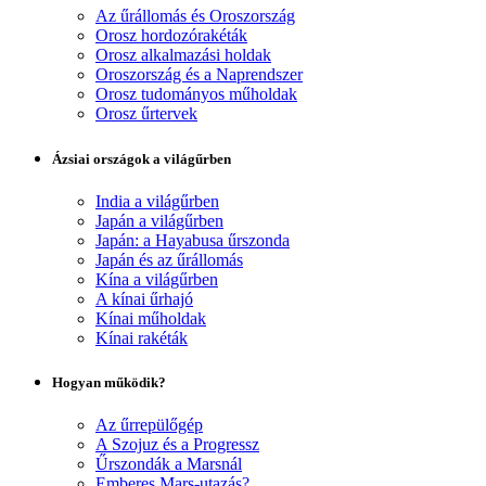
Az űrállomás és Oroszország
Orosz hordozórakéták
Orosz alkalmazási holdak
Oroszország és a Naprendszer
Orosz tudományos műholdak
Orosz űrtervek
Ázsiai országok a világűrben
India a világűrben
Japán a világűrben
Japán: a Hayabusa űrszonda
Japán és az űrállomás
Kína a világűrben
A kínai űrhajó
Kínai műholdak
Kínai rakéták
Hogyan működik?
Az űrrepülőgép
A Szojuz és a Progressz
Űrszondák a Marsnál
Emberes Mars-utazás?