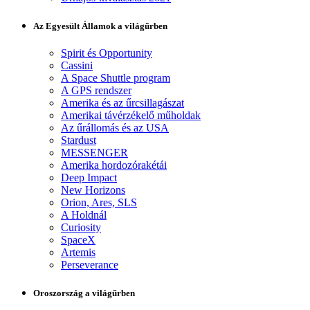
Az Egyesült Államok a világűrben
Spirit és Opportunity
Cassini
A Space Shuttle program
A GPS rendszer
Amerika és az űrcsillagászat
Amerikai távérzékelő műholdak
Az űrállomás és az USA
Stardust
MESSENGER
Amerika hordozórakétái
Deep Impact
New Horizons
Orion, Ares, SLS
A Holdnál
Curiosity
SpaceX
Artemis
Perseverance
Oroszország a világűrben