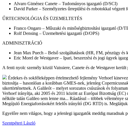
Alvaro Giménez Canete – Tudományos igazgató (D/SCI)
David Parker – Személyzetes űrrepülési és robotokkal végzett 
ŰRTECHNOLÓGIA ÉS ÜZEMELTETÉS
Franco Ongaro – Műszaki és minőségbiztosítási igazgató (D/T
Rolf Densing – Üzemeltetési igazgató (D/OPS)
ADMINISZTRÁCIÓ
Jean Max Puech – Belső szolgáltatások (HR, FM, pénzügy és ko
Eric Morel de Westgaver – Ipari, beszerzési és jogi ügyek igaz
A fenti nyolc személy közül Vaissiere, Canete és de Westgaver került 
Érdekes és sokféleképpen értelmezhető fejlemény Verhoef kinevezé
biztosítja – hasonlóan a korábban GMES-nek, jelenleg Copernicusnak
sikertörténetnek. A Galileót – melyet sorozatos csúszások és folyam
Verhoef irányítja, aki 2005 és 2011 között az Európai Bizottság (EC
nélküle talán Galileo sem lenne ma... Ráadásul – többek véleménye sze
Megújuló Energiaforrásokért felelős irányító (DG RTD) is. Meglátjuk
Egyelőre nem világos, hogy a jelenlegi igazgatók meddig maradnak pozí
Szentpéteri László