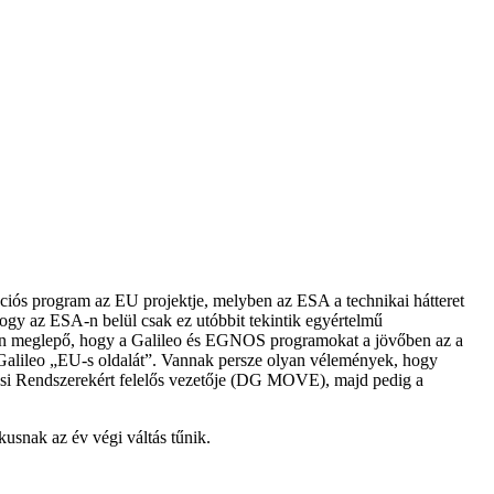
ciós program az EU projektje, melyben az ESA a technikai hátteret
gy az ESA-n belül csak ez utóbbit tekintik egyértelmű
talán meglepő, hogy a Galileo és EGNOS programokat a jövőben az a
 Galileo „EU-s oldalát”. Vannak persze olyan vélemények, hogy
lítási Rendszerekért felelős vezetője (DG MOVE), majd pedig a
kusnak az év végi váltás tűnik.