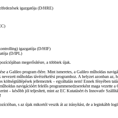
felfedezések igazgatója (D/HRE)
EC)
ntrolling) igazgatója (D/HIF)
gatója (D/IPL)
pozíciójában megerősítésre, a többiek újak.
se a Galileo program élére. Mint ismeretes, a Galileo műholdas navigá
 nevezett műholdas távérzékelési programhoz. A helyzet azonban az, ho
atos költségtúllépések jellemeztek – egyáltalán nem! Ennek fényében 
) műholdas navigációért felelős programmenedzsereként maga vezette a
rint – később jól teljesített, mint az EC Kutatásért és Innovatív Szál
!
cióban, s az újak mikortól veszik át az irányítást, de a leginkább logi