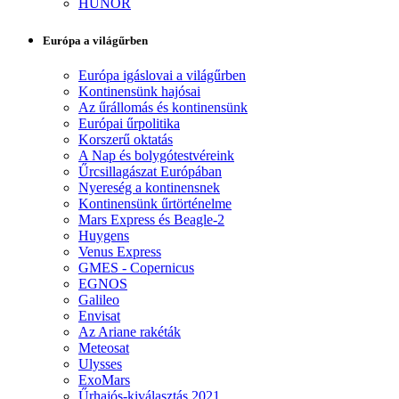
HUNOR
Európa a világűrben
Európa igáslovai a világűrben
Kontinensünk hajósai
Az űrállomás és kontinensünk
Európai űrpolitika
Korszerű oktatás
A Nap és bolygótestvéreink
Űrcsillagászat Európában
Nyereség a kontinensnek
Kontinensünk űrtörténelme
Mars Express és Beagle-2
Huygens
Venus Express
GMES - Copernicus
EGNOS
Galileo
Envisat
Az Ariane rakéták
Meteosat
Ulysses
ExoMars
Űrhajós-kiválasztás 2021