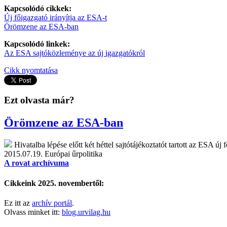
Kapcsolódó cikkek:
Új főigazgató irányítja az ESA-t
Örömzene az ESA-ban
Kapcsolódó linkek:
Az ESA sajtóközleménye az új igazgatókról
Cikk nyomtatása
Ezt olvasta már?
Örömzene az ESA-ban
Hivatalba lépése előtt két héttel sajtótájékoztatót tartott az ESA 
2015.07.19.
Európai űrpolitika
A rovat archívuma
Cikkeink 2025. novembertől:
Ez itt az
archív portál
.
Olvass minket itt:
blog.urvilag.hu