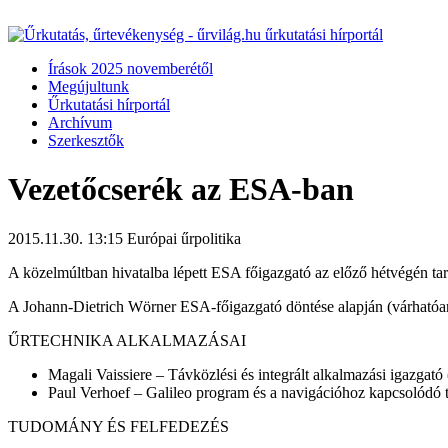
Írások 2025 novemberétől
Megújultunk
Űrkutatási hírportál
Archívum
Szerkesztők
Vezetőcserék az ESA-ban
2015.11.30. 13:15
Európai űrpolitika
A közelmúltban hivatalba lépett ESA főigazgató az előző hétvégén tart
A Johann-Dietrich Wörner ESA-főigazgató döntése alapján (várhatóan)
ŰRTECHNIKA ALKALMAZÁSAI
Magali Vaissiere – Távközlési és integrált alkalmazási igazgat
Paul Verhoef – Galileo program és a navigációhoz kapcsolódó
TUDOMÁNY ÉS FELFEDEZÉS