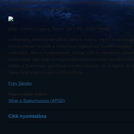
róla. Fejlődésének tanulmányozásából a légkörkutatók akár a földi
következtetéseket is levonhatnak.
(Kép: Cassini Imaging Team / SSI / JPL / ESA / NASA)
A viharzóna átmérője körülbelül akkora, mint az egész Föld bolygó
szerint mélyen lenyúlik a Szaturnusz légkörének alsóbb rétegeibe
valósághű. Három hullámsávban (ibolya, zöld és infravörös színekb
kombináltak úgy, hogy a megmutatni kívánt jelenség szembeszökőb
szélén a Szaturnusz gyűrűinek árnyéka húzódik. Kicsit lejjebb az
Janus hold sötét pontját is felfedezhetik.
Frey Sándor
Kapcsolódó linkek:
Vihar a Szaturnuszon (APOD)
Cikk nyomtatása