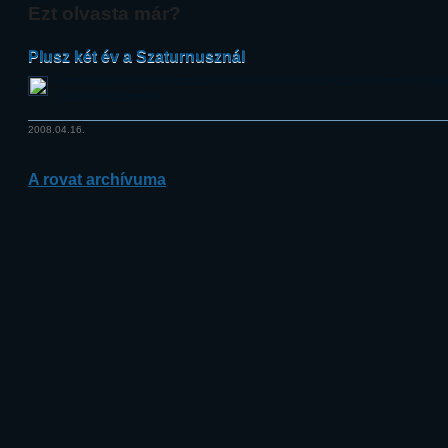
Ezt olvasta már?
Plusz két év a Szaturnusznál
A most bejelentett hosszabbítás értelmében a NASA 2010 közepéig még 
Cassini-űrszondát.
2008.04.16.
A rovat archívuma