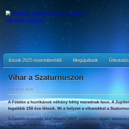
Írások 2025 novemberétől
Megújultunk
Űrkutatási
Vihar a Szaturnuszon
2008.05.23. 06:00
A Földön a hurrikánok néhány hétig maradnak fenn. A Jupiter
legalább 150 éve létezik. Mi a helyzet a viharokkal a Szaturn
A Cassini-űrszonda által először 2007. november végén, elektromá
megfigyelt vihar már eddig is időrekordot állított fel. Az alábbi k