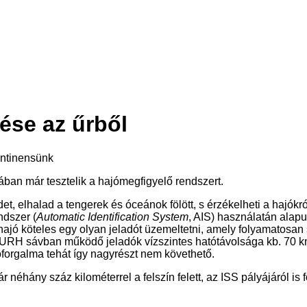
ése az űrből
ontinensünk
an már tesztelik a hajómegfigyelő rendszert.
 elhalad a tengerek és óceánok fölött, s érzékelheti a hajókról 
ndszer (
Automatic Identification System
, AIS) használatán alapu
 hajó köteles egy olyan jeladót üzemeltetni, amely folyamatosan
z URH sávban működő jeladók vízszintes hatótávolsága kb. 70 km
óforgalma tehát így nagyrészt nem követhető.
éhány száz kilométerrel a felszín felett, az ISS pályájáról is 