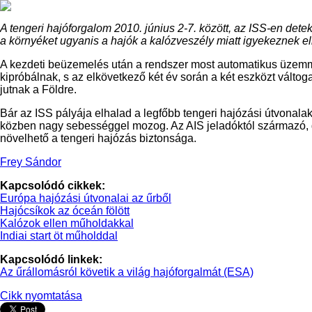
A tengeri hajóforgalom 2010. június 2-7. között, az ISS-en dete
a környéket ugyanis a hajók a kalózveszély miatt igyekeznek elk
A kezdeti beüzemelés után a rendszer most automatikus üzemm
kipróbálnak, s az elkövetkező két év során a két eszközt válto
jutnak a Földre.
Bár az ISS pályája elhalad a legfőbb tengeri hajózási útvonala
közben nagy sebességgel mozog. Az AIS jeladóktól származó, gl
növelhető a tengeri hajózás biztonsága.
Frey Sándor
Kapcsolódó cikkek:
Európa hajózási útvonalai az űrből
Hajócsíkok az óceán fölött
Kalózok ellen műholdakkal
Indiai start öt műholddal
Kapcsolódó linkek:
Az űrállomásról követik a világ hajóforgalmát (ESA)
Cikk nyomtatása