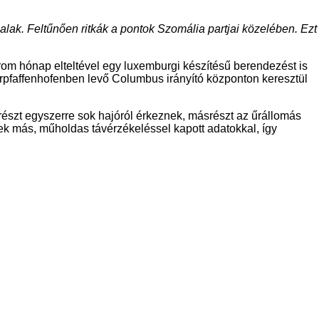
nalak. Feltűnően ritkák a pontok Szomália partjai közelében. Ezt
m hónap elteltével egy luxemburgi készítésű berendezést is
erpfaffenhofenben levő Columbus irányító központon keresztül
részt egyszerre sok hajóról érkeznek, másrészt az űrállomás
ek más, műholdas távérzékeléssel kapott adatokkal, így