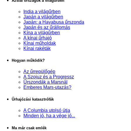
Ázsiai országok a világűrben
India a világűrben
Japán a világűrben
Japán: a Hayabusa űrszonda
Japán és az űrállomás
Kína a világűrben
A kínai űrhajó
Kínai műholdak
Kínai rakéták
Hogyan működik?
Az űrrepülőgép
A Szojuz és a Progressz
Űrszondák a Marsnál
Emberes Mars-utazás?
Űrhajózási katasztrófák
A Columbia utolsó útja
Minden jó, ha a vége jó...
Ma már csak emlék