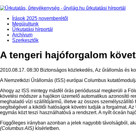
Írások 2025 novemberétől
Megújultunk
Űrkutatási hírportál
Archívum
Szerkesztők
A tengeri hajóforgalom követ
2010.08.17. 08:30
Biztonságos közlekedés, Az űrállomás és k
A Nemzetközi Űrállomás (ISS) európai Columbus kutatómoduljáb
Ahogy az ISS mintegy másfél órás periódussal megkerüli a Földet,
követési módszer a hajókon üzemelő automatikus azonosító re
meghaladó vízi szállítójármű, illetve az összes személyszállító
segítségével a kikötői hatóságok követni tudják a forgalmat. A
egymás közt teszi használhatóvá a rendszert. A nyílt óceán haj
Függőleges irányban azonban a jelek nagyobb távolságból, akár n
(Columbus AIS)
kísérletben.