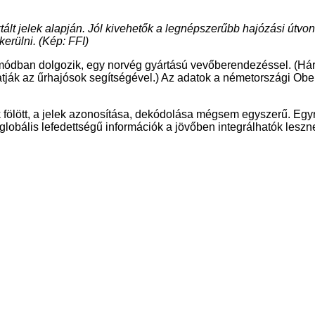
ktált jelek alapján. Jól kivehetők a legnépszerűbb hajózási útvo
erülni. (Kép: FFI)
ódban dolgozik, egy norvég gyártású vevőberendezéssel. (Háro
gatják az űrhajósok segítségével.) Az adatok a németországi Ob
k fölött, a jelek azonosítása, dekódolása mégsem egyszerű. Egy
obális lefedettségű információk a jövőben integrálhatók leszn