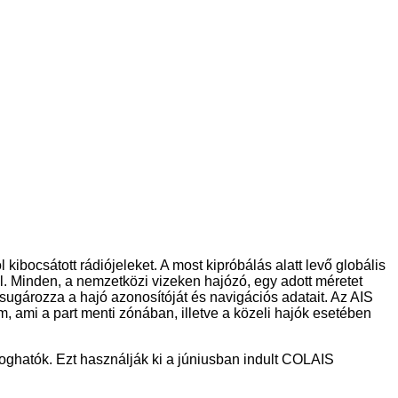
kibocsátott rádiójeleket. A most kipróbálás alatt levő globális
l. Minden, a nemzetközi vizeken hajózó, egy adott méretet
 sugározza a hajó azonosítóját és navigációs adatait. Az AIS
, ami a part menti zónában, illetve a közeli hajók esetében
foghatók. Ezt használják ki a júniusban indult COLAIS