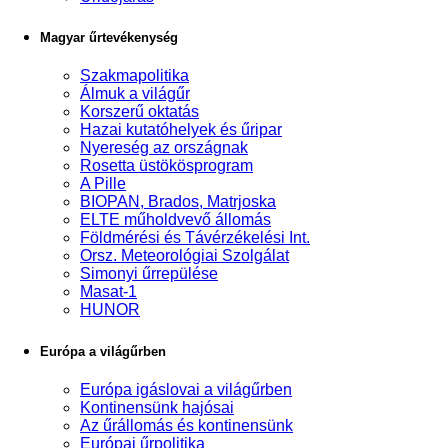
Magyar űrtevékenység
Szakmapolitika
Álmuk a világűr
Korszerű oktatás
Hazai kutatóhelyek és űripar
Nyereség az országnak
Rosetta üstökösprogram
A Pille
BIOPAN, Brados, Matrjoska
ELTE műholdvevő állomás
Földmérési és Távérzékelési Int.
Orsz. Meteorológiai Szolgálat
Simonyi űrrepülése
Masat-1
HUNOR
Európa a világűrben
Európa igáslovai a világűrben
Kontinensünk hajósai
Az űrállomás és kontinensünk
Európai űrpolitika