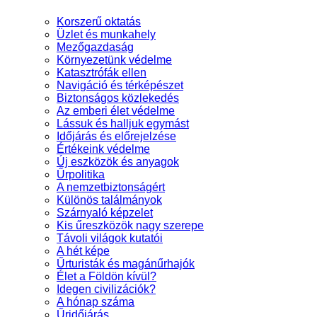
Korszerű oktatás
Üzlet és munkahely
Mezőgazdaság
Környezetünk védelme
Katasztrófák ellen
Navigáció és térképészet
Biztonságos közlekedés
Az emberi élet védelme
Lássuk és halljuk egymást
Időjárás és előrejelzése
Értékeink védelme
Új eszközök és anyagok
Űrpolitika
A nemzetbiztonságért
Különös találmányok
Szárnyaló képzelet
Kis űreszközök nagy szerepe
Távoli világok kutatói
A hét képe
Űrturisták és magánűrhajók
Élet a Földön kívül?
Idegen civilizációk?
A hónap száma
Űridőjárás