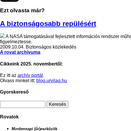
Ezt olvasta már?
A biztonságosabb repülésért
A NASA támogatásával fejlesztett információs rendszer műhold
figyelmeztesse.
2009.10.04.
Biztonságos közlekedés
A rovat archívuma
Cikkeink 2025. novembertől:
Ez itt az
archív portál
.
Olvass minket itt:
blog.urvilag.hu
Gyorskereső
Rovatok
Mindennapi (űr)eszközök