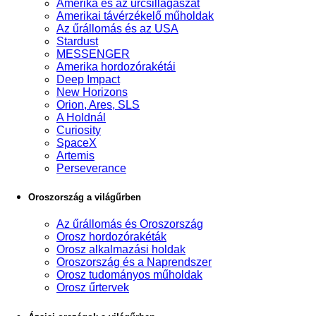
Amerika és az űrcsillagászat
Amerikai távérzékelő műholdak
Az űrállomás és az USA
Stardust
MESSENGER
Amerika hordozórakétái
Deep Impact
New Horizons
Orion, Ares, SLS
A Holdnál
Curiosity
SpaceX
Artemis
Perseverance
Oroszország a világűrben
Az űrállomás és Oroszország
Orosz hordozórakéták
Orosz alkalmazási holdak
Oroszország és a Naprendszer
Orosz tudományos műholdak
Orosz űrtervek