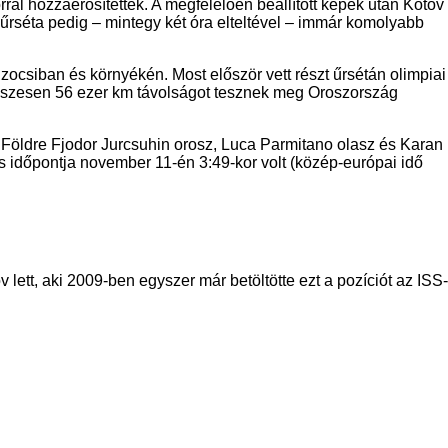
ral hozzáerősítettek. A megfelelően beállított képek után Kotov
az űrséta pedig – mintegy két óra elteltével – immár komolyabb
zocsiban és környékén. Most először vett részt űrsétán olimpiai
k összesen 56 ezer km távolságot tesznek meg Oroszország
 Földre Fjodor Jurcsuhin orosz, Luca Parmitano olasz és Karan
s időpontja november 11-én 3:49-kor volt (közép-európai idő
lett, aki 2009-ben egyszer már betöltötte ezt a pozíciót az ISS-