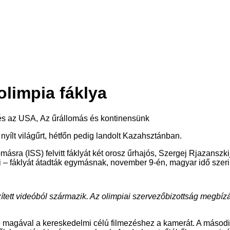
olimpia fáklya
és az USA, Az űrállomás és kontinensünk
yílt világűrt, hétfőn pedig landolt Kazahsztánban.
ra (ISS) felvitt fáklyát két orosz űrhajós, Szergej Rjazanszkij
 – fáklyát átadták egymásnak, november 9-én, magyar idő szerin
ített videóból származik. Az olimpiai szervezőbizottság megbízá
itte magával a kereskedelmi célú filmezéshez a kamerát. A másodi