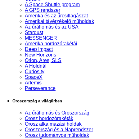
A Space Shuttle program
A GPS rendszer
Amerika és az űrcsillagászat
Amerikai távérzékelő műholdak
Az űrállomás és az USA
Stardust
MESSENGER
Amerika hordozórakétái
Deep Impact
New Horizons
Orion, Ares, SLS
A Holdnál
Curiosity
SpaceX
Artemis
Perseverance
Oroszország a világűrben
Az űrállomás és Oroszország
Orosz hordozórakéták
Orosz alkalmazási holdak
Oroszország és a Naprendszer
Orosz tudományos műholdak