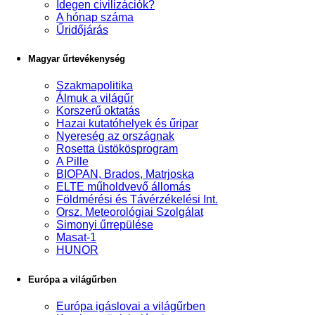
Idegen civilizációk?
A hónap száma
Űridőjárás
Magyar űrtevékenység
Szakmapolitika
Álmuk a világűr
Korszerű oktatás
Hazai kutatóhelyek és űripar
Nyereség az országnak
Rosetta üstökösprogram
A Pille
BIOPAN, Brados, Matrjoska
ELTE műholdvevő állomás
Földmérési és Távérzékelési Int.
Orsz. Meteorológiai Szolgálat
Simonyi űrrepülése
Masat-1
HUNOR
Európa a világűrben
Európa igáslovai a világűrben