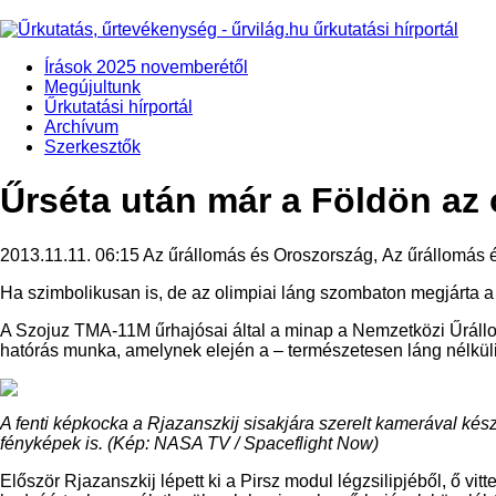
Írások 2025 novemberétől
Megújultunk
Űrkutatási hírportál
Archívum
Szerkesztők
Űrséta után már a Földön az 
2013.11.11. 06:15
Az űrállomás és Oroszország, Az űrállomás 
Ha szimbolikusan is, de az olimpiai láng szombaton megjárta a n
A Szojuz TMA-11M űrhajósai által a minap a Nemzetközi Űrállomás
hatórás munka, amelynek elején a – természetesen láng nélküli
A fenti képkocka a Rjazanszkij sisakjára szerelt kamerával kész
fényképek is. (Kép: NASA TV / Spaceflight Now)
Először Rjazanszkij lépett ki a Pirsz modul légzsilipjéből, ő v