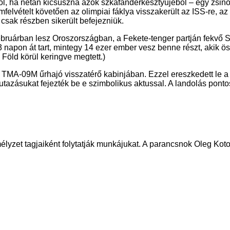
ől, ha netán kicsúszna azok szkafanderkesztyűjéből – egy zsinór
lmfelvételt követően az olimpiai fáklya visszakerült az ISS-re, 
 csak részben sikerült befejezniük.
februárban lesz Oroszországban, a Fekete-tenger partján fekvő S
123 napon át tart, mintegy 14 ezer ember vesz benne részt, aki
 Föld körül keringve megtett.)
 TMA-09M űrhajó visszatérő kabinjában. Ezzel ereszkedett le a
azásukat fejezték be e szimbolikus aktussal. A landolás ponto
lyzet tagjaiként folytatják munkájukat. A parancsnok Oleg Kotov 