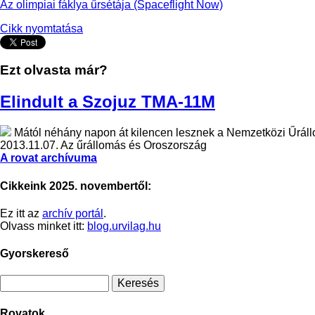
Az olimpiai fáklya űrsétája (Spaceflight Now)
Cikk nyomtatása
Ezt olvasta már?
Elindult a Szojuz TMA-11M
Mától néhány napon át kilencen lesznek a Nemzetközi Űrállom
2013.11.07.
Az űrállomás és Oroszország
A rovat archívuma
Cikkeink 2025. novembertől:
Ez itt az
archív portál
.
Olvass minket itt:
blog.urvilag.hu
Gyorskereső
Rovatok