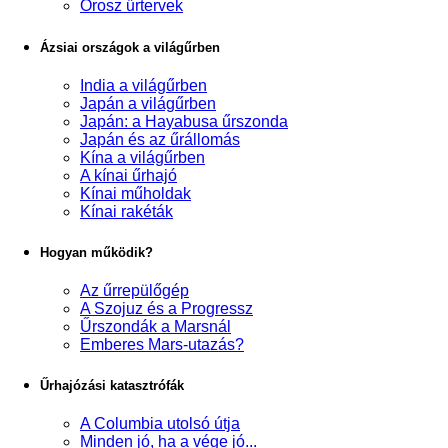
Orosz űrtervek
Ázsiai országok a világűrben
India a világűrben
Japán a világűrben
Japán: a Hayabusa űrszonda
Japán és az űrállomás
Kína a világűrben
A kínai űrhajó
Kínai műholdak
Kínai rakéták
Hogyan működik?
Az űrrepülőgép
A Szojuz és a Progressz
Űrszondák a Marsnál
Emberes Mars-utazás?
Űrhajózási katasztrófák
A Columbia utolsó útja
Minden jó, ha a vége jó...