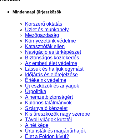
Mindennapi (űr)eszközök
Korszerű oktatás
Üzlet és munkahely
Mezőgazdaság
Környezetünk védelme
Katasztrófák ellen
Navigáció és térképészet
Biztonságos közlekedés
Az emberi élet védelme
Lássuk és halljuk egymást
Időjárás és előrejelzése
Értékeink védelme
Új eszközök és anyagok
Űrpolitika
A nemzetbiztonságért
Különös találmányok
Szárnyaló képzelet
Kis űreszközök nagy szerepe
Távoli világok kutatói
A hét képe
Űrturisták és magánűrhajók
Élet a Földön kívül?