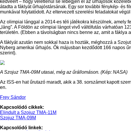
kedvéért – hogy véletlenül se lebegjen el az űrhajósok közeléb
átadta a fáklyát űrhajóstársának. Egy sor további fénykép- és fi
munkával folytatódott. Az eltervezett szerelési feladatokat végül
Az olimpiai lánggal a 2014-es téli játékokra készülnek, amely 
„láng”. A Földön az olimpiai lángot vivő váltófutás várhatóan 
területén. (Ebben a távolságban nincs benne az, amit a fáklya a
A fáklyát azután nem sokkal haza is hozták, méghozzá a Szojut
Nyberg amerikai űrhajós. Ők májusban kezdődött 166 napos űrut
szerint).
A Szojuz TMA-09M utasai, még az űrállomáson. (Kép: NASA)
Az ISS-en hat űrutazó maradt, akik a 38. sorszámot kapott szemé
en.
Frey Sándor
Kapcsolódó cikkek:
Elindult a Szojuz TMA-11M
Szojuz TMA-09M
Kapcsolódó linkek: