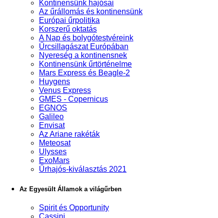
Kontinensünk hajósai
Az űrállomás és kontinensünk
Európai űrpolitika
Korszerű oktatás
A Nap és bolygótestvéreink
Űrcsillagászat Európában
Nyereség a kontinensnek
Kontinensünk űrtörténelme
Mars Express és Beagle-2
Huygens
Venus Express
GMES - Copernicus
EGNOS
Galileo
Envisat
Az Ariane rakéták
Meteosat
Ulysses
ExoMars
Űrhajós-kiválasztás 2021
Az Egyesült Államok a világűrben
Spirit és Opportunity
Cassini