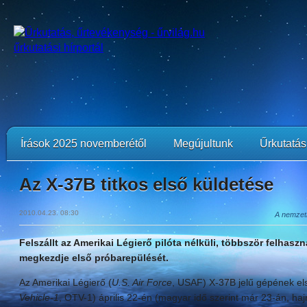
Írások 2025 novemberétől
Megújultunk
Űrkutatási
Az X-37B titkos első küldetése
2010.04.23. 08:30
A nemzetb
Felszállt az Amerikai Légierő pilóta nélküli, többször felhas
megkezdje első próbarepülését.
Az Amerikai Légierő (
U.S. Air Force
, USAF) X-37B jelű gépének el
Vehicle-1
, OTV-1) április 22-én (magyar idő szerint már 23-án, haj