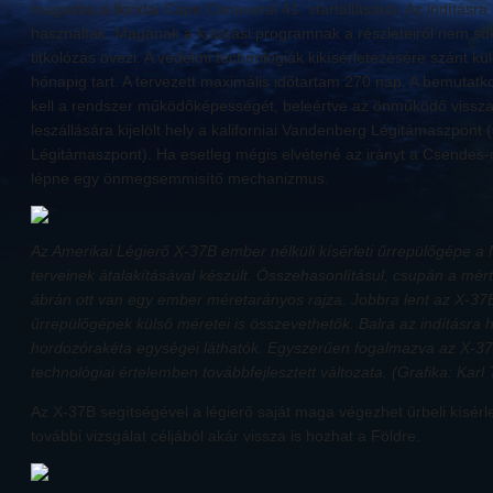
magasba a floridai Cape Canaveral 41. startállásáról. Az indításra
használtak. Magának a kutatási programnak a részleteiről nem soka
titkolózás övezi. A védelmi technológiák kikísérletezésére szánt 
hónapig tart. A tervezett maximális időtartam 270 nap. A bemutatk
kell a rendszer működőképességét, beleértve az önműködő visszaté
leszállására kijelölt hely a kaliforniai Vandenberg Légitámaszpont 
Légitámaszpont). Ha esetleg mégis elvétené az irányt a Csendes-
lépne egy önmegsemmisítő mechanizmus.
Az Amerikai Légierő X-37B ember nélküli kísérleti űrrepülőgépe a
terveinek átalakításával készült. Összehasonlításul, csupán a mér
ábrán ott van egy ember méretarányos rajza. Jobbra lent az X-37
űrrepülőgépek külső méretei is összevethetők. Balra az indításra h
hordozórakéta egységei láthatók. Egyszerűen fogalmazva az X-37B 
technológiai értelemben továbbfejlesztett változata. (Grafika: Karl
Az X-37B segítségével a légierő saját maga végezhet űrbeli kísérl
további vizsgálat céljából akár vissza is hozhat a Földre.