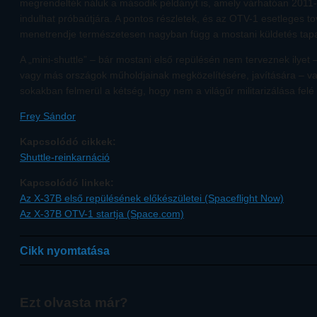
megrendelték náluk a második példányt is, amely várhatóan 2011-r
indulhat próbaútjára. A pontos részletek, és az OTV-1 esetleges t
menetrendje természetesen nagyban függ a mostani küldetés tapas
A „mini-shuttle” – bár mostani első repülésén nem terveznek ilyet –
vagy más országok műholdjainak megközelítésére, javítására – v
sokakban felmerül a kétség, hogy nem a világűr militarizálása felé t
Frey Sándor
Kapcsolódó cikkek:
Shuttle-reinkarnáció
Kapcsolódó linkek:
Az X-37B első repülésének előkészületei (Spaceflight Now)
Az X-37B OTV-1 startja (Space.com)
Cikk nyomtatása
Ezt olvasta már?