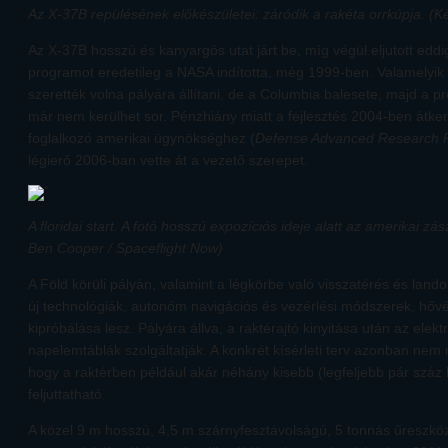
Az X-37B repülésének előkészületei: záródik a rakéta orrkúpja. (
Az X-37B hosszú és kanyargós utat járt be, míg végül eljutott eddig
programot eredetileg a NASA indította, még 1999-ben. Valamelyik
szerették volna pályára állítani, de a Columbia balesete, majd a pr
már nem kerülhet sor. Pénzhiány miatt a fejlesztés 2004-ben átker
foglalkozó amerikai ügynökséghez (
Defense Advanced Research P
légierő 2006-ban vette át a vezető szerepet.
A floridai start. A fotó hosszú expozíciós ideje alatt az amerikai zá
Ben Cooper / Spaceflight Now)
A Föld körüli pályán, valamint a légkörbe való visszatérés és land
új technológiák, autonóm navigációs és vezérlési módszerek, hő
kipróbálása lesz. Pályára állva, a raktérajtó kinyitása után az ele
napelemtáblák szolgáltatják. A konkrét kísérleti terv azonban nem n
hogy a raktérben például akár néhány kisebb (legfeljebb pár száz
feljuttatható.
A közel 9 m hosszú, 4,5 m szárnyfesztávolságú, 5 tonnás űreszköz