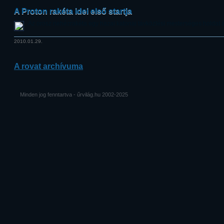
A Proton rakéta idei első startja
Az orosz nehézrakéta egy hazai katonai távközlési mesterséges holdat állí
2010.01.29.
A rovat archívuma
Minden jog fenntartva - űrvilág.hu 2002-2025