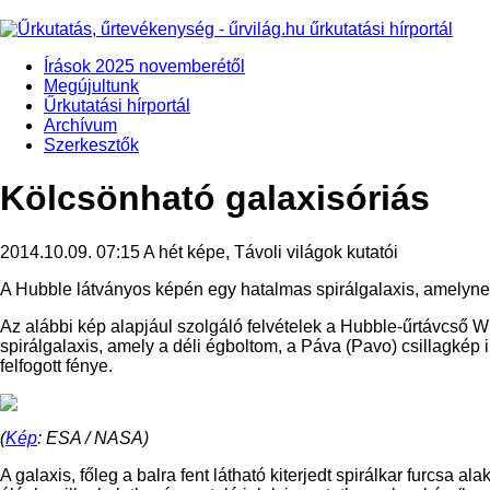
Írások 2025 novemberétől
Megújultunk
Űrkutatási hírportál
Archívum
Szerkesztők
Kölcsönható galaxisóriás
2014.10.09. 07:15
A hét képe, Távoli világok kutatói
A Hubble látványos képén egy hatalmas spirálgalaxis, amelynek
Az alábbi kép alapjául szolgáló felvételek a Hubble-űrtávcső
spirálgalaxis, amely a déli égboltom, a Páva (Pavo) csillagkép i
felfogott fénye.
(
Kép
: ESA / NASA)
A galaxis, főleg a balra fent látható kiterjedt spirálkar furcsa 