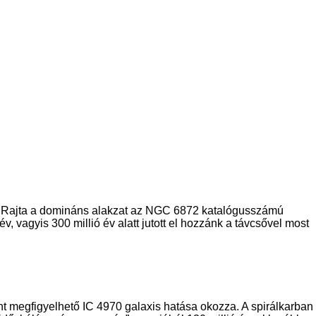
 Rajta a domináns alakzat az NGC 6872 katalógusszámú
v, vagyis 300 millió év alatt jutott el hozzánk a távcsővel most
 fent megfigyelhető IC 4970 galaxis hatása okozza. A spirálkarban