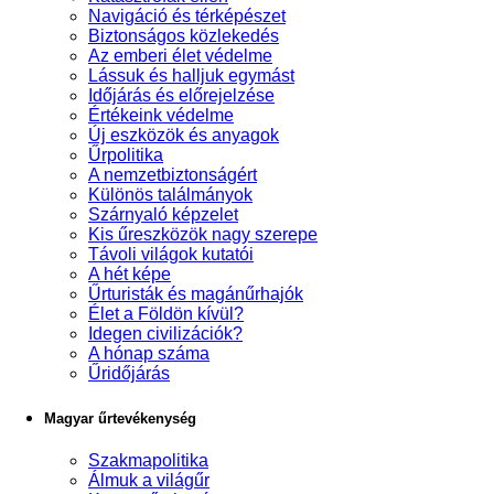
Navigáció és térképészet
Biztonságos közlekedés
Az emberi élet védelme
Lássuk és halljuk egymást
Időjárás és előrejelzése
Értékeink védelme
Új eszközök és anyagok
Űrpolitika
A nemzetbiztonságért
Különös találmányok
Szárnyaló képzelet
Kis űreszközök nagy szerepe
Távoli világok kutatói
A hét képe
Űrturisták és magánűrhajók
Élet a Földön kívül?
Idegen civilizációk?
A hónap száma
Űridőjárás
Magyar űrtevékenység
Szakmapolitika
Álmuk a világűr