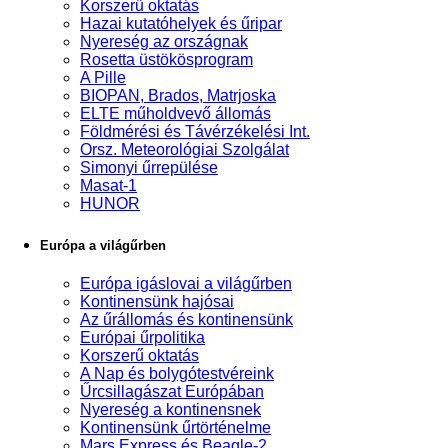
Korszerű oktatás
Hazai kutatóhelyek és űripar
Nyereség az országnak
Rosetta üstökösprogram
A Pille
BIOPAN, Brados, Matrjoska
ELTE műholdvevő állomás
Földmérési és Távérzékelési Int.
Orsz. Meteorológiai Szolgálat
Simonyi űrrepülése
Masat-1
HUNOR
Európa a világűrben
Európa igáslovai a világűrben
Kontinensünk hajósai
Az űrállomás és kontinensünk
Európai űrpolitika
Korszerű oktatás
A Nap és bolygótestvéreink
Űrcsillagászat Európában
Nyereség a kontinensnek
Kontinensünk űrtörténelme
Mars Express és Beagle-2