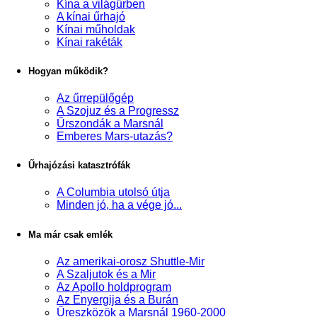
Kína a világűrben
A kínai űrhajó
Kínai műholdak
Kínai rakéták
Hogyan működik?
Az űrrepülőgép
A Szojuz és a Progressz
Űrszondák a Marsnál
Emberes Mars-utazás?
Űrhajózási katasztrófák
A Columbia utolsó útja
Minden jó, ha a vége jó...
Ma már csak emlék
Az amerikai-orosz Shuttle-Mir
A Szaljutok és a Mir
Az Apollo holdprogram
Az Enyergija és a Burán
Űreszközök a Marsnál 1960-2000