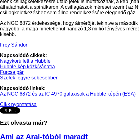
élénk csillagkeletkezésre utaló jelek is mutatkoznak, a kép (h
áthaladhatott a spirálkaron. A csillagászok mérései szerint a
csillagkeletkezéshez sem állna rendelkezésére elegendő gáz.
Az NGC 6872 érdekessége, hogy átmérőjét tekintve a második le
nagyobb, a maga hihetetlenül hangzó 1,3 millió fényéves méret
kisebb.
Frey Sándor
Kapcsolódó cikkek:
Nagykorú lett a Hubble
Hubble-kép közkívánatra
Furcsa pár
Szelek, egyre sebesebben
Kapcsolódó linkek:
Az NGC 6872 és az IC 4970 galaxisok a Hubble képén (ESA)
Cikk nyomtatása
Ezt olvasta már?
Ami az Aral-tóból maradt