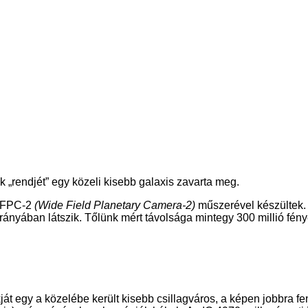
 „rendjét” egy közeli kisebb galaxis zavarta meg.
 WFPC-2
(Wide Field Planetary Camera-2)
műszerével készültek.
rányában látszik. Tőlünk mért távolsága mintegy 300 millió fényé
alakját egy a közelébe került kisebb csillagváros, a képen jobbra