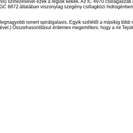
amis) színezésével ezek a régiók kékek. Az IC 4970 csillagászat
z NGC 6872 általában viszonylag szegény csillagközi hidrogénbe
gnagyobb ismert spirálgalaxis. Egyik szélétől a másikig több m
ével.) Összehasonlításul érdemes megemlíteni, hogy a mi Tejút