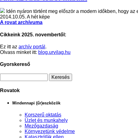
Idén nyáron történt meg először a modern időkben, hogy az eg
2014.10.05.
A hét képe
A rovat archívuma
Cikkeink 2025. novembertől:
Ez itt az
archív portál
.
Olvass minket itt:
blog.urvilag.hu
Gyorskereső
Rovatok
Mindennapi (űr)eszközök
Korszerű oktatás
Üzlet és munkahely
Mezőgazdaság
Környezetünk védelme
Katasztrófák ellen