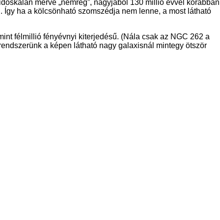
i időskálán mérve „nemrég”, nagyjából 130 millió évvel korábban
n. Így ha a kölcsönható szomszédja nem lenne, a most látható
int félmillió fényévnyi kiterjedésű. (Nála csak az NGC 262 a
rendszerünk a képen látható nagy galaxisnál mintegy ötször