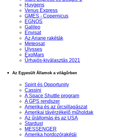
Huygens
Venus Express
GMES - Copernicus
EGNOS
Galileo
Envisat
Az Ariane rakéták
Meteosat
Ulysses
ExoMars
Űrhajós-kiválasztás 2021
Az Egyesült Államok a világűrben
Spirit és Opportunity
Cassini
A Space Shuttle program
A GPS rendszer
Amerika és az űrcsillagászat
Amerikai távérzékelő műholdak
Az űrállomás és az USA
Stardust
MESSENGER
Amerika hordozórakétái