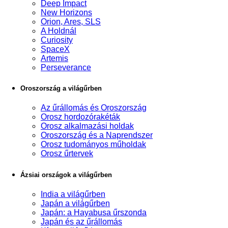
Deep Impact
New Horizons
Orion, Ares, SLS
A Holdnál
Curiosity
SpaceX
Artemis
Perseverance
Oroszország a világűrben
Az űrállomás és Oroszország
Orosz hordozórakéták
Orosz alkalmazási holdak
Oroszország és a Naprendszer
Orosz tudományos műholdak
Orosz űrtervek
Ázsiai országok a világűrben
India a világűrben
Japán a világűrben
Japán: a Hayabusa űrszonda
Japán és az űrállomás