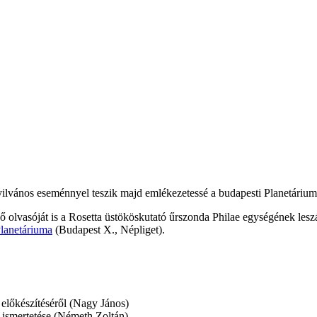
yilvános eseménnyel teszik majd emlékezetessé a budapesti Planetáriu
 olvasóját is a Rosetta üstököskutató űrszonda Philae egységének lesz
lanetáriuma
(Budapest X., Népliget).
 előkészítéséről (Nagy János)
 ismertetése (Németh Zoltán)