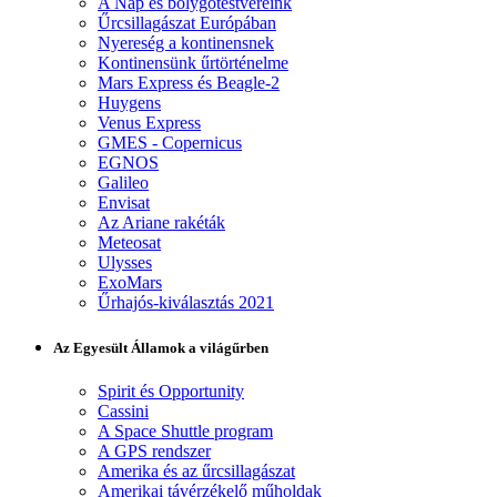
A Nap és bolygótestvéreink
Űrcsillagászat Európában
Nyereség a kontinensnek
Kontinensünk űrtörténelme
Mars Express és Beagle-2
Huygens
Venus Express
GMES - Copernicus
EGNOS
Galileo
Envisat
Az Ariane rakéták
Meteosat
Ulysses
ExoMars
Űrhajós-kiválasztás 2021
Az Egyesült Államok a világűrben
Spirit és Opportunity
Cassini
A Space Shuttle program
A GPS rendszer
Amerika és az űrcsillagászat
Amerikai távérzékelő műholdak