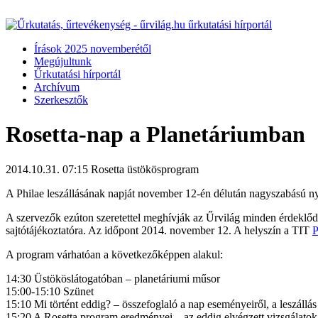
Írások 2025 novemberétől
Megújultunk
Űrkutatási hírportál
Archívum
Szerkesztők
Rosetta-nap a Planetáriumban
2014.10.31. 07:15
Rosetta üstökösprogram
A Philae leszállásának napját november 12-én délután nagyszabású n
A szervezők ezúton szeretettel meghívják az Űrvilág minden érdeklődő
sajtótájékoztatóra. Az időpont 2014. november 12. A helyszín a TIT
P
A program várhatóan a következőképpen alakul:
14:30 Üstököslátogatóban – planetáriumi műsor
15:00-15:10 Szünet
15:10 Mi történt eddig? – összefoglaló a nap eseményeiről, a leszállás
15:20 A Rosetta program eredményei – az eddig elvégzett vizsgálatok