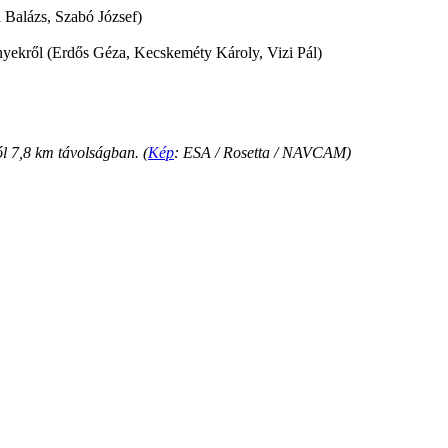
 Balázs, Szabó József)
ényekről (Erdős Géza, Kecskeméty Károly, Vizi Pál)
l 7,8 km távolságban. (
Kép
: ESA / Rosetta / NAVCAM)