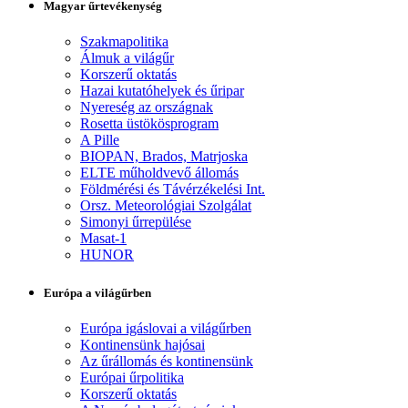
Magyar űrtevékenység
Szakmapolitika
Álmuk a világűr
Korszerű oktatás
Hazai kutatóhelyek és űripar
Nyereség az országnak
Rosetta üstökösprogram
A Pille
BIOPAN, Brados, Matrjoska
ELTE műholdvevő állomás
Földmérési és Távérzékelési Int.
Orsz. Meteorológiai Szolgálat
Simonyi űrrepülése
Masat-1
HUNOR
Európa a világűrben
Európa igáslovai a világűrben
Kontinensünk hajósai
Az űrállomás és kontinensünk
Európai űrpolitika
Korszerű oktatás