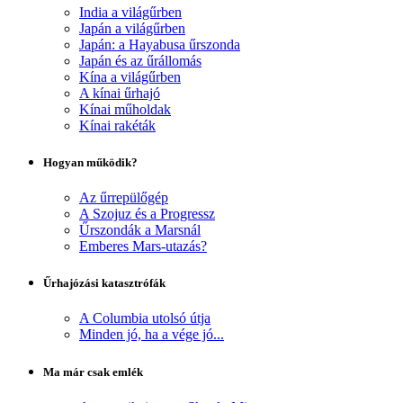
India a világűrben
Japán a világűrben
Japán: a Hayabusa űrszonda
Japán és az űrállomás
Kína a világűrben
A kínai űrhajó
Kínai műholdak
Kínai rakéták
Hogyan működik?
Az űrrepülőgép
A Szojuz és a Progressz
Űrszondák a Marsnál
Emberes Mars-utazás?
Űrhajózási katasztrófák
A Columbia utolsó útja
Minden jó, ha a vége jó...
Ma már csak emlék