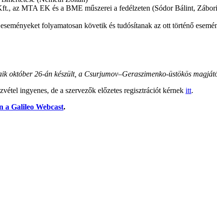
t., az MTA EK és a BME műszerei a fedélzeten (Sódor Bálint, Zábori
ő eseményeket folyamatosan követik és tudósítanak az ott történő esem
zaik október 26-án készült, a Csurjumov–Geraszimenko-üstökös magjátó
vétel ingyenes, de a szervezők előzetes regisztrációt kérnek
itt
.
en a Galileo Webcast
.