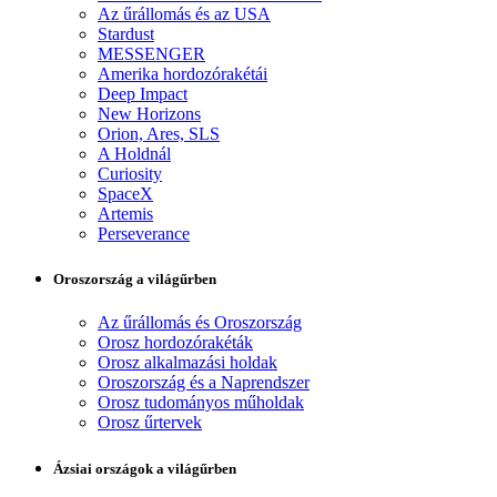
Az űrállomás és az USA
Stardust
MESSENGER
Amerika hordozórakétái
Deep Impact
New Horizons
Orion, Ares, SLS
A Holdnál
Curiosity
SpaceX
Artemis
Perseverance
Oroszország a világűrben
Az űrállomás és Oroszország
Orosz hordozórakéták
Orosz alkalmazási holdak
Oroszország és a Naprendszer
Orosz tudományos műholdak
Orosz űrtervek
Ázsiai országok a világűrben