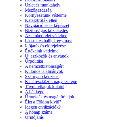
Üzlet és munkahely
Mezőgazdaság
Környezetünk védelme
Katasztrófák ellen
Navigáció és térképészet
Biztonságos közlekedés
Az emberi élet védelme
Lássuk és halljuk egymást
Időjárás és előrejelzése
Értékeink védelme
Új eszközök és anyagok
Űrpolitika
A nemzetbiztonságért
Különös találmányok
Szárnyaló képzelet
Kis űreszközök nagy szerepe
Távoli világok kutatói
A hét képe
Űrturisták és magánűrhajók
Élet a Földön kívül?
Idegen civilizációk?
A hónap száma
Űridőjárás