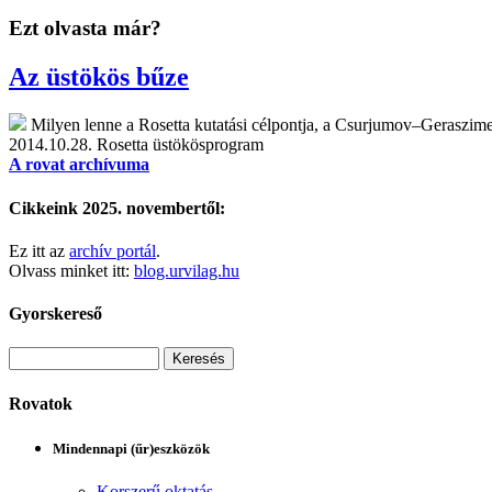
Ezt olvasta már?
Az üstökös bűze
Milyen lenne a Rosetta kutatási célpontja, a Csurjumov–Geraszi
2014.10.28.
Rosetta üstökösprogram
A rovat archívuma
Cikkeink 2025. novembertől:
Ez itt az
archív portál
.
Olvass minket itt:
blog.urvilag.hu
Gyorskereső
Rovatok
Mindennapi (űr)eszközök
Korszerű oktatás