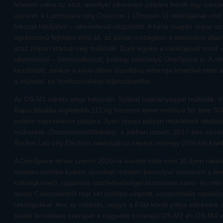
lehetett volna az első, amellyel sikeresen pályára került egy űres
ugyanis a Landspace cég Csucsüe-1 (Zhuque-1) rakétájának első
fokozat hibájából – sikertelenül végződött. A kínai magán űripar 
ugrásszerű fejlődés előtt áll, az ázsiai országban a domináns állam
száz űripari startup cég működik. Ezek egyike a rakétájával most – 
sikertelenül – bemutatkozott, pekingi székhelyű OneSpace is. A n
kezdődött, amikor a kínai állam űrpolitikai reformja lehetővé tett
a műhold- és hordozórakéta-fejlesztésekbe.
Az OS-M1 rakéta négy fokozatú. Szilárd hajtóanyaggal működik,
Kapacitásába legfeljebb 112 kg hasznos teher indítása fér bele
poláris napszinkron pályára. Ilyen típusú pályán működnek általáb
műholdak. Összehasonlításképp, a jobban ismert, 2017-ben színre 
Rocket Lab cég Electron rakétájához képest mintegy 25%-kal kiseb
A OneSpace tervei szerint 2020-ra évente több mint 30 ilyen rakét
mostani indítási kudarc azonban minden bizonnyal visszaveti a len
költségkímélő, rugalmas startlehetőséget biztosítani nano- és mi
tavaly Csiücsüanból már két indítást végzett, szuborbitális repülé
rakétájukkal. Ami az orbitális, vagyis a Föld körüli pálya elérésére a
távlati tervekben szerepel a nagyobb tolóerejű OS-M2 és OS-M4 vá