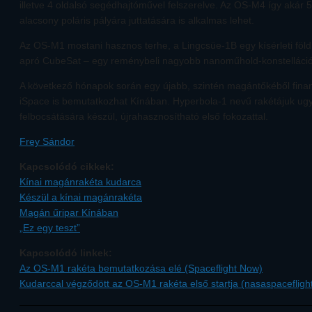
illetve 4 oldalsó segédhajtóművel felszerelve. Az OS-M4 így akár 
alacsony poláris pályára juttatására is alkalmas lehet.
Az OS-M1 mostani hasznos terhe, a Lingcsüe-1B egy kísérleti föl
apró CubeSat – egy reménybeli nagyobb nanoműhold-konstelláció e
A következő hónapok során egy újabb, szintén magántőkéből finan
iSpace is bemutatkozhat Kínában. Hyperbola-1 nevű rakétájuk ug
felbocsátására készül, újrahasznosítható első fokozattal.
Frey Sándor
Kapcsolódó cikkek:
Kínai magánrakéta kudarca
Készül a kínai magánrakéta
Magán űripar Kínában
„Ez egy teszt”
Kapcsolódó linkek:
Az OS-M1 rakéta bemutatkozása elé (Spaceflight Now)
Kudarccal végződött az OS-M1 rakéta első startja (nasaspacefligh