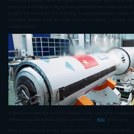
A Góbi-sivatagban, Belső-Mongólia tartományban fekvő Csiücsüan 
helyszíne a OneSpace cég új hordozórakétája bemutatkozásának. 
magyar idő szerint 10:39-kor történt. A magánfejlesztésű rakéta 
műholdat állította volna alacsony Föld körüli pályára, a pekingi
Zer
megbízásából.
A OneSpace rakétája szerelés közben. A kép homályos részletein
nyilvánosság elé tartozó dolgok szerepeltek... (
Kép
: OneSpace)
Nem a mostani volt az első tisztán magánfejlesztésű kínai rakéta, 