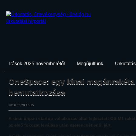
Írások 2025 novemberétől
Megújultunk
Űrkutatási
OneSpace: egy kínai magánrakéta 
bemutatkozása
2019.03.28 13:15
A kínai űripari startup vállalkozás által fejlesztett OS-M1 rak
az első fokozat leválása után szerencsétlenül járt.