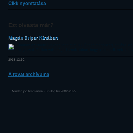
Cikk nyomtatása
Ezt olvasta már?
Magán űripar Kínában
Kínában az elmúlt években több mint 100 űripari magáncég jött létre. Az
startja csak félsiker volt, mégis bíznak abban, hogy a teljes sikerek se
2018.12.10.
A rovat archívuma
Minden jog fenntartva - űrvilág.hu 2002-2025