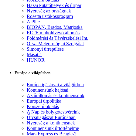
Hazai kutatóhelyek és űripar
Nyereség az országnak
Rosetta üstökösprogram
A Pille
BIOPAN, Brados, Matrjoska
ELTE műholdvevő állomás
Földmérési és Távérzékelési Int.
Orsz. Meteorológiai Szolgálat
Simonyi űrrepülése
Masat-1
HUNOR
Európa a világűrben
Európa igáslovai a világűrben
Kontinensünk hajósai
Az űrállomás és kontinensünk
Európai űrpolitika
Korszerű oktatás
A Nap és bolygótestvéreink
Űrcsillagászat Európában
Nyereség a kontinensnek
Kontinensünk űrtörténelme
Mars Express és Beagle-2