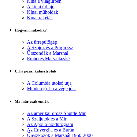
Kína a világűrben
A kínai űrhajó
Kínai műholdak
Kínai rakéták
Hogyan működik?
Az űrrepülőgép
A Szojuz és a Progressz
Űrszondák a Marsnál
Emberes Mars-utazás?
Űrhajózási katasztrófák
A Columbia utolsó útja
Minden jó, ha a vége jó...
Ma már csak emlék
Az amerikai-orosz Shuttle-Mir
A Szaljutok és a Mir
Az Apollo holdprogram
Az Enyergija és a Burán
Űreszközök a Marsnál 1960-2000