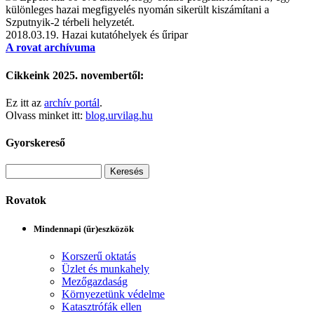
különleges hazai megfigyelés nyomán sikerült kiszámítani a
Szputnyik-2 térbeli helyzetét.
2018.03.19.
Hazai kutatóhelyek és űripar
A rovat archívuma
Cikkeink 2025. novembertől:
Ez itt az
archív portál
.
Olvass minket itt:
blog.urvilag.hu
Gyorskereső
Rovatok
Mindennapi (űr)eszközök
Korszerű oktatás
Üzlet és munkahely
Mezőgazdaság
Környezetünk védelme
Katasztrófák ellen