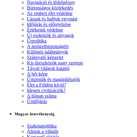
Navigáció és térképészet
Biztonságos közlekedés
Az emberi élet védelme
Lássuk és halljuk egymást
Időjárás és előrejelzése
Értékeink védelme
Új eszközök és anyagok
Űrpolitika
A nemzetbiztonságért
Különös találmányok
Szárnyaló képzelet
Kis űreszközök nagy szerepe
Távoli világok kutatói
A hét képe
Űrturisták és magánűrhajók
Élet a Földön kívül?
Idegen civilizációk?
A hónap száma
Űridőjárás
Magyar űrtevékenység
Szakmapolitika
Álmuk a világűr
Korszerű oktatás