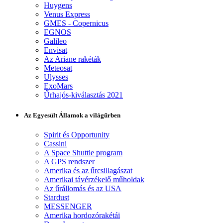
Huygens
Venus Express
GMES - Copernicus
EGNOS
Galileo
Envisat
Az Ariane rakéták
Meteosat
Ulysses
ExoMars
Űrhajós-kiválasztás 2021
Az Egyesült Államok a világűrben
Spirit és Opportunity
Cassini
A Space Shuttle program
A GPS rendszer
Amerika és az űrcsillagászat
Amerikai távérzékelő műholdak
Az űrállomás és az USA
Stardust
MESSENGER
Amerika hordozórakétái