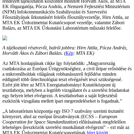
rendezett tájékoztatón köszöntőt mondott Horváth Ákos, az MTA
EK főigazgatója, Pócza András, a Nemzeti Fejlesztési Minisztérium
(NFM) Infokommunikációs Szabályozási és Szervezési
Főosztályának űrkutatásért felelős főosztályvezetője, Hirn Attila, az
MTA EK Űrdozimetriai Kutatócsoport vezetője, valamint Zábori
Balázs, az MTA EK Űrkutatási Laboratórium műszaki felelőse.
A tájékoztató résztvevői, balról jobbra: Hirn Attila, Pócza András,
Horváth Ákos és Zábori Balázs. (
Kép
: MTA EK)
Az MTA honlapjának cikke így folytatódik: „Magyarország
csatlakozása az Európai Űrügynökséghez, a civil űripar erősödése és
a mikroműholdak világának robbanásszerű fejlődése minden
eddiginél több űrtechnológiai teszt elvégzését teszi szükségessé.
Ezért jött létre az MTA Energiatudományi Kutatóközpont új
tesztlaborja, melyben a legtöbb vizsgálatot és a szerelési feladatokat
egy helyen lehet elvégezni. A tesztlaborban a saját fejlesztésű
eszközök vizsgálata mellett ipari megrendeléseket is fogadnak.”
„A laboratórium központja egy ISO 7 szabvány szerinti tisztatéri
környezet, ahol az európai űrszabványok (ECSS –
European
Cooperation for Space Standardization
) előírásainak megfelelően
lehetséges űreszközök szerelési munkálatait elvégezni” – ezt már az
MTA EK Űrdozimetriai Kutatócsoportjának
hírei között