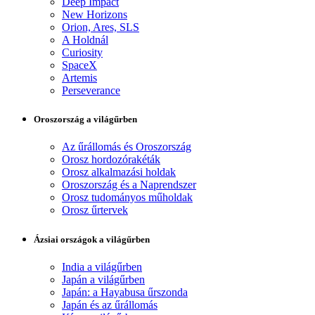
Deep Impact
New Horizons
Orion, Ares, SLS
A Holdnál
Curiosity
SpaceX
Artemis
Perseverance
Oroszország a világűrben
Az űrállomás és Oroszország
Orosz hordozórakéták
Orosz alkalmazási holdak
Oroszország és a Naprendszer
Orosz tudományos műholdak
Orosz űrtervek
Ázsiai országok a világűrben
India a világűrben
Japán a világűrben
Japán: a Hayabusa űrszonda
Japán és az űrállomás