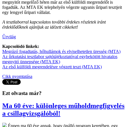
megnyitót megelőző héten már az első külföldi megrendelőt is
fogadták. Az MTA EK telephelyén végezte ugyanis űripari tesztjeit
egy lengyel űripari vállalat.
A tesztlaborral kapcsolatos további érdekes részletek iránt
érdeklődőknek ajánljuk az idézett cikkeket!
Ûrvilág
Kapcsolódó linkek:
Megrázó fogadtatás, hőhullámok és elviselhetetlen üresség (MTA)
Az űrkutatási tesztlabor sajtótájékoztatóval egybekötött hivatalos
megnyitó ünnepsége (MTA EK)
Az első külföldi megrendelésre végzett teszt (MTA EK)
Cikk nyomtatása
Ezt olvasta már?
Ma 60 éve: különleges műholdmegfigyelés
a csillagvizsgálóból!
Éppen ma 60 éve annak, hogy önálló program keretében, egy