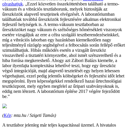
olvashatjuk
. „Ezzel közvetlen összeköttetésben található a termo-
vákuum és a vibrációs tesztlaborunk, melyek biztosítják az
űreszközök alapvető tesztjeinek elvégzését. A laboratóriumban
találhatóak továbbá űreszközök fejlesztésére alkalmas elektronikai
fejlesztő helyiségek is. A termo-vákuum tesztlaborban az
űreszközöket nagy vákuum és szélsőséges hőmérsékleti viszonyok
esetére vizsgáljuk az erre a célra szolgáló tesztberendezéseinkkel,
míg a vibrációs laborban egy hazánkban kiemelkedően nagy
teljesítményű rázógép segítségével a felbocsátás során fellépő erőket
szimulálhatjuk. Hibás működés esetén a vizsgált űreszköz
visszavihető a tisztatéri környezetbe, ahol ismét szétszerelhető és a
hiba forrása megkereshető. Ahogy azt Zábori Balázs kiemelte, a
labor ilyenfajta komplexitása lehetővé teszi, hogy egy űreszköz
végső integrációját, majd alapvető tesztelését egy helyen lehessen
végrehajtani, ezzel pedig jelentős költségeket és fejlesztési időt lehet
megspórolni. Ilyen képességekkel rendelkező hazai űrtechnológiai
tesztközpont, mely egyben megfelel az űripari szabványoknak is,
eddig nem létezett. A laboratórium építése 2017 végére fejeződött
be.”
(
Kép
: mta.hu / Szigeti Tamás)
A tesztlabor jelenleg már teljes kapacitással üzemel. A hivatalos