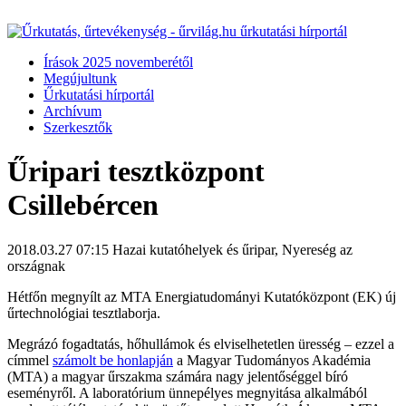
Írások 2025 novemberétől
Megújultunk
Űrkutatási hírportál
Archívum
Szerkesztők
Űripari tesztközpont
Csillebércen
2018.03.27 07:15
Hazai kutatóhelyek és űripar, Nyereség az
országnak
Hétfőn megnyílt az MTA Energiatudományi Kutatóközpont (EK) új
űrtechnológiai tesztlaborja.
Megrázó fogadtatás, hőhullámok és elviselhetetlen üresség – ezzel a
címmel
számolt be honlapján
a Magyar Tudományos Akadémia
(MTA) a magyar űrszakma számára nagy jelentőséggel bíró
eseményről. A laboratórium ünnepélyes megnyitása alkalmából