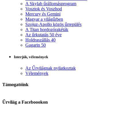
A Skylab űrállomásprogram
Vosztok és Voszhod
Mercury és Gemini
Magyar a világűrben
Szojuz-Apollo közös űrrepülés
A Titan hordozórakéták
Az űrkutatás 50 éve
Holdraszállás 40
Gagarin 50
Interjúk, vélemények
Az Űrvilágnak nyilatkoztak
Vélemények
Támogatóink
Űrvilág a Faceboookon