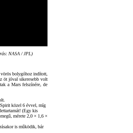
orrás: NASA / JPL)
vörös bolygóhoz indított,
 öt jóval sikeresebb volt
tak a Mars felszínére, de
lt.
pirit közel 6 évvel, míg
lettartamát! (Egy kis
tömegű, mérete 2,0 × 1,6 ×
írásakor is működik, bár