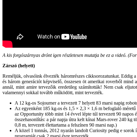
A kis forgószárnyas drónt igen részletesen mutatja be ez a videó. (F
Zárszó (helyett)
Reméljük, olvasóink élvezték háromrészes cikksorozatunkat. Eddig a 
és három generációt képviselő, összesen öt amerikai roverből mind az
annál, mint amire tervezőik eredetileg számították! Nem csak eljutot
valamennyi sokkal tovább működött, mint tervezték.
A 12 kg-os Sojourner a tervezett 7 helyett 83 marsi napig roboto
Az egyenként 185 kg-os és 1,5 × 2,3 × 1,6 m befoglaló méretű S
az Opportunity több mint 14 évvel lépte túl tervezett 90 napos é
összehasonlítás: a pár napja útra kelt kínai Mars-rover 240 kg 
0,8 m, tervezett élettartama a felszínen 90 marsi nap.)
A közel 1 tonnás, 2012 nyarán landolt Curiosity pedig e sorok 
programját csak 2 marsi évre tervezték…