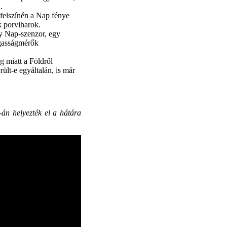
.
 felszínén a Nap fénye
k porviharok.
y Nap-szenzor, egy
agasságmérők
g miatt a Földről
rült-e egyáltalán, is már
án helyezték el a hátára