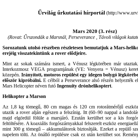
Űrvilág űrkutatási hírportál
(http://www.urvi
Mars 2020 (3. rész)
(Rovat: Űrszondák a Marsnál, Perseverance , Távoli világok kutat
Sorozatunk utolsó részében részletesen bemutatjuk a Mars-heliko
erejéig visszatekintünk a rover elődjeire.
Mint az sokak számára ismert, a Vénusz légkörében már utaztak,
Interkozmosz VEGA programjának (VE: Venyera = Vénusz) keret
közepén.
Irányított, motoros repülést egy idegen bolygó légköré
először kipróbálni.
E célból a Perseverance alsó részén helyezték 
Mars Helicopter néven futó
Ingenuity drónhelikoptert
.
Helikopter a Marson
Az 1,8 kg tömegű, 80 cm magas és 120 cm rotorátmérőjű eszköz 
utazik a rover alján egészen a felszínig. Itt (60–90 nappal a landolás
majd elgördül fölüle a marsjáró. Ezután kerülhet sor a kis forg
feltöltésére. A koaxiális forgószárnyakkal felszerelt eszköz energiael
mint 300 g tömegű – akkumulátorok biztosítják. Ezeket a repülő szer
napelem tölti. Az önálló repülésre csak ez után kerülhet sor. Remény