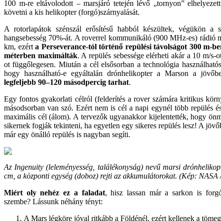
100 m-re eltávolodott – marsjáró tetején lévő „tornyon” elhelyezet
követni a kis helikopter (forgó)szárnyalását.
A rotorlapátok szénszál erősítésű habból készültek, végükön a s
hangsebesség 70%-át. A roverrel kommunikáló (900 MHz-es) rádió m
km, ezért
a Perseverance-tól történő repülési távolságot 300 m-b
méterben maximálták
. A repülés sebessége elérheti akár a 10 m/s-ot
ot függőlegesen. Miután a cél elsősorban a technológia használható
hogy használható-e egyáltalán drónhelikopter a Marson a jövőb
legfeljebb 90–120 másodpercig tarhat
.
Egy fontos gyakorlati célról (felderítés a rover számára kritikus kö
másodsorban van szó. Ezért nem is cél a napi egynél több repülés és
maximális cél (álom). A tervezők ugyanakkor kijelentették, hogy ö
sikernek fogják tekinteni, ha egyetlen egy sikeres repülés lesz! A jövő
már egy önálló repülés is nagyban segíti.
Az Ingenuity (leleményesség, találékonyság) nevű marsi drónhelikop
cm, a központi egység (doboz) rejti az akkumulátorokat. (
Kép
: NASA 
Miért oly nehéz ez a faladat
, hisz lassan már a sarkon is for
szembe? Lássunk néhány tényt:
A Mars légköre jóval ritkább a Földénél, ezért kellenek a töme