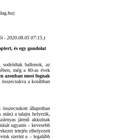
lag.hu)
ói -
2020.08.05 07:15.
)
ptert, és egy gondolat
 sodródtak ballonok, az
ében, még a 80-as évek
ben azonban most fognak
el összecsukva a korábban
összecsukott állapotban
 után) a talajra helyezik,
ószárnyas jármű akkuinak
látását ugyanis – kevesebb
kezet tetején elhelyezett
eink szerint a – legalább