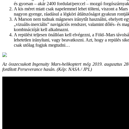
és gyorsan – akár 2400 fordulat/perccel – mozgó forgószárnyak
A kis méret miatt csak napelemmel lehet tölteni, viszont a Mars
nagyon gyenge, ráadásul a légköri átlátszóságot gyakran rontjá
A Marson nem tudnak mágneses iránytűt használni, ehelyett eg
„vizuális-inerciális” navigációs rendszer, valamint dőlés- és m
kombinációját kell alkalmazni.
A repülést teljesen önállóan kell elvégezni, a Föld–Mars távolsá
lehetetlen irányítani, vagy beavatkozni. Azt, hogy a repülés sike
csak utólag fogjuk megtudni…
Az összecsukott Ingenuity Mars-helikoptert még 2019. augusztus 28-
fordított Perseverance hasán. (
Kép
: NASA / JPL)