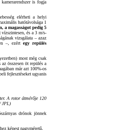
t kamerarendszer is fogja
ebesség elérheti a helyi
aximális hatótávolsága 1
en, a magasságot pedig 5
 vízszintesen, és a 3 m/s-
ságának vizsgálata – azaz
en –, ezért
egy repülés
rnyezetben) most még csak
 az összesen öt repülés a
nmagában már azt 100%-os
beli fejlesztéseket ugyanis
ter. A rotor átmérője 120
/ JPL)
gószárnyas drónok jönnek
ghez képest nagyméretű,