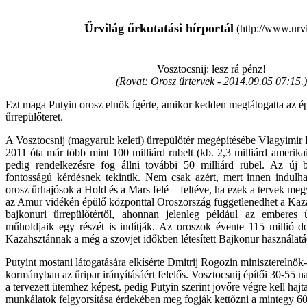
Űrvilág űrkutatási hírportál
(http://www.urvi
Vosztocsnij: lesz rá pénz!
(Rovat: Orosz űrtervek -
2014.09.05 07:15.
)
Ezt maga Putyin orosz elnök ígérte, amikor kedden meglátogatta az épü
űrrepülőteret.
A Vosztocsnij (magyarul: keleti) űrrepülőtér megépítésébe Vlagyimir 
2011 óta már több mint 100 milliárd rubelt (kb. 2,3 milliárd amerikai 
pedig rendelkezésre fog állni további 50 milliárd rubel. Az új báz
fontosságú kérdésnek tekintik. Nem csak azért, mert innen indul
orosz űrhajósok a Hold és a Mars felé – feltéve, ha ezek a tervek me
az Amur vidékén épülő központtal Oroszország függetlenedhet a Kazah
bajkonuri űrrepülőtértől, ahonnan jelenleg például az emberes 
műholdjaik egy részét is indítják. Az oroszok évente 115 millió doll
Kazahsztánnak a még a szovjet időkben létesített Bajkonur használatáé
Putyint mostani látogatására elkísérte Dmitrij Rogozin miniszterelnök-
kormányban az űripar irányításáért felelős. Vosztocsnij építői 30-55 n
a tervezett ütemhez képest, pedig Putyin szerint jövőre végre kell hajta
munkálatok felgyorsítása érdekében meg fogják kettőzni a mintegy 6