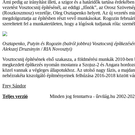
Ami pedig az irányítást illeti, a szigor és a határidők tartása érdekéb
vezetést Vosztocsnij építésénél, az eddigi „főnök”, az Orosz Szövet
(Roszkoszmosz) vezetője, Oleg Osztapenko helyett. Az új vezetés mi
megdolgoztatja az építésben részt vevő munkásokat. Rogozin februári
szereltetett fel a munkaterületen, hogy a lógósok tudjanak róla: személ
Osztapenko, Putyin és Rogozin (balról jobbra) Vosztocsnij építkezésé
Alekszej Druzsinyin / RIA Novosztyi)
Vosztocsnij építésének első szakasza, a földmérési munkák 2010-ben 
megkezdett építkezés nyomán mostanra a Szojuz-2 és Angara hordozór
közel vannak a végleges állapotukhoz. Az utolsó nagy fázis, a majdan
nehézrakéta kiszolgáló építményeinek felhúzása 2016-2018 között vá
Frey Sándor
Teljes verzió
Minden jog fenntartva - űrvilág.hu 2002-20