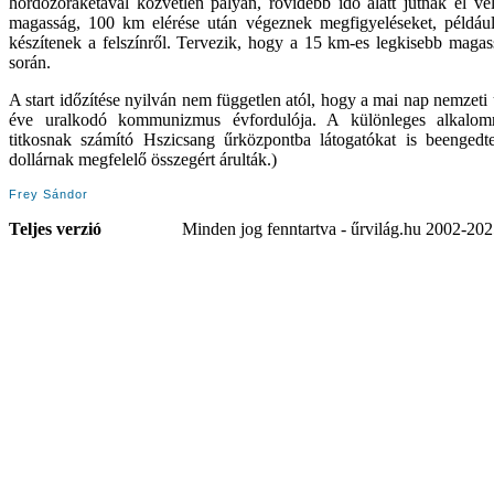
hordozórakétával közvetlen pályán, rövidebb idő alatt jutnak el ve
magasság, 100 km elérése után végeznek megfigyeléseket, például
készítenek a felszínről. Tervezik, hogy a 15 km-es legkisebb magas
során.
A start időzítése nyilván nem független atól, hogy a mai nap nemzeti
éve uralkodó kommunizmus évfordulója. A különleges alkalomr
titkosnak számító Hszicsang űrközpontba látogatókat is beengedt
dollárnak megfelelő összegért árulták.)
Frey Sándor
Teljes verzió
Minden jog fenntartva - űrvilág.hu 2002-20