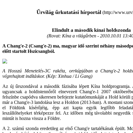
Űrvilág űrkutatási hírportál
(http://www.urvi
Elindult a második kínai holdszonda
(Rovat: Kína a világűrben -
2010.10.01 13:40
A Chang'e-2 (Csang'e-2) ma, magyar idő szerint néhány másodpe
előtt startolt Hszicsangból.
A Hosszú Menetelés-3C rakéta, orrkúpjában a Chang'e-2 holds
végrehajtott indításkor. (Kép: Xinhua / Li Gang)
Az új űrszondával a második fázisába lépett Kína holdprogramja.
ugyancsak a holdistennőről elnevezett Chang'e-1 2007 októberéb
felszínbe csapódva sikeresen befejezte kutatómunkáját a Hold körüli 
már a Chang'e-3 landolása lesz a Holdon (2013-ban). A mostani szon
el Földünk kísérőjéig, épp azt kapta egyik legfőbb feladat
leszállóhelyeket térképezze fel. Az időben még távolabbi negyedik
mintát is hozna vissza a Földre.
A 2. számú szonda eredetileg az első Chang'e tartalékának épült. M