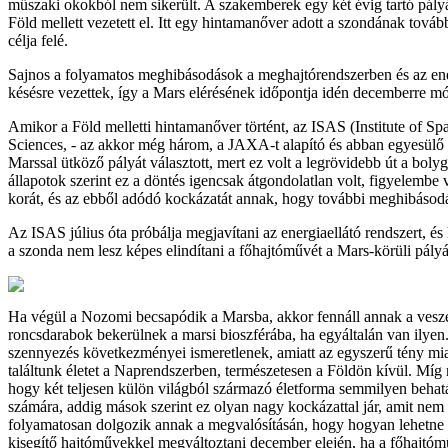
műszaki okokból nem sikerült. A szakemberek egy két évig tartó pályá
Föld mellett vezetett el. Itt egy hintamanőver adott a szondának további
célja felé.
Sajnos a folyamatos meghibásodások a meghajtórendszerben és az ene
késésre vezettek, így a Mars elérésének időpontja idén decemberre mó
Amikor a Föld melletti hintamanőver történt, az ISAS (Institute of Sp
Sciences, - az akkor még három, a JAXA-t alapító és abban egyesülő
Marssal ütköző pályát választott, mert ez volt a legrövidebb út a boly
állapotok szerint ez a döntés igencsak átgondolatlan volt, figyelembe
korát, és az ebből adódó kockázatát annak, hogy további meghibásodá
Az ISAS július óta próbálja megjavítani az energiaellátó rendszert, és
a szonda nem lesz képes elindítani a főhajtóművét a Mars-körüli pályá
Ha végül a Nozomi becsapódik a Marsba, akkor fennáll annak a vesz
roncsdarabok bekerülnek a marsi bioszférába, ha egyáltalán van ilye
szennyezés következményei ismeretlenek, amiatt az egyszerű tény mi
találtunk életet a Naprendszerben, természetesen a Földön kívül. Míg n
hogy két teljesen külön világból származó életforma semmilyen behatá
számára, addig mások szerint ez olyan nagy kockázattal jár, amit ne
folyamatosan dolgozik annak a megvalósításán, hogy hogyan lehetne a
kisegítő hajtóművekkel megváltoztani december elején, ha a főhajtó