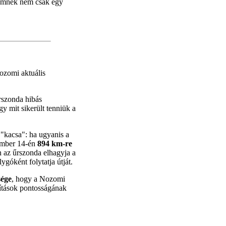
remnek nem csak egy
ozomi aktuális
rszonda hibás
y mit sikerült tenniük a
 "kacsa": ha ugyanis a
cember 14-én
894 km-re
n az űrszonda elhagyja a
góként folytatja útját.
sége
, hogy a Nozomi
ítások pontosságának