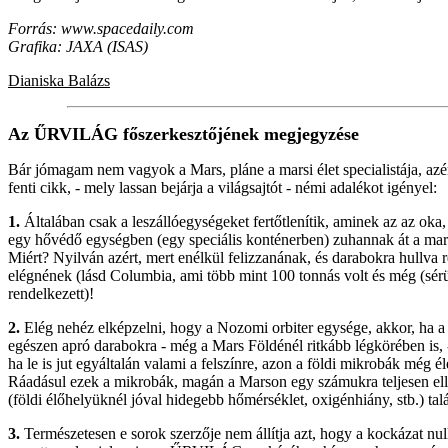
Forrás: www.spacedaily.com
Grafika: JAXA (ISAS)
Dianiska Balázs
Az ŰRVILÁG főszerkesztőjének megjegyzése
Bár jómagam nem vagyok a Mars, pláne a marsi élet specialistája, az
fenti cikk, - mely lassan bejárja a világsajtót - némi adalékot igényel:
1.
Általában csak a leszállóegységeket fertőtlenítik, aminek az az oka
egy hővédő egységben (egy speciális konténerben) zuhannak át a mar
Miért? Nyilván azért, mert enélkül felizzanának, és darabokra hullva
elégnének (lásd Columbia, ami több mint 100 tonnás volt és még (sér
rendelkezett)!
2.
Elég nehéz elképzelni, hogy a Nozomi orbiter egysége, akkor, ha 
egészen apró darabokra - még a Mars Földénél ritkább légkörében is, 
ha le is jut egyáltalán valami a felszínre, azon a földi mikrobák még 
Ráadásul ezek a mikrobák, magán a Marson egy számukra teljesen ell
(földi élőhelyüknél jóval hidegebb hőmérséklet, oxigénhiány, stb.) ta
3.
Természetesen e sorok szerzője nem állítja azt, hogy a kockázat nul