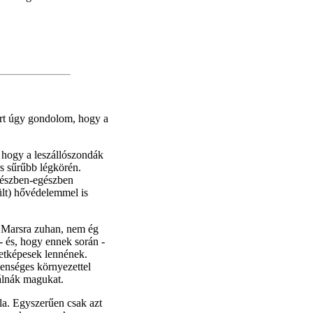
ért úgy gondolom, hogy a
, hogy a leszállószondák
s sűrűbb légkörén.
 részben-egészben
ült) hővédelemmel is
a Marsra zuhan, nem ég
- és, hogy ennek során -
életképesek lennének.
enséges környezettel
lálnák magukat.
la. Egyszerűen csak azt