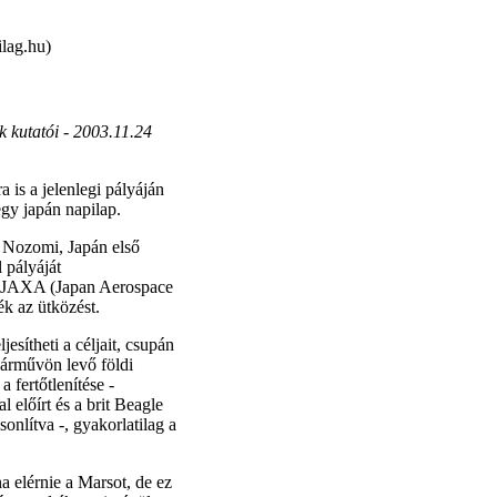
lag.hu)
k kutatói -
2003.11.24
is a jelenlegi pályáján
gy japán napilap.
ő Nozomi, Japán első
 pályáját
 a JAXA (Japan Aerospace
k az ütközést.
sítheti a céljait, csupán
járművön levő földi
 fertőtlenítése -
 előírt és a brit Beagle
sonlítva -, gyakorlatilag a
a elérnie a Marsot, de ez