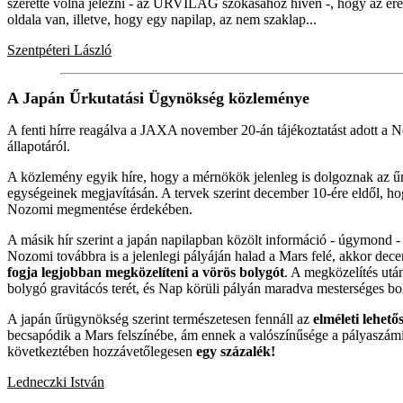
szerette volna jelezni - az ŰRVILÁG szokásához híven -, hogy az é
oldala van, illetve, hogy egy napilap, az nem szaklap...
Szentpéteri László
A Japán Űrkutatási Ügynökség közleménye
A fenti hírre reagálva a JAXA november 20-án tájékoztatást adott a N
állapotáról.
A közlemény egyik híre, hogy a mérnökök jelenleg is dolgoznak az ű
egységeinek megjavításán. A tervek szerint december 10-ére eldől, hog
Nozomi megmentése érdekében.
A másik hír szerint a japán napilapban közölt információ - úgymond -
Nozomi továbbra is a jelenlegi pályáján halad a Mars felé, akkor de
fogja legjobban megközelíteni a vörös bolygót
. A megközelítés utá
bolygó gravitácós terét, és Nap körüli pályán maradva mesterséges boly
A japán űrügynökség szerint természetesen fennáll az
elméleti lehető
becsapódik a Mars felszínébe, ám ennek a valószínűsége a pályaszám
következtében hozzávetőlegesen
egy százalék!
Ledneczki István