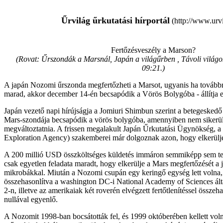
Űrvilág űrkutatási hírportál
(http://www.urvi
Fertőzésveszély a Marson?
(Rovat: Űrszondák a Marsnál, Japán a világűrben , Távoli világo
09:21.
)
A japán Nozomi űrszonda megfertőzheti a Marsot, ugyanis ha továbbra 
marad, akkor december 14-én becsapódik a Vörös Bolygóba - állítja e
Japán vezető napi hírújságja a Jomiuri Shimbun szerint a betegesked
Mars-szondája becsapódik a vörös bolygóba, amennyiben nem sikerül
megváltoztatnia. A frissen megalakult Japán Űrkutatási Ügynökség,
Exploration Agency) szakemberei már dolgoznak azon, hogy elkerüljé
A 200 millió USD összköltséges küldetés immáron semmiképp sem telje
csak egyetlen feladata maradt, hogy elkerülje a Mars megfertőzését a 
mikrobákkal. Miután a Nozomi csupán egy keringő egység lett volna, a
összehasonlítva a washington DC-i National Academy of Sciences által
2-n, illetve az amerikaiak két roverén elvégzett fertőtlenítéssel összeha
nullával egyenlő.
A Nozomit 1998-ban bocsátották fel, és 1999 októberében kellett voln