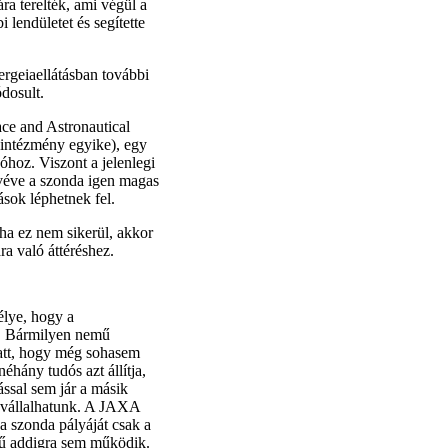
ra terelték, ami végül a
 lendületet és segítette
rgeiaellátásban további
dosult.
ace and Astronautical
 intézmény egyike), egy
góhoz. Viszont a jelenlegi
 véve a szonda igen magas
sok léphetnek fel.
 ha ez nem sikerül, akkor
ra való áttéréshez.
élye, hogy a
n. Bármilyen nemű
att, hogy még sohasem
éhány tudós azt állítja,
ssal sem jár a másik
m vállalhatunk. A JAXA
 szonda pályáját csak a
mű addigra sem működik.