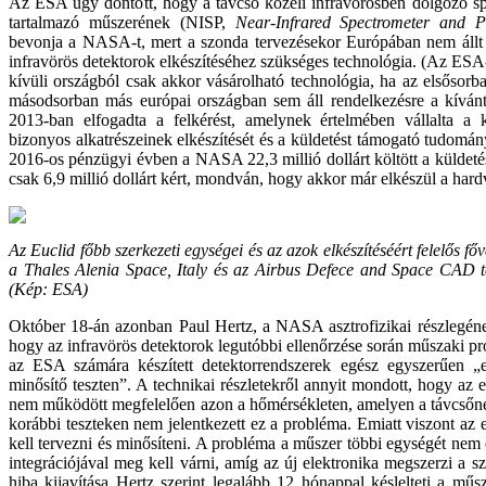
Az ESA úgy döntött, hogy a távcső közeli infravörösben dolgozó spe
tartalmazó műszerének (NISP,
Near-Infrared Spectrometer and P
bevonja a NASA-t, mert a szonda tervezésekor Európában nem állt 
infravörös detektorok elkészítéséhez szükséges technológia. (Az ES
kívüli országból csak akkor vásárolható technológia, ha az elsősor
másodsorban más európai országban sem áll rendelkezésre a kív
2013-ban elfogadta a felkérést, amelynek értelmében vállalta a 
bizonyos alkatrészeinek elkészítését és a küldetést támogató tudomán
2016-os pénzügyi évben a NASA 22,3 millió dollárt költött a küldet
csak 6,9 millió dollárt kért, mondván, hogy akkor már elkészül a hard
Az Euclid főbb szerkezeti egységei és az azok elkészítéséért felelős fő
a Thales Alenia Space, Italy és az Airbus Defece and Space CAD ter
(
Kép
: ESA)
Október 18-án azonban Paul Hertz, a NASA asztrofizikai részlegének
hogy az infravörös detektorok legutóbbi ellenőrzése során műszaki pr
az ESA számára készített detektorrendszerek egész egyszerűen „elb
minősítő teszten”. A technikai részletekről annyit mondott, hogy az 
nem működött megfelelően azon a hőmérsékleten, amelyen a távcsőne
korábbi teszteken nem jelentkezett ez a probléma. Emiatt viszont az 
kell tervezni és minősíteni. A probléma a műszer többi egységét nem ér
integrációjával meg kell várni, amíg az új elektronika megszerzi a s
hiba kijavítása Hertz szerint legalább 12 hónappal késlelteti a mű