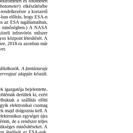
ktrométert és fotométert
hotometer
) elkészítésébe
rendelkezésre a korszerű
A-ban előírás, hogy ESA-n
ban az ESA tagállamaiban,
ánt minőségben.) A NASA
közeli infravörös műszer
yos központ létesítését. A
ésre, 2018-ra azonban már
ver.
vállalkozók. A fantáziarajz
vrajzai alapján készült.
 igazgatója bejelentette,
oblémák derültek ki, ezért
uktak a szállítás előtti
egyik elektronikai csomag
k majd dolgoznia kell. A
elektronikus egységet újra
inti, de a rendszer teljes
zükséges minősítéseket. A
szer átadását az ESA-nak,