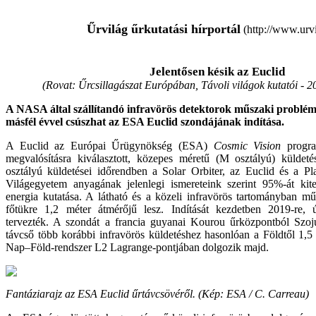
Űrvilág űrkutatási hírportál
(http://www.urvi
Jelentősen késik az Euclid
(Rovat: Űrcsillagászat Európában, Távoli világok kutatói -
2
A NASA által szállítandó infravörös detektorok műszaki problém
másfél évvel csúszhat az ESA Euclid szondájának indítása.
A Euclid az Európai Űrügynökség (ESA)
Cosmic Vision
progra
megvalósításra kiválasztott, közepes méretű (M osztályú) küldet
osztályú küldetései időrendben a Solar Orbiter, az Euclid és a Pla
Világegyetem anyagának jelenlegi ismereteink szerint 95%-át kit
energia kutatása. A látható és a közeli infravörös tartományban m
főtükre 1,2 méter átmérőjű lesz. Indítását kezdetben 2019-re, 
tervezték. A szondát a francia guyanai Kourou űrközpontból Szoju
távcső több korábbi infravörös küldetéshez hasonlóan a Földtől 1,5
Nap–Föld-rendszer L2 Lagrange-pontjában dolgozik majd.
Fantáziarajz az ESA Euclid űrtávcsövéről. (
Kép
: ESA / C. Carreau)