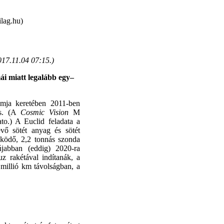
lag.hu)
017.11.04 07:15.
)
ái miatt legalább egy–
mja keretében 2011-ben
és. (A
Cosmic Vision
M
to.) A Euclid feladata a
evő sötét anyag és sötét
űködő, 2,2 tonnás szonda
újabban (eddig) 2020-ra
z rakétával indítanák, a
 millió km távolságban, a