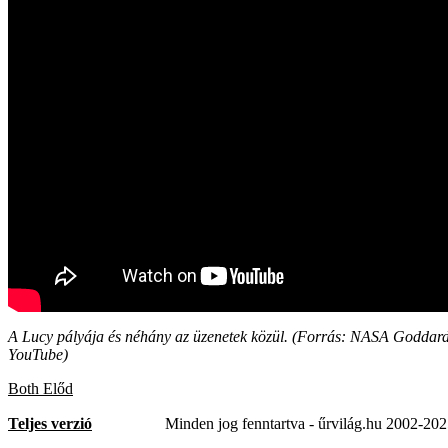
A Lucy pályája és néhány az üzenetek közül. (Forrás: NASA Goddard
YouTube)
Both Előd
Teljes verzió
Minden jog fenntartva - űrvilág.hu 2002-20