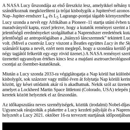
A NASA Lucy űrszondája az első űreszköz lesz, amelyikkel néhány tr
szándékoznak megközelíteni (a trójai kisbolygók a Jupiterével azonos
Nap–Jupiter-rendszer L
és L
Lagrange-pontjai tágabb környezetében
4
5
Lucy szonda a nevét egy Afrikában a Pioneer–11 startja utáni évben t
maradványról kapta, ezzel jelezve, hogy a kutatók reményei szerint 
jelentőségű eredményeket szolgáltathat a Naprendszer eredetének kut
jelentőségű az antropológiában a „hiányzó láncszemnek” tekintett Luc
volt. (Mivel a csontváz Lucy viszont a Beatles együttes
Lucy in the S
számáról kapta a nevét, ezért nem meglepő, hogy a szondára kerülő pl
négy tagjától felkerült egy-egy rövid üzenet.) A NASA reményei szerin
üzenettel ugyanolyan értékes kincs lesz a majdani asztroarcheológus
csontjai az ősember-kutatóknak.
Miután a Lucy szonda 2033-ra végiglátogatja a Nap körül hat különb
kisbolygót, sok százezer vagy millió éven át folytatja Nap körüli kerin
között, így kései utódaink akár rá is akadhatnak. Nekik szól az üzenete
amelyet a Lockheed Martin Space littletoni (Colorado, USA) telepén 
keretek között helyeztek el az űrszondán.
Az időkapszulára neves személyiségek, köztük (irodalmi) Nobel-díjaso
Ugyancsak rárajzolták a plakettre a Lucy kezdeti pályáját és a Napren
helyzetét a Lucy 2021. október 16-ra tervezett startjának időpontjában