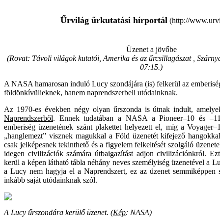
Űrvilág űrkutatási hírportál
(http://www.urvi
Üzenet a jövőbe
(Rovat: Távoli világok kutatói, Amerika és az űrcsillagászat , Szárny
07:15.
)
A NASA hamarosan induló Lucy szondájára (is) felkerül az emberiség
földönkívülieknek, hanem naprendszerbeli utódainknak.
Az 1970-es években négy olyan űrszonda is útnak indult, amely
Naprendszerből
. Ennek tudatában a NASA a Pioneer–10 és –11
emberiség üzenetének szánt plakettet helyezett el, míg a Voyager
„hanglemezt” visznek magukkal a Föld üzenetét kifejező hangokka
csak jelképesnek tekinthető és a figyelem felkeltését szolgáló üzenete
idegen civilizációk számára útbaigazítást adjon civilizációnkról. E
kerül a képen látható tábla néhány neves személyiség üzenetével a 
a Lucy nem hagyja el a Naprendszert, ez az üzenet semmiképpen s
inkább saját utódainknak szól.
A Lucy űrszondára kerülő üzenet. (
Kép
: NASA)