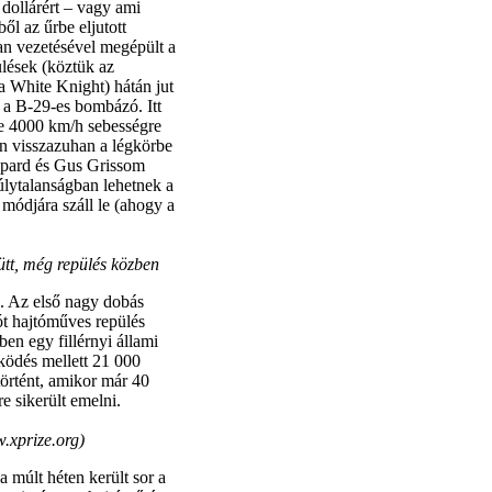
 dollárért – vagy ami
ől az űrbe eljutott
an vezetésével megépült a
ülések (köztük az
(a White Knight) hátán jut
s a B-29-es bombázó. Itt
ve 4000 km/h sebességre
án visszazuhan a légkörbe
epard és Gus Grissom
úlytalanságban lehetnek a
módjára száll le (ahogy a
tt, még repülés közben
. Az első nagy dobás
ót hajtóműves repülés
en egy fillérnyi állami
ködés mellett 21 000
történt, amikor már 40
 sikerült emelni.
.xprize.org)
múlt héten került sor a