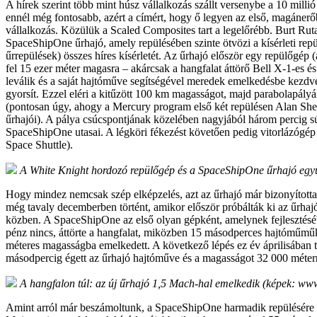
A hírek szerint több mint húsz vállalkozás szállt versenybe a 10 millió
ennél még fontosabb, azért a címért, hogy ő legyen az első, magánerőb
vállalkozás. Közülük a Scaled Composites tart a legelőrébb. Burt Rut
SpaceShipOne űrhajó, amely repülésében szinte ötvözi a kísérleti rep
űrrepülések) összes híres kísérletét. Az űrhajó először egy repülőgép 
fel 15 ezer méter magasra – akárcsak a hangfalat áttörő Bell X-1-es é
leválik és a saját hajtóműve segítségével meredek emelkedésbe kezd
gyorsít. Ezzel eléri a kitűzött 100 km magasságot, majd parabolapály
(pontosan úgy, ahogy a Mercury program első két repülésen Alan Sh
űrhajói). A pálya csúcspontjának közelében nagyjából három percig s
SpaceShipOne utasai. A légköri fékezést követően pedig vitorlázógép 
Space Shuttle).
A White Knight hordozó repülőgép és a SpaceShipOne űrhajó együ
Hogy mindez nemcsak szép elképzelés, azt az űrhajó már bizonyította
még tavaly decemberben történt, amikor először próbálták ki az űrhaj
közben. A SpaceShipOne az első olyan gépként, amelynek fejlesztéséb
pénz nincs, áttörte a hangfalat, miközben 15 másodperces hajtóműmű
méteres magasságba emelkedett. A következő lépés ez év áprilisában 
másodpercig égett az űrhajó hajtóműve és a magasságot 32 000 méterre
A hangfalon túl: az új űrhajó 1,5 Mach-hal emelkedik (képek: www
Amint arról már beszámoltunk, a SpaceShipOne harmadik repülésére a 