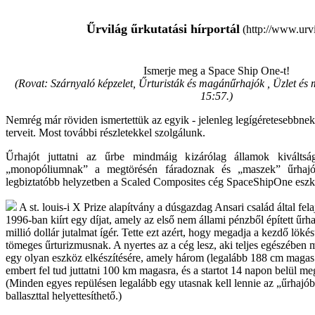
Űrvilág űrkutatási hírportál
(http://www.urvi
Ismerje meg a Space Ship One-t!
(Rovat: Szárnyaló képzelet, Űrturisták és magánűrhajók , Üzlet és
15:57.
)
Nemrég már röviden ismertettük az egyik - jelenleg legígéretesebbne
terveit. Most további részletekkel szolgálunk.
Űrhajót juttatni az űrbe mindmáig kizárólag államok kivált
„monopóliumnak” a megtörésén fáradoznak és „maszek” űrhajót 
legbiztatóbb helyzetben a Scaled Composites cég SpaceShipOne eszk
A st. louis-i X Prize alapítvány a dúsgazdag Ansari család által fel
1996-ban kiírt egy díjat, amely az első nem állami pénzből épített űrh
millió dollár jutalmat ígér. Tette ezt azért, hogy megadja a kezdő lökés
tömeges űrturizmusnak. A nyertes az a cég lesz, aki teljes egészében
egy olyan eszköz elkészítésére, amely három (legalább 188 cm magas 
embert fel tud juttatni 100 km magasra, és a startot 14 napon belül meg
(Minden egyes repülésen legalább egy utasnak kell lennie az „űrhajób
ballaszttal helyettesíthető.)