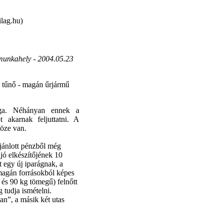
lag.hu)
 munkahely -
2004.05.23
k tűnő - magán űrjármű
sága. Néhányan ennek a
akarnak feljuttatni. A
öze van.
ajánlott pénzből még
ajó elkészítőjének 10
t egy új iparágnak, a
 magán forrásokból képes
és 90 kg tömegű) felnőtt
 tudja ismételni.
an”, a másik két utas