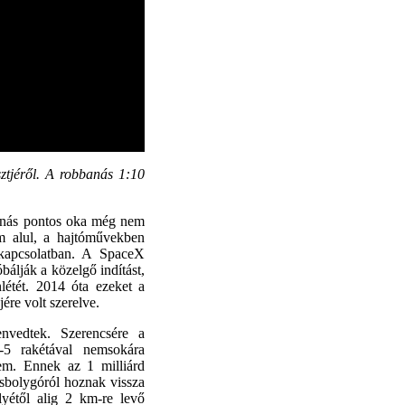
esztjéről. A robbanás 1:10
banás pontos oka még nem
em alul, a hajtóművekben
t kapcsolatban. A SpaceX
óbálják a közelgő indítást,
nlétét. 2014 óta ezeket a
jére volt szerelve.
nvedtek. Szerencsére a
-5 rakétával nemsokára
em. Ennek az 1 milliárd
sbolygóról hoznak vissza
lyétől alig 2 km-re levő