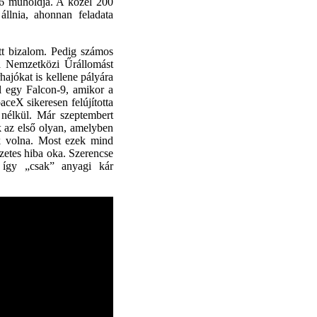
-6 műholdja. A közel 200
állnia, ahonnan feladata
tt bizalom. Pedig számos
a Nemzetközi Űrállomást
hajókat is kellene pályára
nül egy Falcon-9, amikor a
aceX sikeresen felújította
 nélkül. Már szeptembert
ük az első olyan, amelyben
ak volna. Most ezek mind
gzetes hiba oka. Szerencse
 így „csak” anyagi kár