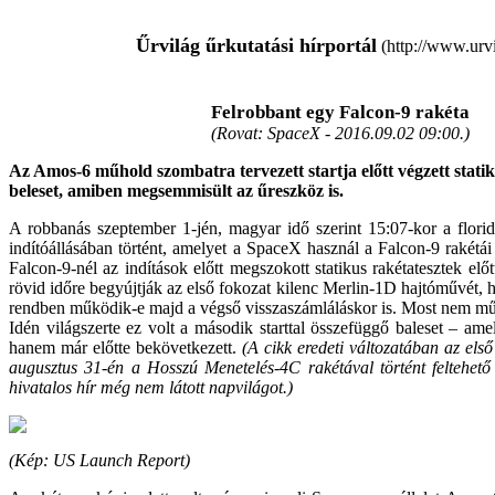
Űrvilág űrkutatási hírportál
(http://www.urvi
Felrobbant egy Falcon-9 rakéta
(Rovat: SpaceX -
2016.09.02 09:00.
)
Az Amos-6 műhold szombatra tervezett startja előtt végzett statiku
beleset, amiben megsemmisült az űreszköz is.
A robbanás szeptember 1-jén, magyar idő szerint 15:07-kor a flori
indítóállásában történt, amelyet a SpaceX használ a Falcon-9 rakétái
Falcon-9-nél az indítások előtt megszokott statikus rakétatesztek előt
rövid időre begyújtják az első fokozat kilenc Merlin-1D hajtóművét, 
rendben működik-e majd a végső visszaszámláláskor is. Most nem mű
Idén világszerte ez volt a második starttal összefüggő baleset – amel
hanem már előtte bekövetkezett.
(A cikk eredeti változatában az első 
augusztus 31-én a Hosszú Menetelés-4C rakétával történt feltehető 
hivatalos hír még nem látott napvilágot.)
(
Kép
: US Launch Report)