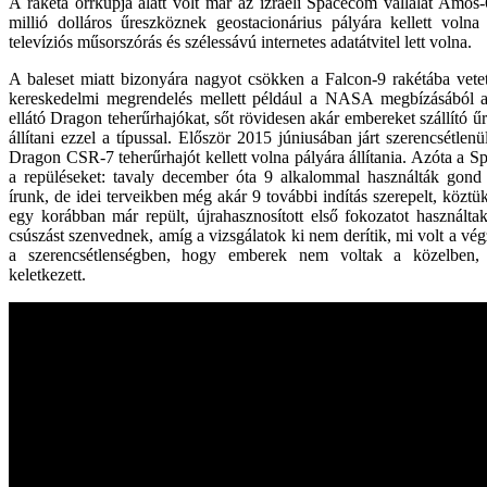
A rakéta orrkúpja alatt volt már az izraeli Spacecom vállalat Amos
millió dolláros űreszköznek geostacionárius pályára kellett volna 
televíziós műsorszórás és szélessávú internetes adatátvitel lett volna.
A baleset miatt bizonyára nagyot csökken a Falcon-9 rakétába vete
kereskedelmi megrendelés mellett például a NASA megbízásából 
ellátó Dragon teherűrhajókat, sőt rövidesen akár embereket szállító űr
állítani ezzel a típussal. Először 2015 júniusában járt szerencsétle
Dragon CSR-7 teherűrhajót kellett volna pályára állítania. Azóta a Sp
a repüléseket: tavaly december óta 9 alkalommal használták gond
írunk, de idei terveikben még akár 9 további indítás szerepelt, közt
egy korábban már repült, újrahasznosított első fokozatot használt
csúszást szenvednek, amíg a vizsgálatok ki nem derítik, mi volt a vé
a szerencsétlenségben, hogy emberek nem voltak a közelben,
keletkezett.