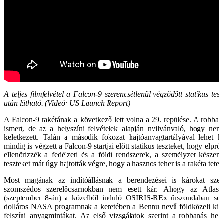
A teljes filmfelvétel a Falcon-9 szerencsétlenül végződött statikus t
után látható. (Videó: US Launch Report)
A Falcon-9 rakétának a következő lett volna a 29. repülése. A rob
ismert, de az a helyszíni felvételek alapján nyilvánvaló, hogy n
keletkezett. Talán a második fokozat hajtóanyagtartályával lehe
mindig is végzett a Falcon-9 startjai előtt statikus teszteket, hogy elpr
ellenőrizzék a fedélzeti és a földi rendszerek, a személyzet késze
teszteket már úgy hajtották végre, hogy a hasznos teher is a rakéta tete
Most magának az indítóállásnak a berendezései is károkat sze
szomszédos szerelőcsarnokban nem esett kár. Ahogy az Atlas
(szeptember 8-án) a közelből induló OSIRIS-REx űrszondában s
dolláros NASA programnak a keretében a Bennu nevű földközeli ki
felszíni anyagmintákat. Az első vizsgálatok szerint a robbanás he