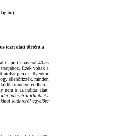
lag.hu)
s teszt alatt történt a
dai Cape Canaveral 40-es
 startjához. Ezek voltak a
ti utolsó percek. Ilyenkor
hogy ellenőrizzék, minden
ködött minden rendben...
y nem is az indítás alatt,
idei balesetről írtunk. Az
kínai kudarcról egyelőre