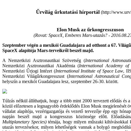
Űrvilág űrkutatási hírportál
(http://www.urvi
Elon Musk az űrkongresszuson
(Rovat: SpaceX, Emberes Mars-utazás? -
2016.08.2
Szeptember végén a mexikói Guadalajara ad otthont a 67. Világ
SpaceX alapítója Mars-terveikről beszél majd.
A Nemzetközi Asztronautikai Szövetség (
International Astronaut
Nemzetközi Asztronautikai Akadémia (
International Academy of 
Nemzetközi Űrjogi Intézet (
International Institute of Space Law
, II
Nemzetközi Világűrkongresszust (
International Astronautical Con
helyszín a mexikói Guadalajara lesz, szeptember 26-30. között.
Túlzás nélkül állíthatjuk, hogy a több mint 2000 tervezett elődás és
közül előzetesen a legnagyobb érdeklődés Elon Musk megjelenését ö
vállalat alapítója, vezérigazgatója és vezető tervezője épp egy hó
napján beszél majd a kongresszus közönsége előtt. Előadás
Multiplanetary Species)
témája, hogy milyen műszaki kihívásokkal 
utazás tervezésekor, milyen lehetőségek vannak a bolygó meghódítás