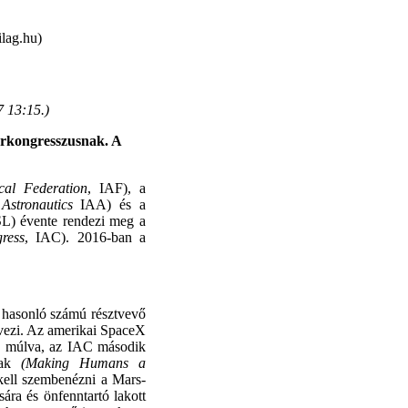
lag.hu)
7 13:15.
)
űrkongresszusnak. A
ical Federation
, IAF), a
Astronautics
IAA) és a
SL) évente rendezi meg a
gress
, IAC). 2016-ban a
 a hasonló számú résztvevő
vezi. Az amerikai SpaceX
nap múlva, az IAC második
ának
(Making Humans a
kell szembenézni a Mars-
ára és önfenntartó lakott