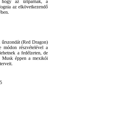
l, hogy az űriparnak, a
ognia az elkövetkezendő
ében.
i űrszondát (Red Dragon)
le módon részvételével
a
ehetnek a fedélzeten, de
gy Musk éppen a mexikói
erveit.
25