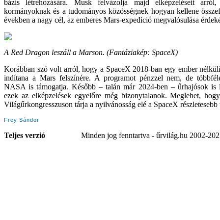
bázis létrehozására. Musk felvázolja majd elképzeléseit arró
kormányoknak és a tudományos közösségnek hogyan kellene összef
években a nagy cél, az emberes Mars-expedíció megvalósulása érdek
A Red Dragon leszáll a Marson. (
Fantáziakép
: SpaceX)
Korábban szó volt arról, hogy a SpaceX 2018-ban egy ember nélkül
indítana a Mars felszínére. A programot pénzzel nem, de többfé
NASA is támogatja
. Később – talán már 2024-ben – űrhajósok is l
ezek az elképzelések egyelőre még bizonytalanok. Meglehet, ho
Világűrkongresszuson tárja a nyilvánosság elé a SpaceX részletesebb t
Frey Sándor
Teljes verzió
Minden jog fenntartva - űrvilág.hu 2002-20