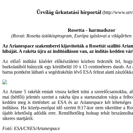
Űrvilág űrkutatási hírportál
(http://www.urvi
Rosetta - harmadszor
(Rovat: Rosetta üstökösprogram, Európa igáslovai a világűrben
Az Arianespace szakemberei kijavították a Rosettát szállító Arian
hibáját. A rakéta újra az indítóálláson van, az indítás kedden vár
Az előző indítási kísérlet előkészületei közben fedezték fel, hog
burkolatából hiányzik egy körülbelül 10 x 15 centiméteres darab. Az 
barna pontként látható a segédrakétán lévő ESA felirat alatti zászlók
Az Ariane 5 rakétát emiatt vissza kellett tolni a szerelőcsarnokba, ah
mai (hétfői) jelentés szerint a rakéta újra a startasztalon várja a felbo
kedden meg is történhet: az ESA és az Arianespace két lehetséges 
indításra. Ha közép-európai idő szerint 8:17-kor nem sikerülne a Ros
újabb lehetőség adódik erre. Remélhetőleg holnap tehát beszámolh
sikeres startjáról.
Fotó: ESA/CNES/Arianespace